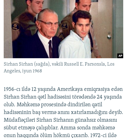
Sirhan Sirhan (sağda), vəkili Russell E. Parsonsla, Los
Angeles, iyun 1968
1956-cı ildə 12 yaşında Amerikaya emiqrasiya edən
Sirhan Sirhan qətl hadisəsini törədəndə 24 yaşında
olub. Məhkəmə prosesində dindirilən qatil
hadisəninin baş vermə anını xatırlamadığını deyib.
Müdafiəçiləri Sirhan Sirhanın günahsız olmasını
sübut etməyə çalışıblar. Amma sonda məhkəmə
onun haqqında ölüm hökmü çıxarıb. 1972-ci ildə