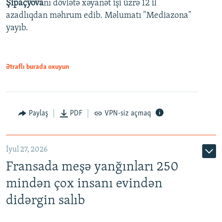
Şipaçyova
nı dövlətə xəyanət işi üzrə 12 il
azadlıqdan məhrum edib. Məlumatı "Mediazona"
yayıb.
Ətraflı burada oxuyun
Paylaş
PDF
VPN-siz açmaq
İyul 27, 2026
Fransada meşə yanğınları 250
mindən çox insanı evindən
didərgin salıb