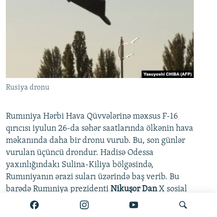
Rusiya dronu
Rumıniya Hərbi Hava Qüvvələrinə məxsus F-16
qırıcısı iyulun 26-da səhər saatlarında ölkənin hava
məkanında daha bir dronu vurub. Bu, son günlər
vurulan üçüncü drondur. Hadisə Odessa
yaxınlığındakı Sulina-Kiliya bölgəsində,
Rumıniyanın ərazi suları üzərində baş verib. Bu
barədə Rumıniya prezidenti
Nikuşor Dan
X sosial
şəbəkəsində yazıb.