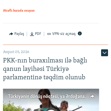
Ətraflı burada oxuyun
Paylaş
PDF
VPN-siz açmaq
Avqust 05, 2026
PKK-nın buraxılması ilə bağlı
qanun layihəsi Türkiyə
parlamentinə təqdim olunub
Türkiyənin dönüş nöqtəsi, ya Ərdoğana üçüncü şans: PKK ilə qəfil barışıq nə deməkdir?