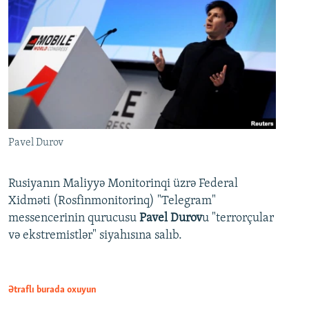
Pavel Durov
Rusiyanın Maliyyə Monitorinqi üzrə Federal
Xidməti (Rosfinmonitorinq) "Telegram"
messencerinin qurucusu
Pavel Durov
u "terrorçular
və ekstremistlər" siyahısına salıb.
Ətraflı burada oxuyun