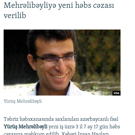
Mehrəlibəyliyə yeni həbs cəzası
verilib
Yürüş Mehrəlibəyli
Təbriz həbsxanasında saxlanılan azərbaycanlı fəal
Yürüş Mehrəlibəyli
yeni iş üzrə 3 il 7 ay 17 gün həbs
cəzasına məhkum edilib. Xəbəri İnsan Haqları