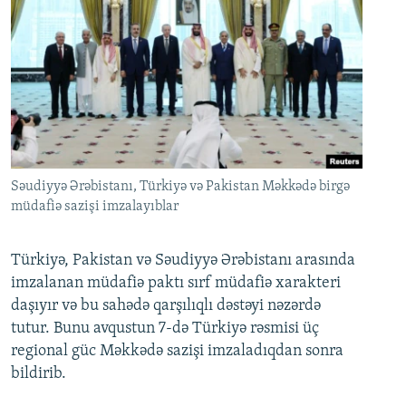
Səudiyyə Ərəbistanı, Türkiyə və Pakistan Məkkədə birgə
müdafiə sazişi imzalayıblar
Türkiyə, Pakistan və Səudiyyə Ərəbistanı arasında
imzalanan müdafiə paktı sırf müdafiə xarakteri
daşıyır və bu sahədə qarşılıqlı dəstəyi nəzərdə
tutur. Bunu avqustun 7-də Türkiyə rəsmisi üç
regional güc Məkkədə sazişi imzaladıqdan sonra
bildirib.