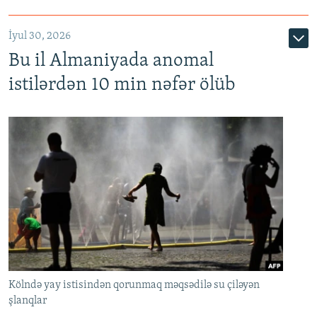
İyul 30, 2026
Bu il Almaniyada anomal
istilərdən 10 min nəfər ölüb
Kölndə yay istisindən qorunmaq məqsədilə su çiləyən
şlanqlar