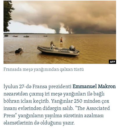
Fransada meşə yanğınından qalxan tüstü
İyulun 27-də Fransa prezidenti
Emmanuel Makron
nəzarətdən çıxmış iri meşə yanğınları ilə bağlı
böhran iclası keçirib. Yanğınlar 250 mindən çox
insanı evlərindən didərgin salıb. "The Associated
Press" yanğınların yayılma sürətinin azalması
əlamətlərinin də olduğunu yazır.