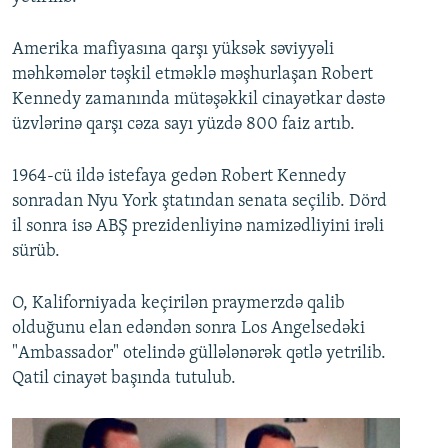
Amerika mafiyasına qarşı yüksək səviyyəli
məhkəmələr təşkil etməklə məşhurlaşan Robert
Kennedy zamanında mütəşəkkil cinayətkar dəstə
üzvlərinə qarşı cəza sayı yüzdə 800 faiz artıb.
1964-cü ildə istefaya gedən Robert Kennedy
sonradan Nyu York ştatından senata seçilib. Dörd
il sonra isə ABŞ prezidenliyinə namizədliyini irəli
sürüb.
O, Kaliforniyada keçirilən praymerzdə qalib
olduğunu elan edəndən sonra Los Angelsedəki
"Ambassador" otelində güllələnərək qətlə yetrilib.
Qatil cinayət başında tutulub.