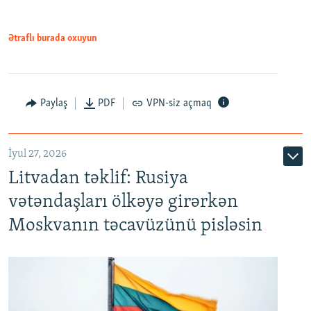
Ətraflı burada oxuyun
Paylaş
PDF
VPN-siz açmaq
İyul 27, 2026
Litvadan təklif: Rusiya
vətəndaşları ölkəyə girərkən
Moskvanın təcavüzünü pisləsin