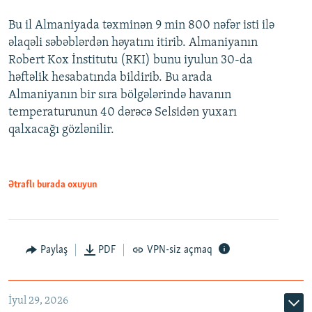
Bu il Almaniyada təxminən 9 min 800 nəfər isti ilə
əlaqəli səbəblərdən həyatını itirib. Almaniyanın
Robert Kox İnstitutu (RKI) bunu iyulun 30-da
həftəlik hesabatında bildirib. Bu arada
Almaniyanın bir sıra bölgələrində havanın
temperaturunun 40 dərəcə Selsidən yuxarı
qalxacağı gözlənilir.
Ətraflı burada oxuyun
Paylaş
PDF
VPN-siz açmaq
İyul 29, 2026