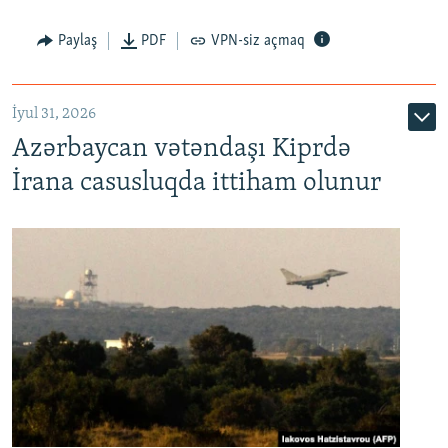
Paylaş
PDF
VPN-siz açmaq
İyul 31, 2026
Azərbaycan vətəndaşı Kiprdə
İrana casusluqda ittiham olunur