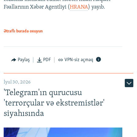
Fəallarının Xəbər Agentliyi (
HRANA
) yayıb.
Ətraflı burada oxuyun
Paylaş
PDF
VPN-siz açmaq
İyul 30, 2026
'Telegram'ın qurucusu
'terrorçular və ekstremistlər'
siyahısında