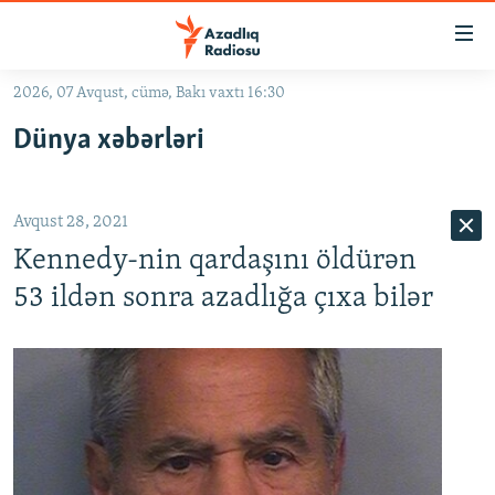
Keçid
linkləri
Əsas
2026, 07 Avqust, cümə, Bakı vaxtı 16:30
məzmuna
GÜNDƏM
Dünya xəbərləri
qayıt
#İZAHLA
Əsas
KORRUPSIOMETR
naviqasiyaya
Avqust 28, 2021
qayıt
#ƏSLINDƏ
Axtarışa
Kennedy-nin qardaşını öldürən
FƏRQƏ BAX
keç
53 ildən sonra azadlığa çıxa bilər
QANUNI DOĞRU
ARAŞDIRMA
MULTIMEDIA
RADIO ARXIV
VIDEO
HAQQIMIZDA
FOTOQALEREYA
OXU ZALI