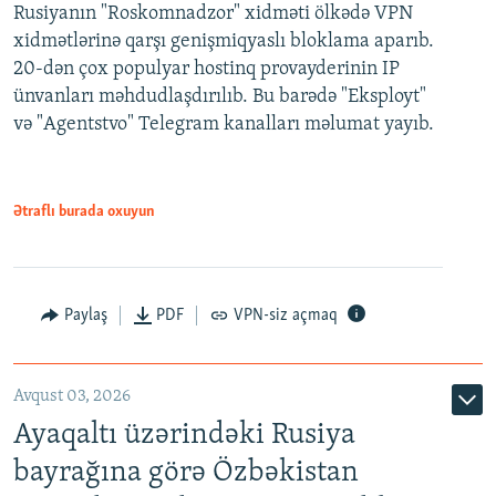
Rusiyanın "Roskomnadzor" xidməti ölkədə VPN
xidmətlərinə qarşı genişmiqyaslı bloklama aparıb.
20-dən çox populyar hostinq provayderinin IP
ünvanları məhdudlaşdırılıb. Bu barədə "Eksployt"
və "Agentstvo" Telegram kanalları məlumat yayıb.
Ətraflı burada oxuyun
Paylaş
PDF
VPN-siz açmaq
Avqust 03, 2026
Ayaqaltı üzərindəki Rusiya
bayrağına görə Özbəkistan