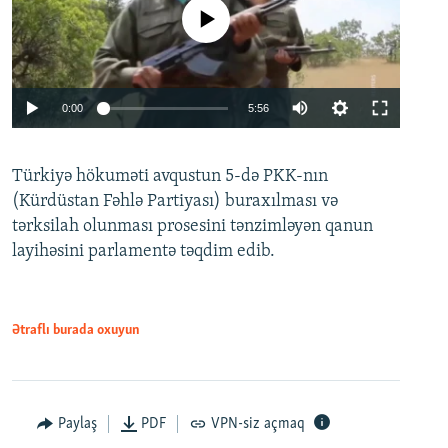
No media source currently available
Auto
0:00
5:56
240p
Türkiyə hökuməti avqustun 5-də PKK-nın
360p
(Kürdüstan Fəhlə Partiyası) buraxılması və
480p
Auto
240p
360p
480p
tərksilah olunması prosesini tənzimləyən qanun
720p
layihəsini parlamentə təqdim edib.
720p
1080p
1080p
Ətraflı burada oxuyun
Paylaş
PDF
VPN-siz açmaq