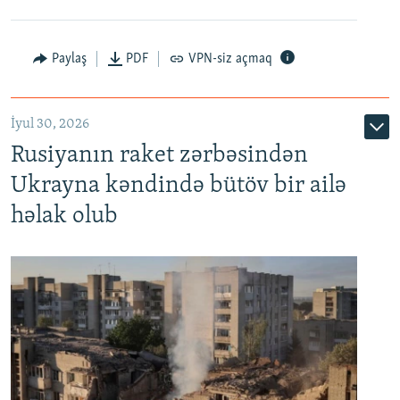
Paylaş
PDF
VPN-siz açmaq
İyul 30, 2026
Rusiyanın raket zərbəsindən
Ukrayna kəndində bütöv bir ailə
həlak olub