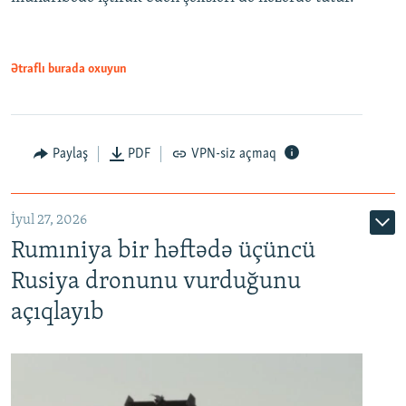
Ətraflı burada oxuyun
Paylaş
PDF
VPN-siz açmaq
İyul 27, 2026
Rumıniya bir həftədə üçüncü
Rusiya dronunu vurduğunu
açıqlayıb