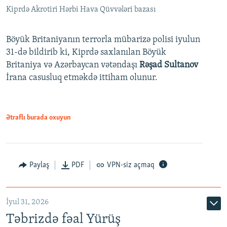
Kiprdə Akrotiri Hərbi Hava Qüvvələri bazası
Böyük Britaniyanın terrorla mübarizə polisi iyulun
31-də bildirib ki, Kiprdə saxlanılan Böyük
Britaniya və Azərbaycan vətəndaşı
Rəşad Sultanov
İrana casusluq etməkdə ittiham olunur.
Ətraflı burada oxuyun
Paylaş
PDF
VPN-siz açmaq
İyul 31, 2026
Təbrizdə fəal Yürüş