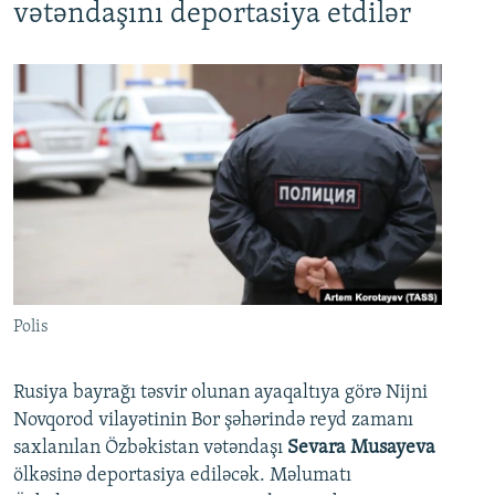
vətəndaşını deportasiya etdilər
Polis
Rusiya bayrağı təsvir olunan ayaqaltıya görə Nijni
Novqorod vilayətinin Bor şəhərində reyd zamanı
saxlanılan Özbəkistan vətəndaşı
Sevara Musayeva
ölkəsinə deportasiya ediləcək. Məlumatı