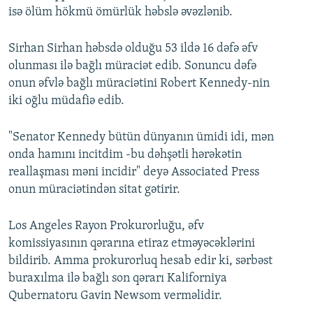
isə ölüm hökmü ömürlük həbslə əvəzlənib.
Sirhan Sirhan həbsdə olduğu 53 ildə 16 dəfə əfv
olunması ilə bağlı müraciət edib. Sonuncu dəfə
onun əfvlə bağlı müraciətini Robert Kennedy-nin
iki oğlu müdafiə edib.
"Senator Kennedy bütün dünyanın ümidi idi, mən
onda hamını incitdim -bu dəhşətli hərəkətin
reallaşması məni incidir" deyə Associated Press
onun müraciətindən sitat gətirir.
Los Angeles Rayon Prokurorluğu, əfv
komissiyasının qərarına etiraz etməyəcəklərini
bildirib. Amma prokurorluq hesab edir ki, sərbəst
buraxılma ilə bağlı son qərarı Kaliforniya
Qubernatoru Gavin Newsom verməlidir.