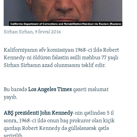
İNFOQRAFIKA
AZƏRBAYCAN ƏDƏBIYYATI KITABXANASI
MISSIYAMIZ
BIZI IZLƏ
KARIKATURA
İSLAM VƏ DEMOKRATIYA
PEŞƏ ETIKASI VƏ JURNALISTIKA STANDARTLARIMIZ
İZ - MƏDƏNIYYƏT PROQRAMI
MATERIALLARIMIZDAN ISTIFADƏ
Sirhan Sirhan, 9 fevral 2016
AZADLIQRADIOSU MOBIL TELEFONUNUZDA
RFE/RL-in bütün saytları
BIZIMLƏ ƏLAQƏ
Kaliforniyanın əfv komissiyası 1968-ci ildə Robert
Kennedy-ni öldürən fələstin əsilli məhbus 77 yaşlı
XƏBƏR BÜLLETENLƏRIMIZ
Sirhan Sirhanın azad olunmasını təklif edir.
Bu barədə
Los Angeles Times
qəzeti məlumat
yayıb.
ABŞ prezidenti John Kennedy
-nin qətlindən 5 il
sonra, 1968-ci ildə onun baş prokuror olan kiçik
qardaşı Robert Kennedy də güllələnərək qətlə
yetirilib.