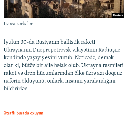
Lvova zərbələr
İyulun 30-da Rusiyanın ballistik raketi
Ukraynanın Dnepropetrovsk vilayətinin Radiuşne
kəndində yaşayış evini vurub. Nəticədə, demək
olar ki, bütöv bir ailə həlak olub. Ukrayna rəsmiləri
raket və dron hücumlarından ölkə üzrə azı doqquz
nəfərin öldüyünü, onlarla insanın yaralandığını
bildirirlər.
Ətraflı burada oxuyun