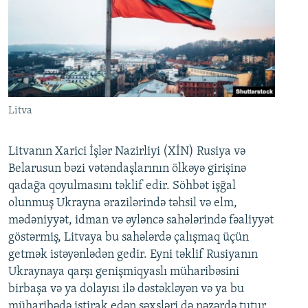
Litva
Litvanın Xarici İşlər Nazirliyi (XİN) Rusiya və
Belarusun bəzi vətəndaşlarının ölkəyə girişinə
qadağa qoyulmasını təklif edir. Söhbət işğal
olunmuş Ukrayna ərazilərində təhsil və elm,
mədəniyyət, idman və əyləncə sahələrində fəaliyyət
göstərmiş, Litvaya bu sahələrdə çalışmaq üçün
getmək istəyənlədən gedir. Eyni təklif Rusiyanın
Ukraynaya qarşı genişmiqyaslı müharibəsini
birbaşa və ya dolayısı ilə dəstəkləyən və ya bu
müharibədə iştirak edən şəxsləri də nəzərdə tutur.