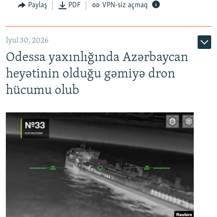
Paylaş
PDF
VPN-siz açmaq
İyul 30, 2026
Odessa yaxınlığında Azərbaycan
heyətinin olduğu gəmiyə dron
hücumu olub