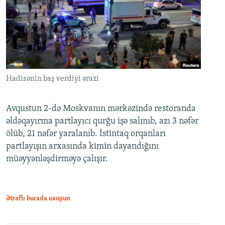
Hadisənin baş verdiyi ərazi
Avqustun 2-də Moskvanın mərkəzində restoranda
əldəqayırma partlayıcı qurğu işə salınıb, azı 3 nəfər
ölüb, 21 nəfər yaralanıb. İstintaq orqanları
partlayışın arxasında kimin dayandığını
müəyyənləşdirməyə çalışır.
Ətraflı burada oxuyun