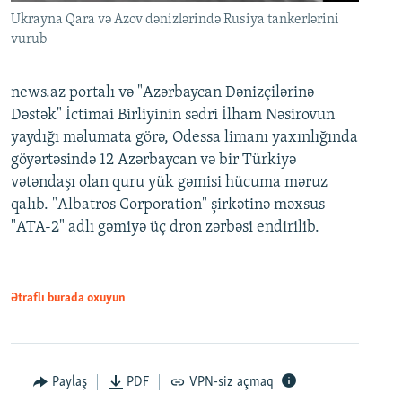
Ukrayna Qara və Azov dənizlərində Rusiya tankerlərini
vurub
news.az portalı və "Azərbaycan Dənizçilərinə
Dəstək" İctimai Birliyinin sədri İlham Nəsirovun
yaydığı məlumata görə, Odessa limanı yaxınlığında
göyərtəsində 12 Azərbaycan və bir Türkiyə
vətəndaşı olan quru yük gəmisi hücuma məruz
qalıb. "Albatros Corporation" şirkətinə məxsus
"ATA-2" adlı gəmiyə üç dron zərbəsi endirilib.
Ətraflı burada oxuyun
Paylaş
PDF
VPN-siz açmaq