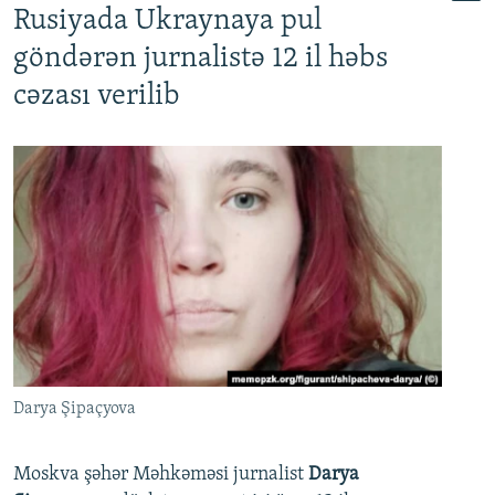
Rusiyada Ukraynaya pul
göndərən jurnalistə 12 il həbs
cəzası verilib
Darya Şipaçyova
Moskva şəhər Məhkəməsi jurnalist
Darya