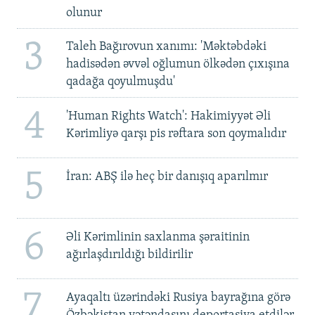
olunur
3
Taleh Bağırovun xanımı: 'Məktəbdəki
hadisədən əvvəl oğlumun ölkədən çıxışına
qadağa qoyulmuşdu'
4
'Human Rights Watch': Hakimiyyət Əli
Kərimliyə qarşı pis rəftara son qoymalıdır
5
İran: ABŞ ilə heç bir danışıq aparılmır
6
Əli Kərimlinin saxlanma şəraitinin
ağırlaşdırıldığı bildirilir
7
Ayaqaltı üzərindəki Rusiya bayrağına görə