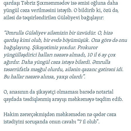
qardaşı Təbriz Şıxməmmədov isə əmisi oğluna daha
yüngül cəza verilməsini istəyib. O bildirib ki, özü də,
ailəsi də təqsirləndirilən Güləliyevi bağışlayır:
“Əmrulla Güləliyev ailəmizin bir üzvüdür. O, bizə
qardaş kimi olub, bir evdə böyümüşük. Ona görə də onu
bağışlayırıq. Şikayətimiz yoxdur. Prokuror
yüngülləşdirici halları nəzərə almadı, 10 il 6 ay çox
ağırdır. Daha yüngül cəza istəyə bilərdi. Əmrulla
təsərrüfatla məşğul olurdu, ailənin qazanc gətirəni idi.
Bu hallar nəzərə alınsa, yaxşı olardı”.
O, anasının da şikayətçi olmaması barədə notarial
qaydada təsdiqlənmiş arayışı məhkəməyə təqdim edib.
Hakim zərərçəkmişdən məhkəmədən nə qədər cəza
istədiyini soruşanda onun cavabı “7 il olub”.