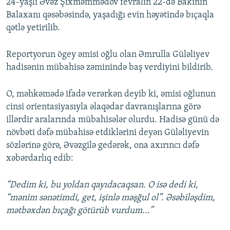
24-yaşlı Əvəz Şıxməmmədov fevralın 22-də Bakının
Balaxanı qəsəbəsində, yaşadığı evin həyətində bıçaqla
qətlə yetirilib.
Reportyorun ögey əmisi oğlu olan Əmrulla Güləliyev
hadisənin mübahisə zəminində baş verdiyini bildirib.
O, məhkəmədə ifadə verərkən deyib ki, əmisi oğlunun
cinsi orientasiyasıyla əlaqədar davranışlarına görə
illərdir aralarında mübahisələr olurdu. Hadisə günü də
növbəti dəfə mübahisə etdiklərini deyən Güləliyevin
sözlərinə görə, Əvəzgilə gedərək, ona axırıncı dəfə
xəbərdarlıq edib:
“Dedim ki, bu yoldan qayıdacaqsan. O isə dedi ki,
“mənim sənətimdi, get, işinlə məşğul ol”. Əsəbiləşdim,
mətbəxdən bıçağı götürüb vurdum...”