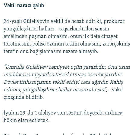
Vəkil narazı qalıb
24-yaşlı Güləliyevin vəkili də hesab edir ki, prokuror
yüngülləşdirici halları – təqsirləndirilən şəxsin
əməlindən peşman olmasını, onun ilk dəfə cinayət
törətməsini, polisə özünün təslim olmasını, zərərçəkmiş
tərəfin onu bağışlamasını nəzərə almayıb.
“Əmrulla Güləliyev cəmiyyət üçün yararlıdır. Onu uzun
müddətə cəmiyyətdən təcrid etməyə zərurət yoxdur.
Dövlət ittihamçısının təklif etdiyi cəza ağırdır. Xahiş
edirəm, yüngülləşdirici hallar nəzərə alınsın”
, - vəkil
çıxışında bildirib.
İyulun 29-da Güləliyev son sözünü deyəcək, ardınca
hökm elan ediləcək.