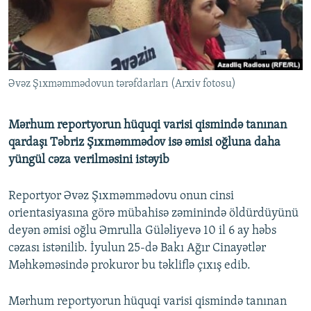
İNFOQRAFIKA
AZƏRBAYCAN ƏDƏBIYYATI KITABXANASI
MISSIYAMIZ
BIZI IZLƏ
KARIKATURA
İSLAM VƏ DEMOKRATIYA
PEŞƏ ETIKASI VƏ JURNALISTIKA STANDARTLARIMIZ
İZ - MƏDƏNIYYƏT PROQRAMI
MATERIALLARIMIZDAN ISTIFADƏ
Əvəz Şıxməmmədovun tərəfdarları (Arxiv fotosu)
AZADLIQRADIOSU MOBIL TELEFONUNUZDA
RFE/RL-in bütün saytları
BIZIMLƏ ƏLAQƏ
Mərhum reportyorun hüquqi varisi qismində tanınan
XƏBƏR BÜLLETENLƏRIMIZ
qardaşı Təbriz Şıxməmmədov isə əmisi oğluna daha
yüngül cəza verilməsini istəyib
Reportyor Əvəz Şıxməmmədovu onun cinsi
orientasiyasına görə mübahisə zəminində öldürdüyünü
deyən əmisi oğlu Əmrulla Güləliyevə 10 il 6 ay həbs
cəzası istənilib. İyulun 25-də Bakı Ağır Cinayətlər
Məhkəməsində prokuror bu təkliflə çıxış edib.
Mərhum reportyorun hüquqi varisi qismində tanınan