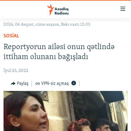
Keçid
linkləri
Əsas
2026, 06 Avqust, cümə axşamı, Bakı vaxtı 12:03
məzmuna
GÜNDƏM
SOSIAL
qayıt
#İZAHLA
Əsas
Reportyorun ailəsi onun qətlində
KORRUPSIOMETR
naviqasiyaya
ittiham olunanı bağışladı
qayıt
#ƏSLINDƏ
Axtarışa
İyul 25, 2022
FƏRQƏ BAX
keç
QANUNI DOĞRU
Paylaş
VPN-siz açmaq
ARAŞDIRMA
MULTIMEDIA
RADIO ARXIV
VIDEO
HAQQIMIZDA
FOTOQALEREYA
OXU ZALI