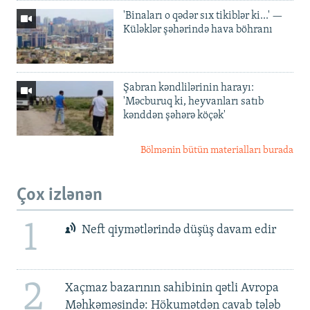
'Binaları o qədər sıx tikiblər ki...' —
Küləklər şəhərində hava böhranı
Şabran kəndlilərinin harayı:
'Məcburuq ki, heyvanları satıb
kənddən şəhərə köçək'
Bölmənin bütün materialları burada
Çox izlənən
1
Neft qiymətlərində düşüş davam edir
2
Xaçmaz bazarının sahibinin qətli Avropa
Məhkəməsində: Hökumətdən cavab tələb