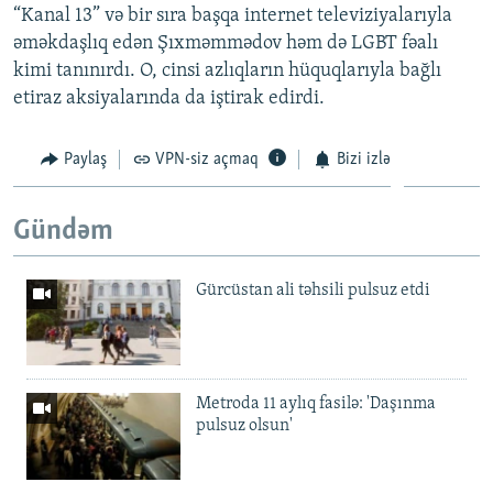
“Kanal 13” və bir sıra başqa internet televiziyalarıyla
əməkdaşlıq edən Şıxməmmədov həm də LGBT fəalı
kimi tanınırdı. O, cinsi azlıqların hüquqlarıyla bağlı
etiraz aksiyalarında da iştirak edirdi.
Paylaş
VPN-siz açmaq
Bizi izlə
Gündəm
Gürcüstan ali təhsili pulsuz etdi
Metroda 11 aylıq fasilə: 'Daşınma
pulsuz olsun'