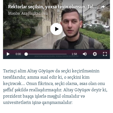
Rektorlar seçilsin, yoxsa təyin olunsun. Tələbələr danışır
Mənbə:
AzadlıqRadiosu
No media source currently available
0:00
1:58
Tarixçi alim Altay Göyüşov da seçki keçirilməsinin
tərəfdarıdır, amma sual edir ki, o seçkini kim
keçirəcək... Onun fikrincə, seçki olarsa, əsas olan onu
şəffaf şəkildə reallaşdırmaqdır. Altay Göyüşov deyir ki,
prezident başqa işlərlə məşğul olmalıdır və
univesitetlərin işinə qarışmamalıdır: