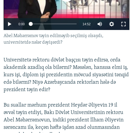
İNFOQRAFIKA
AZƏRBAYCAN ƏDƏBIYYATI KITABXANASI
MISSIYAMIZ
BIZI IZLƏ
KARIKATURA
İSLAM VƏ DEMOKRATIYA
PEŞƏ ETIKASI VƏ JURNALISTIKA STANDARTLARIMIZ
0:00
14:52
İZ - MƏDƏNIYYƏT PROQRAMI
MATERIALLARIMIZDAN ISTIFADƏ
Abel Məhərrəmov təyin edilməyib seçilmiş olsaydı,
AZADLIQRADIOSU MOBIL TELEFONUNUZDA
RFE/RL-in bütün saytları
universitetdə nələr dəyişərdi?
BIZIMLƏ ƏLAQƏ
XƏBƏR BÜLLETENLƏRIMIZ
Universitetə rektoru dövlət başçısı təyin edirsə, orda
akademik azadlıq ola bilərmi? Məsələn, hansısa elmi iş,
kurs işi, diplom işi prezidentin mövcud siyasətini tənqid
edə bilərmi? Niyə Azərbaycanda rektorları hələ də
prezident təyin edir?
Bu suallar mərhum prezident Heydər Əliyevin 19 il
əvvəl təyin etdiyi, Bakı Dövlət Universitetinin rektoru
Abel Məhərrəmovun, indiki prezident İlham Əliyevin
sərəncamı ilə, keçən həftə işdən azad olunmasından