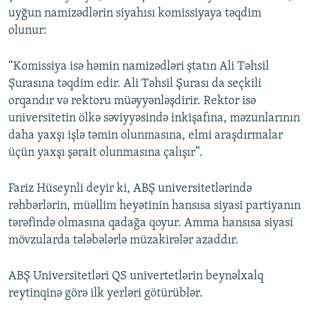
uyğun namizədlərin siyahısı komissiyaya təqdim
olunur:
“Komissiya isə həmin namizədləri ştatın Ali Təhsil
Şurasına təqdim edir. Ali Təhsil Şurası da seçkili
orqandır və rektoru müəyyənləşdirir. Rektor isə
universitetin ölkə səviyyəsində inkişafına, məzunlarının
daha yaxşı işlə təmin olunmasına, elmi araşdırmalar
üçün yaxşı şərait olunmasına çalışır”.
Fariz Hüseynli deyir ki, ABŞ universitetlərində
rəhbərlərin, müəllim heyətinin hansısa siyasi partiyanın
tərəfində olmasına qadağa qoyur. Amma hansısa siyasi
mövzularda tələbələrlə müzakirələr azaddır.
ABŞ Universitetləri QS univertetlərin beynəlxalq
reytinqinə görə ilk yerləri götürüblər.