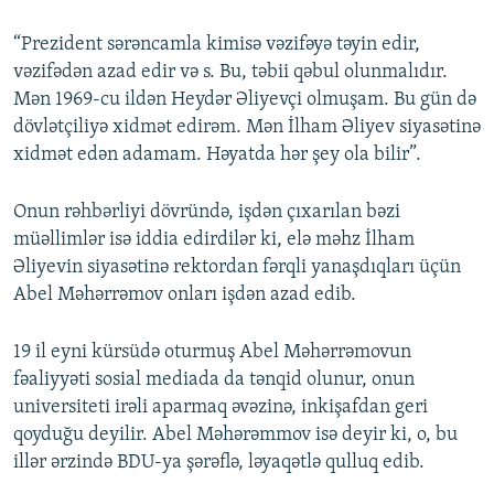
“Prezident sərəncamla kimisə vəzifəyə təyin edir,
vəzifədən azad edir və s. Bu, təbii qəbul olunmalıdır.
Mən 1969-cu ildən Heydər Əliyevçi olmuşam. Bu gün də
dövlətçiliyə xidmət edirəm. Mən İlham Əliyev siyasətinə
xidmət edən adamam. Həyatda hər şey ola bilir”.
Onun rəhbərliyi dövründə, işdən çıxarılan bəzi
müəllimlər isə iddia edirdilər ki, elə məhz İlham
Əliyevin siyasətinə rektordan fərqli yanaşdıqları üçün
Abel Məhərrəmov onları işdən azad edib.
19 il eyni kürsüdə oturmuş Abel Məhərrəmovun
fəaliyyəti sosial mediada da tənqid olunur, onun
universiteti irəli aparmaq əvəzinə, inkişafdan geri
qoyduğu deyilir. Abel Məhərəmmov isə deyir ki, o, bu
illər ərzində BDU-ya şərəflə, ləyaqətlə qulluq edib.