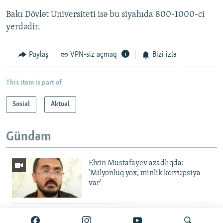
Bakı Dövlət Universiteti isə bu siyahıda 800-1000-ci
yerdədir.
Paylaş
VPN-siz açmaq
Bizi izlə
This item is part of
Sosial
Aktual
Gündəm
Elvin Mustafayev azadlıqda:
'Milyonluq yox, minlik korrupsiya
var'
Gürcüstan ali təhsili pulsuz etdi