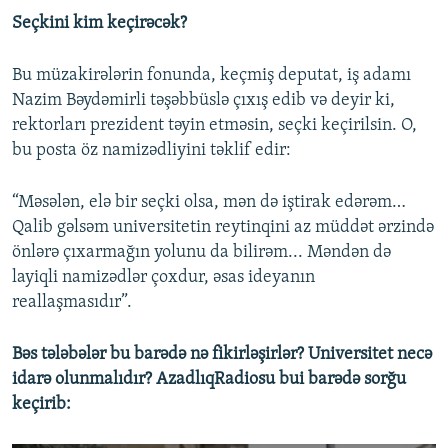
Seçkini kim keçirəcək?
Bu müzakirələrin fonunda, keçmiş deputat, iş adamı
Nazim Bəydəmirli təşəbbüslə çıxış edib və deyir ki,
rektorları prezident təyin etməsin, seçki keçirilsin. O,
bu posta öz namizədliyini təklif edir:
“Məsələn, elə bir seçki olsa, mən də iştirak edərəm…
Qalib gəlsəm universitetin reytinqini az müddət ərzində
önlərə çıxarmağın yolunu da bilirəm... Məndən də
layiqli namizədlər çoxdur, əsas ideyanın
reallaşmasıdır”.
Bəs tələbələr bu barədə nə fikirləşirlər? Universitet necə
idarə olunmalıdır? AzadlıqRadiosu bui barədə sorğu
keçirib: