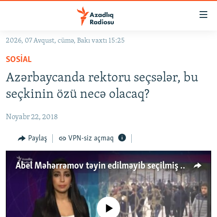
Keçid
linkləri
Əsas
2026, 07 Avqust, cümə, Bakı vaxtı 15:25
məzmuna
GÜNDƏM
SOSIAL
qayıt
#İZAHLA
Əsas
Azərbaycanda rektoru seçsələr, bu
KORRUPSIOMETR
naviqasiyaya
seçkinin özü necə olacaq?
qayıt
#ƏSLINDƏ
Axtarışa
Noyabr 22, 2018
FƏRQƏ BAX
keç
QANUNI DOĞRU
Paylaş
VPN-siz açmaq
ARAŞDIRMA
Abel Məhərrəmov təyin edilməyib seçilmiş olsaydı, universitetdə nələr dəyişərdi?
MULTIMEDIA
RADIO ARXIV
VIDEO
HAQQIMIZDA
No media source currently available
FOTOQALEREYA
OXU ZALI