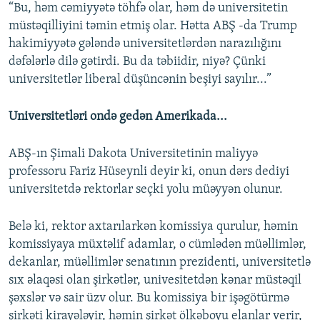
“Bu, həm cəmiyyətə töhfə olar, həm də universitetin
müstəqilliyini təmin etmiş olar. Hətta ABŞ -da Trump
hakimiyyətə gələndə universitetlərdən narazılığını
dəfələrlə dilə gətirdi. Bu da təbiidir, niyə? Çünki
universitetlər liberal düşüncənin beşiyi sayılır...”
Universitetləri ondə gedən Amerikada...
ABŞ-ın Şimali Dakota Universitetinin maliyyə
professoru Fariz Hüseynli deyir ki, onun dərs dediyi
universitetdə rektorlar seçki yolu müəyyən olunur.
Belə ki, rektor axtarılarkən komissiya qurulur, həmin
komissiyaya müxtəlif adamlar, o cümlədən müəllimlər,
dekanlar, müəllimlər senatının prezidenti, universitetlə
sıx əlaqəsi olan şirkətlər, univesitetdən kənar müstəqil
şəxslər və sair üzv olur. Bu komissiya bir işəgötürmə
şirkəti kirayələyir, həmin şirkət ölkəboyu elanlar verir,