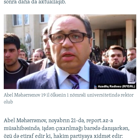
sonra daha da aktuallaşıb.
Abel Məhərrəmov 19 il ölkənin 1 nömrəli universitetində rektor
olub
Abel Məhərrəmov, noyabrın 21-də, report.az-a
müsahibəsində, işdən çıxarılmağı barədə danışarkən,
özü də etiraf edir ki, hakim partiyaya xidmət edir: