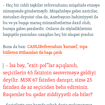
– Heç bir ciddi təşkilat referendumu müşahidə etməyə
nümayəndə göndərməyib. Müşahidəyə gələn xaricilər,
statusları deputat olsa da, Azərbaycan hakimiyyəti ilə
bu və ya başqa maraq münasibətlərinə daxil olub,
buraya gələn şəxslərdir. Onların da söylədiklərinin
həqiqətlə yaxından-uzaqdan heç bir əlaqəsi yoxdur.
Buna da bax:​
CANLIReferendum 'karusel', topa
bülleten ittihamları ilə başa çatdı
– İsa bəy, “exit-pol”lar açıqlanıb,
seçicilərin 65 faizinin səsverməyə gəldiyi
deyilir. MSK 67 faizdən danışır, sizsə 25
faizdən də az seçicidən bəhs edirsiniz.
Rəqəmlər bu qədər ziddiyyətli ola bilər?