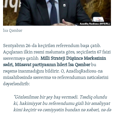
İNFOQRAFIKA
AZƏRBAYCAN ƏDƏBIYYATI KITABXANASI
MISSIYAMIZ
BIZI IZLƏ
KARIKATURA
İSLAM VƏ DEMOKRATIYA
PEŞƏ ETIKASI VƏ JURNALISTIKA STANDARTLARIMIZ
İZ - MƏDƏNIYYƏT PROQRAMI
MATERIALLARIMIZDAN ISTIFADƏ
İsa Qəmbər
AZADLIQRADIOSU MOBIL TELEFONUNUZDA
RFE/RL-in bütün saytları
BIZIMLƏ ƏLAQƏ
Sentyabrın 26-da keçirilən referendum başa çatıb.
XƏBƏR BÜLLETENLƏRIMIZ
Açıqlanan ilkin rəsmi məlumata görə, seçicilərin 67 faizi
səsverməyə qatılıb.
Milli Strateji Düşüncə Mərkəzinin
sədri, Müsavat partiyasının lideri İsa Qəmbər
bu
rəqəmə inanmadığını bildirir. O, AzadlıqRadiosu-na
müsahibəsində səsvermə və referendumun nəticələrini
dəyərləndirib:
“Gözlənilməz bir şey baş vermədi. Təsdiq olundu
ki, hakimiyyət bu referendumu gizli bir əməliyyat
kimi keçirir və cəmiyyətin bundan nə xəbəri, nə də