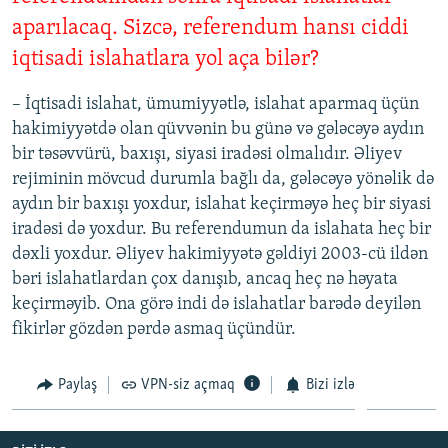
aparılacaq. Sizcə, referendum hansı ciddi
iqtisadi islahatlara yol aça bilər?
– İqtisadi islahat, ümumiyyətlə, islahat aparmaq üçün
hakimiyyətdə olan qüvvənin bu günə və gələcəyə aydın
bir təsəvvürü, baxışı, siyasi iradəsi olmalıdır. Əliyev
rejiminin mövcud durumla bağlı da, gələcəyə yönəlik də
aydın bir baxışı yoxdur, islahat keçirməyə heç bir siyasi
iradəsi də yoxdur. Bu referendumun da islahata heç bir
dəxli yoxdur. Əliyev hakimiyyətə gəldiyi 2003-cü ildən
bəri islahatlardan çox danışıb, ancaq heç nə həyata
keçirməyib. Ona görə indi də islahatlar barədə deyilən
fikirlər gözdən pərdə asmaq üçündür.
Paylaş
VPN-siz açmaq
Bizi izlə