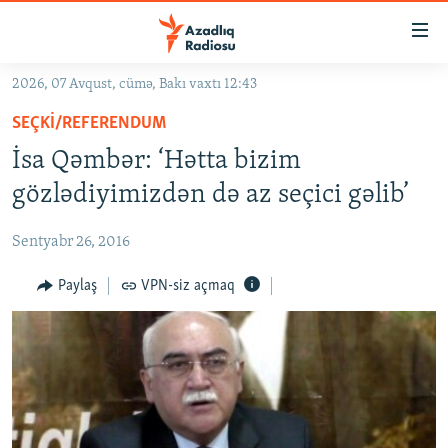
Keçid
linkləri
Əsas
2026, 07 Avqust, cümə, Bakı vaxtı 12:43
məzmuna
GÜNDƏM
SEÇKI/REFERENDUM
qayıt
#İZAHLA
Əsas
İsa Qəmbər: ‘Hətta bizim
KORRUPSIOMETR
naviqasiyaya
gözlədiyimizdən də az seçici gəlib’
qayıt
#ƏSLINDƏ
Axtarışa
Sentyabr 26, 2016
FƏRQƏ BAX
keç
QANUNI DOĞRU
Paylaş
VPN-siz açmaq
ARAŞDIRMA
MULTIMEDIA
RADIO ARXIV
VIDEO
HAQQIMIZDA
FOTOQALEREYA
OXU ZALI