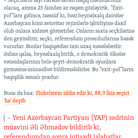
– Seçicilərin sayı barədə sabah dəqiq məlumatımız
olacaq, amma 25 faizdən az rəqəm gözləyirik. “Exit-
pol”lara gəlincə, təəssüf ki, bəzi beynəlxalq dairələr
Azərbaycan kimi avtoritar rejimlərlə işbirliyinə daxil
olub onlara xidmət göstərirlər. Onların saxta seçkilərinə
don geyindirir, seçki, referendum prosedurlarına bəzək
vururlar. Bunlar həqiqətdən tam uzaq məsələlərdir.
Əslinə qalsa, beynəlxalq birlik, o demokratik ölkələr
vətəndaşlarının belə qeyri-demokratik oyunlara
girməsinə münasibət bildirməlidirlər. Bu “exit-pol”ların
həqiqilik əmsalı yoxdur.
Buna da bax:​
Finkelstein iddia edir ki, 88,9 faiz seçici
'hə' deyib
– Yeni Azərbaycan Partiyası (YAP) sədrinin
müavini Əli Əhmədov bildirib ki,
referendumdan sonra iqtisadi islahatlar