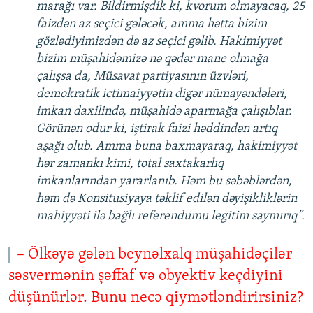
marağı var. Bildirmişdik ki, kvorum olmayacaq, 25
faizdən az seçici gələcək, amma hətta bizim
gözlədiyimizdən də az seçici gəlib. Hakimiyyət
bizim müşahidəmizə nə qədər mane olmağa
çalışsa da, Müsavat partiyasının üzvləri,
demokratik ictimaiyyətin digər nümayəndələri,
imkan daxilində, müşahidə aparmağa çalışıblar.
Görünən odur ki, iştirak faizi həddindən artıq
aşağı olub. Amma buna baxmayaraq, hakimiyyət
hər zamankı kimi, total saxtakarlıq
imkanlarından yararlanıb. Həm bu səbəblərdən,
həm də Konsitusiyaya təklif edilən dəyişikliklərin
mahiyyəti ilə bağlı referendumu legitim saymırıq”.
– Ölkəyə gələn beynəlxalq müşahidəçilər
səsvermənin şəffaf və obyektiv keçdiyini
düşünürlər. Bunu necə qiymətləndirirsiniz?