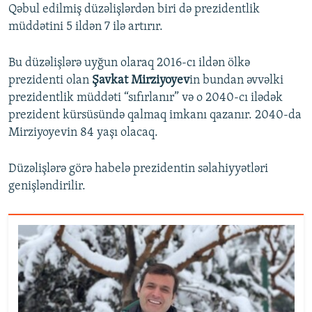
Qəbul edilmiş düzəlişlərdən biri də prezidentlik
müddətini 5 ildən 7 ilə artırır.
Bu düzəlişlərə uyğun olaraq 2016-cı ildən ölkə
prezidenti olan
Şavkat Mirziyoyev
in bundan əvvəlki
prezidentlik müddəti “sıfırlanır” və o 2040-cı ilədək
prezident kürsüsündə qalmaq imkanı qazanır. 2040-da
Mirziyoyevin 84 yaşı olacaq.
Düzəlişlərə görə habelə prezidentin səlahiyyətləri
genişləndirilir.