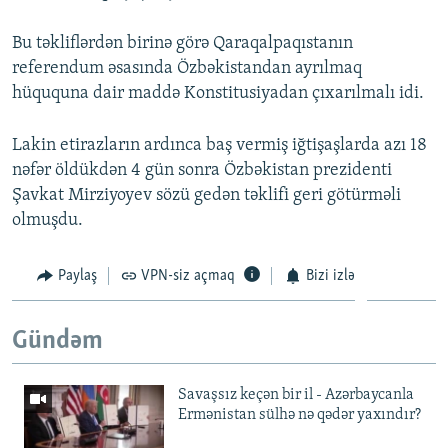
Bu təkliflərdən birinə görə Qaraqalpaqıstanın
referendum əsasında Özbəkistandan ayrılmaq
hüququna dair maddə Konstitusiyadan çıxarılmalı idi.
Lakin etirazların ardınca baş vermiş iğtişaşlarda azı 18
nəfər öldükdən 4 gün sonra Özbəkistan prezidenti
Şavkat Mirziyoyev sözü gedən təklifi geri götürməli
olmuşdu.
Paylaş
VPN-siz açmaq
Bizi izlə
Gündəm
Savaşsız keçən bir il - Azərbaycanla
Ermənistan sülhə nə qədər yaxındır?