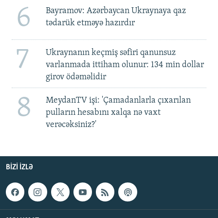
6
Bayramov: Azərbaycan Ukraynaya qaz
tədarük etməyə hazırdır
7
Ukraynanın keçmiş səfiri qanunsuz
varlanmada ittiham olunur: 134 min dollar
girov ödəməlidir
8
MeydanTV işi: 'Çamadanlarla çıxarılan
pulların hesabını xalqa nə vaxt
verəcəksiniz?'
BIZI IZLƏ