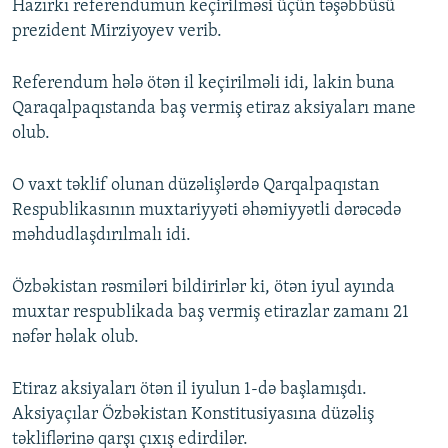
Hazırkı referendumun keçirilməsi üçün təşəbbüsü
prezident Mirziyoyev verib.
Referendum hələ ötən il keçirilməli idi, lakin buna
Qaraqalpaqıstanda baş vermiş etiraz aksiyaları mane
olub.
O vaxt təklif olunan düzəlişlərdə Qarqalpaqıstan
Respublikasının muxtariyyəti əhəmiyyətli dərəcədə
məhdudlaşdırılmalı idi.
Özbəkistan rəsmiləri bildirirlər ki, ötən iyul ayında
muxtar respublikada baş vermiş etirazlar zamanı 21
nəfər həlak olub.
Etiraz aksiyaları ötən il iyulun 1-də başlamışdı.
Aksiyaçılar Özbəkistan Konstitusiyasına düzəliş
təkliflərinə qarşı çıxış edirdilər.