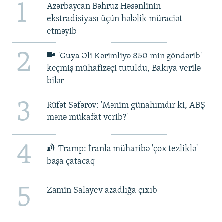
1
Azərbaycan Bəhruz Həsənlinin
ekstradisiyası üçün hələlik müraciət
etməyib
2
'Guya Əli Kərimliyə 850 min göndərib' –
keçmiş mühafizəçi tutuldu, Bakıya verilə
bilər
3
Rüfət Səfərov: 'Mənim günahımdır ki, ABŞ
mənə mükafat verib?'
4
Tramp: İranla müharibə 'çox tezliklə'
başa çatacaq
5
Zamin Salayev azadlığa çıxıb