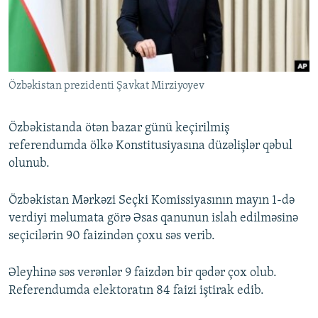
İNFOQRAFIKA
AZƏRBAYCAN ƏDƏBIYYATI KITABXANASI
MISSIYAMIZ
BIZI IZLƏ
KARIKATURA
İSLAM VƏ DEMOKRATIYA
PEŞƏ ETIKASI VƏ JURNALISTIKA STANDARTLARIMIZ
İZ - MƏDƏNIYYƏT PROQRAMI
MATERIALLARIMIZDAN ISTIFADƏ
Özbəkistan prezidenti Şavkat Mirziyoyev
AZADLIQRADIOSU MOBIL TELEFONUNUZDA
RFE/RL-in bütün saytları
BIZIMLƏ ƏLAQƏ
Özbəkistanda ötən bazar günü keçirilmiş
XƏBƏR BÜLLETENLƏRIMIZ
referendumda ölkə Konstitusiyasına düzəlişlər qəbul
olunub.
Özbəkistan Mərkəzi Seçki Komissiyasının mayın 1-də
verdiyi məlumata görə Əsas qanunun islah edilməsinə
seçicilərin 90 faizindən çoxu səs verib.
Əleyhinə səs verənlər 9 faizdən bir qədər çox olub.
Referendumda elektoratın 84 faizi iştirak edib.