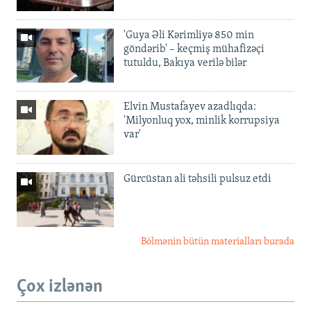
'Guya Əli Kərimliyə 850 min
göndərib' – keçmiş mühafizəçi
tutuldu, Bakıya verilə bilər
Elvin Mustafayev azadlıqda:
'Milyonluq yox, minlik korrupsiya
var'
Gürcüstan ali təhsili pulsuz etdi
Bölmənin bütün materialları burada
Çox izlənən