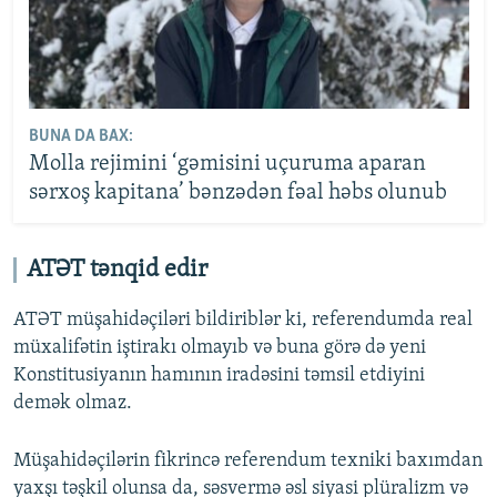
BUNA DA BAX:
Molla rejimini ‘gəmisini uçuruma aparan
sərxoş kapitana’ bənzədən fəal həbs olunub
ATƏT tənqid edir
ATƏT müşahidəçiləri bildiriblər ki, referendumda real
müxalifətin iştirakı olmayıb və buna görə də yeni
Konstitusiyanın hamının iradəsini təmsil etdiyini
demək olmaz.
Müşahidəçilərin fikrincə referendum texniki baxımdan
yaxşı təşkil olunsa da, səsvermə əsl siyasi plüralizm və