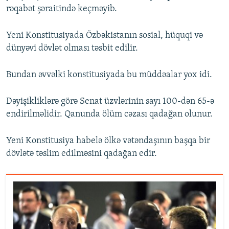
rəqabət şəraitində keçməyib.
Yeni Konstitusiyada Özbəkistanın sosial, hüquqi və
dünyəvi dövlət olması təsbit edilir.
Bundan əvvəlki konstitusiyada bu müddəalar yox idi.
Dəyişikliklərə görə Senat üzvlərinin sayı 100-dən 65-ə
endirilməlidir. Qanunda ölüm cəzası qadağan olunur.
Yeni Konstitusiya habelə ölkə vətəndaşının başqa bir
dövlətə təslim edilməsini qadağan edir.