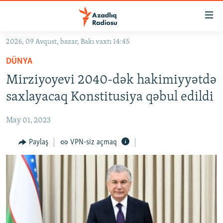
Keçid
linkləri
Əsas
2026, 09 Avqust, bazar, Bakı vaxtı 14:45
məzmuna
GÜNDƏM
DÜNYA
qayıt
#İZAHLA
Əsas
Mirziyoyevi 2040-dək hakimiyyətdə
KORRUPSIOMETR
naviqasiyaya
saxlayacaq Konstitusiya qəbul edildi
qayıt
#ƏSLINDƏ
Axtarışa
May 01, 2023
FƏRQƏ BAX
keç
QANUNI DOĞRU
Paylaş
VPN-siz açmaq
ARAŞDIRMA
MULTIMEDIA
RADIO ARXIV
VIDEO
HAQQIMIZDA
FOTOQALEREYA
OXU ZALI