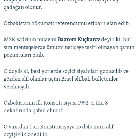
qadağan olunur.
Özbəkistan hökuməti referendumu etibarlı elan edib.
MSK sədrinin müavini
Baxrom Kuçkarov
deyib ki, bir
sıra məntəqələrdə ümumi nəticəyə təsiri olmayan qanun
pozuntuları olub.
O deyib ki, bəzi yerlərdə seçici siyahıları gec asılıb və
gözdən əlil olanlar üçün Brayl əlifbalı bülletenlər
verilməyib.
Özbəkistanın ilk Konstitusiyası 1992-ci ilin 8
dekabrında qəbul olunub.
O vaxtdan bəri Konstitusiyaya 15 dəfə müxtəlif
dəyişikliklər edilib.