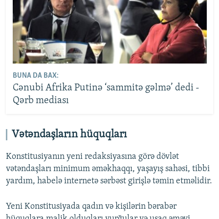
BUNA DA BAX:
Cənubi Afrika Putinə ‘sammitə gəlmə’ dedi -
Qərb mediası
Vətəndaşların hüquqları
Konstitusiyanın yeni redaksiyasına görə dövlət
vətəndaşları minimum əməkhaqqı, yaşayış sahəsi, tibbi
yardım, habelə internetə sərbəst girişlə təmin etməlidir.
Yeni Konstitusiyada qadın və kişilərin bərabər
hüquqlara malik olduqları vurğular və uşaq əməyi