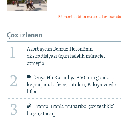
Bölmənin bütün materialları burada
Çox izlənən
1
Azərbaycan Bəhruz Həsənlinin
ekstradisiyası üçün hələlik müraciət
etməyib
2
'Guya Əli Kərimliyə 850 min göndərib' –
keçmiş mühafizəçi tutuldu, Bakıya verilə
bilər
3
Tramp: İranla müharibə 'çox tezliklə'
başa çatacaq