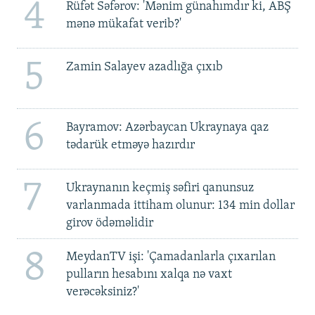
4
Rüfət Səfərov: 'Mənim günahımdır ki, ABŞ
mənə mükafat verib?'
5
Zamin Salayev azadlığa çıxıb
6
Bayramov: Azərbaycan Ukraynaya qaz
tədarük etməyə hazırdır
7
Ukraynanın keçmiş səfiri qanunsuz
varlanmada ittiham olunur: 134 min dollar
girov ödəməlidir
8
MeydanTV işi: 'Çamadanlarla çıxarılan
pulların hesabını xalqa nə vaxt
verəcəksiniz?'