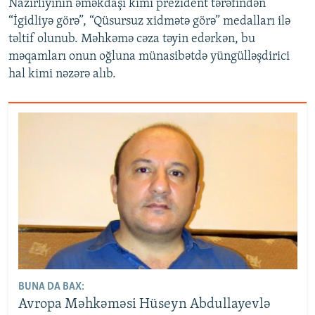
Nazirliyinin əməkdaşı kimi prezident tərəfindən
“İgidliyə görə”, “Qüsursuz xidmətə görə” medalları ilə
təltif olunub. Məhkəmə cəza təyin edərkən, bu
məqamları onun oğluna münasibətdə yüngülləşdirici
hal kimi nəzərə alıb.
BUNA DA BAX:
Avropa Məhkəməsi Hüseyn Abdullayevlə