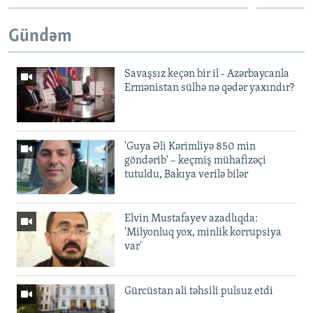
Gündəm
Savaşsız keçən bir il - Azərbaycanla
Ermənistan sülhə nə qədər yaxındır?
'Guya Əli Kərimliyə 850 min
göndərib' – keçmiş mühafizəçi
tutuldu, Bakıya verilə bilər
Elvin Mustafayev azadlıqda:
'Milyonluq yox, minlik korrupsiya
var'
Gürcüstan ali təhsili pulsuz etdi