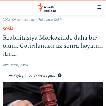
Keçid
linkləri
Əsas
2026, 09 Avqust, bazar, Bakı vaxtı 12:59
məzmuna
GÜNDƏM
SOSIAL
qayıt
#İZAHLA
Əsas
Reabilitasiya Mərkəzində daha bir
KORRUPSIOMETR
naviqasiyaya
ölüm: Gətiriləndən az sonra həyatını
qayıt
#ƏSLINDƏ
itirdi
Axtarışa
FƏRQƏ BAX
keç
Avqust 28, 2024
QANUNI DOĞRU
Paylaş
VPN-siz açmaq
ARAŞDIRMA
MULTIMEDIA
RADIO ARXIV
VIDEO
HAQQIMIZDA
FOTOQALEREYA
OXU ZALI