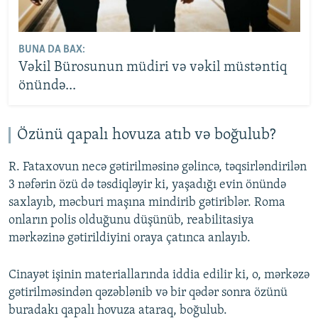
BUNA DA BAX:
Vəkil Bürosunun müdiri və vəkil müstəntiq
önündə...
Özünü qapalı hovuza atıb və boğulub?
R. Fataxovun necə gətirilməsinə gəlincə, təqsirləndirilən
3 nəfərin özü də təsdiqləyir ki, yaşadığı evin önündə
saxlayıb, məcburi maşına mindirib gətiriblər. Roma
onların polis olduğunu düşünüb, reabilitasiya
mərkəzinə gətirildiyini oraya çatınca anlayıb.
Cinayət işinin materiallarında iddia edilir ki, o, mərkəzə
gətirilməsindən qəzəblənib və bir qədər sonra özünü
buradakı qapalı hovuza ataraq, boğulub.