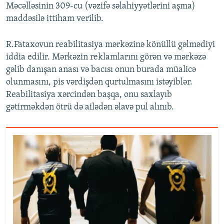
Məcəlləsinin 309-cu (vəzifə səlahiyyətlərini aşma)
maddəsilə ittiham verilib.
R.Fataxovun reabilitasiya mərkəzinə könüllü gəlmədiyi
iddia edilir. Mərkəzin reklamlarını görən və mərkəzə
gəlib danışan anası və bacısı onun burada müalicə
olunmasını, pis vərdişdən qurtulmasını istəyiblər.
Reabilitasiya xərcindən başqa, onu saxlayıb
gətirməkdən ötrü də ailədən əlavə pul alınıb.