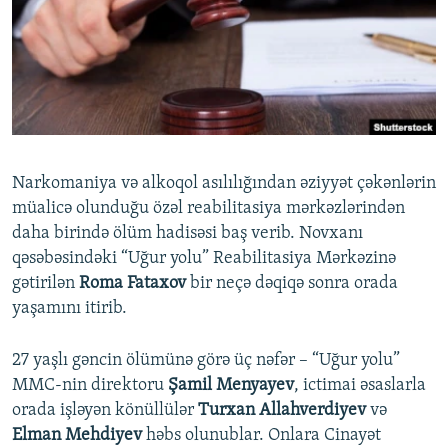
İNFOQRAFIKA
AZƏRBAYCAN ƏDƏBIYYATI KITABXANASI
MISSIYAMIZ
BIZI IZLƏ
KARIKATURA
İSLAM VƏ DEMOKRATIYA
PEŞƏ ETIKASI VƏ JURNALISTIKA STANDARTLARIMIZ
İZ - MƏDƏNIYYƏT PROQRAMI
MATERIALLARIMIZDAN ISTIFADƏ
AZADLIQRADIOSU MOBIL TELEFONUNUZDA
RFE/RL-in bütün saytları
BIZIMLƏ ƏLAQƏ
Narkomaniya və alkoqol asılılığından əziyyət çəkənlərin
XƏBƏR BÜLLETENLƏRIMIZ
müalicə olunduğu özəl reabilitasiya mərkəzlərindən
daha birində ölüm hadisəsi baş verib. Novxanı
qəsəbəsindəki “Uğur yolu” Reabilitasiya Mərkəzinə
gətirilən
Roma Fataxov
bir neçə dəqiqə sonra orada
yaşamını itirib.
27 yaşlı gəncin ölümünə görə üç nəfər – “Uğur yolu”
MMC-nin direktoru
Şamil Menyayev
, ictimai əsaslarla
orada işləyən könüllülər
Turxan Allahverdiyev
və
Elman Mehdiyev
həbs olunublar. Onlara Cinayət