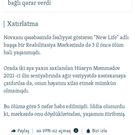
bağlı qərar verdi
Xatırlatma
Novxanı qəsəbəsində fəaliyyət göstərən “New Life” adlı
başqa bir Reabilitasiya Mərkəzində də 3 il öncə ölüm
halı yaşanmışdı.
Orada iki aya yaxın saxlanılan Hüseyn Məmmədov
2021-ci ilin sentyabrında ağır vəziyyətdə xəstəxanaya
çatdırılsa da, onun həyatını xilas etmək mümkün
olmamışdı.
Bu ölümə görə 5 nəfər həbs edilmişdi. İddia olunurdu
ki, mərkəzdə onu döydüklərindən, yaşamını itiribmiş.
Paylaş
VPN-siz açmaq
Bizi izlə