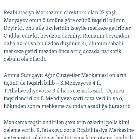
Reabilitasiya Mərkəzinin direktoru olan 27 yaşlı
Menyayev onun ölümünə görə özünü təqsirli bilmir.
Deyir ki, onu ailə üzvlərinin istəyilə mərkəzə gətiriblər.
O iddia edir ki, hovuzun dərinliyi Romanın boyundan
daha az idi və bu üzdən düşünür ki, ölümün səbəbi
mərkəzə gətirilməzdən öncə artıq dozada narkotik
qəbulu ola bilərdi.
Amma Sumqayıt Ağır Cinayətlər Məhkəməsi onların
üçünü də təqsirli bilib – Ş.Menyayevə 4 il,
T.Allahverdiyevə isə 3 il həbs cəzası kəsilib. Üçüncü
təqsirləndirilən E.Mehdiyevə şərti cəza verilib və o,
hökmdən sonra məhkəmə zalından azadlığa buraxılıb.
Məhkəmə təqsirləndirilən şəxslərin özlərini polis kimi
qələmə verib, R.Fataxovu zorla Reabilitasiya Mərkəzinə
gətirməsini səlahiyyət hədini aşma kimi qiymətləndirib.