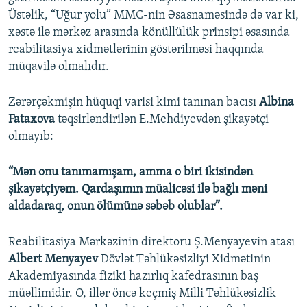
Üstəlik, “Uğur yolu” MMC-nin Əsasnaməsində də var ki,
xəstə ilə mərkəz arasında könüllülük prinsipi əsasında
reabilitasiya xidmətlərinin göstərilməsi haqqında
müqavilə olmalıdır.
Zərərçəkmişin hüquqi varisi kimi tanınan bacısı
Albina
Fataxova
təqsirləndirilən E.Mehdiyevdən şikayətçi
olmayıb:
“Mən onu tanımamışam, amma o biri ikisindən
şikayətçiyəm. Qardaşımın müalicəsi ilə bağlı məni
aldadaraq, onun ölümünə səbəb olublar”.
Reabilitasiya Mərkəzinin direktoru Ş.Menyayevin atası
Albert Menyayev
Dövlət Təhlükəsizliyi Xidmətinin
Akademiyasında fiziki hazırlıq kafedrasının baş
müəllimidir. O, illər öncə keçmiş Milli Təhlükəsizlik