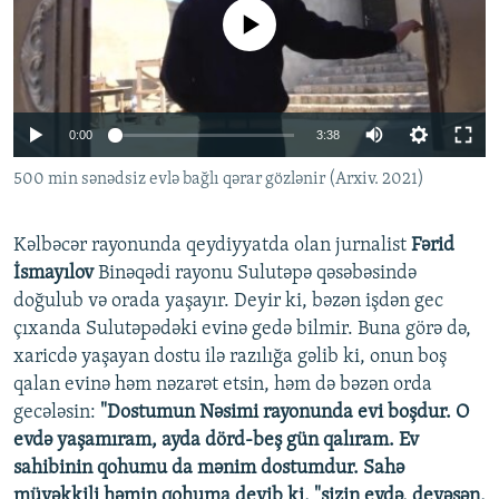
İNFOQRAFIKA
AZƏRBAYCAN ƏDƏBIYYATI KITABXANASI
MISSIYAMIZ
No media source currently available
BIZI IZLƏ
KARIKATURA
İSLAM VƏ DEMOKRATIYA
PEŞƏ ETIKASI VƏ JURNALISTIKA STANDARTLARIMIZ
İZ - MƏDƏNIYYƏT PROQRAMI
MATERIALLARIMIZDAN ISTIFADƏ
Auto
0:00
3:38
AZADLIQRADIOSU MOBIL TELEFONUNUZDA
RFE/RL-in bütün saytları
240p
500 min sənədsiz evlə bağlı qərar gözlənir (Arxiv. 2021)
BIZIMLƏ ƏLAQƏ
360p
XƏBƏR BÜLLETENLƏRIMIZ
Kəlbəcər rayonunda qeydiyyatda olan jurnalist
Fərid
480p
Auto
240p
360p
480p
İsmayılov
Binəqədi rayonu Sulutəpə qəsəbəsində
720p
doğulub və orada yaşayır. Deyir ki, bəzən işdən gec
720p
1080p
1080p
çıxanda Sulutəpədəki evinə gedə bilmir. Buna görə də,
xaricdə yaşayan dostu ilə razılığa gəlib ki, onun boş
qalan evinə həm nəzarət etsin, həm də bəzən orda
gecələsin:
"Dostumun Nəsimi rayonunda evi boşdur. O
evdə yaşamıram, ayda dörd-beş gün qalıram. Ev
sahibinin qohumu da mənim dostumdur. Sahə
müvəkkili həmin qohuma deyib ki, "sizin evdə, deyəsən,