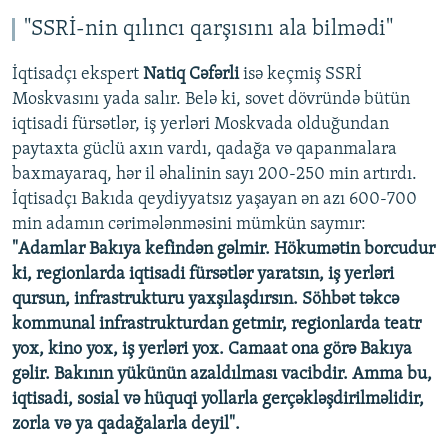
"SSRİ-nin qılıncı qarşısını ala bilmədi"
İqtisadçı ekspert
Natiq Cəfərli
isə keçmiş SSRİ
Moskvasını yada salır. Belə ki, sovet dövründə bütün
iqtisadi fürsətlər, iş yerləri Moskvada olduğundan
paytaxta güclü axın vardı, qadağa və qapanmalara
baxmayaraq, hər il əhalinin sayı 200-250 min artırdı.
İqtisadçı Bakıda qeydiyyatsız yaşayan ən azı 600-700
min adamın cərimələnməsini mümkün saymır:
"Adamlar Bakıya kefindən gəlmir. Hökumətin borcudur
ki, regionlarda iqtisadi fürsətlər yaratsın, iş yerləri
qursun, infrastrukturu yaxşılaşdırsın. Söhbət təkcə
kommunal infrastrukturdan getmir, regionlarda teatr
yox, kino yox, iş yerləri yox. Camaat ona görə Bakıya
gəlir. Bakının yükünün azaldılması vacibdir. Amma bu,
iqtisadi, sosial və hüquqi yollarla gerçəkləşdirilməlidir,
zorla və ya qadağalarla deyil".