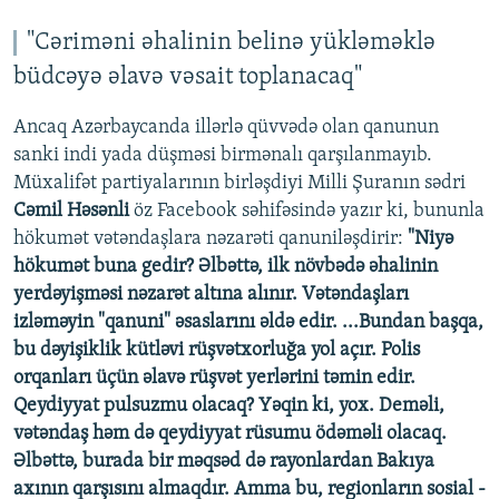
"Cəriməni əhalinin belinə yükləməklə
büdcəyə əlavə vəsait toplanacaq"
Ancaq Azərbaycanda illərlə qüvvədə olan qanunun
sanki indi yada düşməsi birmənalı qarşılanmayıb.
Müxalifət partiyalarının birləşdiyi Milli Şuranın sədri
Cəmil Həsənli
öz Facebook səhifəsində yazır ki, bununla
hökumət vətəndaşlara nəzarəti qanuniləşdirir:
"Niyə
hökumət buna gedir? Əlbəttə, ilk növbədə əhalinin
yerdəyişməsi nəzarət altına alınır. Vətəndaşları
izləməyin "qanuni" əsaslarını əldə edir. ...Bundan başqa,
bu dəyişiklik kütləvi rüşvətxorluğa yol açır. Polis
orqanları üçün əlavə rüşvət yerlərini təmin edir.
Qeydiyyat pulsuzmu olacaq? Yəqin ki, yox. Deməli,
vətəndaş həm də qeydiyyat rüsumu ödəməli olacaq.
Əlbəttə, burada bir məqsəd də rayonlardan Bakıya
axının qarşısını almaqdır. Amma bu, regionların sosial -