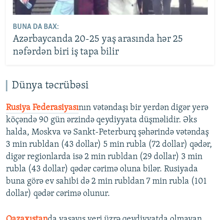
BUNA DA BAX:
Azərbaycanda 20-25 yaş arasında hər 25
nəfərdən biri iş tapa bilir
Dünya təcrübəsi
Rusiya Federasiyası
nın vətəndaşı bir yerdən digər yerə
köçəndə 90 gün ərzində qeydiyyata düşməlidir. Əks
halda, Moskva və Sankt-Peterburq şəhərində vətəndaş
3 min rubldan (43 dollar) 5 min rubla (72 dollar) qədər,
digər regionlarda isə 2 min rubldan (29 dollar) 3 min
rubla (43 dollar) qədər cərimə oluna bilər. Rusiyada
buna görə ev sahibi də 2 min rubldan 7 min rubla (101
dollar) qədər cərimə olunur.
Qazaxıstan
da yaşayış yeri üzrə qeydiyyatda olmayan