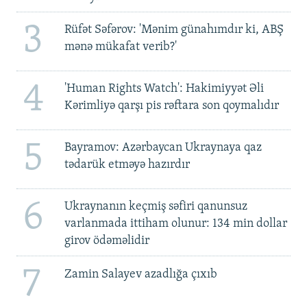
3
Rüfət Səfərov: 'Mənim günahımdır ki, ABŞ
mənə mükafat verib?'
4
'Human Rights Watch': Hakimiyyət Əli
Kərimliyə qarşı pis rəftara son qoymalıdır
5
Bayramov: Azərbaycan Ukraynaya qaz
tədarük etməyə hazırdır
6
Ukraynanın keçmiş səfiri qanunsuz
varlanmada ittiham olunur: 134 min dollar
girov ödəməlidir
7
Zamin Salayev azadlığa çıxıb