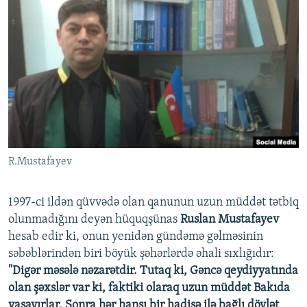
R.Mustafayev
1997-ci ildən qüvvədə olan qanunun uzun müddət tətbiq
olunmadığını deyən hüquqşünas
Ruslan Mustafayev
hesab edir ki, onun yenidən gündəmə gəlməsinin
səbəblərindən biri böyük şəhərlərdə əhali sıxlığıdır:
"Digər məsələ nəzarətdir. Tutaq ki, Gəncə qeydiyyatında
olan şəxslər var ki, faktiki olaraq uzun müddət Bakıda
yaşayırlar. Sonra hər hansı bir hadisə ilə bağlı dövlət