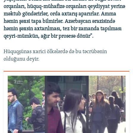
orqanları, hüquq-mühafizə orqanları qeydiyyat yerinə
məktub göndərirlər, orda axtarış aparırlar. Amma
həmin şəxsi tapa bilmirlər. Azərbaycan ərazisində
həmin şəxsin axtarılması, tez bir zamanda tapılması
qeyri-mümkün, ağır bir prosesə dönür".
Hüquqşünas xarici ölkələrdə də bu təcrübənin
olduğunu deyir.