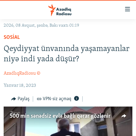
Keçid
linkləri
Əsas
2026, 08 Avqust, şənbə, Bakı vaxtı 01:19
məzmuna
GÜNDƏM
SOSIAL
qayıt
#İZAHLA
Əsas
Qeydiyyat ünvanında yaşamayanlar
KORRUPSIOMETR
naviqasiyaya
niyə indi yada düşür?
qayıt
#ƏSLINDƏ
Axtarışa
AzadlıqRadiosu ©
FƏRQƏ BAX
keç
Yanvar 18, 2023
QANUNI DOĞRU
ARAŞDIRMA
Paylaş
VPN-siz açmaq
MULTIMEDIA
500 min sənədsiz evlə bağlı qərar gözlənir
RADIO ARXIV
VIDEO
HAQQIMIZDA
FOTOQALEREYA
OXU ZALI