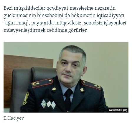
Bəzi müşahidəçilər qeydiyyat məsələsinə nəzarətin
güclənməsinin bir səbəbini də hökumətin iqtisadiyyatı
"ağartmaq", paytaxtda müqaviləsiz, sənədsiz işləyənləri
müəyyənləşdirmək cəhdində görürlər.
E.Hacıyev