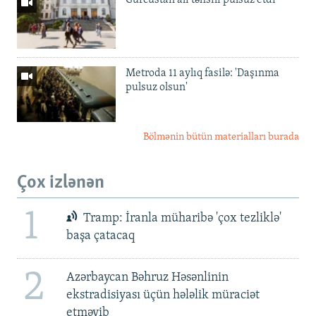
Gürcüstan ali təhsili pulsuz etdi
Metroda 11 aylıq fasilə: 'Daşınma
pulsuz olsun'
Bölmənin bütün materialları burada
Çox izlənən
1
Tramp: İranla müharibə 'çox tezliklə'
başa çatacaq
2
Azərbaycan Bəhruz Həsənlinin
ekstradisiyası üçün hələlik müraciət
etməyib