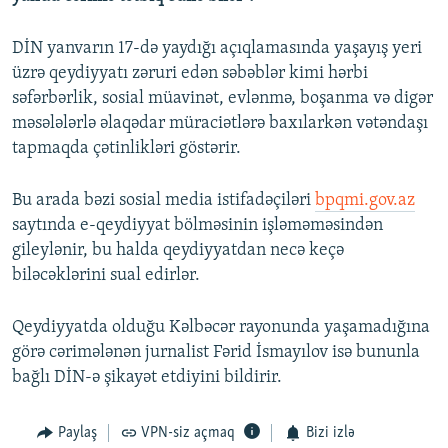
DİN yanvarın 17-də yaydığı açıqlamasında yaşayış yeri
üzrə qeydiyyatı zəruri edən səbəblər kimi hərbi
səfərbərlik, sosial müavinət, evlənmə, boşanma və digər
məsələlərlə əlaqədar müraciətlərə baxılarkən vətəndaşı
tapmaqda çətinlikləri göstərir.
Bu arada bəzi sosial media istifadəçiləri
bpqmi.gov.az
saytında e-qeydiyyat bölməsinin işləməməsindən
gileylənir, bu halda qeydiyyatdan necə keçə
biləcəklərini sual edirlər.
Qeydiyyatda olduğu Kəlbəcər rayonunda yaşamadığına
görə cərimələnən jurnalist Fərid İsmayılov isə bununla
bağlı DİN-ə şikayət etdiyini bildirir.
Paylaş
VPN-siz açmaq
Bizi izlə