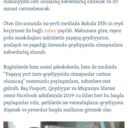
məsuliyyətə cəlb olunaraq xəbərdarlıq ediləcək və 30
manat cərimələnəcək.
Ötən ilin sonunda isə yerli mediada Bakıda DİN-in reyd
keçirməsi ilə bağlı
xəbər
yayılıb. Məlumata görə, rayon
polis əməkdaşları sakinlərin yaşayış qeydiyyatını
yoxlayıb və yaşadığı ünvanda qeydiyyatda olmayanlara
xəbərdarlıq olunub.
Bugünlərdə həm sosial şəbəkələrdə, həm də mediada
"Yaşayış yeri üzrə qeydiyyatda olmayanlar cərimə
olunacaq" məzmunlu paylaşımlara, xəbərlərə rast
gəlinib. Baş Pasport, Qeydiyyat və Miqrasiya İdarəsi
rəsmi Facebook səhifəsində 2019-cu ildən bəri bu haqda
paylaşımlar edir, şərhlərdə isə vətəndaşların qeydiyyata
düşmək və prosedur haqda suallarını görmək olar.