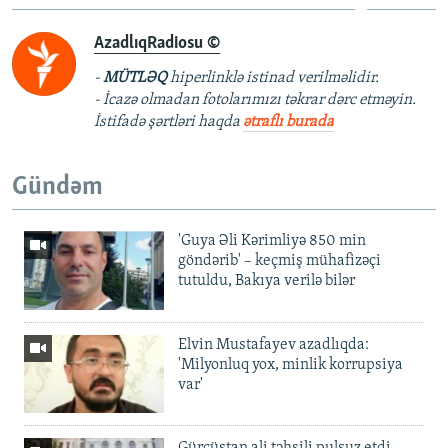
AzadlıqRadiosu ©
-
MÜTLƏQ
hiperlinklə istinad verilməlidir.
- İcazə olmadan fotolarımızı təkrar dərc etməyin.
İstifadə şərtləri haqda
ətraflı burada
Gündəm
'Guya Əli Kərimliyə 850 min
göndərib' – keçmiş mühafizəçi
tutuldu, Bakıya verilə bilər
Elvin Mustafayev azadlıqda:
'Milyonluq yox, minlik korrupsiya
var'