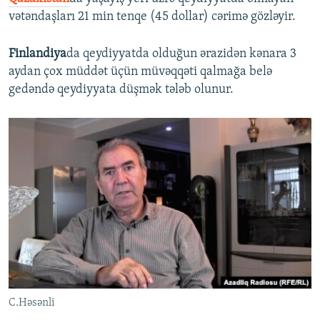
vətəndaşları 21 min tenqe (45 dollar) cərimə gözləyir.
Finlandiya
da qeydiyyatda olduğun ərazidən kənara 3
aydan çox müddət üçün müvəqqəti qalmağa belə
gedəndə qeydiyyata düşmək tələb olunur.
C.Həsənli