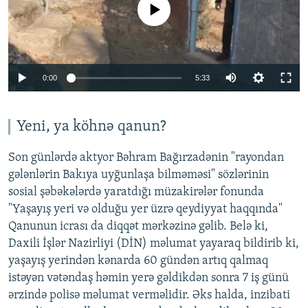
No media source currently available
Auto
0:00
5:33
240p
360p
Yeni, ya köhnə qanun?
Auto
240p
360p
480p
480p
Son günlərdə aktyor Bəhram Bağırzadənin "rayondan
720p
gələnlərin Bakıya uyğunlaşa bilməməsi" sözlərinin
720p
1080p
sosial şəbəkələrdə yaratdığı müzakirələr fonunda
1080p
"Yaşayış yeri və olduğu yer üzrə qeydiyyat haqqında"
Qanunun icrası da diqqət mərkəzinə gəlib. Belə ki,
Daxili İşlər Nazirliyi (DİN) məlumat yayaraq bildirib ki,
yaşayış yerindən kənarda 60 gündən artıq qalmaq
istəyən vətəndaş həmin yerə gəldikdən sonra 7 iş günü
ərzində polisə məlumat verməlidir. Əks halda, inzibati