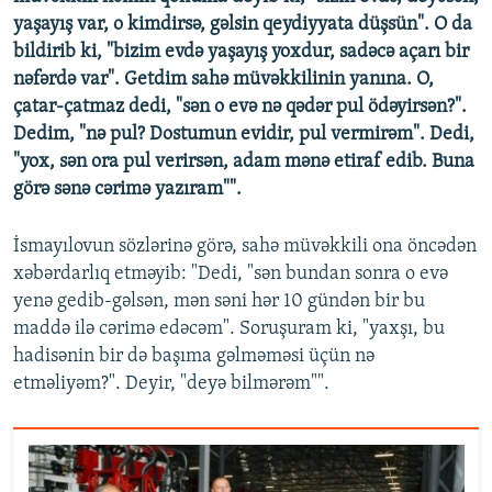
yaşayış var, o kimdirsə, gəlsin qeydiyyata düşsün". O da
bildirib ki, "bizim evdə yaşayış yoxdur, sadəcə açarı bir
nəfərdə var". Getdim sahə müvəkkilinin yanına. O,
çatar-çatmaz dedi, "sən o evə nə qədər pul ödəyirsən?".
Dedim, "nə pul? Dostumun evidir, pul vermirəm". Dedi,
"yox, sən ora pul verirsən, adam mənə etiraf edib. Buna
görə sənə cərimə yazıram"".
İsmayılovun sözlərinə görə, sahə müvəkkili ona öncədən
xəbərdarlıq etməyib: "Dedi, "sən bundan sonra o evə
yenə gedib-gəlsən, mən səni hər 10 gündən bir bu
maddə ilə cərimə edəcəm". Soruşuram ki, "yaxşı, bu
hadisənin bir də başıma gəlməməsi üçün nə
etməliyəm?". Deyir, "deyə bilmərəm"".