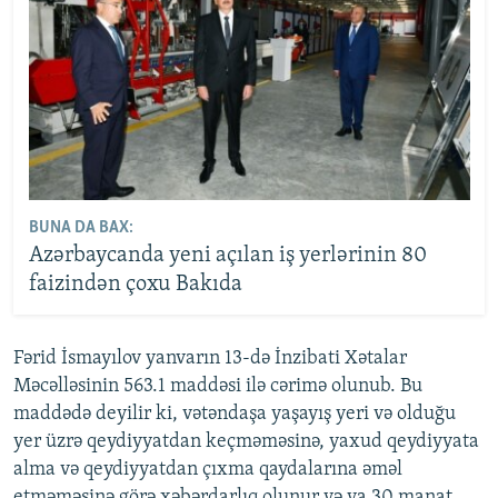
BUNA DA BAX:
Azərbaycanda yeni açılan iş yerlərinin 80
faizindən çoxu Bakıda
Fərid İsmayılov yanvarın 13-də İnzibati Xətalar
Məcəlləsinin 563.1 maddəsi ilə cərimə olunub. Bu
maddədə deyilir ki, vətəndaşa yaşayış yeri və olduğu
yer üzrə qeydiyyatdan keçməməsinə, yaxud qeydiyyata
alma və qeydiyyatdan çıxma qaydalarına əməl
etməməsinə görə xəbərdarlıq olunur və ya 30 manat