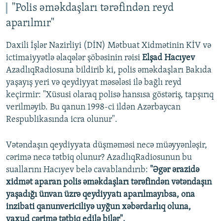
"Polis əməkdaşları tərəfindən reyd
aparılmır"
Daxili İşlər Nazirliyi (DİN) Mətbuat Xidmətinin KİV və
ictimaiyyətlə əlaqələr şöbəsinin rəisi
Elşad Hacıyev
AzadlıqRadiosuna bildirib ki, polis əməkdaşları Bakıda
yaşayış yeri və qeydiyyat məsələsi ilə bağlı reyd
keçirmir: "Xüsusi olaraq polisə hansısa göstəriş, tapşırıq
verilməyib. Bu qanun 1998-ci ildən Azərbaycan
Respublikasında icra olunur".
Vətəndaşın qeydiyyata düşməməsi necə müəyyənləşir,
cərimə necə tətbiq olunur? AzadlıqRadiosunun bu
suallarını Hacıyev belə cavablandırıb:
"Əgər ərazidə
xidmət aparan polis əməkdaşları tərəfindən vətəndaşın
yaşadığı ünvan üzrə qeydiyyatı aparılmayıbsa, ona
inzibati qanunvericiliyə uyğun xəbərdarlıq oluna,
yaxud cərimə tətbiq edilə bilər".