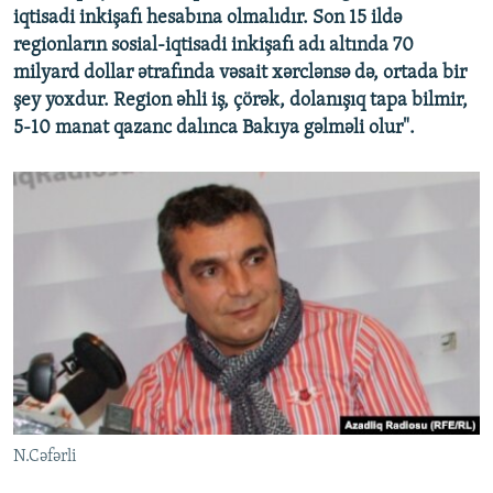
iqtisadi inkişafı hesabına olmalıdır. Son 15 ildə
regionların sosial-iqtisadi inkişafı adı altında 70
milyard dollar ətrafında vəsait xərclənsə də, ortada bir
şey yoxdur. Region əhli iş, çörək, dolanışıq tapa bilmir,
5-10 manat qazanc dalınca Bakıya gəlməli olur".
N.Cəfərli