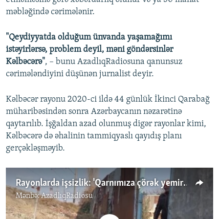
məbləğində cərimələnir.
"Qeydiyyatda olduğum ünvanda yaşamağımı
istəyirlərsə, problem deyil, məni göndərsinlər
Kəlbəcərə"
, – bunu AzadlıqRadiosuna qanunsuz
cərimələndiyini düşünən jurnalist deyir.
Kəlbəcər rayonu 2020-ci ildə 44 günlük İkinci Qarabağ
müharibəsindən sonra Azərbaycanın nəzarətinə
qaytarılıb. İşğaldan azad olunmuş digər rayonlar kimi,
Kəlbəcərə də əhalinin tammiqyaslı qayıdış planı
gerçəkləşməyib.
Rayonlarda işsizlik: 'Qarnımıza çörək yemirik'
Mənbə:
AzadlıqRadiosu