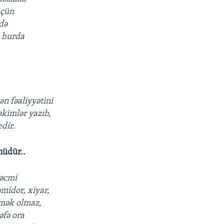
üçün
ndə
q burda
n fəaliyyətini
əkimlər yazıb,
dir.
nüdür..
Həcmi
midor, xiyar,
emək olmaz,
əfə ora