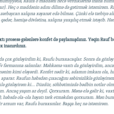
umiyyətlə, Raufa o maddəni necə verdiklərinə inana bilm
ır). Heç o maddənin adını dilimə də gətirmək istəmirəm. R
Azərbaycan xalqına xəyanət edə bilməz. Çünki elə tərbiyə a
 qədər, həmişə dövlətinə, xalqına yaxşılıq etmək istəyib. Hə
ı prosesə gələnlərə konfet də paylamışdınız. Yəqin Rauf b
x inanırdınız.
nda çox gözləyirdim ki, Raufu buraxacaqlar. Sonra da gözləyi
fv fərmanına salsınlar. Məhkəmə vaxtı da gözləyirdim, anca
ənim kimi eləyərdi. Konfet nədir ki, adamın imkanı ola, 
 aparar. Raufun həbsdən çıxacağını səbirsizliklə gözləyirəm
iklə gözləyirəm ki... Düzdür, söhbətimizdə bədbin notlar olm
m. Ancaq yaşım az deyil. Qorxuram. Mənə elə gəlir ki, vax
, həbsdə ola-ola həyatı tərk etməkdən qorxuram. Mən bun
r arzum var, Raufu buraxsınlar. Başqa heç nə istəmirəm.