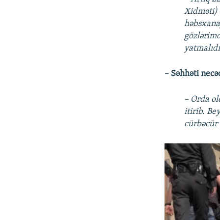
Xidməti) 
həbsxanay
gözlərimd
yatmalıdı
– Səhhəti necə
– Orda ol
itirib. B
cürbəcür 