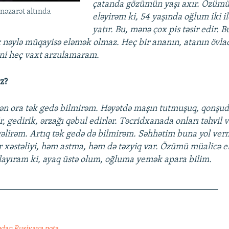
çatanda gözümün yaşı axır. Özümü 
nəzarət altında
eləyirəm ki, 54 yaşında oğlum iki i
yatır. Bu, mənə çox pis təsir edir. B
ç nəylə müqayisə eləmək olmaz. Heç bir ananın, atanın övlad
ni heç vaxt arzulamaram.
iz?
ən ora tək gedə bilmirəm. Həyətdə maşın tutmuşuq, qonşudu
ir, gedirik, ərzağı qəbul edirlər. Təcridxanada onları təhvil 
gəlirəm. Artıq tək gedə də bilmirəm. Səhhətim buna yol ve
 xəstəliyi, həm astma, həm də təzyiq var. Özümü müalicə e
layıram ki, ayaq üstə olum, oğluma yemək apara bilim.
________________________________________________
dan Rusiyaya nota