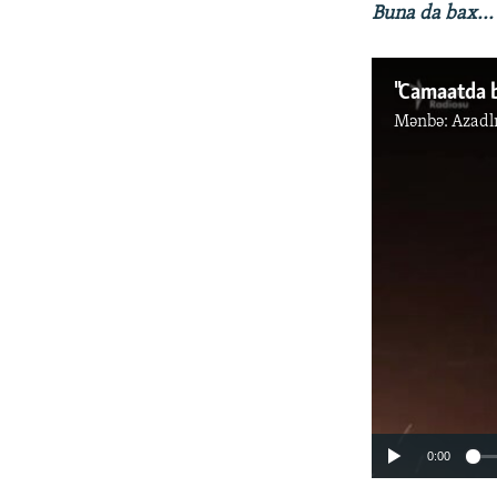
Buna da bax...
"Camaatda b
Mənbə:
Azadl
0:00