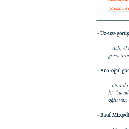
“Prezident 
____________
– Üz-üzə görüşə
– Bəli, e
görüşürəm
– Ana-oğul gör
– Onunla 
ki, “nəvəl
oğlu var,
– Rauf Mirqədi