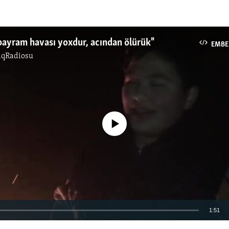
ayram havası yoxdur, acından ölürük"
EMBE
ıqRadiosu
No media source currently available
1:51