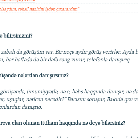
olsaydım, təhsil nazirini işdən çıxarardım”
_________________________________________________
 bilirsinizmi?
lə sabah da görüşüm var. Bir neçə aydır görüş verirlər. Ayda b
, hər həftədə də bir dəfə zəng vurur, telefonla danışırıq.
üşəndə nələrdən danışırsınız?
görüşəndə, ümumiyyətlə, nə o, həbs haqqında danışır, nə d
ər, uşaqlar, nəticən necədir?” Bacısını soruşur, Bakıda qızı v
 onlardan danışrıq.
rova elan olunan ittiham haqqında nə deyə bilərsiniz?