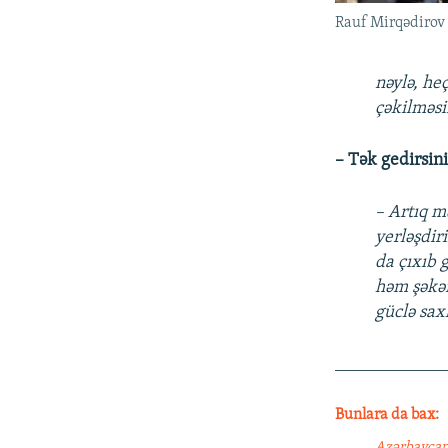
Rauf Mirqədirov 
nəylə, he
çəkilməsi
– Tək gedirsin
– Artıq m
yerləşdir
da çıxıb 
həm şəkər
güclə sax
____________
Bunlara da bax:
Azərbaycan