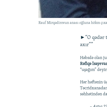
Rauf Mirqədirovun anası oğluna hökm çıxa
►“O qədər tə
axır””
Həbsdə olan jur
Rəfiqə İsayeva
“uşağım” deyir
Hər həftənin 
Təcridxanadan
səhhətindən da
– Artıq 2