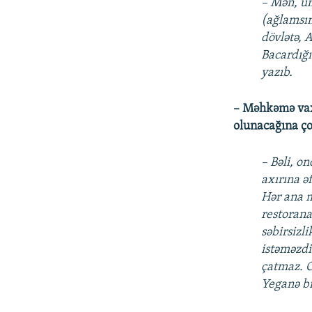
– Mən, üm
(ağlamsın
dövlətə, 
Bacardığı
yazıb.
– Məhkəmə vaxt
olunacağına ço
– Bəli, o
axırına ə
Hər ana m
restorana
səbirsizl
istəməzdi
çatmaz. O
Yeganə bi