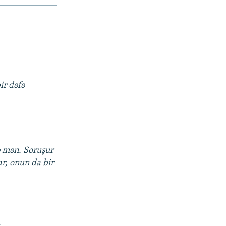
ir dəfə
ə mən. Soruşur
ar, onun da bir