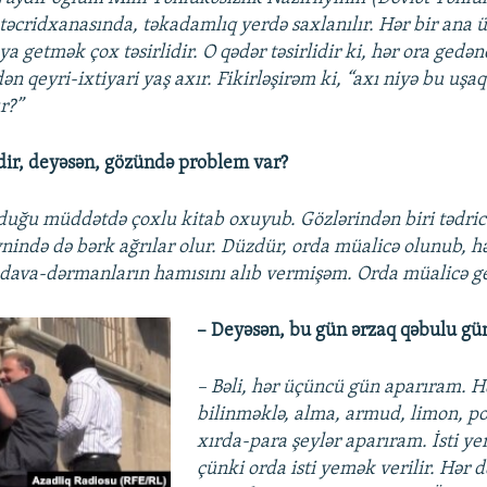
təcridxanasında, təkadamlıq yerdə saxlanılır. Hər bir ana 
a getmək çox təsirlidir. O qədər təsirlidir ki, hər ora gedə
ən qeyri-ixtiyari yaş axır. Fikirləşirəm ki, “axı niyə bu uşa
r?”
dir, deyəsən, gözündə problem var?
duğu müddətdə çoxlu kitab oxuyub. Gözlərindən biri tədricə
eynində də bərk ağrılar olur. Düzdür, orda müalicə olunub, h
dava-dərmanların hamısını alıb vermişəm. Orda müalicə ge
– Deyəsən, bu gün ərzaq qəbulu gü
– Bəli, hər üçüncü gün aparıram. 
bilinməklə, alma, armud, limon, po
xırda-para şeylər aparıram. İsti y
çünki orda isti yemək verilir. Hər d