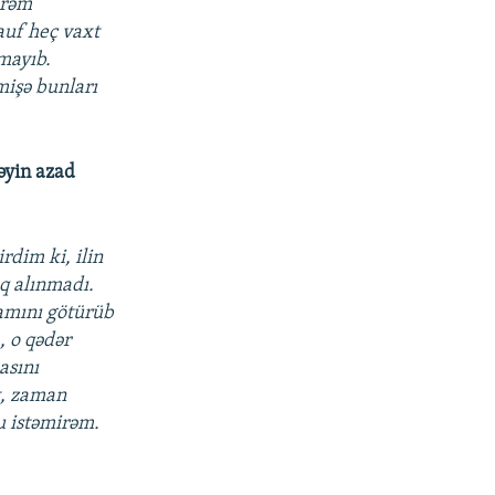
irəm
auf heç vaxt
lmayıb.
mişə bunları
əyin azad
rdim ki, ilin
q alınmadı.
hamını götürüb
, o qədər
asını
t, zaman
u istəmirəm.