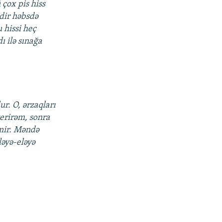
çox pis hiss
ldir həbsdə
u hissi heç
ı ilə sınağa
r. O, ərzaqları
verirəm, sonra
rmir. Məndə
ləyə-eləyə