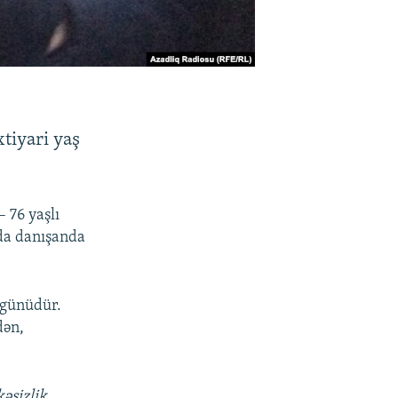
tiyari yaş
– 76 yaşlı
nda danışanda
 günüdür.
dən,
kəsizlik