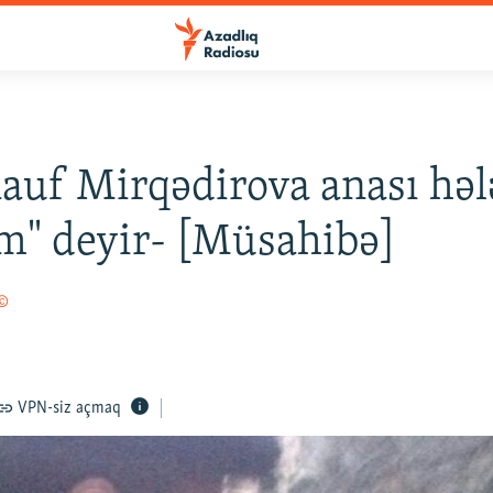
auf Mirqədirova anası həl
m" deyir- [Müsahibə]
 ©
VPN-siz açmaq