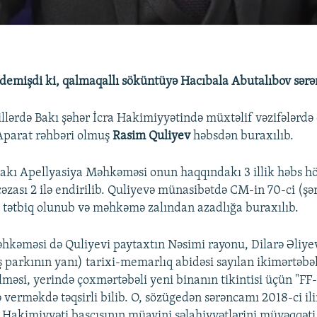
emişdi ki, qalmaqallı söküntüyə Hacıbala Abutalıbov sər
llərdə Bakı şəhər İcra Hakimiyyətində müxtəlif vəzifələrdə 
Aparat rəhbəri olmuş
Rasim Quliyev
həbsdən buraxılıb.
Bakı Apellyasiya Məhkəməsi onun haqqındakı 3 illik həbs
cəzası 2 ilə endirilib. Quliyevə münasibətdə CM-in 70-ci (
tətbiq olunub və məhkəmə zalından azadlığa buraxılıb.
hkəməsi də Quliyevi paytaxtın Nəsimi rayonu, Dilarə Əliye
 parkının yanı) tarixi-memarlıq abidəsi sayılan ikimərtəbəl
lməsi, yerində çoxmərtəbəli yeni binanın tikintisi üçün "FF-
 verməkdə təqsirli bilib. O, sözügedən sərəncamı 2018-ci i
a Hakimiyyəti başçısının müavini səlahiyyətlərini müvəqqəti