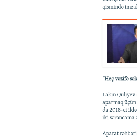
qismində imzal
“Heç vəzifə sə
Lakin Quliyev ö
aparmaq üçün h
da 2018-ci ild
iki sərəncama 
Aparat rəhbəri 