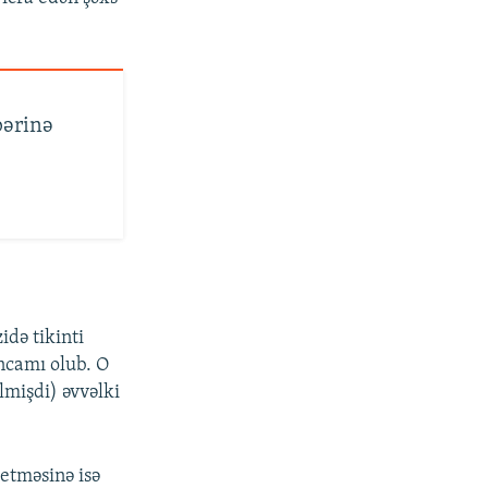
bərinə
idə tikinti
əncamı olub. O
lmişdi) əvvəlki
 etməsinə isə