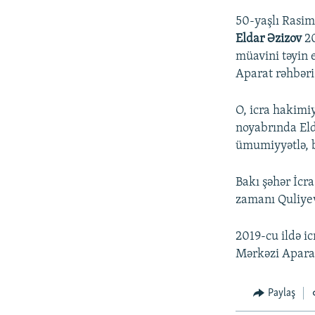
50-yaşlı Rasim
Eldar Əzizov
20
müavini təyin 
Aparat rəhbəri
O, icra hakimiy
noyabrında Eld
ümumiyyətlə, b
Bakı şəhər İcr
zamanı Quliyev
2019-cu ildə i
Mərkəzi Aparat
Paylaş