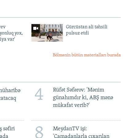
yev
Gürcüstan ali təhsili
lyonluq yox,
pulsuz etdi
iya var'
Bölmənin bütün materialları burada
4
Rüfət Səfərov: 'Mənim
müharibə
günahımdır ki, ABŞ mənə
 çatacaq
mükafat verib?'
8
 səfiri
MeydanTV işi:
mada
'Çamadanlarla çıxarılan