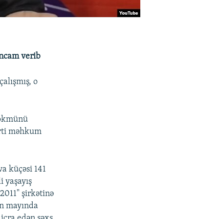
əncam verib
çalışmış, o
 hökmünü
şərti məhkum
va küçəsi 141
i yaşayış
2011" şirkətinə
lin mayında
 icra edən şəxs