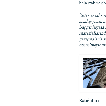
belə izah verib
"2017-ci ildə m
səlahiyyətini 
başçısı həyata
materiallarınd
yazışmalarla s
ötürülməyibmiş
Xatırlatma