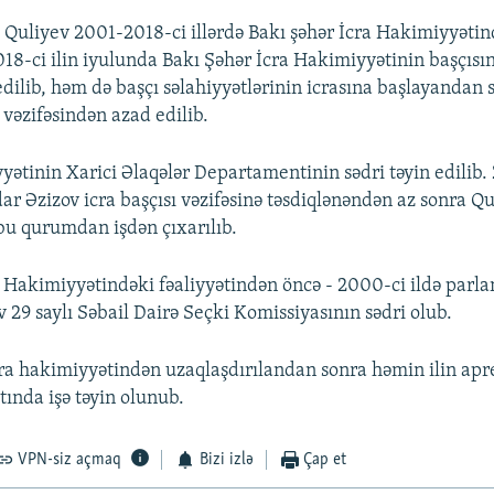
 Quliyev 2001-2018-ci illərdə Bakı şəhər İcra Hakimiyyətind
18-ci ilin iyulunda Bakı Şəhər İcra Hakimiyyətinin başçısın
edilib, həm də başçı səlahiyyətlərinin icrasına başlayandan
 vəzifəsindən azad edilib.
yətinin Xarici Əlaqələr Departamentinin sədri təyin edilib. 
ar Əzizov icra başçısı vəzifəsinə təsdiqlənəndən az sonra Q
u qurumdan işdən çıxarılıb.
a Hakimiyyətindəki fəaliyyətindən öncə - 2000-ci ildə parla
 29 saylı Səbail Dairə Seçki Komissiyasının sədri olub.
cra hakimiyyətindən uzaqlaşdırılandan sonra həmin ilin ap
ında işə təyin olunub.
VPN-siz açmaq
Bizi izlə
Çap et