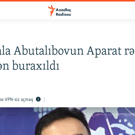
la Abutalıbovun Aparat rə
n buraxıldı
VPN-siz açmaq