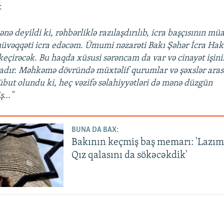
:
ənə deyildi ki, rəhbərliklə razılaşdırılıb, icra başçısının mü
müvəqqəti icra edəcəm. Ümumi nəzarəti Bakı Şəhər İcra Hak
 keçirəcək. Bu haqda xüsusi sərəncam da var və cinayət işini
adır. Məhkəmə dövründə müxtəlif qurumlar və şəxslər ara
übut olundu ki, heç vəzifə səlahiyyətləri də mənə düzgün
..."
BUNA DA BAX:
Bakının keçmiş baş memarı: 'Lazım 
Qız qalasını da sökəcəkdik'