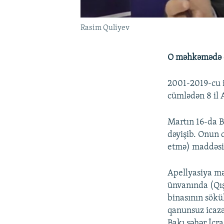
Rasim Quliyev
O məhkəmədə d
2001-2019-cu i
cümlədən 8 il 
Martın 16-da 
dəyişib. Onun 
etmə) maddəsi 
Apellyasiya mə
ünvanında (Qış
binasının sökü
qanunsuz icazə
Bakı şəhər İcr