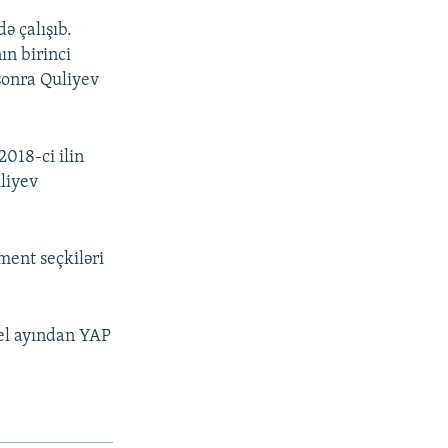
ə çalışıb.
ın birinci
 sonra Quliyev
2018-ci ilin
uliyev
ment seçkiləri
rel ayından YAP