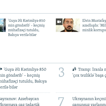
'Guya Əli Kərimliyə 850
Elvin Mustafa
min göndərib' – keçmiş
azadlıqda: 'Mi
mühafizəçi tutuldu,
minlik korrups
Bakıya verilə bilər
3
'Guya Əli Kərimliyə 850
Tramp: İranla 
in göndərib' – keçmiş
'çox tezliklə' başa
ühafizəçi tutuldu, Bakıya
erilə bilər
7
Bayramov: Azərbaycan
Ukraynanın keçmiş
Ukraynaya qaz tədarük
qanunsuz varlan