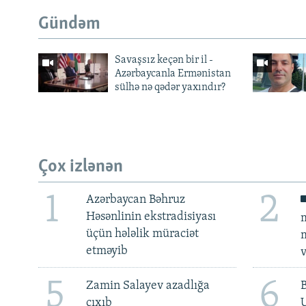
Gündəm
Savaşsız keçən bir il -
Azərbaycanla Ermənistan
sülhə nə qədər yaxındır?
Çox izlənən
1
2
Azərbaycan Bəhruz
Həsənlinin ekstradisiyası
m
üçün hələlik müraciət
m
etməyib
v
5
6
Zamin Salayev azadlığa
çıxıb