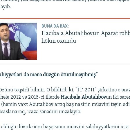
ayıb.
BUNA DA BAX:
Hacıbala Abutalıbovun Aparat rəh
hökm oxundu
lahiyyətləri də mənə düzgün ötürülməyibmiş”
zünü təqsirli bilmir. O bildirib ki, "FF-2011" şirkətinə o əraz
ələ 2012 və 2015-ci illərdə
Hacıbala Abutalıbov
un iki sər
ə (həmin vaxt Abutalıbov artıq baş nazirin müavini təyin edi
əsaslanaraq, icazə sənədini imzalayıb.
olduğu dövrdə icra başçısının müavini səlahiyyətlərini icra