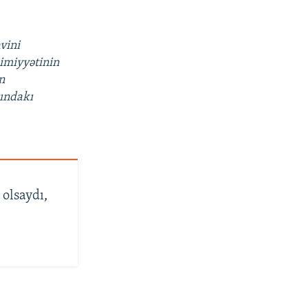
avini
imiyyətinin
n
sındakı
olsaydı,