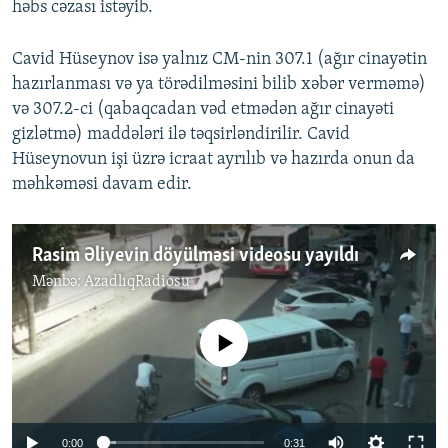
həbs cəzası istəyib.
Cavid Hüseynov isə yalnız CM-nin 307.1 (ağır cinayətin
hazırlanması və ya törədilməsini bilib xəbər verməmə)
və 307.2-ci (qabaqcadan vəd etmədən ağır cinayəti
gizlətmə) maddələri ilə təqsirləndirilir. Cavid
Hüseynovun işi üzrə icraat ayrılıb və hazırda onun da
məhkəməsi davam edir.
Rasim Əliyevin döyülməsi videosu yayıldı
Mənbə:
AzadlıqRadiosu
No media source currently available
0:00
0:31