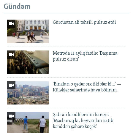
Gündəm
Gürcüstan ali təhsili pulsuz etdi
Metroda 11 aylıq fasilə: 'Daşınma
pulsuz olsun'
'Binaları o qədər sıx tikiblər ki...' —
Küləklər şəhərində hava böhranı
Şabran kəndlilərinin harayı:
'Məcburuq ki, heyvanları satıb
kənddən şəhərə köçək'