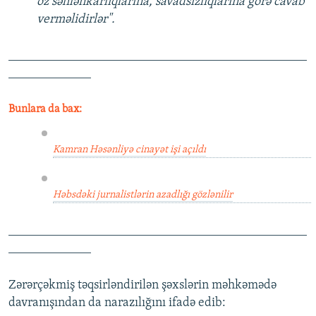
öz səhlənkarlıqlarına, savadsızlıqlarına görə cavab
verməlidirlər".
_______________________________________________
_____________
Bunlara da bax:
Kamran Həsənliyə cinayət işi açıldı
Həbsdəki jurnalistlərin azadlığı gözlənilir
_______________________________________________
_____________
Zərərçəkmiş təqsirləndirilən şəxslərin məhkəmədə
davranışından da narazılığını ifadə edib: