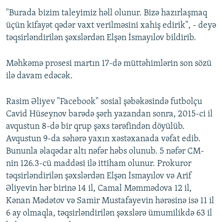
"Burada bizim taleyimiz həll olunur. Bizə hazırlaşmaq
üçün kifayət qədər vaxt verilməsini xahiş edirik", - deyə
təqsirləndirilən şəxslərdən Elşən İsmayılov bildirib.
Məhkəmə prosesi martın 17-də müttəhimlərin son sözü
ilə davam edəcək.
Rasim Əliyev "Facebook" sosial şəbəkəsində futbolçu
Cavid Hüseynov barədə şərh yazandan sonra, 2015-ci il
avqustun 8-də bir qrup şəxs tərəfindən döyülüb.
Avqustun 9-da səhərə yaxın xəstəxanada vəfat edib.
Bununla əlaqədar altı nəfər həbs olunub. 5 nəfər CM-
nin 126.3-cü maddəsi ilə ittiham olunur. Prokuror
təqsirləndirilən şəxslərdən Elşən İsmayılov və Arif
Əliyevin hər birinə 14 il, Camal Məmmədova 12 il,
Kənan Mədətov və Samir Mustafayevin hərəsinə isə 11 il
6 ay olmaqla, təqsirləndirilən şəxslərə ümumilikdə 63 il