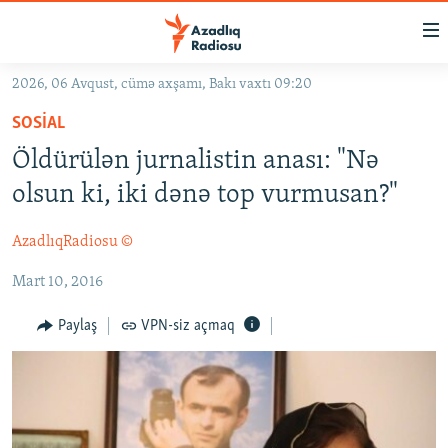
Keçid
linkləri
Əsas
2026, 06 Avqust, cümə axşamı, Bakı vaxtı 09:20
məzmuna
GÜNDƏM
SOSIAL
qayıt
#İZAHLA
Əsas
Öldürülən jurnalistin anası: "Nə
KORRUPSIOMETR
naviqasiyaya
olsun ki, iki dənə top vurmusan?"
qayıt
#ƏSLINDƏ
Axtarışa
AzadlıqRadiosu ©
FƏRQƏ BAX
keç
Mart 10, 2016
QANUNI DOĞRU
ARAŞDIRMA
Paylaş
VPN-siz açmaq
MULTIMEDIA
RADIO ARXIV
VIDEO
HAQQIMIZDA
FOTOQALEREYA
OXU ZALI