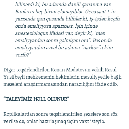
bilinərdi ki, bu adamda daxili qanaxma var.
Bunların heç birini eləməyiblər. Gecə saat 1-in
yarısında qan qusanda biliblər ki, iş-işdən keçib,
onda əməliyyata aparıblar. İşin içində
anestezioloqun ifadəsi var, deyir ki, "mən
əməliyyatdan sonra gəlmişəm ora". Bəs onda
əməliyyatdan əvvəl bu adama “narkoz”u kim
verib?"
Digər təqsirləndirilən Kənan Mədətovun vəkili Rəsul
Yusifbəyli məhkəmənin həkimlərin məsuliyyətilə bağlı
məsələni araşdırmamasından narazılığını ifadə edib.
“TALEYİMİZ HƏLL OLUNUR”
Replikalardan sonra təqsirləndirilən şəxslərə son söz
verilsə də, onlar hazırlaşmaq üçün vaxt istəyib.