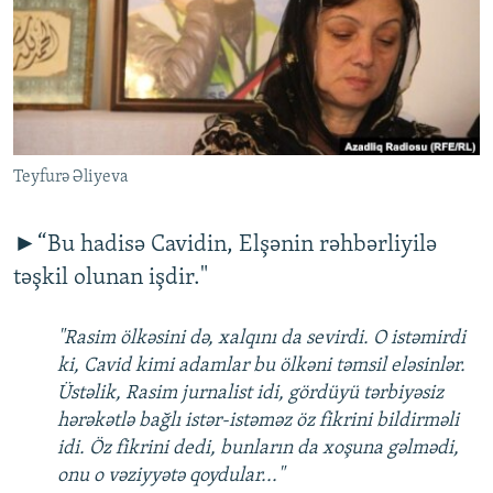
İNFOQRAFIKA
AZƏRBAYCAN ƏDƏBIYYATI KITABXANASI
MISSIYAMIZ
BIZI IZLƏ
KARIKATURA
İSLAM VƏ DEMOKRATIYA
PEŞƏ ETIKASI VƏ JURNALISTIKA STANDARTLARIMIZ
İZ - MƏDƏNIYYƏT PROQRAMI
MATERIALLARIMIZDAN ISTIFADƏ
AZADLIQRADIOSU MOBIL TELEFONUNUZDA
RFE/RL-in bütün saytları
Teyfurə Əliyeva
BIZIMLƏ ƏLAQƏ
XƏBƏR BÜLLETENLƏRIMIZ
►“Bu hadisə Cavidin, Elşənin rəhbərliyilə
təşkil olunan işdir."
"Rasim ölkəsini də, xalqını da sevirdi. O istəmirdi
ki, Cavid kimi adamlar bu ölkəni təmsil eləsinlər.
Üstəlik, Rasim jurnalist idi, gördüyü tərbiyəsiz
hərəkətlə bağlı istər-istəməz öz fikrini bildirməli
idi. Öz fikrini dedi, bunların da xoşuna gəlmədi,
onu o vəziyyətə qoydular..."