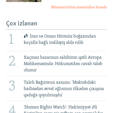
Bölmənin bütün materialları burada
Çox izlənən
1
İran və Oman Hörmüz boğazından
keçidlə bağlı irəliləyiş əldə edib
2
Xaçmaz bazarının sahibinin qətli Avropa
Məhkəməsində: Hökumətdən cavab tələb
olunur
3
Taleh Bağırovun xanımı: 'Məktəbdəki
hadisədən əvvəl oğlumun ölkədən çıxışına
qadağa qoyulmuşdu'
4
'Human Rights Watch': Hakimiyyət Əli