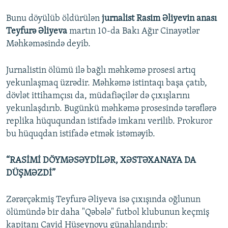
Bunu döyülüb öldürülən
jurnalist Rasim Əliyevin anası
Teyfurə Əliyeva
martın 10-da Bakı Ağır Cinayətlər
Məhkəməsində deyib.
Jurnalistin ölümü ilə bağlı məhkəmə prosesi artıq
yekunlaşmaq üzrədir. Məhkəmə istintaqı başa çatıb,
dövlət ittihamçısı da, müdafiəçilər də çıxışlarını
yekunlaşdırıb. Bugünkü məhkəmə prosesində tərəflərə
replika hüququndan istifadə imkanı verilib. Prokuror
bu hüquqdan istifadə etmək istəməyib.
“RASİMİ DÖYMƏSƏYDİLƏR, XƏSTƏXANAYA DA
DÜŞMƏZDİ”
Zərərçəkmiş Teyfurə Əliyeva isə çıxışında oğlunun
ölümündə bir daha "Qəbələ" futbol klubunun keçmiş
kapitanı Cavid Hüseynovu günahlandırıb: