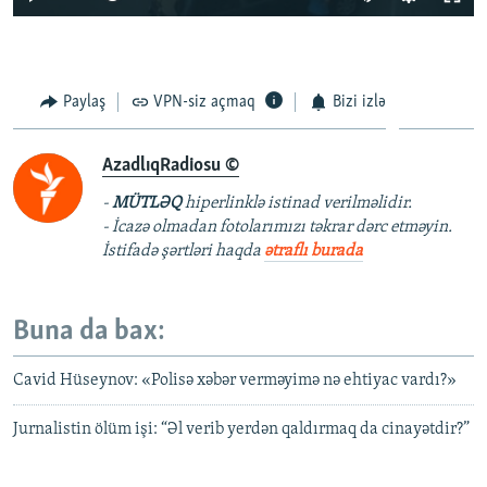
Paylaş
VPN-siz açmaq
Bizi izlə
AzadlıqRadiosu ©
-
MÜTLƏQ
hiperlinklə istinad verilməlidir.
- İcazə olmadan fotolarımızı təkrar dərc etməyin.
İstifadə şərtləri haqda
ətraflı burada
Buna da bax:
Cavid Hüseynov: «Polisə xəbər verməyimə nə ehtiyac vardı?»
Jurnalistin ölüm işi: “Əl verib yerdən qaldırmaq da cinayətdir?”