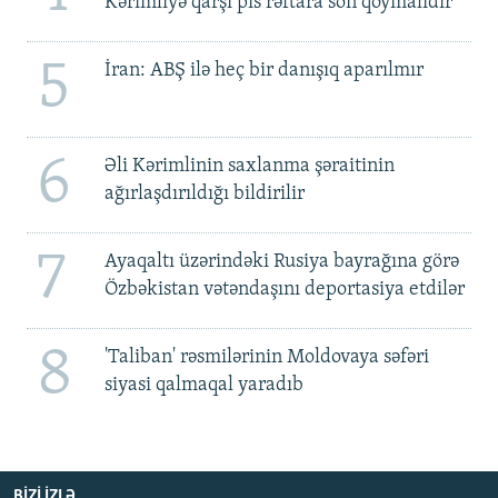
Kərimliyə qarşı pis rəftara son qoymalıdır
5
İran: ABŞ ilə heç bir danışıq aparılmır
6
Əli Kərimlinin saxlanma şəraitinin
ağırlaşdırıldığı bildirilir
7
Ayaqaltı üzərindəki Rusiya bayrağına görə
Özbəkistan vətəndaşını deportasiya etdilər
8
'Taliban' rəsmilərinin Moldovaya səfəri
siyasi qalmaqal yaradıb
BIZI IZLƏ