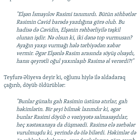
"Elşən İsmayılov Rasimi tanımırdı. Bütün söhbətlər
Rasimin Cavid barədə yazdığına görə olub. Bu
hadisə də Cavidin, Elşənin rəhbərliyilə təşkil
olunan işdir. Nə olsun ki, iki dənə top vurmusan?
Ayağın yaxşı vurmağı hələ tərbiyədən xəbər
vermir. Əgər Elşənlə Rasim arasında söyüş olsaydı,
hansı qeyrətli oğul yaxınlaşıb Rasimə əl verərdi?!"
Teyfurə Əliyeva deyir ki, oğlunu hiylə ilə aldadaraq
çağırıb, döyüb öldürüblər:
"Bunlar günahı gah Rasimin üstünə atırlar, gah
həkimlərin. Bir şeyi bilmək lazımdır ki, əgər
bunlar Rasimi döyüb o vəziyyətə salmasaydılar,
heç xəstəxanaya da düşməzdi. Rasimə elə zərbələr
vurulmuşdu ki, yerində də ölə bilərdi. Həkimlər də