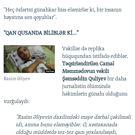
"Heç özlərini günahkar hiss eləmirlər ki, bir insanın
həyatına son qoyublar".
“QAN QUSANDA BİLİBLƏR Kİ...”
Vəkillər də replika
hüququndan istifadə ediblər.
Təqsirləndirilən Camal
Məmmədovun vəkili
Şəmsəddin Quliyev
bir daha
Rasim Əliyev
jurnalistin ölümündə
həkimlərin günahı olduğunu
vurğulayıb:
"Rasim Əliyevin daxilindəki maye dərhal çəkilməli
idi, amma bunu eləməyiblər. O, xəstəxanada
olduğu müddətdə tez-tez qanı yoxlanılsaydı,