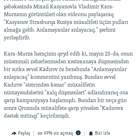
şəbəkəsində Mixail Kasyanovla Vladimir Kara-
Murzanın görüntüləri olan videonu paylaşaraq
"Kasyanov Strasburqa Rusiya müxalifəti üçün pulları
almağa gəlib. Anlamayanlar anlayacaq." şərhini
yerləşdirib.
Kara-Murza həmçinin qeyd edib ki, mayın 25-də, onun
müəmmalı zəhərlənmədən xəstəxanaya düşməsindən
bir sutka əvvəl Kadırov öz hesabında "Anlamayanlar
anlayacaq" kommentini yazıbmış. Bundan əvvəl
Kadırov "sistemdən kənar" müxalifətin
nümayəndələrini "xalq düşmənləri" adlandıraraq ona
qarşı kampaniyaya başlamışdı. Bundan bir neçə gün
sonra Qroznıda müxalifətə qarşı yönələn "Kadırova
dəstək mitinqi" keçirilmişdi.
Paylaş
VPN-siz açmaq
Bizi izlə