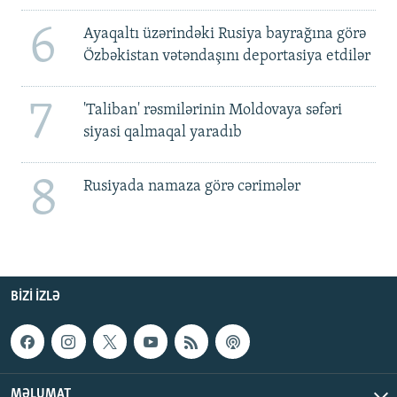
6
Ayaqaltı üzərindəki Rusiya bayrağına görə
Özbəkistan vətəndaşını deportasiya etdilər
7
'Taliban' rəsmilərinin Moldovaya səfəri
siyasi qalmaqal yaradıb
8
Rusiyada namaza görə cərimələr
BIZI IZLƏ
MƏLUMAT