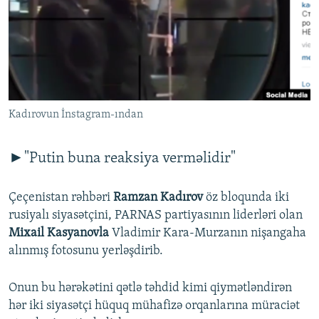
İNFOQRAFIKA
AZƏRBAYCAN ƏDƏBIYYATI KITABXANASI
MISSIYAMIZ
BIZI IZLƏ
KARIKATURA
İSLAM VƏ DEMOKRATIYA
PEŞƏ ETIKASI VƏ JURNALISTIKA STANDARTLARIMIZ
İZ - MƏDƏNIYYƏT PROQRAMI
MATERIALLARIMIZDAN ISTIFADƏ
AZADLIQRADIOSU MOBIL TELEFONUNUZDA
RFE/RL-in bütün saytları
Kadırovun İnstagram-ından
BIZIMLƏ ƏLAQƏ
XƏBƏR BÜLLETENLƏRIMIZ
►"Putin buna reaksiya verməlidir"
Çeçenistan rəhbəri
Ramzan Kadırov
öz bloqunda iki
rusiyalı siyasətçini, PARNAS partiyasının liderləri olan
Mixail Kasyanovla
Vladimir Kara-Murzanın nişangaha
alınmış fotosunu yerləşdirib.
Onun bu hərəkətini qətlə təhdid kimi qiymətləndirən
hər iki siyasətçi hüquq mühafizə orqanlarına müraciət