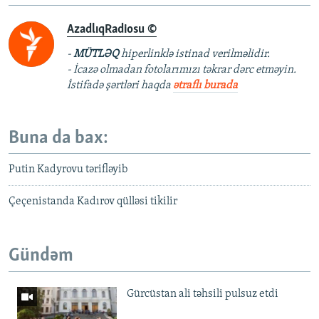
AzadlıqRadiosu ©
-
MÜTLƏQ
hiperlinklə istinad verilməlidir.
- İcazə olmadan fotolarımızı təkrar dərc etməyin.
İstifadə şərtləri haqda
ətraflı burada
Buna da bax:
Putin Kadyrovu tərifləyib
Çeçenistanda Kadırov qülləsi tikilir
Gündəm
Gürcüstan ali təhsili pulsuz etdi