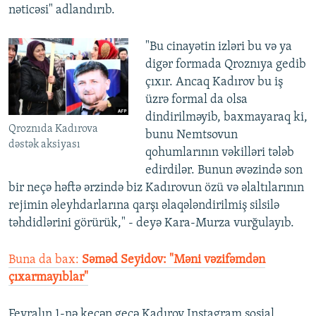
nəticəsi" adlandırıb.
"Bu cinayətin izləri bu və ya
digər formada Qroznıya gedib
çıxır. Ancaq Kadırov bu iş
üzrə formal da olsa
dindirilməyib, baxmayaraq ki,
Qroznıda Kadırova
bunu Nemtsovun
dəstək aksiyası
qohumlarının vəkilləri tələb
edirdilər. Bunun əvəzində son
bir neçə həftə ərzində biz Kadırovun özü və əlaltılarının
rejimin əleyhdarlarına qarşı əlaqələndirilmiş silsilə
təhdidlərini görürük," - deyə Kara-Murza vurğulayıb.
Buna da bax:
Səməd Seyidov: "Məni vəzifəmdən
çıxarmayıblar"
Fevralın 1-nə keçən gecə Kadırov Instagram sosial