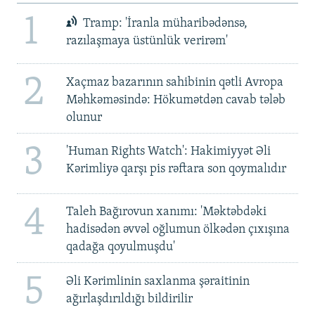
1
Tramp: 'İranla müharibədənsə,
razılaşmaya üstünlük verirəm'
2
Xaçmaz bazarının sahibinin qətli Avropa
Məhkəməsində: Hökumətdən cavab tələb
olunur
3
'Human Rights Watch': Hakimiyyət Əli
Kərimliyə qarşı pis rəftara son qoymalıdır
4
Taleh Bağırovun xanımı: 'Məktəbdəki
hadisədən əvvəl oğlumun ölkədən çıxışına
qadağa qoyulmuşdu'
5
Əli Kərimlinin saxlanma şəraitinin
ağırlaşdırıldığı bildirilir