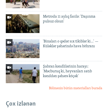
Metroda 11 aylıq fasilə: 'Daşınma
pulsuz olsun'
'Binaları o qədər sıx tikiblər ki...' —
Küləklər şəhərində hava böhranı
Şabran kəndlilərinin harayı:
'Məcburuq ki, heyvanları satıb
kənddən şəhərə köçək'
Bölmənin bütün materialları burada
Çox izlənən