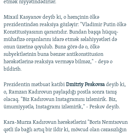
etmək niyyətindədirlər.
Mixail Kasyanov deyib ki, o həmçinin ölkə
prezidentindən reaksiya gözləyir: "Vladimir Putin ölkə
Konstitusiyasının qarantıdır. Bundan başqa hüquq-
mühafizə orqanlarını idarə etmək səlahiyyətləri də
onun üzərinə qoyulub. Buna görə də o, ölkə
subyektlərinin buna bənzər antikonstitusion
hərəkətlərinə reaksiya verməyə bilməz," - deyə o
bildirib.
Prezidentin mətbuat katibi
Dmitriy Peskovsa
deyib ki,
o, Ramzan Kadırovun paylaşdığı postla sonra tanış
olacaq. "Biz Kadırovun Instagramını izləmirik. Biz,
ümumiyyətlə, Instagramı izləmirik," - Peskov deyib.
Kara-Murza Kadırovun hərəkətlərini "Boris Nemtsovun
qətli ilə bağlı artıq bir ildir ki, mövcud olan cəzasızlığın