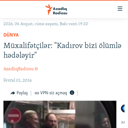
Keçid
linkləri
Əsas
2026, 06 Avqust, cümə axşamı, Bakı vaxtı 19:20
məzmuna
GÜNDƏM
DÜNYA
qayıt
#İZAHLA
Əsas
Müxalifətçilər: "Kadırov bizi ölümlə
KORRUPSIOMETR
naviqasiyaya
hədələyir"
qayıt
#ƏSLINDƏ
Axtarışa
AzadlıqRadiosu ©
FƏRQƏ BAX
keç
Fevral 01, 2016
QANUNI DOĞRU
ARAŞDIRMA
Paylaş
VPN-siz açmaq
MULTIMEDIA
RADIO ARXIV
VIDEO
HAQQIMIZDA
FOTOQALEREYA
OXU ZALI