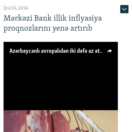
İyul 31, 2026
Mərkəzi Bank illik inflyasiya
proqnozlarını yenə artırıb
Azərbaycanlı avropalıdan iki dəfə az ət yeyir, amma... 'Qiymət artımı qaçılmazdır'