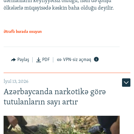
dərmanların keyfiyyətsiz olduğu, həm də qonşu
ölkələrlə müqayisədə kəskin baha olduğu deyilir.
Ətraflı burada oxuyun
Paylaş
PDF
VPN-siz açmaq
İyul 13, 2026
Azərbaycanda narkotikə görə
tutulanların sayı artır