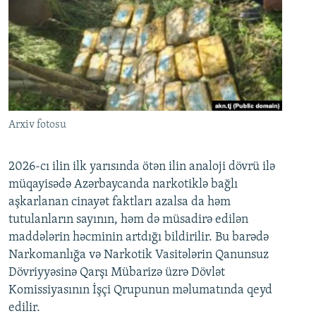
Arxiv fotosu
2026-cı ilin ilk yarısında ötən ilin analoji dövrü ilə
müqayisədə Azərbaycanda narkotiklə bağlı
aşkarlanan cinayət faktları azalsa da həm
tutulanların sayının, həm də müsadirə edilən
maddələrin həcminin artdığı bildirilir. Bu barədə
Narkomanlığa və Narkotik Vasitələrin Qanunsuz
Dövriyyəsinə Qarşı Mübarizə üzrə Dövlət
Komissiyasının İşçi Qrupunun məlumatında qeyd
edilir.