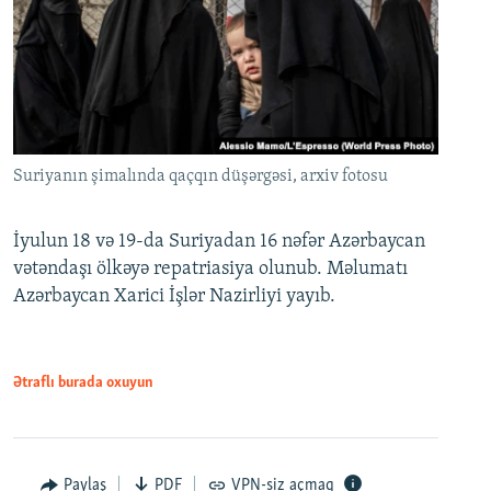
Suriyanın şimalında qaçqın düşərgəsi, arxiv fotosu
İyulun 18 və 19-da Suriyadan 16 nəfər Azərbaycan
vətəndaşı ölkəyə repatriasiya olunub. Məlumatı
Azərbaycan Xarici İşlər Nazirliyi yayıb.
Ətraflı burada oxuyun
Paylaş
PDF
VPN-siz açmaq