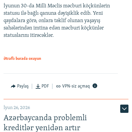
İyunun 30-da Milli Məclis məcburi köçkünlərin
360p
statusu ilə bağlı qanuna dəyişiklik edib. Yeni
480p
qaydalara görə, onlara təklif olunan yaşayış
720p
sahələrindən imtina edən məcburi köçkünlər
statuslarını itirəcəklər.
1080p
Ətraflı burada oxuyun
Auto
240p
360p
480p
Paylaş
PDF
VPN-siz açmaq
720p
1080p
İyun 26, 2026
Azərbaycanda problemli
kreditlər yenidən artır