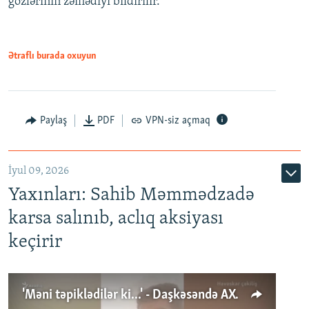
gözlərinin zəiflədiyi bildirilir.
Ətraflı burada oxuyun
Paylaş
PDF
VPN-siz açmaq
İyul 09, 2026
Yaxınları: Sahib Məmmədzadə
karsa salınıb, aclıq aksiyası
keçirir
'Məni təpiklədilər ki...' - Daşkəsəndə AXCP fəalının yaxınları onun həbsinə etiraz edirlər