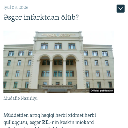
İyul 03, 2026
Əsgər infarktdan ölüb?
Müdafiə Nazirliyi
Müddətdən artıq həqiqi hərbi xidmət hərbi
qulluqçusu, əsgər
P.E.
-nin kəskin miokard