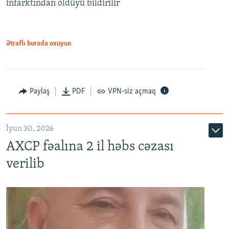
infarktından öldüyü bildirilir
Ətraflı burada oxuyun
Paylaş
PDF
VPN-siz açmaq
İyun 30, 2026
AXCP fəalına 2 il həbs cəzası
verilib