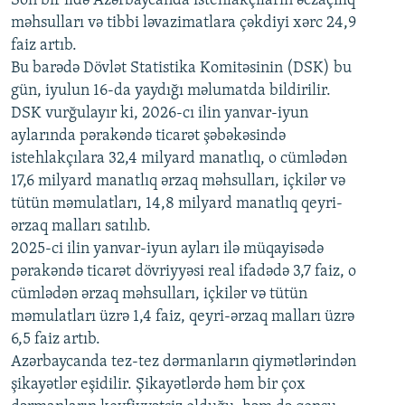
Son bir ildə Azərbaycanda istehlakçıların
əczaçılıq
məhsulları və tibbi ləvazimatlara çəkdiyi xərc 24,9
480p
Auto
240p
360p
480p
faiz artıb.
720p
Bu barədə Dövlət Statistika Komitəsinin (DSK) bu
720p
1080p
gün, iyulun 16-da yaydığı məlumatda bildirilir.
1080p
DSK vurğulayır ki, 2026-cı ilin yanvar-iyun
aylarında pərakəndə ticarət şəbəkəsində
istehlakçılara 32,4 milyard manatlıq, o cümlədən
17,6 milyard manatlıq ərzaq məhsulları, içkilər və
tütün məmulatları, 14,8 milyard manatlıq qeyri-
ərzaq malları satılıb.
2025-ci ilin yanvar-iyun ayları ilə müqayisədə
pərakəndə ticarət dövriyyəsi real ifadədə 3,7 faiz, o
cümlədən ərzaq məhsulları, içkilər və tütün
məmulatları üzrə 1,4 faiz, qeyri-ərzaq malları üzrə
6,5 faiz artıb.
Azərbaycanda tez-tez dərmanların qiymətlərindən
şikayətlər eşidilir. Şikayətlərdə həm bir çox