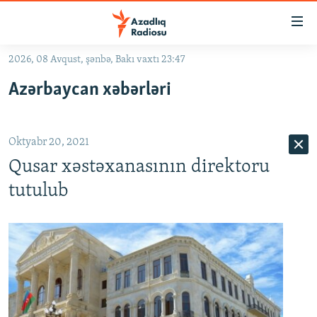
Keçid
linkləri
Əsas
2026, 08 Avqust, şənbə, Bakı vaxtı 23:47
məzmuna
GÜNDƏM
Azərbaycan xəbərləri
qayıt
#İZAHLA
Əsas
KORRUPSIOMETR
naviqasiyaya
Oktyabr 20, 2021
qayıt
#ƏSLINDƏ
Axtarışa
Qusar xəstəxanasının direktoru
FƏRQƏ BAX
keç
tutulub
QANUNI DOĞRU
ARAŞDIRMA
MULTIMEDIA
RADIO ARXIV
VIDEO
HAQQIMIZDA
FOTOQALEREYA
OXU ZALI