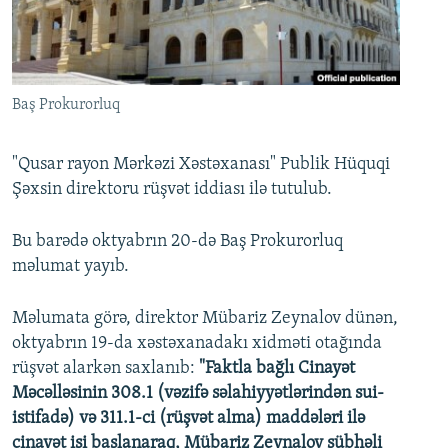
İNFOQRAFIKA
AZƏRBAYCAN ƏDƏBIYYATI KITABXANASI
MISSIYAMIZ
BIZI IZLƏ
KARIKATURA
İSLAM VƏ DEMOKRATIYA
PEŞƏ ETIKASI VƏ JURNALISTIKA STANDARTLARIMIZ
İZ - MƏDƏNIYYƏT PROQRAMI
MATERIALLARIMIZDAN ISTIFADƏ
Baş Prokurorluq
AZADLIQRADIOSU MOBIL TELEFONUNUZDA
RFE/RL-in bütün saytları
BIZIMLƏ ƏLAQƏ
"Qusar rayon Mərkəzi Xəstəxanası" Publik Hüquqi
Şəxsin direktoru rüşvət iddiası ilə tutulub.
XƏBƏR BÜLLETENLƏRIMIZ
Bu barədə oktyabrın 20-də Baş Prokurorluq
məlumat yayıb.
Məlumata görə, direktor Mübariz Zeynalov dünən,
oktyabrın 19-da xəstəxanadakı xidməti otağında
rüşvət alarkən saxlanıb:
"Faktla bağlı Cinayət
Məcəlləsinin 308.1 (vəzifə səlahiyyətlərindən sui-
istifadə) və 311.1-ci (rüşvət alma) maddələri ilə
cinayət işi başlanaraq, Mübariz Zeynalov şübhəli