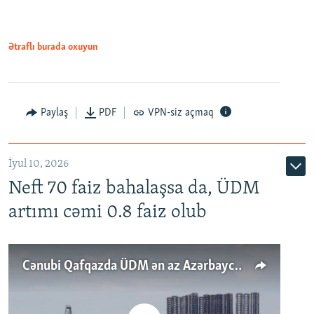
Ətraflı burada oxuyun
Paylaş
PDF
VPN-siz açmaq
İyul 10, 2026
Neft 70 faiz bahalaşsa da, ÜDM
artımı cəmi 0.8 faiz olub
Cənubi Qafqazda ÜDM ən az Azərbaycanda artır: Qonşuları niyə Bakını qabaqlaya bilir?