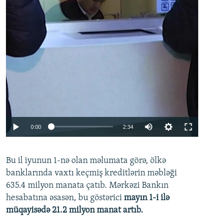
Auto
0:00
2:34
240p
Bu il iyunun 1-nə olan məlumata görə, ölkə
360p
banklarında vaxtı keçmiş kreditlərin məbləği
480p
635.4 milyon manata çatıb. Mərkəzi Bankın
720p
hesabatına əsasən, bu göstərici
mayın 1-i ilə
müqayisədə 21.2 milyon manat artıb.
1080p