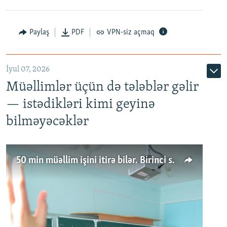
Paylaş
PDF
VPN-siz açmaq
İyul 07, 2026
Müəllimlər üçün də tələblər gəlir
— istədikləri kimi geyinə
bilməyəcəklər
50 min müəllim işini itirə bilər. Birinci sinfə gedənlər azalır