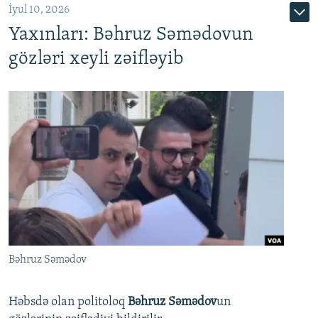
İyul 10, 2026
Yaxınları: Bəhruz Səmədovun
gözləri xeyli zəifləyib
Bəhruz Səmədov
Həbsdə olan politoloq
Bəhruz Səmədov
un