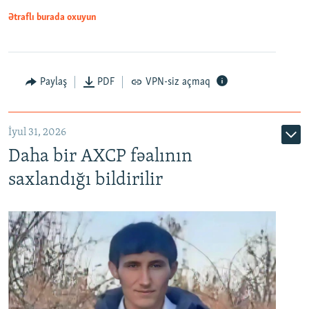
Ətraflı burada oxuyun
Paylaş
PDF
VPN-siz açmaq
İyul 31, 2026
Daha bir AXCP fəalının
saxlandığı bildirilir