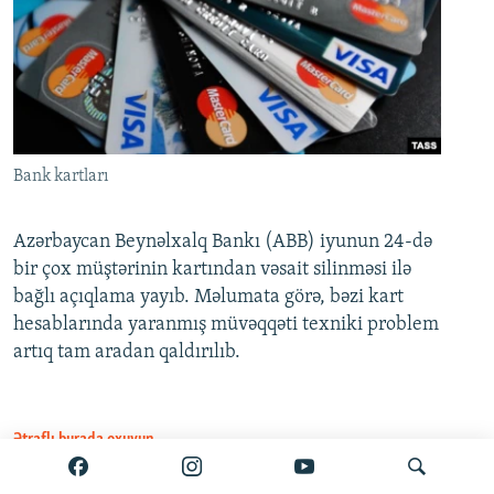
Bank kartları
Azərbaycan Beynəlxalq Bankı (ABB) iyunun 24-də
bir çox müştərinin kartından vəsait silinməsi ilə
bağlı açıqlama yayıb. Məlumata görə, bəzi kart
hesablarında yaranmış müvəqqəti texniki problem
artıq tam aradan qaldırılıb.
Ətraflı burada oxuyun