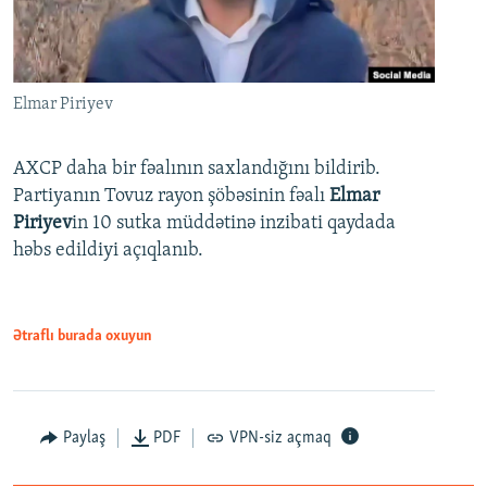
Elmar Piriyev
AXCP daha bir fəalının saxlandığını bildirib.
Partiyanın Tovuz rayon şöbəsinin fəalı
Elmar
Piriyev
in 10 sutka müddətinə inzibati qaydada
həbs edildiyi açıqlanıb.
Ətraflı burada oxuyun
Paylaş
PDF
VPN-siz açmaq