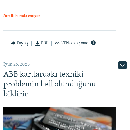
Ətraflı burada oxuyun
Auto
240p
360p
480p
Paylaş
PDF
VPN-siz açmaq
720p
1080p
İyun 25, 2026
ABB kartlardakı texniki
problemin həll olunduğunu
bildirir