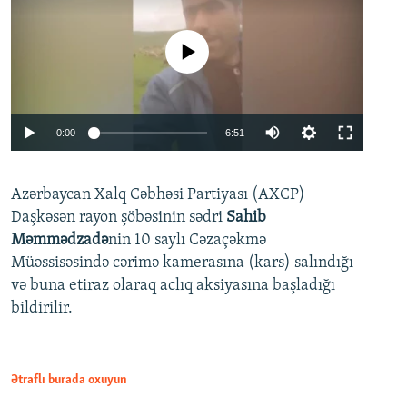
No media source currently available
Auto
0:00
6:51
240p
Azərbaycan Xalq Cəbhəsi Partiyası (AXCP)
360p
Daşkəsən rayon şöbəsinin sədri
Sahib
480p
Auto
240p
360p
480p
Məmmədzadə
nin 10 saylı Cəzaçəkmə
720p
Müəssisəsində cərimə kamerasına (kars) salındığı
720p
1080p
və buna etiraz olaraq aclıq aksiyasına başladığı
1080p
bildirilir.
Ətraflı burada oxuyun