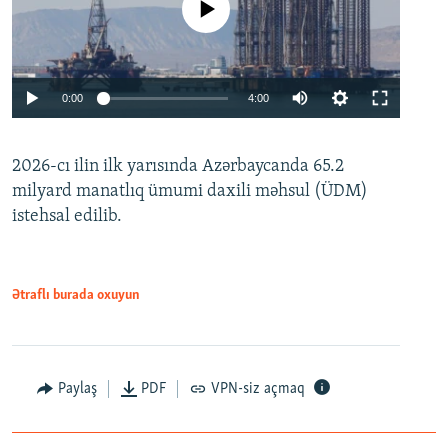
No media source currently available
Auto
0:00
4:00
240p
2026-cı ilin ilk yarısında Azərbaycanda 65.2
360p
milyard manatlıq ümumi daxili məhsul (ÜDM)
480p
Auto
240p
360p
480p
istehsal edilib.
720p
720p
1080p
1080p
Ətraflı burada oxuyun
Paylaş
PDF
VPN-siz açmaq