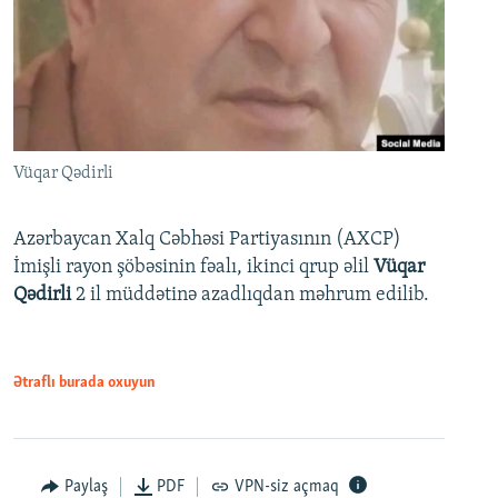
Vüqar Qədirli
Azərbaycan Xalq Cəbhəsi Partiyasının (AXCP)
İmişli rayon şöbəsinin fəalı, ikinci qrup əlil
Vüqar
Qədirli
2 il müddətinə azadlıqdan məhrum edilib.
Ətraflı burada oxuyun
Paylaş
PDF
VPN-siz açmaq