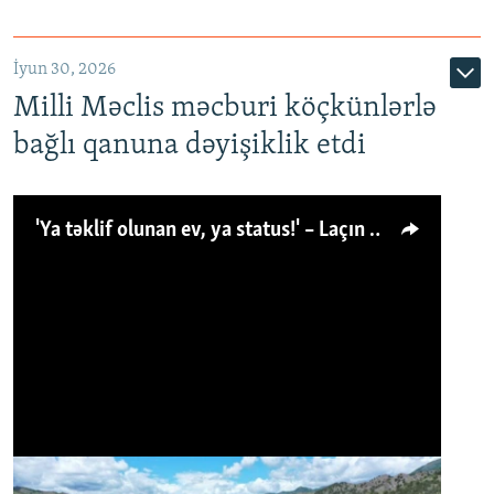
İyun 30, 2026
Milli Məclis məcburi köçkünlərlə
bağlı qanuna dəyişiklik etdi
'Ya təklif olunan ev, ya status!' – Laçın köçkünü: 'Laçından başqa heç hara!'