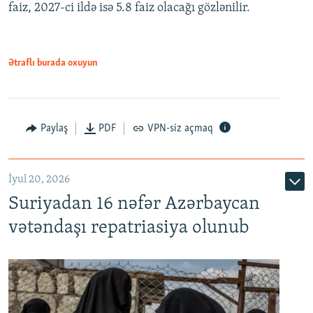
faiz, 2027-ci ildə isə 5.8 faiz olacağı gözlənilir.
480p
720p
1080p
Ətraflı burada oxuyun
Paylaş
PDF
VPN-siz açmaq
İyul 20, 2026
Auto
240p
360p
480p
Suriyadan 16 nəfər Azərbaycan
720p
1080p
vətəndaşı repatriasiya olunub