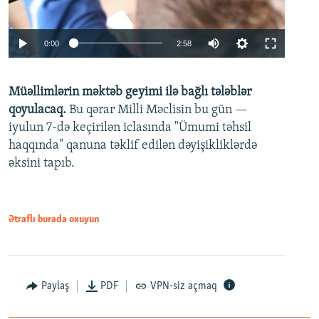
Auto
0:00
2:58
240p
Müəllimlərin məktəb geyimi ilə bağlı tələblər
360p
qoyulacaq.
Bu qərar Milli Məclisin bu gün —
480p
iyulun 7-də keçirilən iclasında "Ümumi təhsil
720p
haqqında" qanuna təklif edilən dəyişikliklərdə
əksini tapıb.
1080p
Ətraflı burada oxuyun
Auto
240p
360p
480p
Paylaş
PDF
VPN-siz açmaq
720p
1080p