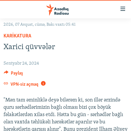
Keçid
linkləri
Əsas
2026, 07 Avqust, cümə, Bakı vaxtı 05:41
məzmuna
GÜNDƏM
KARIKATURA
qayıt
#İZAHLA
Əsas
Xarici qüvvələr
KORRUPSIOMETR
naviqasiyaya
qayıt
#ƏSLINDƏ
Sentyabr 24, 2024
Axtarışa
FƏRQƏ BAX
Paylaş
keç
QANUNI DOĞRU
VPN-siz açmaq
ARAŞDIRMA
"Mən tam əminliklə deyə bilərəm ki, son illər ərzində
MULTIMEDIA
quru sərhədlərimizin bağlı olması bizi çox böyük
fəlakətlərdən xilas etdi. Hətta bu gün - sərhədlər bağlı
RADIO ARXIV
VIDEO
olan vaxtda təhlükəli hərəkətlər aparılır və bu
HAQQIMIZDA
FOTOQALEREYA
OXU ZALI
hərəkətlərin qarşısı alınır". Bunu prezident İlham Əliyev