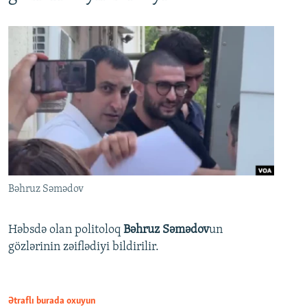
Bəhruz Səmədov
Həbsdə olan politoloq
Bəhruz Səmədov
un
gözlərinin zəiflədiyi bildirilir.
Ətraflı burada oxuyun