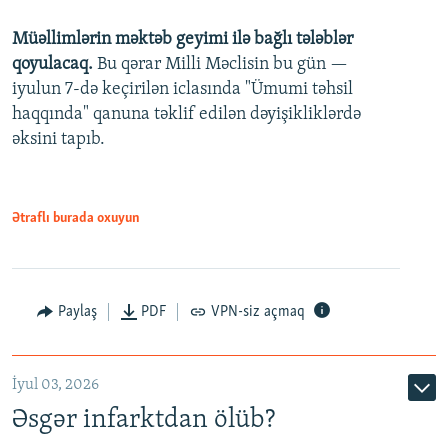
240p
Müəllimlərin məktəb geyimi ilə bağlı tələblər
360p
qoyulacaq.
Bu qərar Milli Məclisin bu gün —
480p
iyulun 7-də keçirilən iclasında "Ümumi təhsil
720p
haqqında" qanuna təklif edilən dəyişikliklərdə
əksini tapıb.
1080p
Ətraflı burada oxuyun
Auto
240p
360p
480p
Paylaş
PDF
VPN-siz açmaq
720p
1080p
İyul 03, 2026
Əsgər infarktdan ölüb?