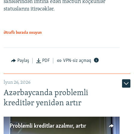
sahələrindən imtina edən məcburi köçkünlər
statuslarını itirəcəklər.
1080p
Ətraflı burada oxuyun
Auto
240p
360p
480p
Paylaş
PDF
VPN-siz açmaq
720p
1080p
İyun 26, 2026
Azərbaycanda problemli
kreditlər yenidən artır
Problemli kreditlər azalmır, artır