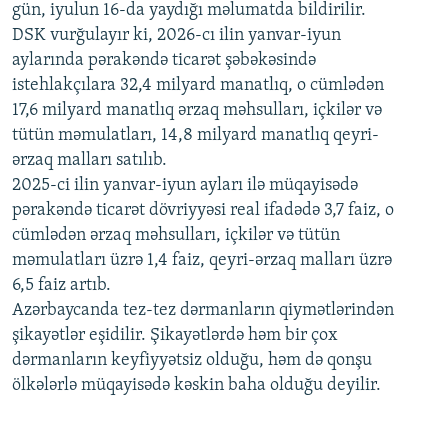
gün, iyulun 16-da yaydığı məlumatda bildirilir.
1080p
DSK vurğulayır ki, 2026-cı ilin yanvar-iyun
aylarında pərakəndə ticarət şəbəkəsində
istehlakçılara 32,4 milyard manatlıq, o cümlədən
17,6 milyard manatlıq ərzaq məhsulları, içkilər və
tütün məmulatları, 14,8 milyard manatlıq qeyri-
ərzaq malları satılıb.
2025-ci ilin yanvar-iyun ayları ilə müqayisədə
pərakəndə ticarət dövriyyəsi real ifadədə 3,7 faiz, o
cümlədən ərzaq məhsulları, içkilər və tütün
məmulatları üzrə 1,4 faiz, qeyri-ərzaq malları üzrə
6,5 faiz artıb.
Azərbaycanda tez-tez dərmanların qiymətlərindən
şikayətlər eşidilir. Şikayətlərdə həm bir çox
dərmanların keyfiyyətsiz olduğu, həm də qonşu
ölkələrlə müqayisədə kəskin baha olduğu deyilir.