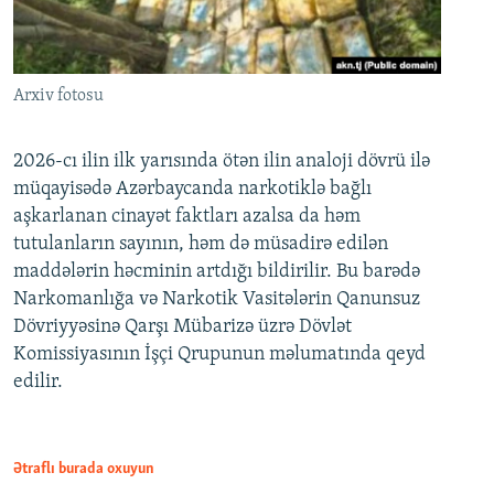
Arxiv fotosu
2026-cı ilin ilk yarısında ötən ilin analoji dövrü ilə
müqayisədə Azərbaycanda narkotiklə bağlı
aşkarlanan cinayət faktları azalsa da həm
tutulanların sayının, həm də müsadirə edilən
maddələrin həcminin artdığı bildirilir. Bu barədə
Narkomanlığa və Narkotik Vasitələrin Qanunsuz
Dövriyyəsinə Qarşı Mübarizə üzrə Dövlət
Komissiyasının İşçi Qrupunun məlumatında qeyd
edilir.
Ətraflı burada oxuyun