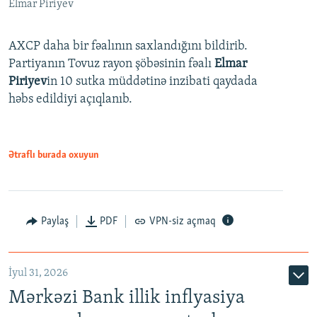
Elmar Piriyev
AXCP daha bir fəalının saxlandığını bildirib.
Partiyanın Tovuz rayon şöbəsinin fəalı
Elmar
Piriyev
in 10 sutka müddətinə inzibati qaydada
həbs edildiyi açıqlanıb.
Ətraflı burada oxuyun
Paylaş
PDF
VPN-siz açmaq
İyul 31, 2026
Mərkəzi Bank illik inflyasiya