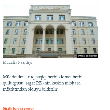
Müdafiə Nazirliyi
Müddətdən artıq həqiqi hərbi xidmət hərbi
qulluqçusu, əsgər
P.E.
-nin kəskin miokard
infarktından öldüyü bildirilir
Ətraflı burada oxuyun