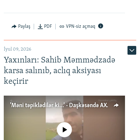
Paylaş
PDF
VPN-siz açmaq
İyul 09, 2026
Yaxınları: Sahib Məmmədzadə
karsa salınıb, aclıq aksiyası
keçirir
'Məni təpiklədilər ki...' - Daşkəsəndə AXCP fəalının yaxınları onun həbsinə etiraz edirlər
No media source currently available