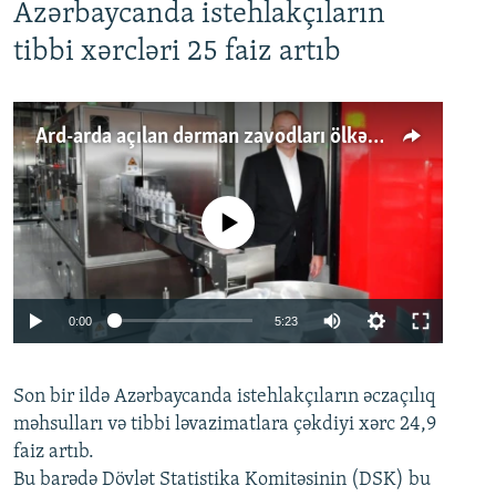
Azərbaycanda istehlakçıların
tibbi xərcləri 25 faiz artıb
Ard-arda açılan dərman zavodları ölkənin tələbatını ödəyirmi?
No media source currently available
Auto
0:00
5:23
240p
Son bir ildə Azərbaycanda istehlakçıların
360p
əczaçılıq
məhsulları və tibbi ləvazimatlara çəkdiyi xərc 24,9
480p
Auto
240p
360p
480p
faiz artıb.
720p
Bu barədə Dövlət Statistika Komitəsinin (DSK) bu
720p
1080p