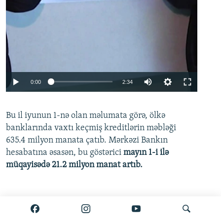
Auto
0:00
2:34
240p
Bu il iyunun 1-nə olan məlumata görə, ölkə
360p
banklarında vaxtı keçmiş kreditlərin məbləği
480p
635.4 milyon manata çatıb. Mərkəzi Bankın
720p
hesabatına əsasən, bu göstərici
mayın 1-i ilə
müqayisədə 21.2 milyon manat artıb.
1080p
Ətraflı burada oxuyun