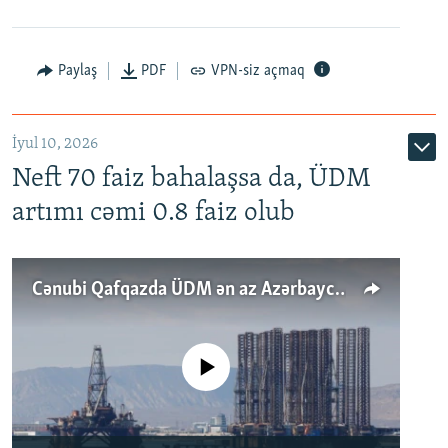
Paylaş
PDF
VPN-siz açmaq
İyul 10, 2026
Neft 70 faiz bahalaşsa da, ÜDM
artımı cəmi 0.8 faiz olub
Cənubi Qafqazda ÜDM ən az Azərbaycanda artır: Qonşuları niyə Bakını qabaqlaya bilir?
No media source currently available