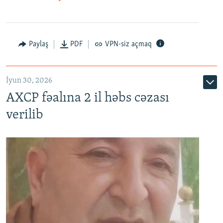
Paylaş
PDF
VPN-siz açmaq
İyun 30, 2026
AXCP fəalına 2 il həbs cəzası
verilib