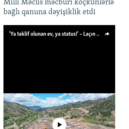
Milli Məclis məcburi köçkünlərlə
bağlı qanuna dəyişiklik etdi
'Ya təklif olunan ev, ya status!' – Laçın köçkünü: 'Laçından başqa heç hara!'
No media source currently available