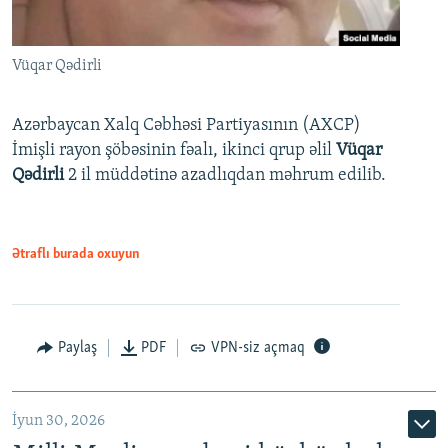
Vüqar Qədirli
Azərbaycan Xalq Cəbhəsi Partiyasının (AXCP)
İmişli rayon şöbəsinin fəalı, ikinci qrup əlil
Vüqar
Qədirli
2 il müddətinə azadlıqdan məhrum edilib.
Ətraflı burada oxuyun
Paylaş
PDF
VPN-siz açmaq
İyun 30, 2026