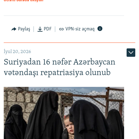
Ətraflı burada oxuyun
Paylaş
PDF
VPN-siz açmaq
İyul 20, 2026
Auto
240p
360p
480p
Suriyadan 16 nəfər Azərbaycan
720p
1080p
vətəndaşı repatriasiya olunub