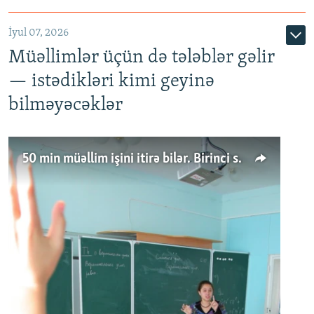
İyul 07, 2026
Müəllimlər üçün də tələblər gəlir
— istədikləri kimi geyinə
bilməyəcəklər
50 min müəllim işini itirə bilər. Birinci sinfə gedənlər azalır