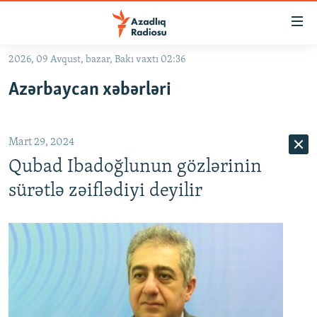
Keçid
linkləri
Əsas
2026, 09 Avqust, bazar, Bakı vaxtı 02:36
məzmuna
GÜNDƏM
Azərbaycan xəbərləri
qayıt
#İZAHLA
Əsas
KORRUPSIOMETR
naviqasiyaya
Mart 29, 2024
qayıt
#ƏSLINDƏ
Axtarışa
Qubad Ibadoğlunun gözlərinin
FƏRQƏ BAX
keç
sürətlə zəiflədiyi deyilir
QANUNI DOĞRU
ARAŞDIRMA
MULTIMEDIA
RADIO ARXIV
VIDEO
HAQQIMIZDA
FOTOQALEREYA
OXU ZALI