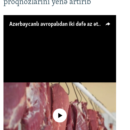
proqnozlarını yenə artırıb
Azərbaycanlı avropalıdan iki dəfə az ət yeyir, amma... 'Qiymət artımı qaçılmazdır'
No media source currently available