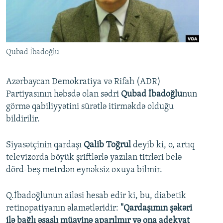
İNFOQRAFIKA
AZƏRBAYCAN ƏDƏBIYYATI KITABXANASI
MISSIYAMIZ
BIZI IZLƏ
KARIKATURA
İSLAM VƏ DEMOKRATIYA
PEŞƏ ETIKASI VƏ JURNALISTIKA STANDARTLARIMIZ
İZ - MƏDƏNIYYƏT PROQRAMI
MATERIALLARIMIZDAN ISTIFADƏ
Qubad İbadoğlu
AZADLIQRADIOSU MOBIL TELEFONUNUZDA
RFE/RL-in bütün saytları
BIZIMLƏ ƏLAQƏ
Azərbaycan Demokratiya və Rifah (ADR)
Partiyasının həbsdə olan sədri
Qubad İbadoğlu
nun
XƏBƏR BÜLLETENLƏRIMIZ
görmə qabiliyyətini sürətlə itirməkdə olduğu
bildirilir.
Siyasətçinin qardaşı
Qalib Toğrul
deyib ki, o, artıq
televizorda böyük şriftlərlə yazılan titrləri belə
dörd-beş metrdən eynəksiz oxuya bilmir.
Q.İbadoğlunun ailəsi hesab edir ki, bu, diabetik
retinopatiyanın əlamətləridir:
"Qardaşımın şəkəri
ilə bağlı əsaslı müayinə aparılmır və ona adekvat