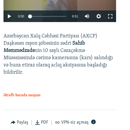
Auto
0:00
6:51
240p
Azərbaycan Xalq Cəbhəsi Partiyası (AXCP)
360p
Daşkəsən rayon şöbəsinin sədri
Sahib
480p
Auto
240p
360p
480p
Məmmədzadə
nin 10 saylı Cəzaçəkmə
720p
Müəssisəsində cərimə kamerasına (kars) salındığı
720p
1080p
və buna etiraz olaraq aclıq aksiyasına başladığı
1080p
bildirilir.
Ətraflı burada oxuyun
Paylaş
PDF
VPN-siz açmaq