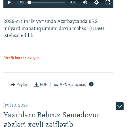
Auto
0:00
4:00
240p
2026-cı ilin ilk yarısında Azərbaycanda 65.2
360p
milyard manatlıq ümumi daxili məhsul (ÜDM)
480p
Auto
240p
360p
480p
istehsal edilib.
720p
720p
1080p
1080p
Ətraflı burada oxuyun
Paylaş
PDF
VPN-siz açmaq
İyul 10, 2026
Yaxınları: Bəhruz Səmədovun
gözləri xeyli zəifləyib