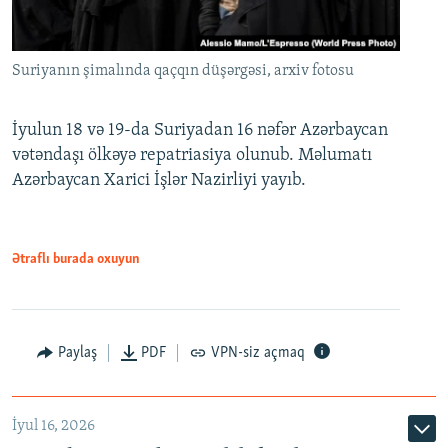
Suriyanın şimalında qaçqın düşərgəsi, arxiv fotosu
İyulun 18 və 19-da Suriyadan 16 nəfər Azərbaycan
vətəndaşı ölkəyə repatriasiya olunub. Məlumatı
Azərbaycan Xarici İşlər Nazirliyi yayıb.
Ətraflı burada oxuyun
Paylaş
PDF
VPN-siz açmaq
İyul 16, 2026