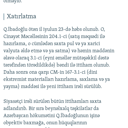
olmayıb.
Xatırlatma
Q.İbadoğlu ötən il iyulun 23-də həbs olunub. O,
Cinayət Məcəlləsinin 204.1-ci (satış məqsədi ilə
hazırlama, o cümlədən saxta pul və ya xarici
valyuta əldə etmə və ya satma) və həmin maddənin
əlavə olaraq 3.1-ci (eyni əməllər mütəşəkkil dəstə
tərəfindən törədildikdə) bəndi ilə ittiham olunub.
Daha sonra ona qarşı CM-in 167-3.1-ci (dini
ekstremist materialları hazırlama, saxlama və ya
yayma) maddəsi ilə yeni ittiham irəli sürülüb.
Siyasətçi irəli sürülən bütün ittihamları saxta
adlandırıb. Bir sıra beynəlxalq təşkilatlar da
Azərbaycan hökumətini Q.İbadoğlunun işinə
obyektiv baxmağa, onun hüquqlarının