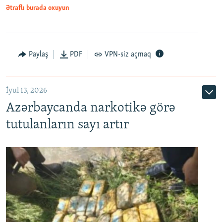
Ətraflı burada oxuyun
Paylaş
PDF
VPN-siz açmaq
İyul 13, 2026
Azərbaycanda narkotikə görə
tutulanların sayı artır