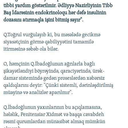
tibbi yardım göstərilmir. Ədliyyə Nazirliyinin Tibb
Baş İdarəsinin endokrinoloqu hər dəfə insulinin
dozasını atırmaqla işini bitmiş sayır".
Q.Toğrul vurğulayıb ki, bu məsələdə gecikmə
siyasətçinin görmə qabiliyyətini tamamilə
itirməsinə səbəb ola bilər.
O, həmçinin Q.İbadoğlunun ağrılarla bağlı
şikayətləndiyi böyrəyində, qaraciyərində, ürək-
damar sistemində gedən proseslərdən xəbərsiz
qaldıqlarını deyir: "Çünki sistemli, dərinləşdirilmiş
müayinə və analizlər aparılmır".
Q.İbadoğlunun yaxınlarının bu açıqlamasına,
hələlik, Penitensiar Xidmət və başqa cavabdeh
rəsmi qurumlardan münasibət almaq mümkün