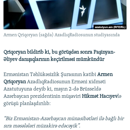
İNFOQRAFIKA
AZƏRBAYCAN ƏDƏBIYYATI KITABXANASI
MISSIYAMIZ
BIZI IZLƏ
KARIKATURA
İSLAM VƏ DEMOKRATIYA
PEŞƏ ETIKASI VƏ JURNALISTIKA STANDARTLARIMIZ
İZ - MƏDƏNIYYƏT PROQRAMI
MATERIALLARIMIZDAN ISTIFADƏ
Armen Qriqoryan (sağda) AzadlıqRadiosunun studiyasında
AZADLIQRADIOSU MOBIL TELEFONUNUZDA
RFE/RL-in bütün saytları
BIZIMLƏ ƏLAQƏ
Qriqoryan bildirib ki, bu görüşdən sonra Paşinyan-
XƏBƏR BÜLLETENLƏRIMIZ
Əliyev danışıqlarının keçirilməsi mümkündür
Ermənistan Təhlükəsizlik Şurasının katibi
Armen
Qriqoryan
AzadlıqRadiosunun Erməni xidməti
Azatutuyuna deyib ki, mayın 2-də Brüsseldə
Azərbaycan prezidentinin müşaviri
Hikmət Hacıyev
lə
görüşü planlaşdırılıb:
“Biz Ermənistan-Azərbaycan münasibətləri ilə bağlı bir
sıra məsələləri müzakirə edəcəyik”.