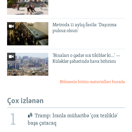
Metroda 11 aylıq fasilə: 'Daşınma
pulsuz olsun'
'Binaları o qədər sıx tikiblər ki...' —
Küləklər şəhərində hava böhranı
Bölmənin bütün materialları burada
Çox izlənən
1
Tramp: İranla müharibə 'çox tezliklə'
başa çatacaq