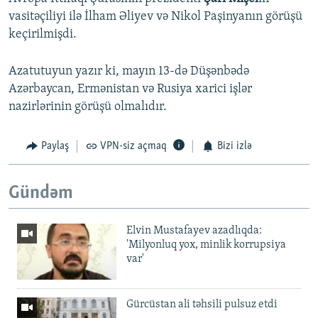
vasitəçiliyi ilə İlham Əliyev və Nikol Paşinyanın görüşü
keçirilmişdi.
Azatutuyun yazır ki, mayın 13-də Düşənbədə
Azərbaycan, Ermənistan və Rusiya xarici işlər
nazirlərinin görüşü olmalıdır.
Paylaş
VPN-siz açmaq
Bizi izlə
Gündəm
Elvin Mustafayev azadlıqda:
'Milyonluq yox, minlik korrupsiya
var'
Gürcüstan ali təhsili pulsuz etdi