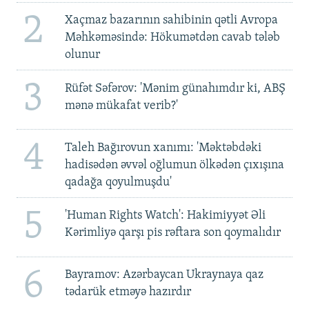
2
Xaçmaz bazarının sahibinin qətli Avropa
Məhkəməsində: Hökumətdən cavab tələb
olunur
3
Rüfət Səfərov: 'Mənim günahımdır ki, ABŞ
mənə mükafat verib?'
4
Taleh Bağırovun xanımı: 'Məktəbdəki
hadisədən əvvəl oğlumun ölkədən çıxışına
qadağa qoyulmuşdu'
5
'Human Rights Watch': Hakimiyyət Əli
Kərimliyə qarşı pis rəftara son qoymalıdır
6
Bayramov: Azərbaycan Ukraynaya qaz
tədarük etməyə hazırdır