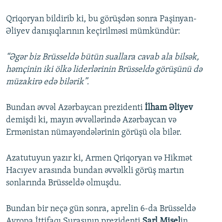
Qriqoryan bildirib ki, bu görüşdən sonra Paşinyan-
Əliyev danışıqlarının keçirilməsi mümkündür:
“Əgər biz Brüsseldə bütün suallara cavab ala bilsək,
həmçinin iki ölkə liderlərinin Brüsseldə görüşünü də
müzakirə edə bilərik”.
Bundan əvvəl Azərbaycan prezidenti
İlham Əliyev
demişdi ki, mayın əvvəllərində Azərbaycan və
Ermənistan nümayəndələrinin görüşü ola bilər.
Azatutuyun yazır ki, Armen Qriqoryan və Hikmət
Hacıyev arasında bundan əvvəlkli görüş martın
sonlarında Brüsseldə olmuşdu.
Bundan bir neçə gün sonra, aprelin 6-da Brüsseldə
Avropa İttifaqı Şurasının prezidenti
Şarl Mişel
in