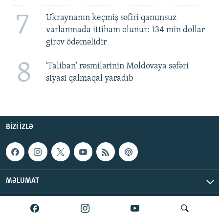
7
Ukraynanın keçmiş səfiri qanunsuz
varlanmada ittiham olunur: 134 min dollar
girov ödəməlidir
8
'Taliban' rəsmilərinin Moldovaya səfəri
siyasi qalmaqal yaradıb
BIZI IZLƏ
MƏLUMAT
AzadlıqRadiosu © 2026 Inc. | Bütün hüquqlar qorunur