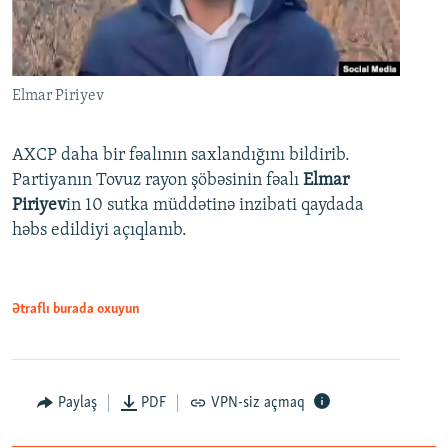
Elmar Piriyev
AXCP daha bir fəalının saxlandığını bildirib.
Partiyanın Tovuz rayon şöbəsinin fəalı
Elmar
Piriyev
in 10 sutka müddətinə inzibati qaydada
həbs edildiyi açıqlanıb.
Ətraflı burada oxuyun
Paylaş
PDF
VPN-siz açmaq