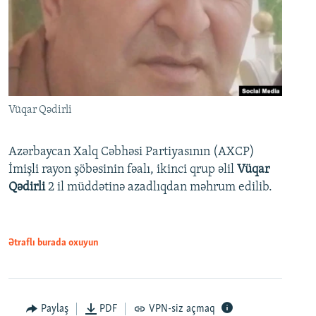
Vüqar Qədirli
Azərbaycan Xalq Cəbhəsi Partiyasının (AXCP)
İmişli rayon şöbəsinin fəalı, ikinci qrup əlil
Vüqar
Qədirli
2 il müddətinə azadlıqdan məhrum edilib.
Ətraflı burada oxuyun
Paylaş
PDF
VPN-siz açmaq