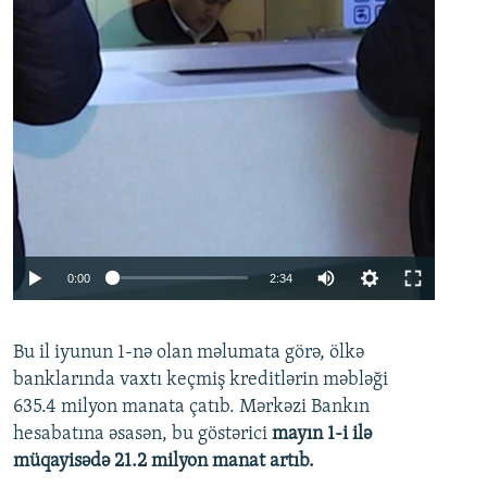
Auto
0:00
2:34
240p
Bu il iyunun 1-nə olan məlumata görə, ölkə
360p
banklarında vaxtı keçmiş kreditlərin məbləği
480p
635.4 milyon manata çatıb. Mərkəzi Bankın
720p
hesabatına əsasən, bu göstərici
mayın 1-i ilə
müqayisədə 21.2 milyon manat artıb.
1080p