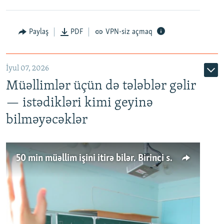
Paylaş
PDF
VPN-siz açmaq
İyul 07, 2026
Müəllimlər üçün də tələblər gəlir
— istədikləri kimi geyinə
bilməyəcəklər
50 min müəllim işini itirə bilər. Birinci sinfə gedənlər azalır