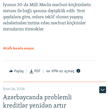
İyunun 30-da Milli Məclis məcburi köçkünlərin
360p
statusu ilə bağlı qanuna dəyişiklik edib. Yeni
480p
qaydalara görə, onlara təklif olunan yaşayış
720p
sahələrindən imtina edən məcburi köçkünlər
statuslarını itirəcəklər.
1080p
Ətraflı burada oxuyun
Auto
240p
360p
480p
Paylaş
PDF
VPN-siz açmaq
720p
1080p
İyun 26, 2026
Azərbaycanda problemli
kreditlər yenidən artır