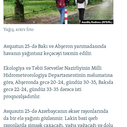
İNFOQRAFIKA
AZƏRBAYCAN ƏDƏBIYYATI KITABXANASI
MISSIYAMIZ
BIZI IZLƏ
KARIKATURA
İSLAM VƏ DEMOKRATIYA
PEŞƏ ETIKASI VƏ JURNALISTIKA STANDARTLARIMIZ
İZ - MƏDƏNIYYƏT PROQRAMI
MATERIALLARIMIZDAN ISTIFADƏ
Yağış, arxiv foto
AZADLIQRADIOSU MOBIL TELEFONUNUZDA
RFE/RL-in bütün saytları
BIZIMLƏ ƏLAQƏ
Avqustun 25-də Bakı və Abşeron yarımadasında
havanın yağıntısız keçəcəyi təxmin edilir.
XƏBƏR BÜLLETENLƏRIMIZ
Ekologiya və Təbii Sərvətlər Nazirliyinin Milli
Hidrometeorologiya Departamentinin məlumatına
görə, Abşeronda gecə 20-24, gündüz 30-35, Bakıda
gecə 22-24, gündüz 33-35 dərəcə isti
proqnozlşadırılır.
Avqusutn 25-də Azərbaycanın əksər rayonlarında
da bir elə yağıntı gözlənmir. Lakin bəzi qərb
rayonlarda şimşək çaxacağı, yağış yağacağı və dolu