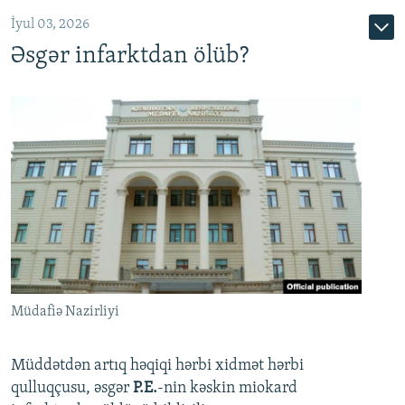
İyul 03, 2026
Əsgər infarktdan ölüb?
Müdafiə Nazirliyi
Müddətdən artıq həqiqi hərbi xidmət hərbi
qulluqçusu, əsgər
P.E.
-nin kəskin miokard