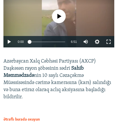
No media source currently available
Auto
0:00
6:51
240p
Azərbaycan Xalq Cəbhəsi Partiyası (AXCP)
360p
Daşkəsən rayon şöbəsinin sədri
Sahib
480p
Auto
240p
360p
480p
Məmmədzadə
nin 10 saylı Cəzaçəkmə
720p
Müəssisəsində cərimə kamerasına (kars) salındığı
720p
1080p
və buna etiraz olaraq aclıq aksiyasına başladığı
1080p
bildirilir.
Ətraflı burada oxuyun