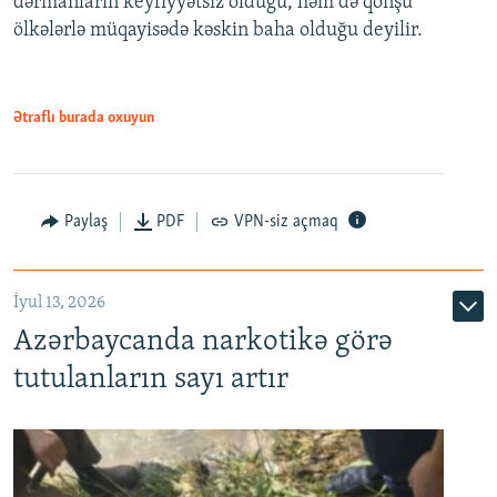
dərmanların keyfiyyətsiz olduğu, həm də qonşu
ölkələrlə müqayisədə kəskin baha olduğu deyilir.
Ətraflı burada oxuyun
Paylaş
PDF
VPN-siz açmaq
İyul 13, 2026
Azərbaycanda narkotikə görə
tutulanların sayı artır