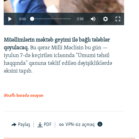
Auto
0:00
2:58
240p
Müəllimlərin məktəb geyimi ilə bağlı tələblər
360p
qoyulacaq.
Bu qərar Milli Məclisin bu gün —
480p
iyulun 7-də keçirilən iclasında "Ümumi təhsil
720p
haqqında" qanuna təklif edilən dəyişikliklərdə
əksini tapıb.
1080p
Ətraflı burada oxuyun
Auto
240p
360p
480p
Paylaş
PDF
VPN-siz açmaq
720p
1080p