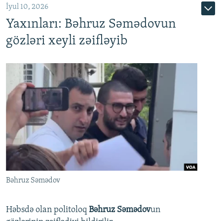
İyul 10, 2026
Yaxınları: Bəhruz Səmədovun
gözləri xeyli zəifləyib
Bəhruz Səmədov
Həbsdə olan politoloq
Bəhruz Səmədov
un