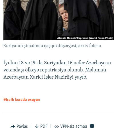
Suriyanın şimalında qaçqın düşərgəsi, arxiv fotosu
İyulun 18 və 19-da Suriyadan 16 nəfər Azərbaycan
vətəndaşı ölkəyə repatriasiya olunub. Məlumatı
Azərbaycan Xarici İşlər Nazirliyi yayıb.
Ətraflı burada oxuyun
Paylaş
PDF
VPN-siz açmaq