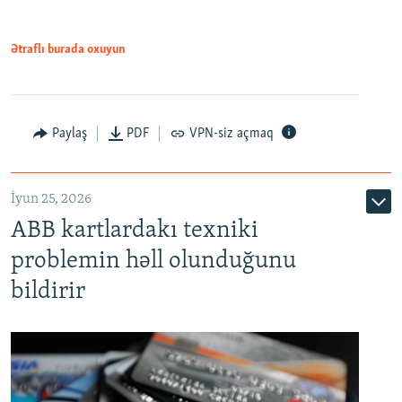
Ətraflı burada oxuyun
Auto
240p
360p
480p
Paylaş
PDF
VPN-siz açmaq
720p
1080p
İyun 25, 2026
ABB kartlardakı texniki
problemin həll olunduğunu
bildirir