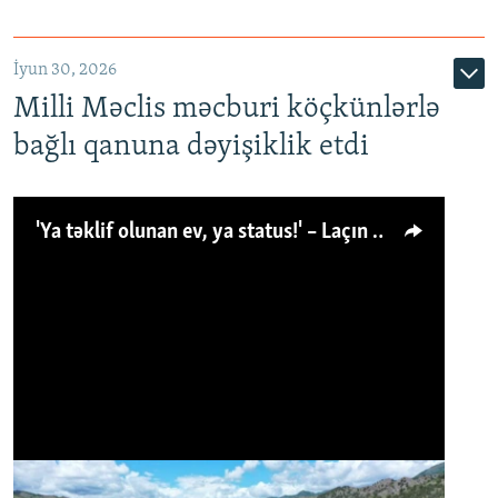
İyun 30, 2026
Milli Məclis məcburi köçkünlərlə
bağlı qanuna dəyişiklik etdi
'Ya təklif olunan ev, ya status!' – Laçın köçkünü: 'Laçından başqa heç hara!'