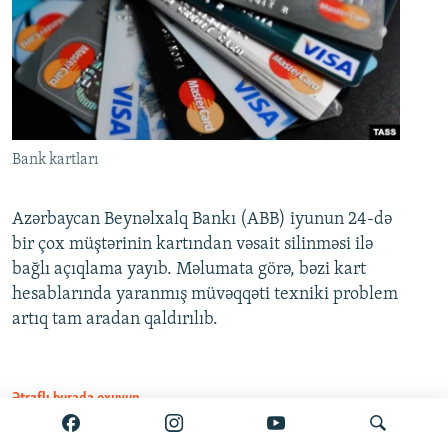
Bank kartları
Azərbaycan Beynəlxalq Bankı (ABB) iyunun 24-də
bir çox müştərinin kartından vəsait silinməsi ilə
bağlı açıqlama yayıb. Məlumata görə, bəzi kart
hesablarında yaranmış müvəqqəti texniki problem
artıq tam aradan qaldırılıb.
Ətraflı burada oxuyun