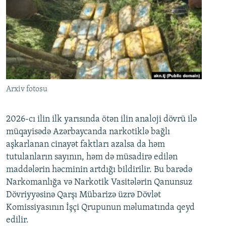
Arxiv fotosu
2026-cı ilin ilk yarısında ötən ilin analoji dövrü ilə
müqayisədə Azərbaycanda narkotiklə bağlı
aşkarlanan cinayət faktları azalsa da həm
tutulanların sayının, həm də müsadirə edilən
maddələrin həcminin artdığı bildirilir. Bu barədə
Narkomanlığa və Narkotik Vasitələrin Qanunsuz
Dövriyyəsinə Qarşı Mübarizə üzrə Dövlət
Komissiyasının İşçi Qrupunun məlumatında qeyd
edilir.