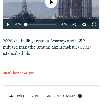
No media source currently available
Auto
0:00
4:00
240p
2026-cı ilin ilk yarısında Azərbaycanda 65.2
360p
milyard manatlıq ümumi daxili məhsul (ÜDM)
480p
Auto
240p
360p
480p
istehsal edilib.
720p
720p
1080p
1080p
Ətraflı burada oxuyun
Paylaş
PDF
VPN-siz açmaq