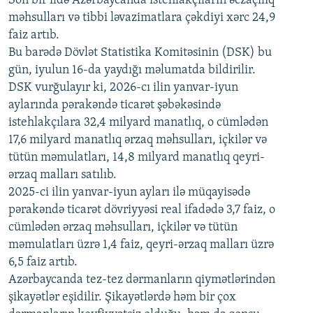
Son bir ildə Azərbaycanda istehlakçıların
əczaçılıq
məhsulları və tibbi ləvazimatlara çəkdiyi xərc 24,9
480p
Auto
240p
360p
480p
faiz artıb.
720p
Bu barədə Dövlət Statistika Komitəsinin (DSK) bu
720p
1080p
gün, iyulun 16-da yaydığı məlumatda bildirilir.
1080p
DSK vurğulayır ki, 2026-cı ilin yanvar-iyun
aylarında pərakəndə ticarət şəbəkəsində
istehlakçılara 32,4 milyard manatlıq, o cümlədən
17,6 milyard manatlıq ərzaq məhsulları, içkilər və
tütün məmulatları, 14,8 milyard manatlıq qeyri-
ərzaq malları satılıb.
2025-ci ilin yanvar-iyun ayları ilə müqayisədə
pərakəndə ticarət dövriyyəsi real ifadədə 3,7 faiz, o
cümlədən ərzaq məhsulları, içkilər və tütün
məmulatları üzrə 1,4 faiz, qeyri-ərzaq malları üzrə
6,5 faiz artıb.
Azərbaycanda tez-tez dərmanların qiymətlərindən
şikayətlər eşidilir. Şikayətlərdə həm bir çox