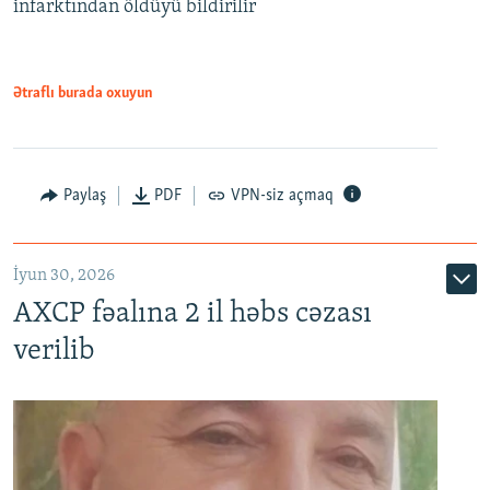
infarktından öldüyü bildirilir
Ətraflı burada oxuyun
Paylaş
PDF
VPN-siz açmaq
İyun 30, 2026
AXCP fəalına 2 il həbs cəzası
verilib