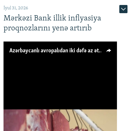
İyul 31, 2026
Mərkəzi Bank illik inflyasiya
proqnozlarını yenə artırıb
Azərbaycanlı avropalıdan iki dəfə az ət yeyir, amma... 'Qiymət artımı qaçılmazdır'