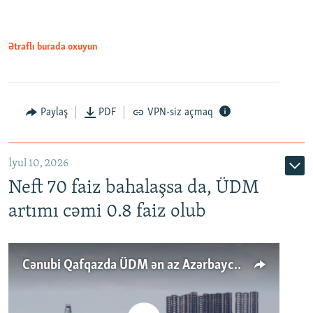
Ətraflı burada oxuyun
Paylaş
PDF
VPN-siz açmaq
İyul 10, 2026
Neft 70 faiz bahalaşsa da, ÜDM
artımı cəmi 0.8 faiz olub
Cənubi Qafqazda ÜDM ən az Azərbaycanda artır: Qonşuları niyə Bakını qabaqlaya bilir?