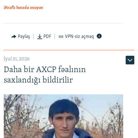
Ətraflı burada oxuyun
Paylaş
PDF
VPN-siz açmaq
İyul 31, 2026
Daha bir AXCP fəalının
saxlandığı bildirilir