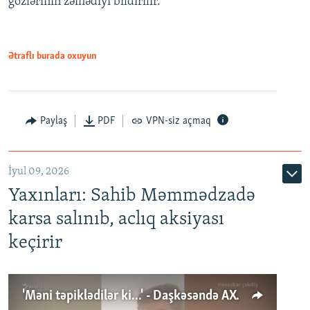
gözlərinin zəiflədiyi bildirilir.
Ətraflı burada oxuyun
Paylaş
PDF
VPN-siz açmaq
İyul 09, 2026
Yaxınları: Sahib Məmmədzadə
karsa salınıb, aclıq aksiyası
keçirir
'Məni təpiklədilər ki...' - Daşkəsəndə AXCP fəalının yaxınları onun həbsinə etiraz edirlər