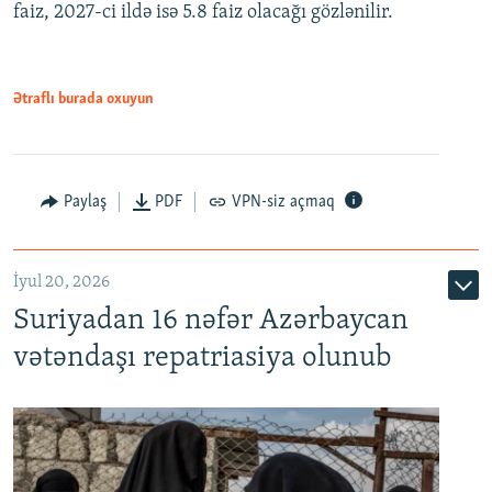
faiz, 2027-ci ildə isə 5.8 faiz olacağı gözlənilir.
480p
720p
1080p
Ətraflı burada oxuyun
Paylaş
PDF
VPN-siz açmaq
İyul 20, 2026
Auto
240p
360p
480p
Suriyadan 16 nəfər Azərbaycan
720p
1080p
vətəndaşı repatriasiya olunub