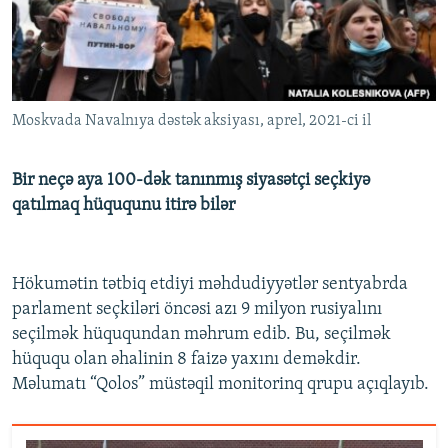
İNFOQRAFIKA
AZƏRBAYCAN ƏDƏBIYYATI KITABXANASI
MISSIYAMIZ
BIZI IZLƏ
KARIKATURA
İSLAM VƏ DEMOKRATIYA
PEŞƏ ETIKASI VƏ JURNALISTIKA STANDARTLARIMIZ
İZ - MƏDƏNIYYƏT PROQRAMI
MATERIALLARIMIZDAN ISTIFADƏ
Moskvada Navalnıya dəstək aksiyası, aprel, 2021-ci il
AZADLIQRADIOSU MOBIL TELEFONUNUZDA
RFE/RL-in bütün saytları
BIZIMLƏ ƏLAQƏ
Bir neçə aya 100-dək tanınmış siyasətçi seçkiyə
XƏBƏR BÜLLETENLƏRIMIZ
qatılmaq hüququnu itirə bilər
Hökumətin tətbiq etdiyi məhdudiyyətlər sentyabrda
parlament seçkiləri öncəsi azı 9 milyon rusiyalını
seçilmək hüququndan məhrum edib. Bu, seçilmək
hüququ olan əhalinin 8 faizə yaxını deməkdir.
Məlumatı “Qolos” müstəqil monitorinq qrupu açıqlayıb.