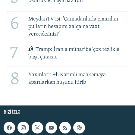
tədarük etməyə hazırdır
6
MeydanTV işi: 'Çamadanlarla çıxarılan
pulların hesabını xalqa nə vaxt
verəcəksiniz?'
7
Tramp: İranla müharibə 'çox tezliklə'
başa çatacaq
8
Yaxınları: Əli Kərimli məhkəməyə
aparılarkən huşunu itirib
BIZI IZLƏ