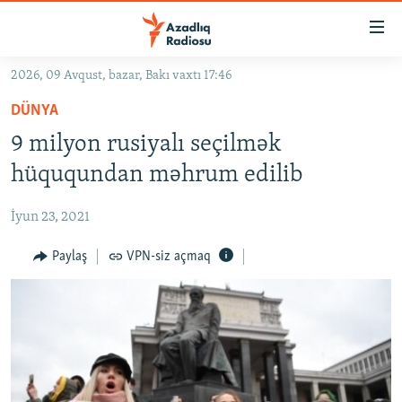
Keçid
linkləri
Əsas
2026, 09 Avqust, bazar, Bakı vaxtı 17:46
məzmuna
GÜNDƏM
DÜNYA
qayıt
#İZAHLA
Əsas
9 milyon rusiyalı seçilmək
KORRUPSIOMETR
naviqasiyaya
hüququndan məhrum edilib
qayıt
#ƏSLINDƏ
Axtarışa
İyun 23, 2021
FƏRQƏ BAX
keç
QANUNI DOĞRU
Paylaş
VPN-siz açmaq
ARAŞDIRMA
MULTIMEDIA
RADIO ARXIV
VIDEO
HAQQIMIZDA
FOTOQALEREYA
OXU ZALI