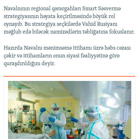
Navalnının regional qərargahları Smart Səsvermə
strategiyasının həyata keçirilməsində böyük rol
oynayıb. Bu strategiya seçkilərdə Vahid Rusiyanı
məğlub edə biləcək namizədlərin təbliğatına fokuslanır.
Hazırda Navalnı mənimsəmə ittihamı üzrə həbs cəzası
çəkir və ittihamların onun siyasi fəaliyyətinə görə
quraşdırıldığını deyir.