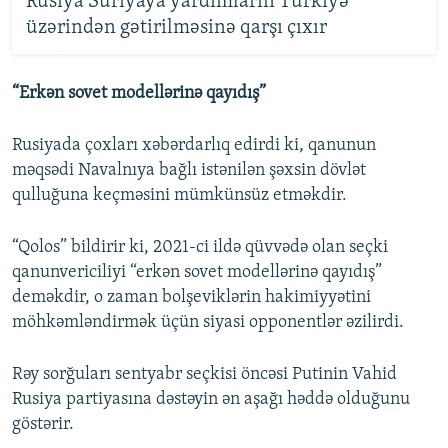
Rusiya Suriyaya yardımların Türkiyə
üzərindən gətirilməsinə qarşı çıxır
“Erkən sovet modellərinə qayıdış”
Rusiyada çoxları xəbərdarlıq edirdi ki, qanunun
məqsədi Navalnıya bağlı istənilən şəxsin dövlət
qulluğuna keçməsini mümkünsüz etməkdir.
“Qolos” bildirir ki, 2021-ci ildə qüvvədə olan seçki
qanunvericiliyi “erkən sovet modellərinə qayıdış”
deməkdir, o zaman bolşeviklərin hakimiyyətini
möhkəmləndirmək üçün siyasi opponentlər əzilirdi.
Rəy sorğuları sentyabr seçkisi öncəsi Putinin Vahid
Rusiya partiyasına dəstəyin ən aşağı həddə olduğunu
göstərir.