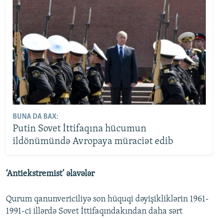
BUNA DA BAX:
Putin Sovet İttifaqına hücumun
ildönümündə Avropaya müraciət edib
‘Antiekstremist’ əlavələr
Qurum qanunvericiliyə son hüquqi dəyişikliklərin 1961-
1991-ci illərdə Sovet İttifaqındakından daha sərt