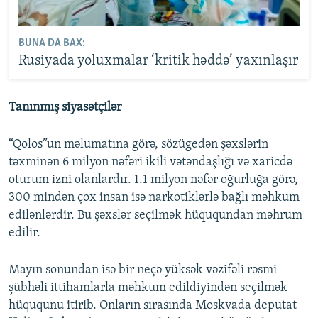
BUNA DA BAX:
Rusiyada yoluxmalar ‘kritik həddə’ yaxınlaşır
Tanınmış siyasətçilər
“Qolos”un məlumatına görə, sözügedən şəxslərin
təxminən 6 milyon nəfəri ikili vətəndaşlığı və xaricdə
oturum izni olanlardır. 1.1 milyon nəfər oğurluğa görə,
300 mindən çox insan isə narkotiklərlə bağlı məhkum
edilənlərdir. Bu şəxslər seçilmək hüququndan məhrum
edilir.
Mayın sonundan isə bir neçə yüksək vəzifəli rəsmi
şübhəli ittihamlarla məhkum edildiyindən seçilmək
hüququnu itirib. Onların sırasında Moskvada deputat