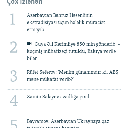
Çox izlənən
1
Azərbaycan Bəhruz Həsənlinin
ekstradisiyası üçün hələlik müraciət
etməyib
2
'Guya Əli Kərimliyə 850 min göndərib' –
keçmiş mühafizəçi tutuldu, Bakıya verilə
bilər
3
Rüfət Səfərov: 'Mənim günahımdır ki, ABŞ
mənə mükafat verib?'
4
Zamin Salayev azadlığa çıxıb
5
Bayramov: Azərbaycan Ukraynaya qaz