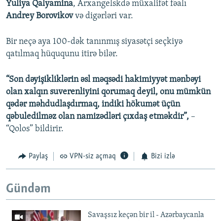
Yuliya Qalyamina
, Arxangelskdə müxalifət fəalı
Andrey Borovikov
və digərləri var.
Bir neçə aya 100-dək tanınmış siyasətçi seçkiyə
qatılmaq hüququnu itirə bilər.
“Son dəyişikliklərin əsl məqsədi hakimiyyət mənbəyi
olan xalqın suverenliyini qorumaq deyil, onu mümkün
qədər məhdudlaşdırmaq, indiki hökumət üçün
qəbuledilməz olan namizədləri çıxdaş etməkdir”,
–
“Qolos” bildirir.
Paylaş
VPN-siz açmaq
Bizi izlə
Gündəm
Savaşsız keçən bir il - Azərbaycanla