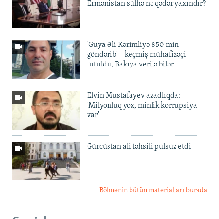
Ermənistan sülhə nə qədər yaxındır?
'Guya Əli Kərimliyə 850 min
göndərib' – keçmiş mühafizəçi
tutuldu, Bakıya verilə bilər
Elvin Mustafayev azadlıqda:
'Milyonluq yox, minlik korrupsiya
var'
Gürcüstan ali təhsili pulsuz etdi
Bölmənin bütün materialları burada