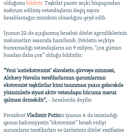
olduğunu
bildirir
. Təşkilat passiv seçki hüququndan
məhrum edilmiş vətəndaşların dəqiq sayını
hesablamağın mümkün olmadığını qeyd edib.
İyunun 22-də açıqlanmış hesabat dövlət agentliklərinin
məlumatları əsasında hazırlanıb. Dövlətin seçkiyə
buraxmadığı vətəndaşların azı 9 milyon, “çox güman
bundan daha çox” olduğu bildirilir.
“Yeni ‘antiekstremist’ əlavələrin qüvvəyə minməsi,
Aleksey Navalnı tərəfdarlarının qurumlarının
ekstremist təşkilatlar kimi tanınması yaxın gələcəkdə
yüzminlərlə siyasi aktiv vətəndaşın hücuma məruz
qalması deməkdir”,
– hesabatda deyilir.
Prezident
Vladimir Putin
in iyunun 4-də imzaladığı
qanun hakimiyyətin “ekstremist” hesab etdiyi
qurumların tərəfdarları və üzvlərinin dövlət vəzifəsinə