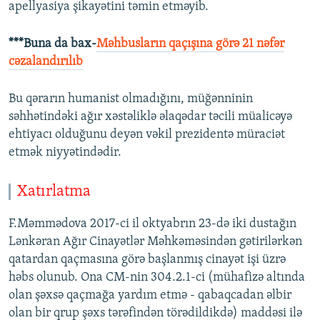
apellyasiya şikayətini təmin etməyib.
***Buna da bax-
Məhbusların qaçışına görə 21 nəfər
cəzalandırılıb
Bu qərarın humanist olmadığını, müğənninin
səhhətindəki ağır xəstəliklə əlaqədar təcili müalicəyə
ehtiyacı olduğunu deyən vəkil prezidentə müraciət
etmək niyyətindədir.
Xatırlatma
F.Məmmədova 2017-ci il oktyabrın 23-də iki dustağın
Lənkəran Ağır Cinayətlər Məhkəməsindən gətirilərkən
qatardan qaçmasına görə başlanmış cinayət işi üzrə
həbs olunub. Ona CM-nin 304.2.1-ci (mühafizə altında
olan şəxsə qaçmağa yardım etmə - qabaqcadan əlbir
olan bir qrup şəxs tərəfindən törədildikdə) maddəsi ilə