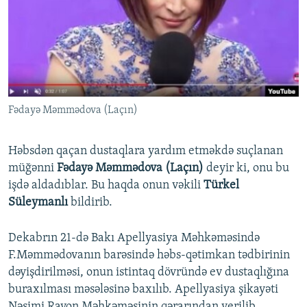
İNFOQRAFIKA
AZƏRBAYCAN ƏDƏBIYYATI KITABXANASI
MISSIYAMIZ
BIZI IZLƏ
KARIKATURA
İSLAM VƏ DEMOKRATIYA
PEŞƏ ETIKASI VƏ JURNALISTIKA STANDARTLARIMIZ
İZ - MƏDƏNIYYƏT PROQRAMI
MATERIALLARIMIZDAN ISTIFADƏ
AZADLIQRADIOSU MOBIL TELEFONUNUZDA
RFE/RL-in bütün saytları
Fədayə Məmmədova (Laçın)
BIZIMLƏ ƏLAQƏ
XƏBƏR BÜLLETENLƏRIMIZ
Həbsdən qaçan dustaqlara yardım etməkdə suçlanan
müğənni
Fədayə Məmmədova (Laçın)
deyir ki, onu bu
işdə aldadıblar. Bu haqda onun vəkili
Türkel
Süleymanlı
bildirib.
Dekabrın 21-də Bakı Apellyasiya Məhkəməsində
F.Məmmədovanın barəsində həbs-qətimkan tədbirinin
dəyişdirilməsi, onun istintaq dövründə ev dustaqlığına
buraxılması məsələsinə baxılıb. Apellyasiya şikayəti
Nəsimi Rayon Məhkəməsinin qərarından verilib.