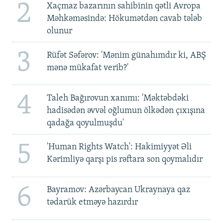
2
Xaçmaz bazarının sahibinin qətli Avropa
Məhkəməsində: Hökumətdən cavab tələb
olunur
3
Rüfət Səfərov: 'Mənim günahımdır ki, ABŞ
mənə mükafat verib?'
4
Taleh Bağırovun xanımı: 'Məktəbdəki
hadisədən əvvəl oğlumun ölkədən çıxışına
qadağa qoyulmuşdu'
5
'Human Rights Watch': Hakimiyyət Əli
Kərimliyə qarşı pis rəftara son qoymalıdır
6
Bayramov: Azərbaycan Ukraynaya qaz
tədarük etməyə hazırdır