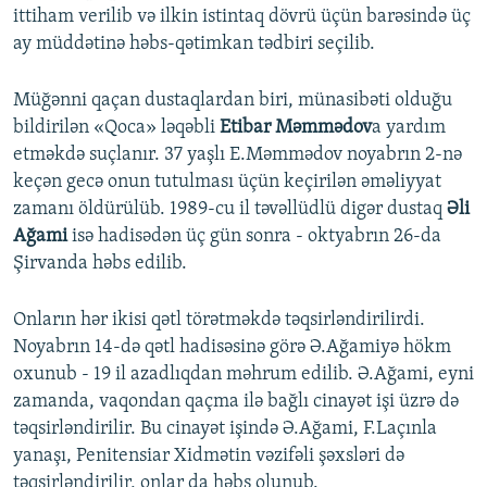
ittiham verilib və ilkin istintaq dövrü üçün barəsində üç
ay müddətinə həbs-qətimkan tədbiri seçilib.
Müğənni qaçan dustaqlardan biri, münasibəti olduğu
bildirilən «Qoca» ləqəbli
Etibar Məmmədov
a yardım
etməkdə suçlanır. 37 yaşlı E.Məmmədov noyabrın 2-nə
keçən gecə onun tutulması üçün keçirilən əməliyyat
zamanı öldürülüb. 1989-cu il təvəllüdlü digər dustaq
Əli
Ağami
isə hadisədən üç gün sonra - oktyabrın 26-da
Şirvanda həbs edilib.
Onların hər ikisi qətl törətməkdə təqsirləndirilirdi.
Noyabrın 14-də qətl hadisəsinə görə Ə.Ağamiyə hökm
oxunub - 19 il azadlıqdan məhrum edilib. Ə.Ağami, eyni
zamanda, vaqondan qaçma ilə bağlı cinayət işi üzrə də
təqsirləndirilir. Bu cinayət işində Ə.Ağami, F.Laçınla
yanaşı, Penitensiar Xidmətin vəzifəli şəxsləri də
təqsirləndirilir, onlar da həbs olunub.