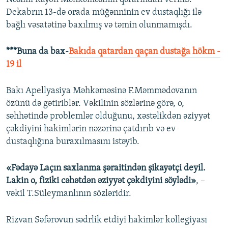
Dekabrın 13-də orada müğənninin ev dustaqlığı ilə
bağlı vəsatətinə baxılmış və təmin olunmamışdı.
***Buna da bax-
Bakıda qatardan qaçan dustağa hökm -
19 il
Bakı Apellyasiya Məhkəməsinə F.Məmmədovanın
özünü də gətiriblər. Vəkilinin sözlərinə görə, o,
səhhətində problemlər olduğunu, xəstəlikdən əziyyət
çəkdiyini hakimlərin nəzərinə çatdırıb və ev
dustaqlığına buraxılmasını istəyib.
«Fədayə Laçın saxlanma şəraitindən şikayətçi deyil.
Lakin o, fiziki cəhətdən əziyyət çəkdiyini söylədi»
, –
vəkil T.Süleymanlının sözləridir.
Rizvan Səfərovun sədrlik etdiyi hakimlər kollegiyası