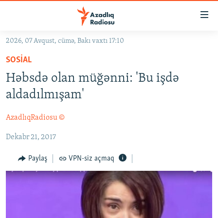
Keçid
linkləri
Əsas
2026, 07 Avqust, cümə, Bakı vaxtı 17:10
məzmuna
GÜNDƏM
SOSIAL
qayıt
#İZAHLA
Əsas
Həbsdə olan müğənni: 'Bu işdə
KORRUPSIOMETR
naviqasiyaya
aldadılmışam'
qayıt
#ƏSLINDƏ
Axtarışa
AzadlıqRadiosu ©
FƏRQƏ BAX
keç
Dekabr 21, 2017
QANUNI DOĞRU
ARAŞDIRMA
Paylaş
VPN-siz açmaq
MULTIMEDIA
RADIO ARXIV
VIDEO
HAQQIMIZDA
FOTOQALEREYA
OXU ZALI