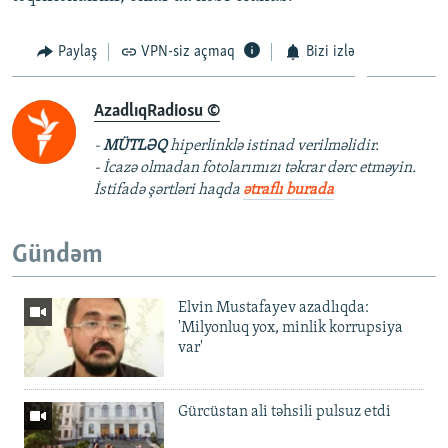
Paylaş
VPN-siz açmaq
Bizi izlə
AzadlıqRadiosu ©
-
MÜTLƏQ
hiperlinklə istinad verilməlidir.
- İcazə olmadan fotolarımızı təkrar dərc etməyin.
İstifadə şərtləri haqda
ətraflı burada
Gündəm
Elvin Mustafayev azadlıqda:
'Milyonluq yox, minlik korrupsiya
var'
Gürcüstan ali təhsili pulsuz etdi