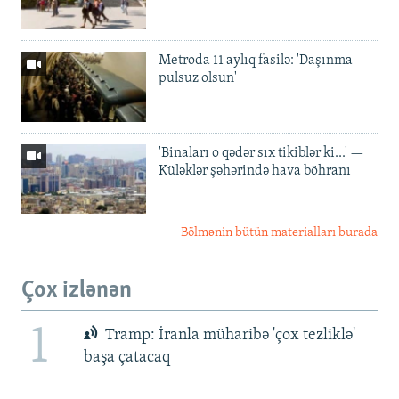
Metroda 11 aylıq fasilə: 'Daşınma
pulsuz olsun'
'Binaları o qədər sıx tikiblər ki...' —
Küləklər şəhərində hava böhranı
Bölmənin bütün materialları burada
Çox izlənən
1
Tramp: İranla müharibə 'çox tezliklə'
başa çatacaq