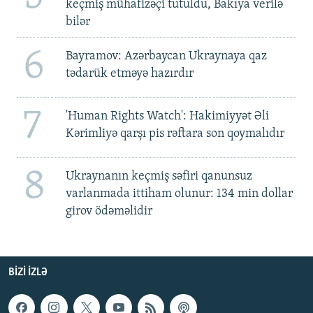
keçmiş mühafizəçi tutuldu, Bakıya verilə
bilər
6
Bayramov: Azərbaycan Ukraynaya qaz
tədarük etməyə hazırdır
7
'Human Rights Watch': Hakimiyyət Əli
Kərimliyə qarşı pis rəftara son qoymalıdır
8
Ukraynanın keçmiş səfiri qanunsuz
varlanmada ittiham olunur: 134 min dollar
girov ödəməlidir
BIZI IZLƏ