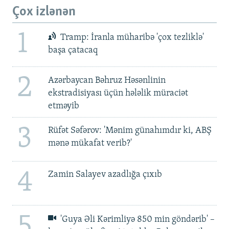
Çox izlənən
1
Tramp: İranla müharibə 'çox tezliklə'
başa çatacaq
2
Azərbaycan Bəhruz Həsənlinin
ekstradisiyası üçün hələlik müraciət
etməyib
3
Rüfət Səfərov: 'Mənim günahımdır ki, ABŞ
mənə mükafat verib?'
4
Zamin Salayev azadlığa çıxıb
5
'Guya Əli Kərimliyə 850 min göndərib' –