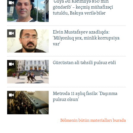
'Guya Əli Kərimliyə 850 min
göndərib' – keçmiş mühafizəçi
tutuldu, Bakıya verilə bilər
Elvin Mustafayev azadlıqda:
'Milyonluq yox, minlik korrupsiya
var'
Gürcüstan ali təhsili pulsuz etdi
Metroda 11 aylıq fasilə: 'Daşınma
pulsuz olsun'
Bölmənin bütün materialları burada