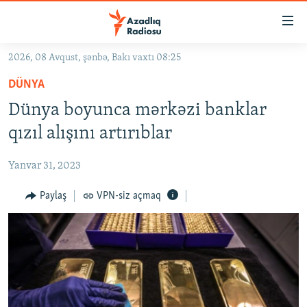
Keçid
linkləri
Əsas
2026, 08 Avqust, şənbə, Bakı vaxtı 08:25
məzmuna
GÜNDƏM
DÜNYA
qayıt
#İZAHLA
Əsas
Dünya boyunca mərkəzi banklar
KORRUPSIOMETR
naviqasiyaya
qızıl alışını artırıblar
qayıt
#ƏSLINDƏ
Axtarışa
Yanvar 31, 2023
FƏRQƏ BAX
keç
QANUNI DOĞRU
Paylaş
VPN-siz açmaq
ARAŞDIRMA
MULTIMEDIA
RADIO ARXIV
VIDEO
HAQQIMIZDA
FOTOQALEREYA
OXU ZALI