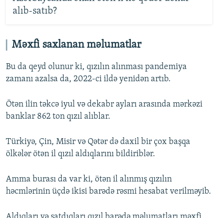
alıb-satıb?
Məxfi saxlanan məlumatlar
Bu da qeyd olunur ki, qızılın alınması pandemiya
zamanı azalsa da, 2022-ci ildə yenidən artıb.
Ötən ilin təkcə iyul və dekabr ayları arasında mərkəzi
banklar 862 ton qızıl alıblar.
Türkiyə, Çin, Misir və Qətər də daxil bir çox başqa
ölkələr ötən il qızıl aldıqlarını bildiriblər.
Amma burası da var ki, ötən il alınmış qızılın
həcmlərinin üçdə ikisi barədə rəsmi hesabat verilməyib.
Aldıqları və satdıqları qızıl barədə məlumatları məxfi