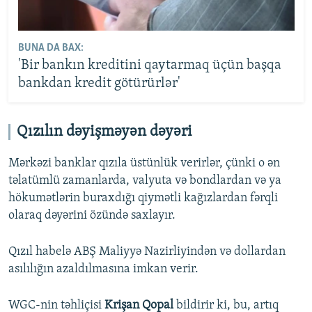
BUNA DA BAX:
'Bir bankın kreditini qaytarmaq üçün başqa
bankdan kredit götürürlər'
Qızılın dəyişməyən dəyəri
Mərkəzi banklar qızıla üstünlük verirlər, çünki o ən
təlatümlü zamanlarda, valyuta və bondlardan və ya
hökumətlərin buraxdığı qiymətli kağızlardan fərqli
olaraq dəyərini özündə saxlayır.
Qızıl habelə ABŞ Maliyyə Nazirliyindən və dollardan
asılılığın azaldılmasına imkan verir.
WGC-nin təhliçisi
Krişan Qopal
bildirir ki, bu, artıq