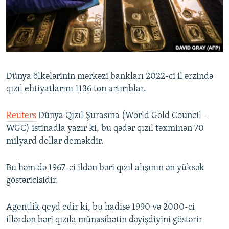
İNFOQRAFIKA
AZƏRBAYCAN ƏDƏBIYYATI KITABXANASI
MISSIYAMIZ
BIZI IZLƏ
KARIKATURA
İSLAM VƏ DEMOKRATIYA
PEŞƏ ETIKASI VƏ JURNALISTIKA STANDARTLARIMIZ
İZ - MƏDƏNIYYƏT PROQRAMI
MATERIALLARIMIZDAN ISTIFADƏ
AZADLIQRADIOSU MOBIL TELEFONUNUZDA
RFE/RL-in bütün saytları
Dünya ölkələrinin mərkəzi bankları 2022-ci il ərzində
BIZIMLƏ ƏLAQƏ
qızıl ehtiyatlarını 1136 ton artırıblar.
XƏBƏR BÜLLETENLƏRIMIZ
Reuters
Dünya Qızıl Şurasına (World Gold Council -
WGC) istinadla yazır ki, bu qədər qızıl təxminən 70
milyard dollar deməkdir.
Bu həm də 1967-ci ildən bəri qızıl alışının ən yüksək
göstəricisidir.
Agentlik qeyd edir ki, bu hadisə 1990 və 2000-ci
illərdən bəri qızıla münasibətin dəyişdiyini göstərir