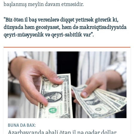
başlanmış meylin davam etməsidir.
"Biz ötən il baş verənlərə diqqət yetirsək görərik ki,
dünyada həm geosiyasət, həm də makroiqtisadiyyatda
qeyri-müəyyənlik və qeyri-sabitlik var”.
BUNA DA BAX:
Azərbaycanda əhali ötən il nə qədər dollar