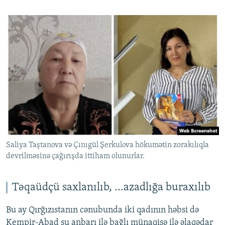
Saliya Taştanova və Çınıgül Şerkulova hökumətin zorakılıqla
devrilməsinə çağırışda ittiham olunurlar.
Təqaüdçü saxlanılıb, ...azadlığa buraxılıb
Bu ay Qırğızıstanın cənubunda iki qadının həbsi də
Kempir-Abad su anbarı ilə bağlı münaqişə ilə əlaqədar