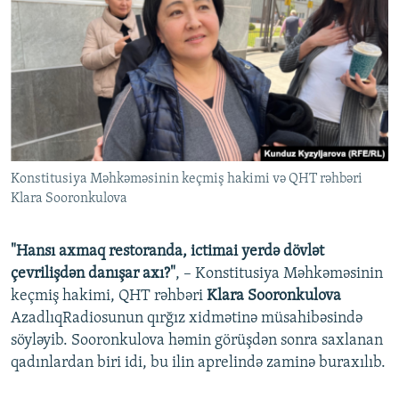
Konstitusiya Məhkəməsinin keçmiş hakimi və QHT rəhbəri
Klara Sooronkulova
"Hansı axmaq restoranda, ictimai yerdə dövlət
çevrilişdən danışar axı?"
, – Konstitusiya Məhkəməsinin
keçmiş hakimi, QHT rəhbəri
Klara Sooronkulova
AzadlıqRadiosunun qırğız xidmətinə müsahibəsində
söyləyib. Sooronkulova həmin görüşdən sonra saxlanan
qadınlardan biri idi, bu ilin aprelində zaminə buraxılıb.