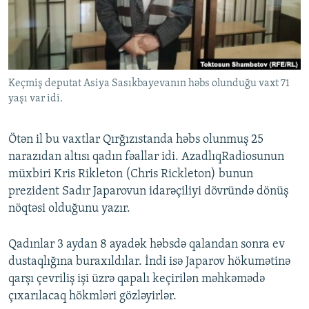
İNFOQRAFIKA
AZƏRBAYCAN ƏDƏBIYYATI KITABXANASI
MISSIYAMIZ
BIZI IZLƏ
KARIKATURA
İSLAM VƏ DEMOKRATIYA
PEŞƏ ETIKASI VƏ JURNALISTIKA STANDARTLARIMIZ
İZ - MƏDƏNIYYƏT PROQRAMI
MATERIALLARIMIZDAN ISTIFADƏ
Keçmiş deputat Asiya Sasıkbayevanın həbs olunduğu vaxt 71
AZADLIQRADIOSU MOBIL TELEFONUNUZDA
RFE/RL-in bütün saytları
yaşı var idi.
BIZIMLƏ ƏLAQƏ
XƏBƏR BÜLLETENLƏRIMIZ
Ötən il bu vaxtlar Qırğızıstanda həbs olunmuş 25
narazıdan altısı qadın fəallar idi. AzadlıqRadiosunun
müxbiri Kris Rikleton (Chris Rickleton) bunun
prezident Sadır Japarovun idarəçiliyi dövründə dönüş
nöqtəsi olduğunu yazır.
Qadınlar 3 aydan 8 ayadək həbsdə qalandan sonra ev
dustaqlığına buraxıldılar. İndi isə Japarov hökumətinə
qarşı çevriliş işi üzrə qapalı keçirilən məhkəmədə
çıxarılacaq hökmləri gözləyirlər.