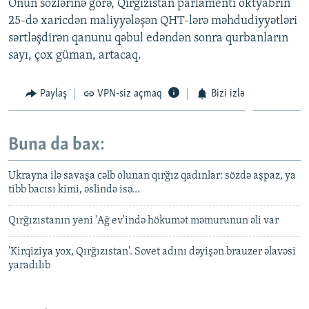
Onun sözlərinə görə, Qırğızıstan parlamenti oktyabrın
25-də xaricdən maliyyələşən QHT-lərə məhdudiyyətləri
sərtləşdirən qanunu qəbul edəndən sonra qurbanların
sayı, çox güman, artacaq.
Paylaş
VPN-siz açmaq
Bizi izlə
Buna da bax:
Ukrayna ilə savaşa cəlb olunan qırğız qadınlar: sözdə aşpaz, ya
tibb bacısı kimi, əslində isə…
Qırğızıstanın yeni 'Ağ ev'ində hökumət məmurunun əli var
'Kirqiziya yox, Qırğızıstan'. Sovet adını dəyişən brauzer əlavəsi
yaradılıb