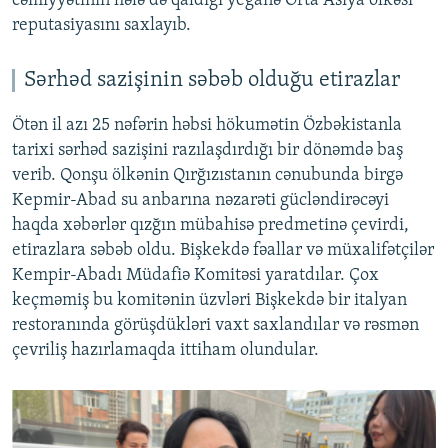
cəmiyyətinin hələ də qaldığı yeganə Orta Asiya ölkəsi
reputasiyasını saxlayıb.
Sərhəd sazişinin səbəb olduğu etirazlar
Ötən il azı 25 nəfərin həbsi hökumətin Özbəkistanla
tarixi sərhəd sazişini razılaşdırdığı bir dönəmdə baş
verib. Qonşu ölkənin Qırğızıstanın cənubunda birgə
Kepmir-Abad su anbarına nəzarəti gücləndirəcəyi
haqda xəbərlər qızğın mübahisə predmetinə çevirdi,
etirazlara səbəb oldu. Bişkekdə fəallar və müxalifətçilər
Kempir-Abadı Müdafiə Komitəsi yaratdılar. Çox
keçməmiş bu komitənin üzvləri Bişkekdə bir italyan
restoranında görüşdükləri vaxt saxlandılar və rəsmən
çevriliş hazırlamaqda ittiham olundular.