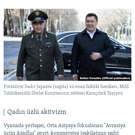
Prezident Sadır Japarov (sağda) və onun faktiki həmkarı, Milli
Təhlükəsizlik Dövlət Komitəsinin rəhbəri Kamçıbek Taşiyev.
Qadın üzlü aktivizm
Vyanada yerləşən, Orta Asiyaya fokuslanan "Avrasiya
üçün Azadlıq" qeyri-kommersiya təşkilatının sədri