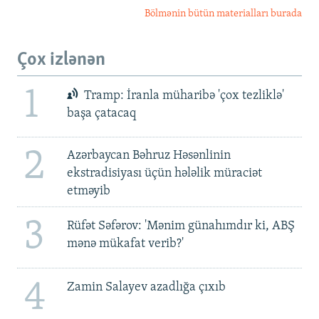
Bölmənin bütün materialları burada
Çox izlənən
1
Tramp: İranla müharibə 'çox tezliklə'
başa çatacaq
2
Azərbaycan Bəhruz Həsənlinin
ekstradisiyası üçün hələlik müraciət
etməyib
3
Rüfət Səfərov: 'Mənim günahımdır ki, ABŞ
mənə mükafat verib?'
4
Zamin Salayev azadlığa çıxıb