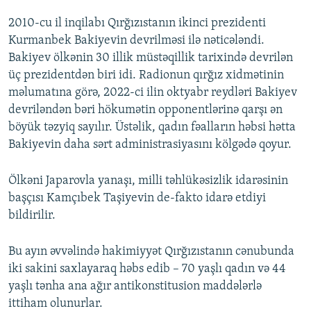
2010-cu il inqilabı Qırğızıstanın ikinci prezidenti
Kurmanbek Bakiyevin devrilməsi ilə nəticələndi.
Bakiyev ölkənin 30 illik müstəqillik tarixində devrilən
üç prezidentdən biri idi. Radionun qırğız xidmətinin
məlumatına görə, 2022-ci ilin oktyabr reydləri Bakiyev
devriləndən bəri hökumətin opponentlərinə qarşı ən
böyük təzyiq sayılır. Üstəlik, qadın fəalların həbsi hətta
Bakiyevin daha sərt administrasiyasını kölgədə qoyur.
Ölkəni Japarovla yanaşı, milli təhlükəsizlik idarəsinin
başçısı Kamçıbek Taşiyevin de-fakto idarə etdiyi
bildirilir.
Bu ayın əvvəlində hakimiyyət Qırğızıstanın cənubunda
iki sakini saxlayaraq həbs edib – 70 yaşlı qadın və 44
yaşlı tənha ana ağır antikonstitusion maddələrlə
ittiham olunurlar.