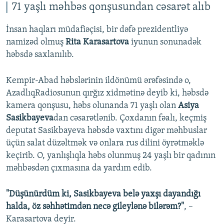
71 yaşlı məhbəs qonşusundan cəsarət alıb
İnsan haqları müdafiəçisi, bir dəfə prezidentliyə
namizəd olmuş
Rita Karasartova
iyunun sonunadək
həbsdə saxlanılıb.
Kempir-Abad həbslərinin ildönümü ərəfəsində o,
AzadlıqRadiosunun qırğız xidmətinə deyib ki, həbsdə
kamera qonşusu, həbs olunanda 71 yaşlı olan
Asiya
Sasikbayeva
dan cəsarətlənib. Çoxdanın fəalı, keçmiş
deputat Sasikbayeva həbsdə vaxtını digər məhbuslar
üçün salat düzəltmək və onlara rus dilini öyrətməklə
keçirib. O, yanlışlıqla həbs olunmuş 24 yaşlı bir qadının
məhbəsdən çıxmasına da yardım edib.
"Düşünürdüm ki, Sasikbayeva belə yaxşı dayandığı
halda, öz səhhətimdən necə gileylənə bilərəm?"
, –
Karasartova deyir.