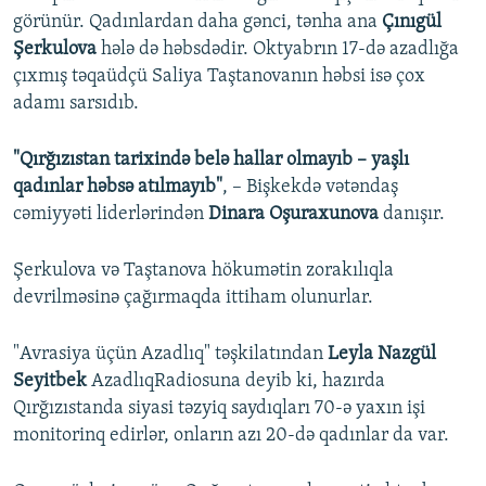
görünür. Qadınlardan daha gənci, tənha ana
Çınıgül
Şerkulova
hələ də həbsdədir. Oktyabrın 17-də azadlığa
çıxmış təqaüdçü Saliya Taştanovanın həbsi isə çox
adamı sarsıdıb.
"Qırğızıstan tarixində belə hallar olmayıb – yaşlı
qadınlar həbsə atılmayıb"
, – Bişkekdə vətəndaş
cəmiyyəti liderlərindən
Dinara Oşuraxunova
danışır.
Şerkulova və Taştanova hökumətin zorakılıqla
devrilməsinə çağırmaqda ittiham olunurlar.
"Avrasiya üçün Azadlıq" təşkilatından
Leyla Nazgül
Seyitbek
AzadlıqRadiosuna deyib ki, hazırda
Qırğızıstanda siyasi təzyiq saydıqları 70-ə yaxın işi
monitorinq edirlər, onların azı 20-də qadınlar da var.