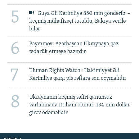
5
'Guya Əli Kərimliyə 850 min göndərib' –
keçmiş mühafizəçi tutuldu, Bakıya verilə
bilər
6
Bayramov: Azərbaycan Ukraynaya qaz
tədarük etməyə hazırdır
7
'Human Rights Watch': Hakimiyyət Əli
Kərimliyə qarşı pis rəftara son qoymalıdır
8
Ukraynanın keçmiş səfiri qanunsuz
varlanmada ittiham olunur: 134 min dollar
girov ödəməlidir