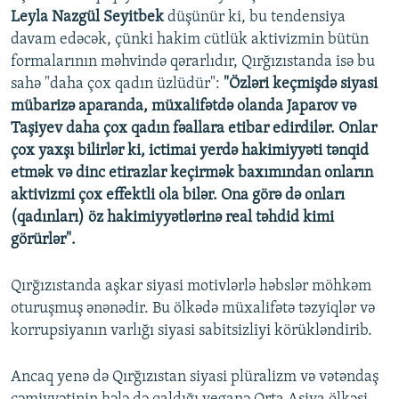
Leyla Nazgül Seyitbek
düşünür ki, bu tendensiya
davam edəcək, çünki hakim cütlük aktivizmin bütün
formalarının məhvində qərarlıdır, Qırğızıstanda isə bu
sahə "daha çox qadın üzlüdür":
"Özləri keçmişdə siyasi
mübarizə aparanda, müxalifətdə olanda Japarov və
Taşiyev daha çox qadın fəallara etibar edirdilər. Onlar
çox yaxşı bilirlər ki, ictimai yerdə hakimiyyəti tənqid
etmək və dinc etirazlar keçirmək baxımından onların
aktivizmi çox effektli ola bilər. Ona görə də onları
(qadınları) öz hakimiyyətlərinə real təhdid kimi
görürlər".
Qırğızıstanda aşkar siyasi motivlərlə həbslər möhkəm
oturuşmuş ənənədir. Bu ölkədə müxalifətə təzyiqlər və
korrupsiyanın varlığı siyasi sabitsizliyi körükləndirib.
Ancaq yenə də Qırğızıstan siyasi plüralizm və vətəndaş