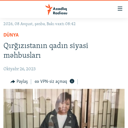
Keçid
linkləri
Əsas
2026, 08 Avqust, şənbə, Bakı vaxtı 08:42
məzmuna
GÜNDƏM
DÜNYA
qayıt
#İZAHLA
Əsas
Qırğızıstanın qadın siyasi
KORRUPSIOMETR
naviqasiyaya
məhbusları
qayıt
#ƏSLINDƏ
Axtarışa
Oktyabr 26, 2023
FƏRQƏ BAX
keç
QANUNI DOĞRU
Paylaş
VPN-siz açmaq
ARAŞDIRMA
MULTIMEDIA
RADIO ARXIV
VIDEO
HAQQIMIZDA
FOTOQALEREYA
OXU ZALI