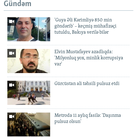
Gündəm
'Guya Əli Kərimliyə 850 min
göndərib' – keçmiş mühafizəçi
tutuldu, Bakıya verilə bilər
Elvin Mustafayev azadlıqda:
'Milyonluq yox, minlik korrupsiya
var'
Gürcüstan ali təhsili pulsuz etdi
Metroda 11 aylıq fasilə: 'Daşınma
pulsuz olsun'