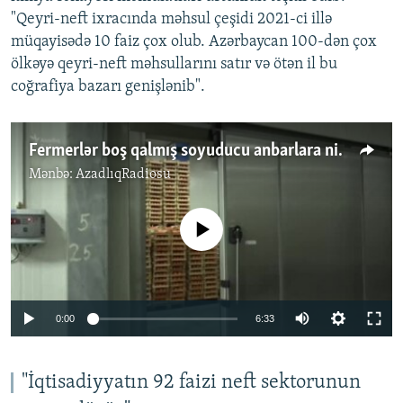
"Qeyri-neft ixracında məhsul çeşidi 2021-ci illə
müqayisədə 10 faiz çox olub. Azərbaycan 100-dən çox
ölkəyə qeyri-neft məhsullarını satır və ötən il bu
coğrafiya bazarı genişlənib".
Fermerlər boş qalmış soyuducu anbarlara niyə məhsul verə bilmir?
Mənbə:
AzadlıqRadiosu
No media source currently available
Auto
0:00
6:33
240p
360p
"İqtisadiyyatın 92 faizi neft sektorunun