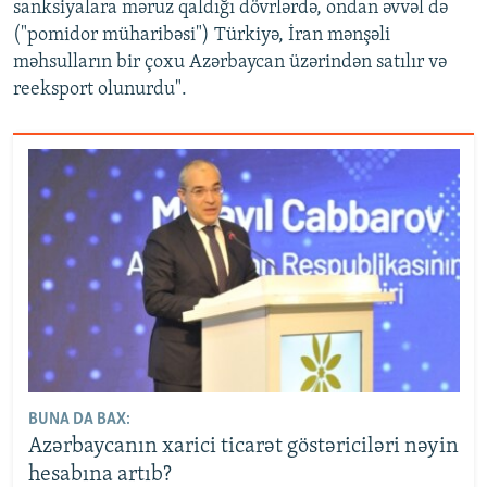
sanksiyalara məruz qaldığı dövrlərdə, ondan əvvəl də
("pomidor müharibəsi") Türkiyə, İran mənşəli
məhsulların bir çoxu Azərbaycan üzərindən satılır və
reeksport olunurdu".
BUNA DA BAX:
Azərbaycanın xarici ticarət göstəriciləri nəyin
hesabına artıb?