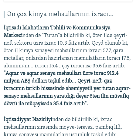
Ən çox kimya məhsullarının ixracı…
İqtisadı İslahatların Təhlili və Kommunikasiya
Mərkəzi
ndən də "Turan"a bildirilib ki, ötən ildə qeyri-
neft sektoru üzrə ixrac 10.3 faiz artıb. Qeyd olunub ki,
ötən il kimya sənayesi məhsullarının ixracı 57.7, qara
metallar, onlardan hazırlanan məmulatların ixracı 17.5,
alüminium… ixracı 15.4 , çay ixracı isə 35.6 faiz artıb:
"Aqrar və aqrar sənaye məhsulları üzrə ixrac 912.4
milyon ABŞ dolları təşkil edib... Qeyri-neft-qaz
ixracının tərkib hissəsində əhəmiyyətli yer tutan aqrar-
sənaye məhsullarının yaratdığı dəyər ötən ilin müvafiq
dövrü ilə müqayisədə 35.4 faiz artıb".
İqtisadiyyat Nazirliyi
ndən də bildirilib ki, ixrac
məhsullarının sırasında meyvə-tərəvəz, pambıq lifi,
kimya sənayesi məmulatları üstünlük təşkil edib: