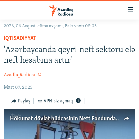
Keçid
linkləri
Əsas
2026, 06 Avqust, cümə axşamı, Bakı vaxtı 08:03
məzmuna
GÜNDƏM
İQTISADIYYAT
qayıt
#İZAHLA
Əsas
'Azərbaycanda qeyri-neft sektoru elə
KORRUPSIOMETR
naviqasiyaya
neft hesabına artır'
qayıt
#ƏSLINDƏ
Axtarışa
AzadlıqRadiosu ©
FƏRQƏ BAX
keç
Mart 07, 2023
QANUNI DOĞRU
ARAŞDIRMA
Paylaş
VPN-siz açmaq
MULTIMEDIA
Hökumət dövlət büdcəsinin Neft Fondundan asılılığına son qoya bilmir
RADIO ARXIV
VIDEO
HAQQIMIZDA
FOTOQALEREYA
OXU ZALI