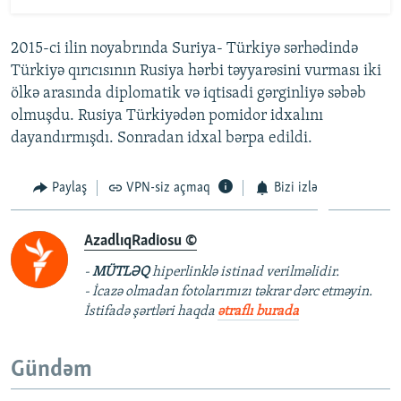
2015-ci ilin noyabrında Suriya- Türkiyə sərhədində
Türkiyə qırıcısının Rusiya hərbi təyyarəsini vurması iki
ölkə arasında diplomatik və iqtisadi gərginliyə səbəb
olmuşdu. Rusiya Türkiyədən pomidor idxalını
dayandırmışdı. Sonradan idxal bərpa edildi.
Paylaş
VPN-siz açmaq
Bizi izlə
AzadlıqRadiosu ©
-
MÜTLƏQ
hiperlinklə istinad verilməlidir.
- İcazə olmadan fotolarımızı təkrar dərc etməyin.
İstifadə şərtləri haqda
ətraflı burada
Gündəm