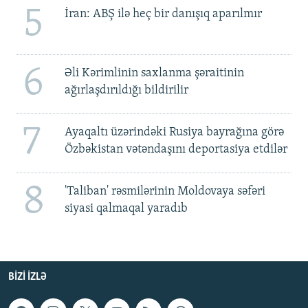
5
İran: ABŞ ilə heç bir danışıq aparılmır
6
Əli Kərimlinin saxlanma şəraitinin
ağırlaşdırıldığı bildirilir
7
Ayaqaltı üzərindəki Rusiya bayrağına görə
Özbəkistan vətəndaşını deportasiya etdilər
8
'Taliban' rəsmilərinin Moldovaya səfəri
siyasi qalmaqal yaradıb
BIZI IZLƏ