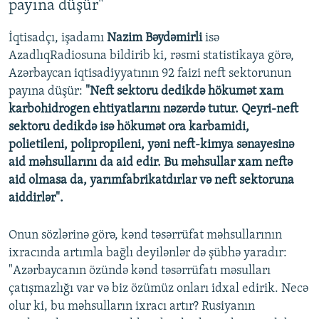
payına düşür"
Auto
240p
360p
480p
480p
720p
İqtisadçı, işadamı
Nazim Bəydəmirli
isə
720p
1080p
AzadlıqRadiosuna bildirib ki, rəsmi statistikaya görə,
1080p
Azərbaycan iqtisadiyyatının 92 faizi neft sektorunun
payına düşür:
"Neft sektoru dedikdə hökumət xam
karbohidrogen ehtiyatlarını nəzərdə tutur. Qeyri-neft
sektoru dedikdə isə hökumət ora karbamidi,
polietileni, polipropileni, yəni neft-kimya sənayesinə
aid məhsullarını da aid edir. Bu məhsullar xam neftə
aid olmasa da, yarımfabrikatdırlar və neft sektoruna
aiddirlər".
Onun sözlərinə görə, kənd təsərrüfat məhsullarının
ixracında artımla bağlı deyilənlər də şübhə yaradır:
"Azərbaycanın özündə kənd təsərrüfatı məsulları
çatışmazlığı var və biz özümüz onları idxal edirik. Necə
olur ki, bu məhsulların ixracı artır? Rusiyanın