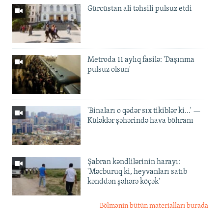
Gürcüstan ali təhsili pulsuz etdi
Metroda 11 aylıq fasilə: 'Daşınma
pulsuz olsun'
'Binaları o qədər sıx tikiblər ki...' —
Küləklər şəhərində hava böhranı
Şabran kəndlilərinin harayı:
'Məcburuq ki, heyvanları satıb
kənddən şəhərə köçək'
Bölmənin bütün materialları burada