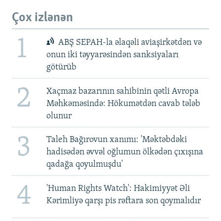
Çox izlənən
1
ABŞ SEPAH-la əlaqəli aviaşirkətdən və
onun iki təyyarəsindən sanksiyaları
götürüb
2
Xaçmaz bazarının sahibinin qətli Avropa
Məhkəməsində: Hökumətdən cavab tələb
olunur
3
Taleh Bağırovun xanımı: 'Məktəbdəki
hadisədən əvvəl oğlumun ölkədən çıxışına
qadağa qoyulmuşdu'
4
'Human Rights Watch': Hakimiyyət Əli
Kərimliyə qarşı pis rəftara son qoymalıdır