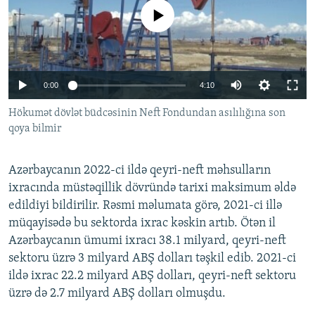
İNFOQRAFIKA
AZƏRBAYCAN ƏDƏBIYYATI KITABXANASI
MISSIYAMIZ
No media source currently available
BIZI IZLƏ
KARIKATURA
İSLAM VƏ DEMOKRATIYA
PEŞƏ ETIKASI VƏ JURNALISTIKA STANDARTLARIMIZ
İZ - MƏDƏNIYYƏT PROQRAMI
MATERIALLARIMIZDAN ISTIFADƏ
0:00
4:10
AZADLIQRADIOSU MOBIL TELEFONUNUZDA
RFE/RL-in bütün saytları
Hökumət dövlət büdcəsinin Neft Fondundan asılılığına son
BIZIMLƏ ƏLAQƏ
qoya bilmir
XƏBƏR BÜLLETENLƏRIMIZ
Azərbaycanın 2022-ci ildə qeyri-neft məhsulların
ixracında müstəqillik dövründə tarixi maksimum əldə
edildiyi bildirilir. Rəsmi məlumata görə, 2021-ci illə
müqayisədə bu sektorda ixrac kəskin artıb. Ötən il
Azərbaycanın ümumi ixracı 38.1 milyard, qeyri-neft
sektoru üzrə 3 milyard ABŞ dolları təşkil edib. 2021-ci
ildə ixrac 22.2 milyard ABŞ dolları, qeyri-neft sektoru
üzrə də 2.7 milyard ABŞ dolları olmuşdu.