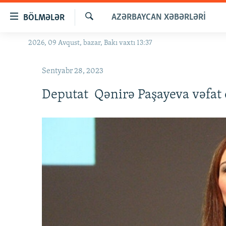
Keçid
AZƏRBAYCAN XƏBƏRLƏRI
BÖLMƏLƏR
linkləri
Axtar
Əsas
2026, 09 Avqust, bazar, Bakı vaxtı 13:37
GÜNDƏM
məzmuna
#İZAHLA
qayıt
Sentyabr 28, 2023
Əsas
KORRUPSIOMETR
naviqasiyaya
Deputat Qənirə Paşayeva vəfat 
#ƏSLINDƏ
qayıt
Axtarışa
FƏRQƏ BAX
keç
QANUNI DOĞRU
ARAŞDIRMA
MULTIMEDIA
RADIO ARXIV
VIDEO
HAQQIMIZDA
FOTOQALEREYA
OXU ZALI