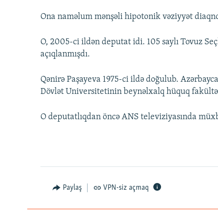
Ona naməlum mənşəli hipotonik vəziyyət diaqn
O, 2005-ci ildən deputat idi. 105 saylı Tovuz Se
açıqlanmışdı.
Qənirə Paşayeva 1975-ci ildə doğulub. Azərbayca
Dövlət Universitetinin beynəlxalq hüquq fakültəs
O deputatlıqdan öncə ANS televiziyasında müxbi
Paylaş
VPN-siz açmaq