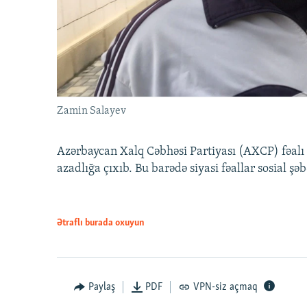
Zamin Salayev
Azərbaycan Xalq Cəbhəsi Partiyası (AXCP) fəalı
azadlığa çıxıb. Bu barədə siyasi fəallar sosial ş
Ətraflı burada oxuyun
Paylaş
PDF
VPN-siz açmaq