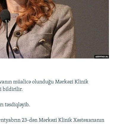
vanın müalicə olunduğu Mərkəzi Klinik
bildirilir.
ı təsdiqləyib.
sentyabrın 23-dən Mərkəzi Klinik Xəstəxananın