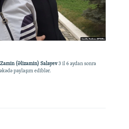
Zamin (Əlizamin) Salayev
3 il 6 aydan sonra
əbəkədə paylaşım ediblər.