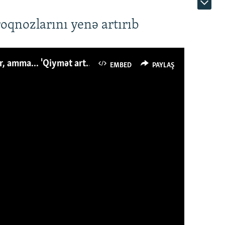
roqnozlarını yenə artırıb
Azərbaycanlı avropalıdan iki dəfə az ət yeyir, amma... 'Qiymət artımı qaçılmazdır'
EMBED
PAYLAŞ