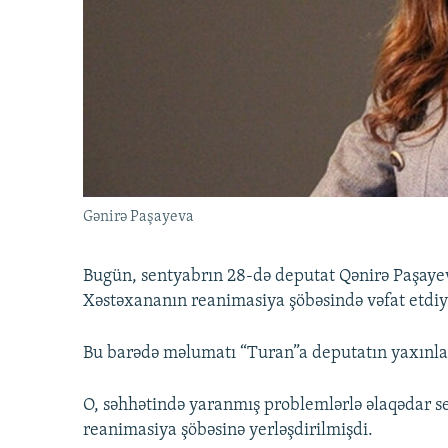
İNFOQRAFIKA
AZƏRBAYCAN ƏDƏBIYYATI KITABXANASI
MISSIYAMIZ
KARIKATURA
İSLAM VƏ DEMOKRATIYA
PEŞƏ ETIKASI VƏ JURNALISTIKA
STANDARTLARIMIZ
İZ - MƏDƏNIYYƏT PROQRAMI
MATERIALLARIMIZDAN ISTIFADƏ
AZADLIQRADIOSU MOBIL TELEFONUNUZDA
BIZIMLƏ ƏLAQƏ
XƏBƏR BÜLLETENLƏRIMIZ
Gənirə Paşayeva
Bugün, sentyabrın 28-də deputat Qənirə Paşaye
Xəstəxananın reanimasiya şöbəsində vəfat etdiyi 
Bu barədə məlumatı “Turan”a deputatın yaxınlar
O, səhhətində yaranmış problemlərlə əlaqədar 
reanimasiya şöbəsinə yerləşdirilmişdi.