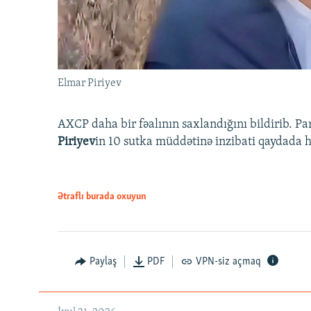
Elmar Piriyev
AXCP daha bir fəalının saxlandığını bildirib. Pa
Piriyev
in 10 sutka müddətinə inzibati qaydada hə
Ətraflı burada oxuyun
Paylaş
PDF
VPN-siz açmaq