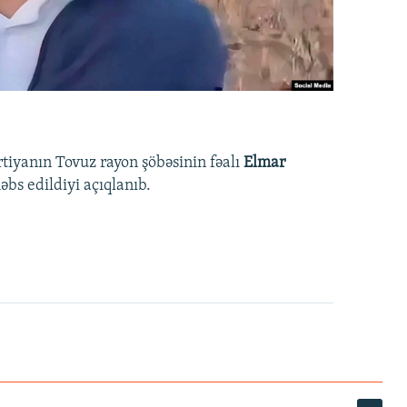
rtiyanın Tovuz rayon şöbəsinin fəalı
Elmar
bs edildiyi açıqlanıb.