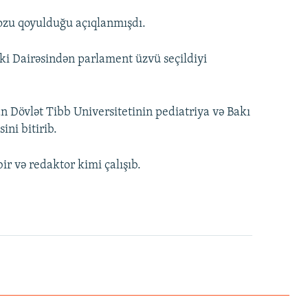
ozu qoyulduğu açıqlanmışdı.
çki Dairəsindən parlament üzvü seçildiyi
n Dövlət Tibb Universitetinin pediatriya və Bakı
ini bitirib.
r və redaktor kimi çalışıb.