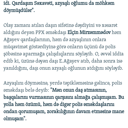
idi. Qardaşım Səxavəti, azyaşlı oğlumu da möhkəm
döymüşdülər".
Olay zamanı atılan daşın sifətinə dəydiyini və xəsarət
aldığını deyən PPX əməkdaşı
Elçin Mirzəmmədov
həm
Ağayev qardaşlarının, həm də azyaşlının onlara
müqavimət göstərdiyinə görə onların üçünü də polis
şöbəsinə aparmağa çalışdıqlarını söyləyib. O, əvvəl iddia
edib ki, üzünə dəyən daşı E.Ağayev atıb, daha sonra isə
yanıldığını, daşı onun azyaşlı oğlunun atdığını söyləyib.
Azyaşlını döyməsinə, yerdə təpikləməsinə gəlincə, polis
əməkdaşı belə deyib:
"Mən onun daş atmasının,
başqalarını vurmasının qarşısını almağa çalışmışam. Bu
yolla həm özümü, həm də digər polis əməkdaşlarını
ondan qorumuşam, zorakılığının davam etməsinə mane
olmuşam".