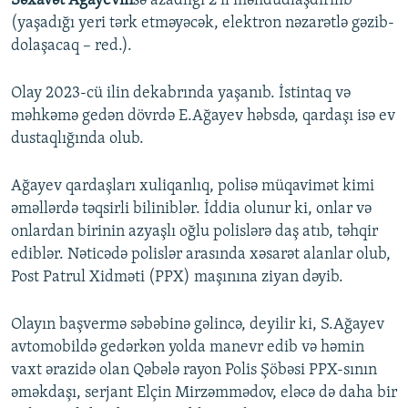
Səxavət Ağayevin
sə azadlığı 2 il məhdudlaşdırılıb
(yaşadığı yeri tərk etməyəcək, elektron nəzarətlə gəzib-
dolaşacaq – red.).
Olay 2023-cü ilin dekabrında yaşanıb. İstintaq və
məhkəmə gedən dövrdə E.Ağayev həbsdə, qardaşı isə ev
dustaqlığında olub.
Ağayev qardaşları xuliqanlıq, polisə müqavimət kimi
əməllərdə təqsirli biliniblər. İddia olunur ki, onlar və
onlardan birinin azyaşlı oğlu polislərə daş atıb, təhqir
ediblər. Nəticədə polislər arasında xəsarət alanlar olub,
Post Patrul Xidməti (PPX) maşınına ziyan dəyib.
Olayın başvermə səbəbinə gəlincə, deyilir ki, S.Ağayev
avtomobildə gedərkən yolda manevr edib və həmin
vaxt ərazidə olan Qəbələ rayon Polis Şöbəsi PPX-sının
əməkdaşı, serjant Elçin Mirzəmmədov, eləcə də daha bir