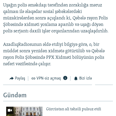
Uşağın polis əməkdaşı tərəfindən zorakılığa məruz
qalması ilə əlaqədar sosial şəbəkələrdəki
müzakirələrdən sonra açıqlandı ki, Qəbələ rayon Polis
Şöbəsində xidməti yoxlama aparılıb və uşağı döyən
polis serjantı daxili işlər orqanlarından uzaqlaşdırılıb.
AzadlıqRadiosunun əldə etdiyi bilgiyə görə, o, bir
müddət sonra yenidən xidmətə götürülüb və Qəbələ
rayon Polis Şöbəsində PPX Xidməti bölüyünün polis
nəfəri vəzifəsində çalışır.
Paylaş
VPN-siz açmaq
Bizi izlə
Gündəm
Gürcüstan ali təhsili pulsuz etdi