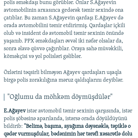
polis əməkdaşı bunu görüblər. Onlar S.Ağayevin
avtomobilinin arxasınca gedərək təmir sexində ona
çatıblar. Bu zaman S.Ağayevin qardaşı E.Ağayev də
orada avtomobilini təmir etdirirmiş. Qardaşlar içkili
olub və insident də avtomobil təmir sexinin önündə
yaşanıb. PPX əməkdaşları əvvəl iki nəfər olsalar da,
sonra əlavə qüvvə çağırıblar. Oraya sahə müvəkkili,
köməkçisi və yol polisləri gəliblər.
Özlərini təqsirli bilməyən Ağayev qardaşları uşaqla
birgə polis zorakılığına məruz qaldıqlarını deyiblər.
"Oğlumu da möhkəm döymüşdülər"
E.Ağayev
istər avtomobil təmir sexinin qarşısında, istər
polis şöbəsinə aparılanda, istərsə orada döyüldüyünü
bildirib:
"Belimə, başıma, ayağıma dəyənəklə, təpiklə o
qədər vurmuşdular, bədənimin hər tərəfi xəsarətlə dolu