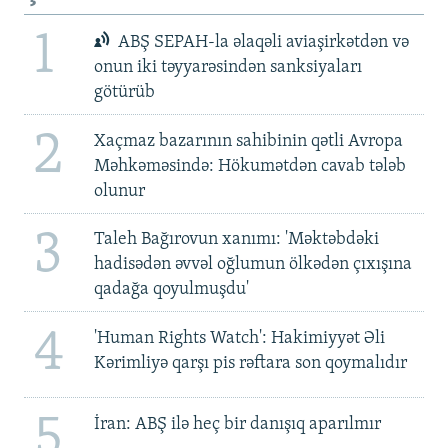
1
ABŞ SEPAH-la əlaqəli aviaşirkətdən və
onun iki təyyarəsindən sanksiyaları
götürüb
2
Xaçmaz bazarının sahibinin qətli Avropa
Məhkəməsində: Hökumətdən cavab tələb
olunur
3
Taleh Bağırovun xanımı: 'Məktəbdəki
hadisədən əvvəl oğlumun ölkədən çıxışına
qadağa qoyulmuşdu'
4
'Human Rights Watch': Hakimiyyət Əli
Kərimliyə qarşı pis rəftara son qoymalıdır
5
İran: ABŞ ilə heç bir danışıq aparılmır