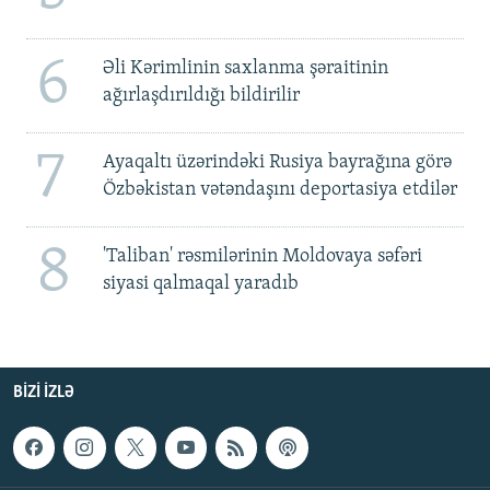
6
Əli Kərimlinin saxlanma şəraitinin
ağırlaşdırıldığı bildirilir
7
Ayaqaltı üzərindəki Rusiya bayrağına görə
Özbəkistan vətəndaşını deportasiya etdilər
8
'Taliban' rəsmilərinin Moldovaya səfəri
siyasi qalmaqal yaradıb
BIZI IZLƏ