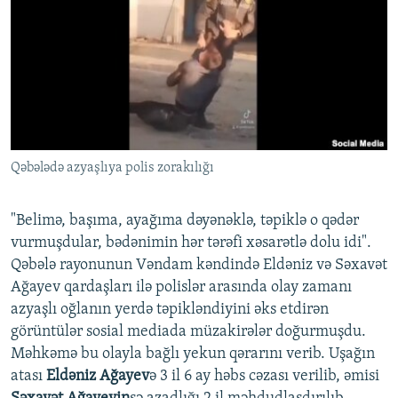
İNFOQRAFIKA
AZƏRBAYCAN ƏDƏBIYYATI KITABXANASI
MISSIYAMIZ
BIZI IZLƏ
KARIKATURA
İSLAM VƏ DEMOKRATIYA
PEŞƏ ETIKASI VƏ JURNALISTIKA STANDARTLARIMIZ
İZ - MƏDƏNIYYƏT PROQRAMI
MATERIALLARIMIZDAN ISTIFADƏ
AZADLIQRADIOSU MOBIL TELEFONUNUZDA
RFE/RL-in bütün saytları
BIZIMLƏ ƏLAQƏ
Qəbələdə azyaşlıya polis zorakılığı
XƏBƏR BÜLLETENLƏRIMIZ
"Belimə, başıma, ayağıma dəyənəklə, təpiklə o qədər
vurmuşdular, bədənimin hər tərəfi xəsarətlə dolu idi".
Qəbələ rayonunun Vəndam kəndində Eldəniz və Səxavət
Ağayev qardaşları ilə polislər arasında olay zamanı
azyaşlı oğlanın yerdə təpikləndiyini əks etdirən
görüntülər sosial mediada müzakirələr doğurmuşdu.
Məhkəmə bu olayla bağlı yekun qərarını verib. Uşağın
atası
Eldəniz Ağayev
ə 3 il 6 ay həbs cəzası verilib, əmisi