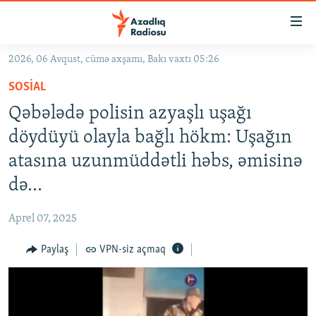
Keçid
linkləri
Əsas
2026, 06 Avqust, cümə axşamı, Bakı vaxtı 05:26
məzmuna
GÜNDƏM
SOSIAL
qayıt
#İZAHLA
Əsas
Qəbələdə polisin azyaşlı uşağı
KORRUPSIOMETR
naviqasiyaya
döydüyü olayla bağlı hökm: Uşağın
qayıt
#ƏSLINDƏ
atasına uzunmüddətli həbs, əmisinə
Axtarışa
FƏRQƏ BAX
keç
də...
QANUNI DOĞRU
Aprel 07, 2025
ARAŞDIRMA
Paylaş
VPN-siz açmaq
MULTIMEDIA
RADIO ARXIV
VIDEO
HAQQIMIZDA
FOTOQALEREYA
OXU ZALI