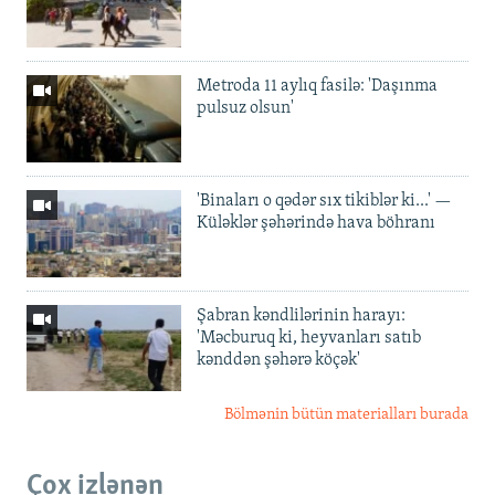
Metroda 11 aylıq fasilə: 'Daşınma
pulsuz olsun'
'Binaları o qədər sıx tikiblər ki...' —
Küləklər şəhərində hava böhranı
Şabran kəndlilərinin harayı:
'Məcburuq ki, heyvanları satıb
kənddən şəhərə köçək'
Bölmənin bütün materialları burada
Çox izlənən