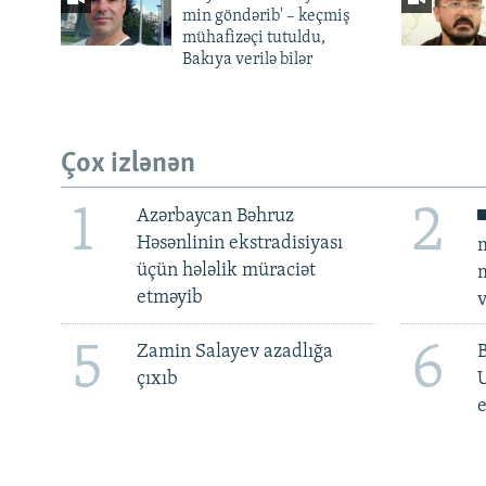
min göndərib' – keçmiş
mühafizəçi tutuldu,
Bakıya verilə bilər
Çox izlənən
1
2
Azərbaycan Bəhruz
Həsənlinin ekstradisiyası
m
üçün hələlik müraciət
m
etməyib
v
5
6
Zamin Salayev azadlığa
çıxıb
e