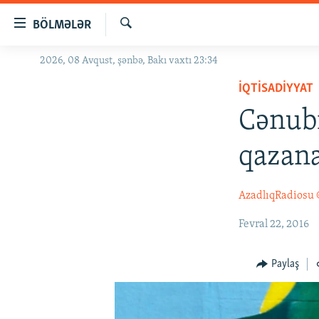
Keçid
BÖLMƏLƏR
linkləri
Axtar
Əsas
2026, 08 Avqust, şənbə, Bakı vaxtı 23:34
GÜNDƏM
məzmuna
İQTISADIYYAT
#İZAHLA
qayıt
Əsas
Cənubi
KORRUPSIOMETR
naviqasiyaya
#ƏSLINDƏ
qayıt
qazan
Axtarışa
FƏRQƏ BAX
keç
QANUNI DOĞRU
AzadlıqRadiosu
ARAŞDIRMA
Fevral 22, 2016
MULTIMEDIA
Paylaş
RADIO ARXIV
VIDEO
HAQQIMIZDA
FOTOQALEREYA
OXU ZALI