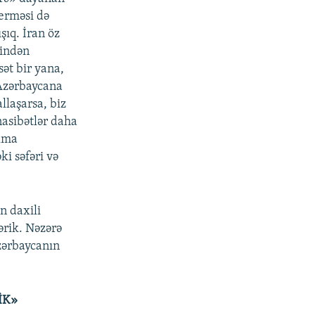
erməsi də
şıq. İran öz
rindən
sət bir yana,
 Azərbaycana
llaşarsa, biz
asibətlər daha
alma
i səfəri və
n daxili
mərik. Nəzərə
Azərbaycanın
İK»