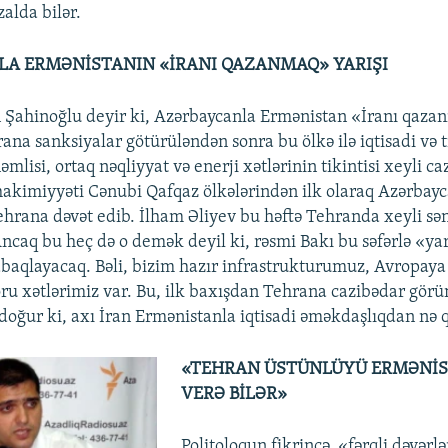
alda bilər.
A ERMƏNİSTANIN «İRANI QAZANMAQ» YARIŞI
n Şahinoğlu deyir ki, Azərbaycanla Ermənistan «İranı qaza
rana sanksiyalar götürüləndən sonra bu ölkə ilə iqtisadi və t
nəmlisi, ortaq nəqliyyat və enerji xətlərinin tikintisi xeyli c
hakimiyyəti Cənubi Qafqaz ölkələrindən ilk olaraq Azərbay
ehrana dəvət edib. İlham Əliyev bu həftə Tehranda xeyli sə
ncaq bu heç də o demək deyil ki, rəsmi Bakı bu səfərlə «ya
baqlayacaq. Bəli, bizim hazır infrastrukturumuz, Avropaya
oru xətlərimiz var. Bu, ilk baxışdan Tehrana cazibədar görü
 doğur ki, axı İran Ermənistanla iqtisadi əməkdaşlıqdan nə 
«TEHRAN ÜSTÜNLÜYÜ ERMƏNİS
VERƏ BİLƏR»
Politoloqun fikrincə, «fərqli dəyər