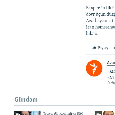
Ekspertin fikri
dövr üçün düzg
Azərbaycana inv
İran həmsərhəd
bilər».
Paylaş
Aza
-
MÜ
- İc
İsti
Gündəm
'Guya Əli Kərimliyə 850