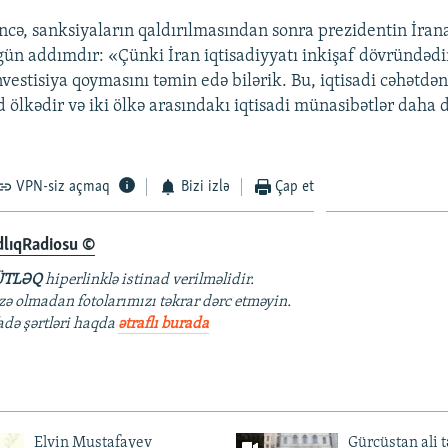
ncə, sanksiyaların qaldırılmasından sonra prezidentin İrana
ün addımdır: «Çünki İran iqtisadiyyatı inkişaf dövründədir
estisiya qoymasını təmin edə bilərik. Bu, iqtisadi cəhətdən 
 ölkədir və iki ölkə arasındakı iqtisadi münasibətlər daha 
VPN-siz açmaq
Bizi izlə
Çap et
dlıqRadiosu ©
TLƏQ
hiperlinklə istinad verilməlidir.
azə olmadan fotolarımızı təkrar dərc etməyin.
fadə şərtləri haqda
ətraflı burada
Elvin Mustafayev
Gürcüstan ali t