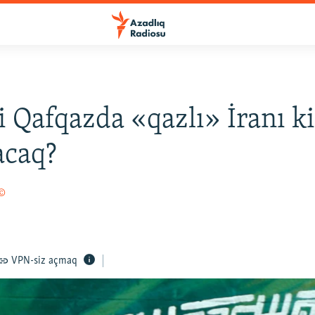
 Qafqazda «qazlı» İranı k
acaq?
 ©
VPN-siz açmaq