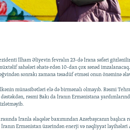
identi İlham Əliyevin fevralın 23-də İrana səfəri gözlənili
müxtəlif sahələri əhatə edən 10-dan çox sənəd imzalanacaq.
ləğvindən sonrakı zamana təsadüf etməsi onun önəminə əlav
ölkənin münasibətləri elə də birmənalı olmayıb. Rəsmi Tehr
dəstəkdən, rəsmi Bakı da İranın Ermənistana yardımların
gizlətməyib.
 arasında İranla əlaqələr baxımından Azərbaycanın başlıca r
 İranın Ermənistan üzərindən enerji və nəqliyyat layihələri