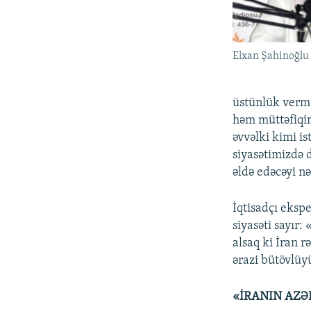
Elxan Şahinoğlu
üstünlük vermə
həm müttəfiqim
əvvəlki kimi i
siyasətimizdə 
əldə edəcəyi nə
İqtisadçı eksp
siyasəti sayır:
alsaq ki İran 
ərazi bütövlüy
«İRANIN AZƏ