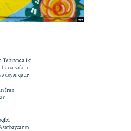
r. Tehranda iki
 İrana səfərin
ə dəyər qatır.
an İran
dan
əqibi
 Azərbaycanın