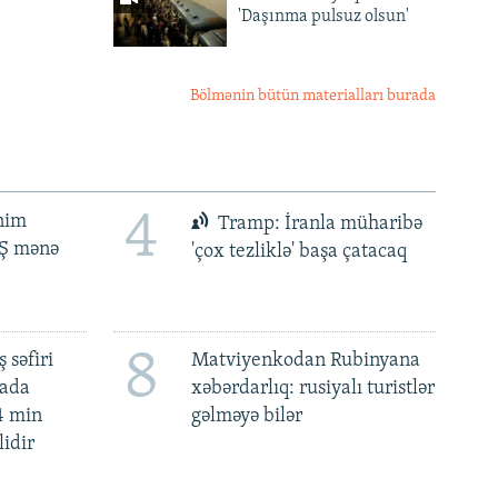
'Daşınma pulsuz olsun'
Bölmənin bütün materialları burada
4
ənim
Tramp: İranla müharibə
BŞ mənə
'çox tezliklə' başa çatacaq
8
 səfiri
Matviyenkodan Rubinyana
mada
xəbərdarlıq: rusiyalı turistlər
4 min
gəlməyə bilər
lidir