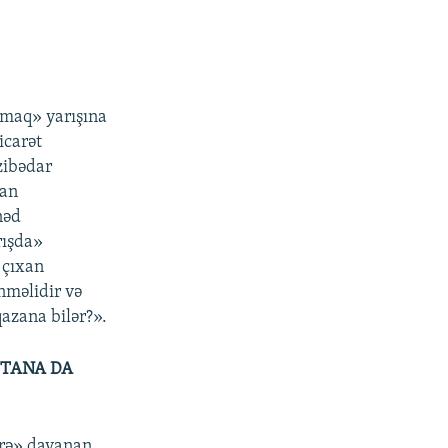
nmaq» yarışına
icarət
azibədar
can
nəd
rışda»
 çıxan
nməlidir və
qazana bilər?».
TANA DA
lərə» dayanan