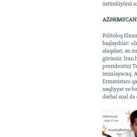
üstünlüyünü az
AZƏRBAYCANL
Politoloq Elxa
başlayıblar: «İ
əlaqələri, ən ö
görünür. İran 
prezidentini T
imzalayacaq. A
Ermənistanı qa
nəqliyyat və b
dərhal sual da