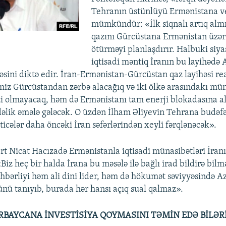
Tehranın üstünlüyü Ermənistana v
mümkündür: «İlk siqnalı artıq almı
qazını Gürcüstana Ermənistan üzə
ötürməyi planlaşdırır. Halbuki siya
iqtisadi məntiq İranın bu layihədə
sini diktə edir. İran-Ermənistan-Gürcüstan qaz layihəsi rea
iz Gürcüstandan zərbə alacağıq və iki ölkə arasındakı mün
sti olmayacaq, həm də Ermənistanı tam enerji blokadasına 
dəlik əmələ gələcək. O üzdən İlham Əliyevin Tehrana budəfək
ticələr daha öncəki İran səfərlərindən xeyli fərqlənəcək».
ert Nicat Hacızadə Ermənistanla iqtisadi münasibətləri İranı
 «Biz heç bir halda İrana bu məsələ ilə bağlı irad bildirə bil
rəhbərliyi həm ali dini lider, həm də hökumət səviyyəsində 
ünü tanıyıb, burada hər hansı açıq sual qalmaz».
RBAYCANA İNVESTİSİYA QOYMASINI TƏMİN EDƏ BİLƏR