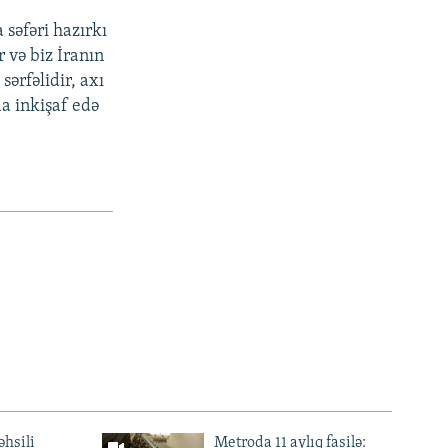
 səfəri hazırkı
 və biz İranın
sərfəlidir, axı
da inkişaf edə
əhsili
Metroda 11 aylıq fasilə: