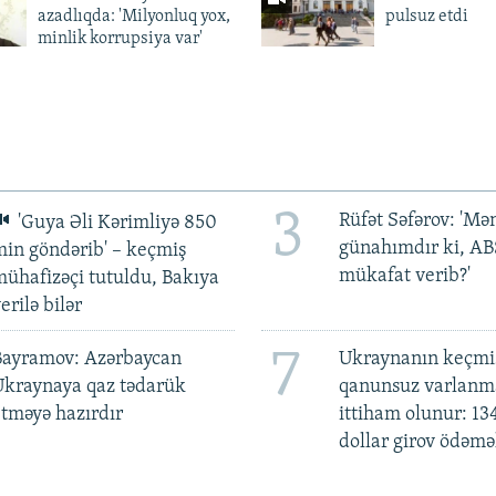
azadlıqda: 'Milyonluq yox,
pulsuz etdi
minlik korrupsiya var'
3
Rüfət Səfərov: 'M
'Guya Əli Kərimliyə 850
günahımdır ki, A
in göndərib' – keçmiş
mükafat verib?'
ühafizəçi tutuldu, Bakıya
erilə bilər
7
Bayramov: Azərbaycan
Ukraynanın keçmiş
Ukraynaya qaz tədarük
qanunsuz varlan
tməyə hazırdır
ittiham olunur: 13
dollar girov ödəmə