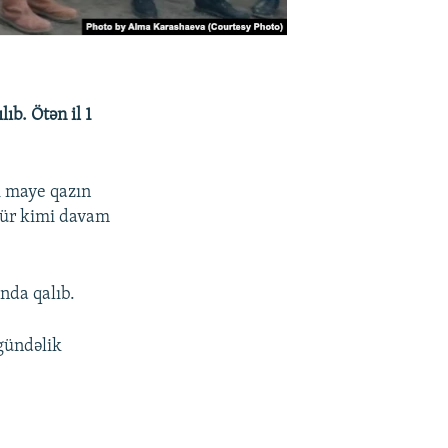
ıb. Ötən il 1
i maye qazın
ndür kimi davam
nda qalıb.
 gündəlik