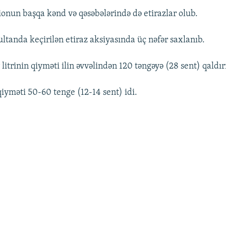
onun başqa kənd və qəsəbələrində də etirazlar olub.
ltanda keçirilən etiraz aksiyasında üç nəfər saxlanıb.
litrinin qiyməti ilin əvvəlindən 120 təngəyə (28 sent) qaldırı
n qiyməti 50-60 tenge (12-14 sent) idi.