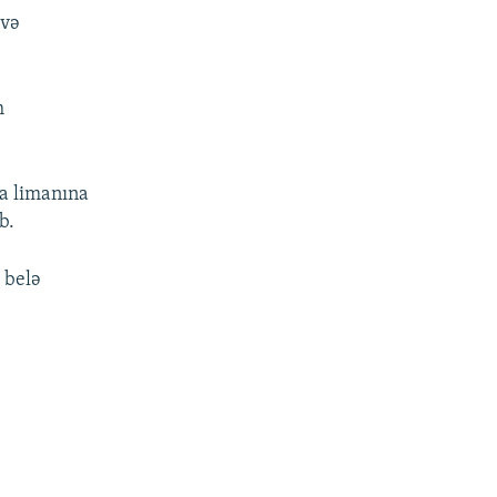
 və
m
va limanına
b.
 belə