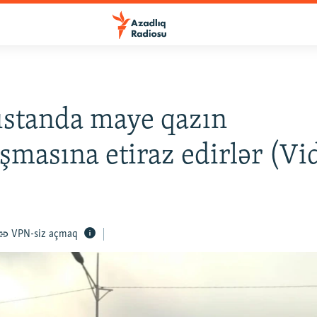
ıstanda maye qazın
şmasına etiraz edirlər (Vi
VPN-siz açmaq