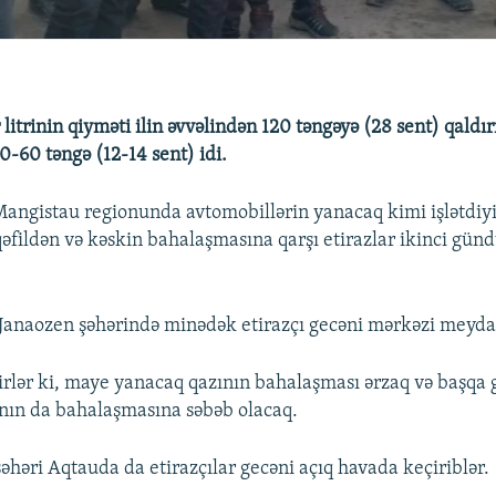
litrinin qiyməti ilin əvvəlindən 120 təngəyə (28 sent) qaldırıl
50-60 təngə (12-14 sent) idi.
angistau regionunda avtomobillərin yanacaq kimi işlətdiy
qəfildən və kəskin bahalaşmasına qarşı etirazlar ikinci gü
Janaozen şəhərində minədək etirazçı gecəni mərkəzi meyda
yirlər ki, maye yanacaq qazının bahalaşması ərzaq və başqa
ının da bahalaşmasına səbəb olacaq.
şəhəri Aqtauda da etirazçılar gecəni açıq havada keçiriblər.