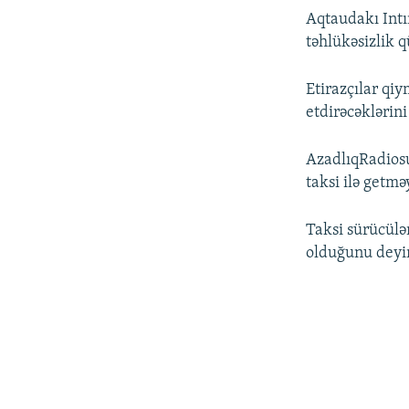
Aqtaudakı Intı
təhlükəsizlik 
Etirazçılar qi
etdirəcəklərini 
AzadlıqRadiosu
taksi ilə getmə
Taksi sürücülə
olduğunu deyir