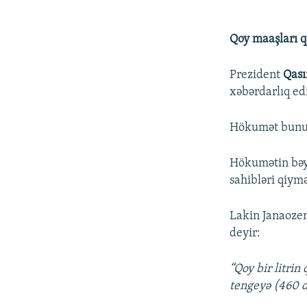
Qoy maaşları q
Prezident
Qası
xəbərdarlıq ed
Hökumət bununl
Hökumətin bəy
sahibləri qiymə
Lakin Janaozen
deyir:
“Qoy bir litri
tengeyə (460 do