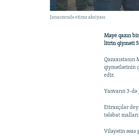
Janaozendə etiraz aksiyası
Maye qazın bir 
litrin qiyməti 
Qazaxıstanın M
qiymətlərinin 
edir.
Yanvarın 3-də 
Etirazçılar de
tələbat mallar
Vilayətin əsas 