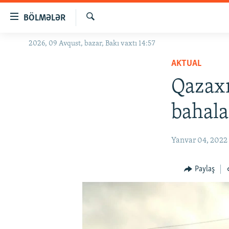
Keçid
BÖLMƏLƏR
linkləri
Axtar
Əsas
2026, 09 Avqust, bazar, Bakı vaxtı 14:57
GÜNDƏM
məzmuna
AKTUAL
#İZAHLA
qayıt
Əsas
Qazax
KORRUPSIOMETR
naviqasiyaya
#ƏSLINDƏ
qayıt
bahala
Axtarışa
FƏRQƏ BAX
keç
QANUNI DOĞRU
Yanvar 04, 2022
ARAŞDIRMA
Paylaş
MULTIMEDIA
RADIO ARXIV
VIDEO
HAQQIMIZDA
FOTOQALEREYA
OXU ZALI