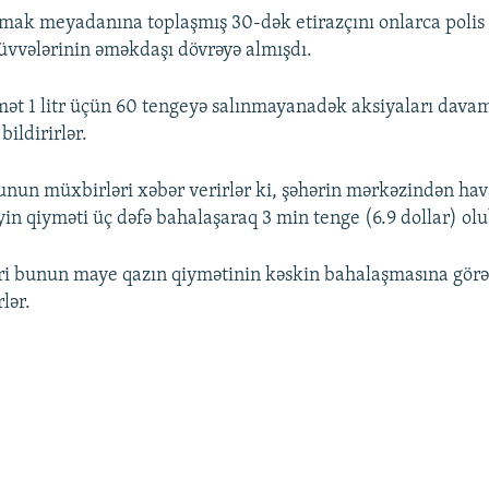
mak meyadanına toplaşmış 30-dək etirazçını onlarca polis
qüvvələrinin əməkdaşı dövrəyə almışdı.
ymət 1 litr üçün 60 tengeyə salınmayanadək aksiyaları dava
bildirirlər.
nun müxbirləri xəbər verirlər ki, şəhərin mərkəzindən ha
yin qiyməti üç dəfə bahalaşaraq 3 min tenge (6.9 dollar) olu
ri bunun maye qazın qiymətinin kəskin bahalaşmasına görə
lər.