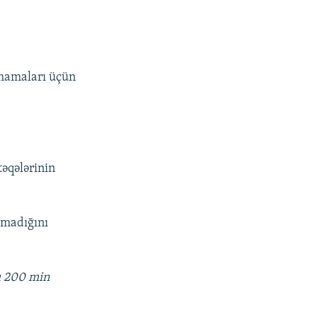
şmamaları üçün
əqələrinin
lmadığını
zı 200 min