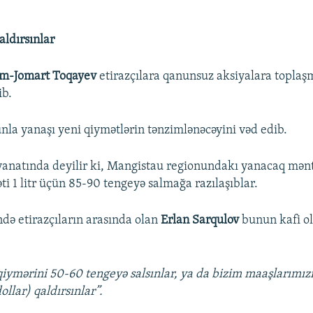
aldırsınlar
m-Jomart Toqayev
etirazçılara qanunsuz aksiyalara topla
ib.
a yanaşı yeni qiymətlərin tənzimlənəcəyini vəd edib.
anatında deyilir ki, Mangistau regionundakı yanacaq mənt
ti 1 litr üçün 85-90 tengeyə salmağa razılaşıblar.
də etirazçıların arasında olan
Erlan Sarqulov
bunun kafi o
n qiymərini 50-60 tengeyə salsınlar, ya da bizim maaşlarımı
llar) qaldırsınlar”.