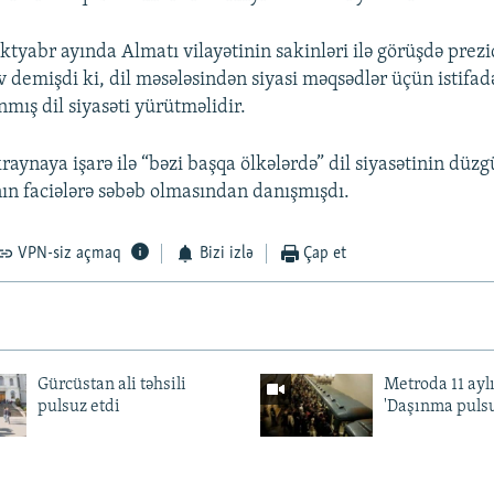
Auto
240p
360p
480p
ktyabr ayında Almatı vilayətinin sakinləri ilə görüşdə prez
720p
1080p
 demişdi ki, dil məsələsindən siyasi məqsədlər üçün istifad
nmış dil siyasəti yürütməlidir.
kraynaya işarə ilə “bəzi başqa ölkələrdə” dil siyasətinin düz
n faciələrə səbəb olmasından danışmışdı.
VPN-siz açmaq
Bizi izlə
Çap et
Gürcüstan ali təhsili
Metroda 11 aylı
pulsuz etdi
'Daşınma pulsu