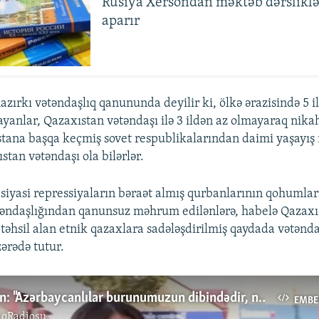
Rusiya Xersondan məktəb dərsliklə
aparır
azırkı vətəndaşlıq qanununda deyilir ki, ölkə ərazisində 5 i
yanlar, Qazaxıstan vətəndaşı ilə 3 ildən az olmayaraq nika
tana başqa keçmiş sovet respublikalarından daimi yaşayış 
stan vətəndaşı ola bilərlər.
iyasi repressiyaların bəraət almış qurbanlarının qohumlar
əndaşlığından qanunsuz məhrum edilənlərə, habelə Qazaxıs
təhsil alan etnik qazaxlara sadələşdirilmiş qaydada vətənda
ərədə tutur.
Erməni sakin: "Azərbaycanlılar burunumuzun dibindədir, necə sakit ola bilərik"?
EMBE
ıqRadiosu