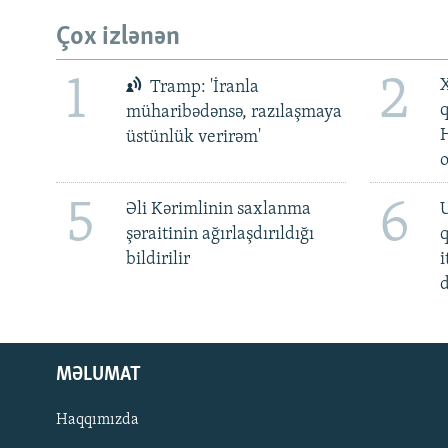
Çox izlənən
1
2
X
Tramp: 'İranla
müharibədənsə, razılaşmaya
üstünlük verirəm'
5
6
Əli Kərimlinin saxlanma
U
şəraitinin ağırlaşdırıldığı
bildirilir
i
d
MƏLUMAT
Haqqımızda