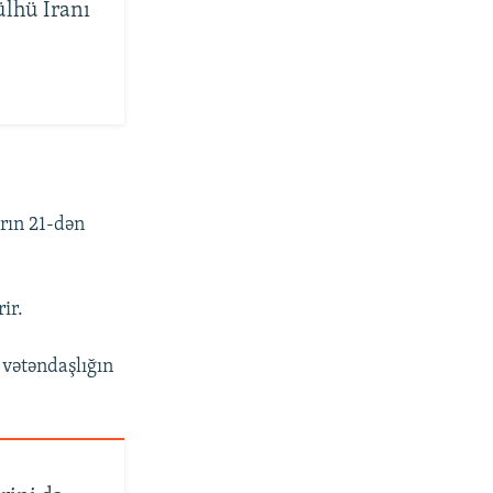
lhü İranı
rın 21-dən
ir.
 vətəndaşlığın