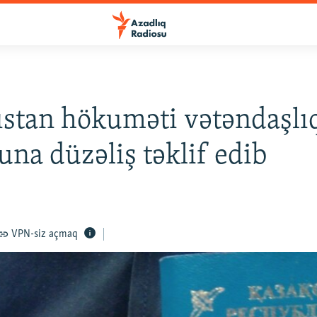
stan hökuməti vətəndaşlı
na düzəliş təklif edib
VPN-siz açmaq