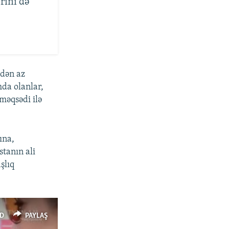
rini də
ldən az
hda olanlar,
məqsədi ilə
ına,
tanın ali
şlıq
D
PAYLAŞ