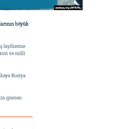
larının böyük
ş layihəsinə
ini və milli
lkəyə Rusiya
ün qismən