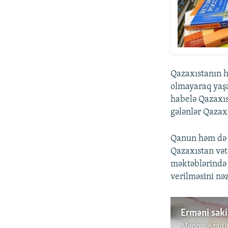
Qazaxıstanın h
olmayaraq yaşa
habelə Qazaxıs
gələnlər Qazaxı
Qanun həm də s
Qazaxıstan vət
məktəblərində 
verilməsini nəz
Mənbə:
Azadl