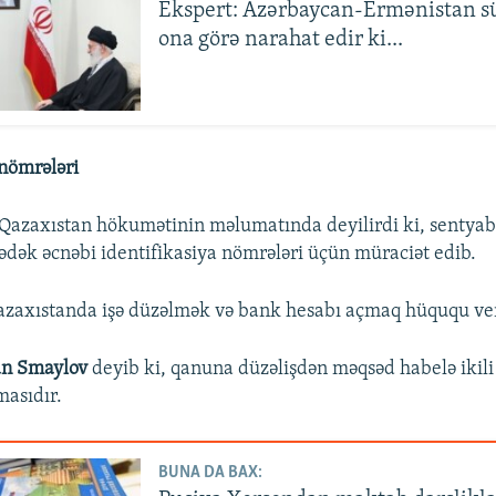
Ekspert: Azərbaycan-Ermənistan sü
ona görə narahat edir ki...
 nömrələri
Qazaxıstan hökumətinin məlumatında deyilirdi ki, sentyab
dək əcnəbi identifikasiya nömrələri üçün müraciət edib.
azaxıstanda işə düzəlmək və bank hesabı açmaq hüququ ver
an Smaylov
deyib ki, qanuna düzəlişdən məqsəd habelə ikili
masıdır.
BUNA DA BAX: