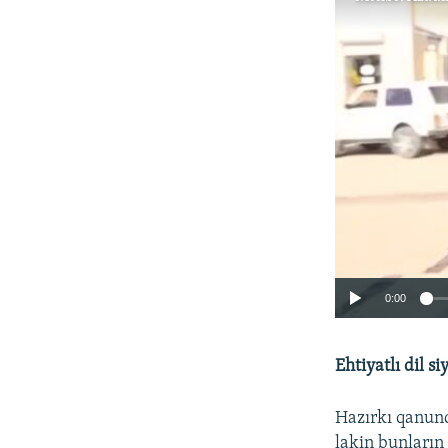
0:00
Ehtiyatlı dil si
Hazırkı qanund
lakin bunların