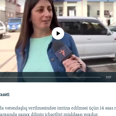
No media source currently available
3:07
EMBED
yasəti
a vətəndaşlıq verilməsindən imtina edilməsi üçün 14 əsas n
 arasında qazax dilinin icbariliyi müddəası yoxdur.