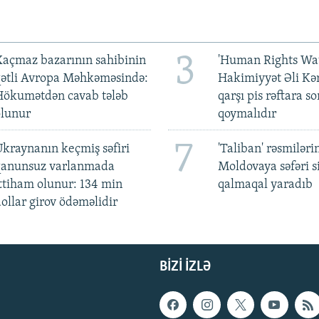
3
açmaz bazarının sahibinin
'Human Rights Wat
qətli Avropa Məhkəməsində:
Hakimiyyət Əli Kə
Hökumətdən cavab tələb
qarşı pis rəftara so
olunur
qoymalıdır
7
kraynanın keçmiş səfiri
'Taliban' rəsmiləri
qanunsuz varlanmada
Moldovaya səfəri s
ttiham olunur: 134 min
qalmaqal yaradıb
ollar girov ödəməlidir
BIZI IZLƏ