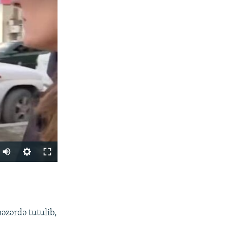
Auto
240p
PAYLAŞ
360p
480p
əzərdə tutulib,
720p