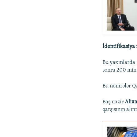
İdentifikasiya
Bu yaxınlarda 
sonra 200 minə
Bu nömrələr Q
Baş nazir
Alix
qarşısının alın