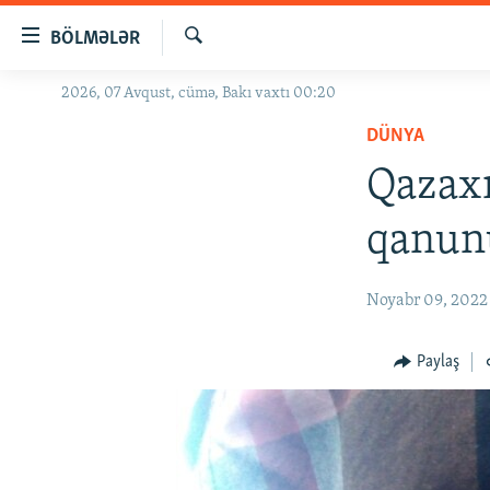
Keçid
BÖLMƏLƏR
linkləri
Axtar
Əsas
2026, 07 Avqust, cümə, Bakı vaxtı 00:20
GÜNDƏM
məzmuna
DÜNYA
#İZAHLA
qayıt
Əsas
Qazaxı
KORRUPSIOMETR
naviqasiyaya
#ƏSLINDƏ
qayıt
qanunu
Axtarışa
FƏRQƏ BAX
keç
QANUNI DOĞRU
Noyabr 09, 2022
ARAŞDIRMA
Paylaş
MULTIMEDIA
RADIO ARXIV
VIDEO
HAQQIMIZDA
FOTOQALEREYA
OXU ZALI