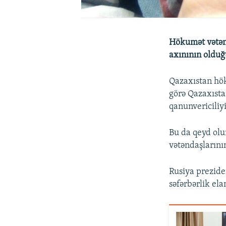
Hökumət vətənd
axınının olduğ
Qazaxıstan hök
görə Qazaxıstan
qanunvericiliyi
Bu da qeyd olu
vətəndaşlarını
Rusiya prezide
səfərbərlik el