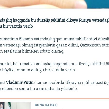
aşlıq haqqında bu düzəliş təklifini ölkəyə Rusiya vətəndaş
u bir vaxtda verib
umətinin ölkənin vətəndaşlıq qanununa təklif etdiyi düzəli
 vətəndaşı olmaq istəyənlərin qazax dilini, Qazaxıstan tarix
n əsaslarını bilmələri icbari olacaq.
nur ki, hökumət vətəndaşlıq haqqında bu düzəliş təklifini ö
n böyük axınının olduğu bir vaxtda verib.
nti
Vladimir Putin
ötən sentyabrda Ukrayna müharibəsi üç
an edəndən sonra bu axın daha da güclənib.
BUNA DA BAX: