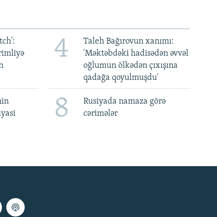
4
ch':
Taleh Bağırovun xanımı:
rimliyə
'Məktəbdəki hadisədən əvvəl
n
oğlumun ölkədən çıxışına
qadağa qoyulmuşdu'
8
nin
Rusiyada namaza görə
iyasi
cərimələr