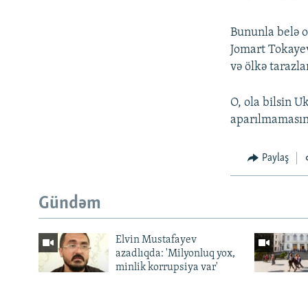
Bununla belə o
Jomart Tokayev
və ölkə tarazla
O, ola bilsin U
aparılmamasını
Paylaş
Gündəm
Elvin Mustafayev
azadlıqda: 'Milyonluq yox,
minlik korrupsiya var'