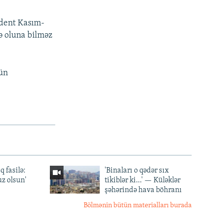
1080p
ident Kasım-
ə oluna bilməz
px
en
gün
q fasilə:
'Binaları o qədər sıx
z olsun'
tikiblər ki...' — Küləklər
şəhərində hava böhranı
Bölmənin bütün materialları burada