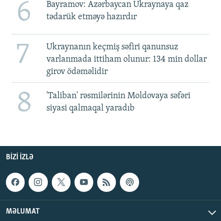
6
Bayramov: Azərbaycan Ukraynaya qaz
tədarük etməyə hazırdır
7
Ukraynanın keçmiş səfiri qanunsuz
varlanmada ittiham olunur: 134 min dollar
girov ödəməlidir
8
'Taliban' rəsmilərinin Moldovaya səfəri
siyasi qalmaqal yaradıb
BIZI IZLƏ
MƏLUMAT