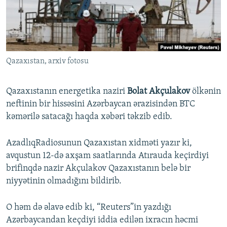
İNFOQRAFIKA
AZƏRBAYCAN ƏDƏBIYYATI KITABXANASI
MISSIYAMIZ
BIZI IZLƏ
KARIKATURA
İSLAM VƏ DEMOKRATIYA
PEŞƏ ETIKASI VƏ JURNALISTIKA STANDARTLARIMIZ
İZ - MƏDƏNIYYƏT PROQRAMI
MATERIALLARIMIZDAN ISTIFADƏ
Qazaxıstan, arxiv fotosu
AZADLIQRADIOSU MOBIL TELEFONUNUZDA
RFE/RL-in bütün saytları
BIZIMLƏ ƏLAQƏ
Qazaxıstanın energetika naziri
Bolat Akçulakov
ölkənin
XƏBƏR BÜLLETENLƏRIMIZ
neftinin bir hissəsini Azərbaycan ərazisindən BTC
kəmərilə satacağı haqda xəbəri təkzib edib.
AzadlıqRadiosunun Qazaxıstan xidməti yazır ki,
avqustun 12-də axşam saatlarında Atırauda keçirdiyi
brifinqdə nazir Akçulakov Qazaxıstanın belə bir
niyyətinin olmadığını bildirib.
O həm də əlavə edib ki, “Reuters”in yazdığı
Azərbaycandan keçdiyi iddia edilən ixracın həcmi