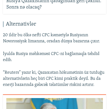
Rusiya Qazaxıstanın qabağından geri çəkildi.
Sonra nə olacaq?
Alternativlər
20 ildir bu ölkə nefti CPC kəməriylə Rusiyanın
Novorossiysk limanına, oradan dünya bazarına çıxır.
İyulda Rusiya məhkəməsi CPC-ni bağlamaqla təhdid
edib.
“Reuters” yazır ki, Qazaxıstan hökumətinin üz tutduğu
alternativlərin heç biri CPC kimi praktik deyil. Bu da
enerji bazarında gələcək təlatümlər riskini artırır.