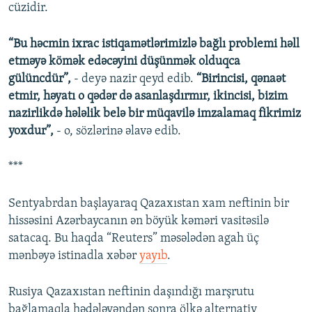
cüzidir.
“Bu həcmin ixrac istiqamətlərimizlə bağlı problemi həll
etməyə kömək edəcəyini düşünmək olduqca
gülüncdür”,
- deyə nazir qeyd edib.
“Birincisi, qənaət
etmir, həyatı o qədər də asanlaşdırmır, ikincisi, bizim
nazirlikdə hələlik belə bir müqavilə imzalamaq fikrimiz
yoxdur”,
- o, sözlərinə əlavə edib.
***
Sentyabrdan başlayaraq Qazaxıstan xam neftinin bir
hissəsini Azərbaycanın ən böyük kəməri vasitəsilə
satacaq. Bu haqda “Reuters” məsələdən agah üç
mənbəyə istinadla xəbər
yayıb
.
Rusiya Qazaxıstan neftinin daşındığı marşrutu
bağlamaqla hədələyəndən sonra ölkə alternativ