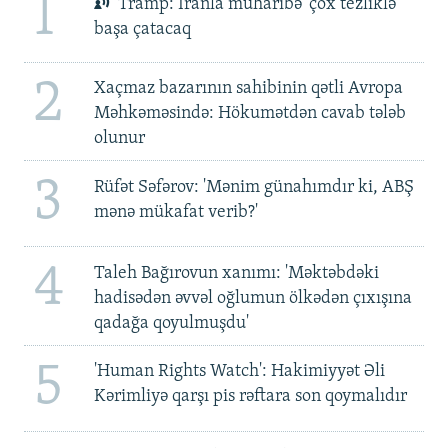
1
Tramp: İranla müharibə 'çox tezliklə'
başa çatacaq
2
Xaçmaz bazarının sahibinin qətli Avropa
Məhkəməsində: Hökumətdən cavab tələb
olunur
3
Rüfət Səfərov: 'Mənim günahımdır ki, ABŞ
mənə mükafat verib?'
4
Taleh Bağırovun xanımı: 'Məktəbdəki
hadisədən əvvəl oğlumun ölkədən çıxışına
qadağa qoyulmuşdu'
5
'Human Rights Watch': Hakimiyyət Əli
Kərimliyə qarşı pis rəftara son qoymalıdır