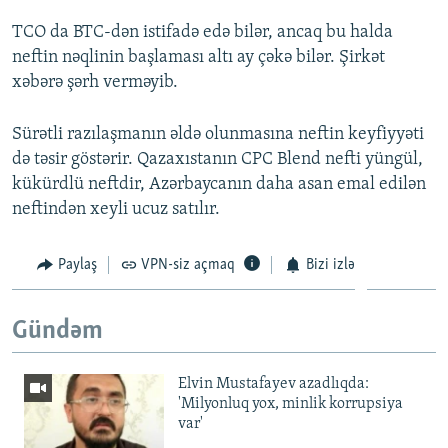
TCO da BTC-dən istifadə edə bilər, ancaq bu halda
neftin nəqlinin başlaması altı ay çəkə bilər. Şirkət
xəbərə şərh verməyib.
Sürətli razılaşmanın əldə olunmasına neftin keyfiyyəti
də təsir göstərir. Qazaxıstanın CPC Blend nefti yüngül,
kükürdlü neftdir, Azərbaycanın daha asan emal edilən
neftindən xeyli ucuz satılır.
Paylaş
VPN-siz açmaq
Bizi izlə
Gündəm
Elvin Mustafayev azadlıqda:
'Milyonluq yox, minlik korrupsiya
var'