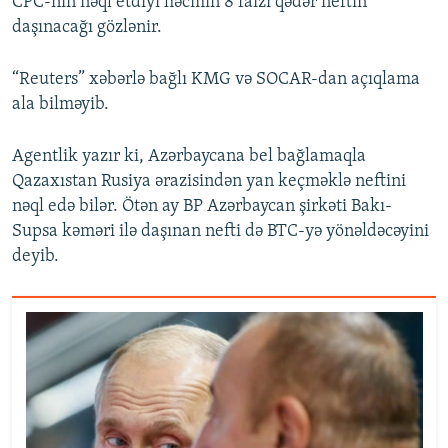
CPC-nin nəql etdiyi həcmin 8 faizi qədər neftin
daşınacağı gözlənir.
“Reuters” xəbərlə bağlı KMG və SOCAR-dan açıqlama
ala bilməyib.
Agentlik yazır ki, Azərbaycana bel bağlamaqla
Qazaxıstan Rusiya ərazisindən yan keçməklə neftini
nəql edə bilər. Ötən ay BP Azərbaycan şirkəti Bakı-
Supsa kəməri ilə daşınan nefti də BTC-yə yönəldəcəyini
deyib.