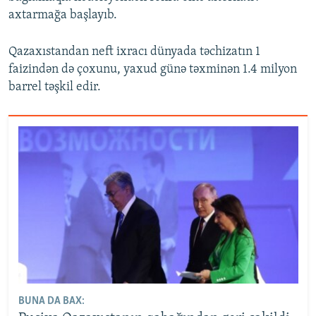
axtarmağa başlayıb.
Qazaxıstandan neft ixracı dünyada təchizatın 1
faizindən də çoxunu, yaxud günə təxminən 1.4 milyon
barrel təşkil edir.
BUNA DA BAX: