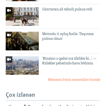
Gürcüstan ali təhsili pulsuz etdi
Metroda 11 aylıq fasilə: 'Daşınma
pulsuz olsun'
'Binaları o qədər sıx tikiblər ki...' —
Küləklər şəhərində hava böhranı
Bölmənin bütün materialları burada
Çox izlənən