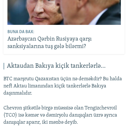
BUNA DA BAX:
Azərbaycan Qərbin Rusiyaya qarşı
sanksiyalarına tuş gələ bilərmi?
Aktaudan Bakıya kiçik tankerlərlə...
BTC marşrutu Qazaxıstan üçün nə deməkdir? Bu halda
neft Aktau limanından kiçik tankerlərlə Bakıya
daşınmalıdır.
Chevron şitkətilə birgə müəssisə olan Tengizchevroil
(TCO) isə kəmər və dəmiryolu danışıqları üzrə ayrıca
danışıqlar aparır, iki mənbə deyib.