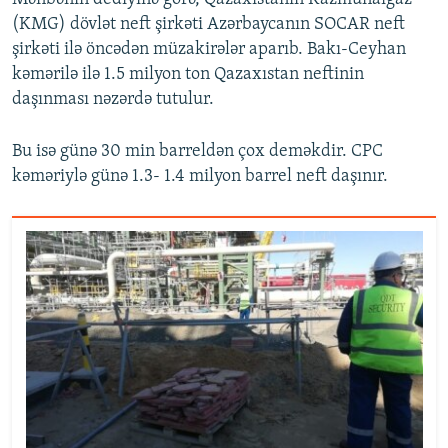
(KMG) dövlət neft şirkəti Azərbaycanın SOCAR neft
şirkəti ilə öncədən müzakirələr aparıb. Bakı-Ceyhan
kəmərilə ilə 1.5 milyon ton Qazaxıstan neftinin
daşınması nəzərdə tutulur.
Bu isə günə 30 min barreldən çox deməkdir. CPC
kəməriylə günə 1.3- 1.4 milyon barrel neft daşınır.