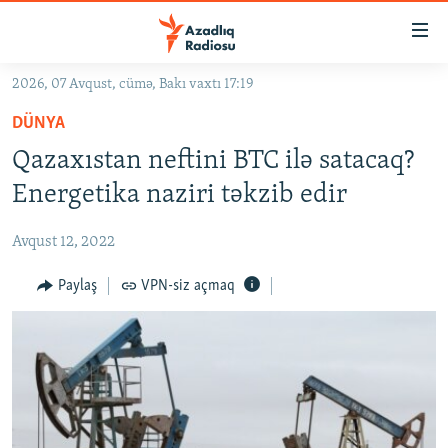
Keçid
linkləri
Əsas
2026, 07 Avqust, cümə, Bakı vaxtı 17:19
məzmuna
GÜNDƏM
DÜNYA
qayıt
#İZAHLA
Əsas
Qazaxıstan neftini BTC ilə satacaq?
KORRUPSIOMETR
naviqasiyaya
Energetika naziri təkzib edir
qayıt
#ƏSLINDƏ
Axtarışa
Avqust 12, 2022
FƏRQƏ BAX
keç
QANUNI DOĞRU
Paylaş
VPN-siz açmaq
ARAŞDIRMA
MULTIMEDIA
RADIO ARXIV
VIDEO
HAQQIMIZDA
FOTOQALEREYA
OXU ZALI