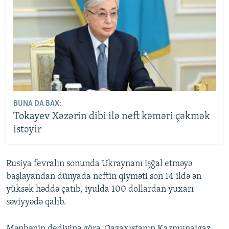
BUNA DA BAX:
Tokayev Xəzərin dibi ilə neft kəməri çəkmək
istəyir
Rusiya fevralın sonunda Ukraynanı işğal etməyə
başlayandan dünyada neftin qiyməti son 14 ildə ən
yüksək həddə çatıb, iyulda 100 dollardan yuxarı
səviyyədə qalıb.
Mənbənin dediyinə görə, Qazaxıstanın Kazmunaigaz