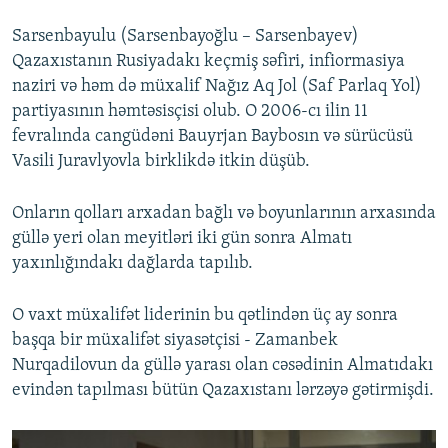
Sarsenbayulu (Sarsenbayoğlu – Sarsenbayev)
Qazaxıstanın Rusiyadakı keçmiş səfiri, infiormasiya
naziri və həm də müxalif Nağız Aq Jol (Saf Parlaq Yol)
partiyasının həmtəsisçisi olub. O 2006-cı ilin 11
fevralında cangüdəni Bauyrjan Baybosın və sürücüsü
Vasili Juravlyovla birklikdə itkin düşüb.
Onların qolları arxadan bağlı və boyunlarının arxasında
güllə yeri olan meyitləri iki gün sonra Almatı
yaxınlığındakı dağlarda tapılıb.
O vaxt müxalifət liderinin bu qətlindən üç ay sonra
başqa bir müxalifət siyasətçisi - Zamanbek
Nurqadilovun da güllə yarası olan cəsədinin Almatıdakı
evindən tapılması bütün Qazaxıstanı lərzəyə gətirmişdi.