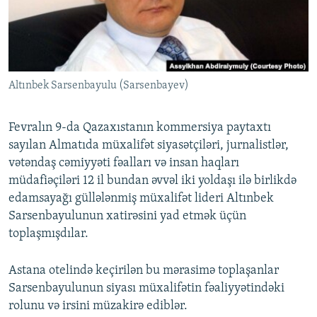
İNFOQRAFIKA
AZƏRBAYCAN ƏDƏBIYYATI KITABXANASI
MISSIYAMIZ
BIZI IZLƏ
KARIKATURA
İSLAM VƏ DEMOKRATIYA
PEŞƏ ETIKASI VƏ JURNALISTIKA STANDARTLARIMIZ
İZ - MƏDƏNIYYƏT PROQRAMI
MATERIALLARIMIZDAN ISTIFADƏ
Altınbek Sarsenbayulu (Sarsenbayev)
AZADLIQRADIOSU MOBIL TELEFONUNUZDA
RFE/RL-in bütün saytları
BIZIMLƏ ƏLAQƏ
Fevralın 9-da Qazaxıstanın kommersiya paytaxtı
XƏBƏR BÜLLETENLƏRIMIZ
sayılan Almatıda müxalifət siyasətçiləri, jurnalistlər,
vətəndaş cəmiyyəti fəalları və insan haqları
müdafiəçiləri 12 il bundan əvvəl iki yoldaşı ilə birlikdə
edamsayağı güllələnmiş müxalifət lideri Altınbek
Sarsenbayulunun xatirəsini yad etmək üçün
toplaşmışdılar.
Astana otelində keçirilən bu mərasimə toplaşanlar
Sarsenbayulunun siyası müxalifətin fəaliyyətindəki
rolunu və irsini müzakirə ediblər.