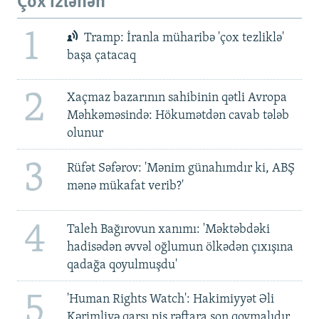
Çox izlənən
1
Tramp: İranla müharibə 'çox tezliklə'
başa çatacaq
2
Xaçmaz bazarının sahibinin qətli Avropa
Məhkəməsində: Hökumətdən cavab tələb
olunur
3
Rüfət Səfərov: 'Mənim günahımdır ki, ABŞ
mənə mükafat verib?'
4
Taleh Bağırovun xanımı: 'Məktəbdəki
hadisədən əvvəl oğlumun ölkədən çıxışına
qadağa qoyulmuşdu'
5
'Human Rights Watch': Hakimiyyət Əli
Kərimliyə qarşı pis rəftara son qoymalıdır