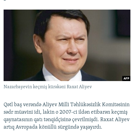
Nazarbayevin keçmiş kürəkəni Raxat Aliyev
Qətl baş verəndə Aliyev Milli Təhlükəsizlik Komitəsinin
sədr müavini idi, lakin o 2007-ci ildən etibarən keçmiş
qaynatasının qatı tənqidçisinə çevrilmişdi. Raxat Aliyev
artıq Avropada könüllü sürgündə yaşayırdı.