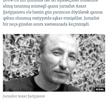
2004-cü ilin iyulunda hər iki siyasətçidən müsahibə
almış tanınmış müstəqil qazax jurnalist Asxat
Şaripjanovu elə həmin gün yarımcan döyülərək qanına
qəltan olunmuş vəziyyətdə aşkar etmişdilər. Jurnalist
bir neçə gündən sonra xəstəxanada keçinmişdi.
Jurnalist Asxat Şaripjanov