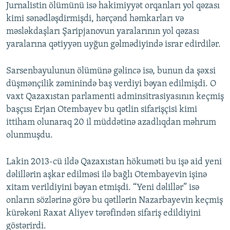
Jurnalistin ölümünü isə hakimiyyət orqanları yol qəzası
kimi sənədləşdirmişdi, hərçənd həmkarları və
məsləkdaşları Şaripjanovun yaralarının yol qəzası
yaralarına qətiyyən uyğun gəlmədiyində israr edirdilər.
Sarsenbayulunun ölümünə gəlincə isə, bunun da şəxsi
düşmənçilik zəminində baş verdiyi bəyan edilmişdi. O
vaxt Qazaxıstan parlamenti adminsitrasiyasının keçmiş
başçısı Erjan Otembayev bu qətlin sifarişçisi kimi
ittiham olunaraq 20 il müddətinə azadlıqdan məhrum
olunmuşdu.
Lakin 2013-cü ildə Qazaxıstan hökuməti bu işə aid yeni
dəlillərin aşkar edilməsi ilə bağlı Otembayevin işinə
xitam verildiyini bəyan etmişdi. “Yeni dəlillər” isə
onların sözlərinə görə bu qətllərin Nazarbayevin keçmiş
kürəkəni Raxat Aliyev tərəfindən sifariş edildiyini
göstərirdi.