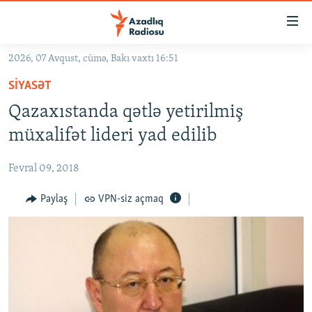
Keçid
linkləri
Əsas
2026, 07 Avqust, cümə, Bakı vaxtı 16:51
məzmuna
GÜNDƏM
SIYASƏT
qayıt
#İZAHLA
Əsas
Qazaxıstanda qətlə yetirilmiş
KORRUPSIOMETR
naviqasiyaya
müxalifət lideri yad edilib
qayıt
#ƏSLINDƏ
Axtarışa
Fevral 09, 2018
FƏRQƏ BAX
keç
QANUNI DOĞRU
Paylaş
VPN-siz açmaq
ARAŞDIRMA
MULTIMEDIA
RADIO ARXIV
VIDEO
HAQQIMIZDA
FOTOQALEREYA
OXU ZALI