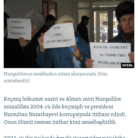
Nurqadilovun tərəfdarları etiraz aksiyasında (Foto
arxivdəndir)
Keçmiş hökumət naziri və Almatı meri Nurqadilov
müxalifətə 2004-cü ildə keçmişdi və prezident
Nursultan Nazarbayevi korrupsiyada ittiham edirdi.
Onun ölümü rəsmən intihar kimi sənədləşdirilib.