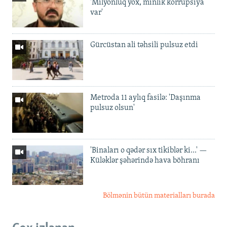
'Milyonluq yox, minlik korrupsiya
var'
Gürcüstan ali təhsili pulsuz etdi
Metroda 11 aylıq fasilə: 'Daşınma
pulsuz olsun'
'Binaları o qədər sıx tikiblər ki...' —
Küləklər şəhərində hava böhranı
Bölmənin bütün materialları burada