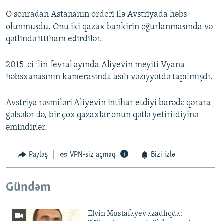
O sonradan Astananın orderi ilə Avstriyada həbs
olunmuşdu. Onu iki qazax bankirin oğurlanmasında və
qətlində ittiham edirdilər.
2015-ci ilin fevral ayında Aliyevin meyiti Vyana
həbsxanasının kamerasında asılı vəziyyətdə tapılmışdı.
Avstriya rəsmiləri Aliyevin intihar etdiyi barədə qərara
gəlsələr də, bir çox qazaxlar onun qətlə yetirildiyinə
əmindirlər.
Paylaş
VPN-siz açmaq
Bizi izlə
Gündəm
Elvin Mustafayev azadlıqda: