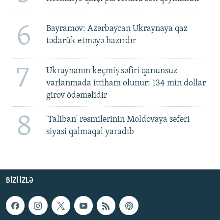
6
Bayramov: Azərbaycan Ukraynaya qaz
tədarük etməyə hazırdır
7
Ukraynanın keçmiş səfiri qanunsuz
varlanmada ittiham olunur: 134 min dollar
girov ödəməlidir
8
'Taliban' rəsmilərinin Moldovaya səfəri
siyasi qalmaqal yaradıb
BIZI IZLƏ