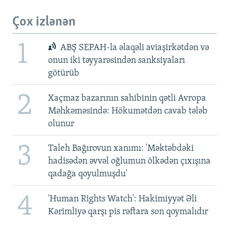
Çox izlənən
1
ABŞ SEPAH-la əlaqəli aviaşirkətdən və
onun iki təyyarəsindən sanksiyaları
götürüb
2
Xaçmaz bazarının sahibinin qətli Avropa
Məhkəməsində: Hökumətdən cavab tələb
olunur
3
Taleh Bağırovun xanımı: 'Məktəbdəki
hadisədən əvvəl oğlumun ölkədən çıxışına
qadağa qoyulmuşdu'
4
'Human Rights Watch': Hakimiyyət Əli
Kərimliyə qarşı pis rəftara son qoymalıdır