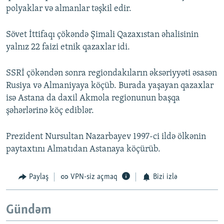
polyaklar və almanlar təşkil edir.
Sövet İttifaqı çökəndə Şimali Qazaxıstan əhalisinin
yalnız 22 faizi etnik qazaxlar idi.
SSRİ çökəndən sonra regiondakıların əksəriyyəti əsasən
Rusiya və Almaniyaya köçüb. Burada yaşayan qazaxlar
isə Astana da daxil Akmola regionunun başqa
şəhərlərinə köç ediblər.
Prezident Nursultan Nazarbayev 1997-ci ildə ölkənin
paytaxtını Almatıdan Astanaya köçürüb.
Paylaş
VPN-siz açmaq
Bizi izlə
Gündəm