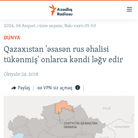
Keçid
linkləri
Əsas
2026, 06 Avqust, cümə axşamı, Bakı vaxtı 05:50
məzmuna
GÜNDƏM
DÜNYA
qayıt
#İZAHLA
Əsas
Qazaxıstan 'əsasən rus əhalisi
KORRUPSIOMETR
naviqasiyaya
tükənmiş' onlarca kəndi ləğv edir
qayıt
#ƏSLINDƏ
Axtarışa
Oktyabr 24, 2018
FƏRQƏ BAX
keç
QANUNI DOĞRU
Paylaş
VPN-siz açmaq
ARAŞDIRMA
MULTIMEDIA
RADIO ARXIV
VIDEO
HAQQIMIZDA
FOTOQALEREYA
OXU ZALI