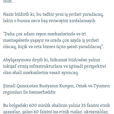
olub.
Nazir bildirib ki, bu tədbir yeni iş yerləri yaradacaq,
lakin o bunun necə baş verəcəyini xırdalamayıb.
"Daha çox adam rayon mərkəzlərində və iri
məntəqələrdə yaşayır və orada çox sayda iş yerləri
olacaq, kiçik və orta biznes üçün şərait yaradılacaq”.
Abylqasymova deyib ki, hökumət büdcədən yalnız
inkişaf etmiş infrastrukturlara və iqtisadi perspektivi
olan əhali mərkəzlərinə vəsait ayıracaq.
Şimali Qazaxıstan Rusiyanın Kurqan, Omsk və Tyumen
regionları ilə həmsərhəddir.
Bu bölgədəki 600 minlik əhalinin yalnız 35 faizini etnik
qazaxlar, qalan 60 faizini isə etnik ruslar, ukraynalılar,