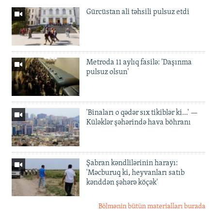
Gürcüstan ali təhsili pulsuz etdi
Metroda 11 aylıq fasilə: 'Daşınma
pulsuz olsun'
'Binaları o qədər sıx tikiblər ki...' —
Küləklər şəhərində hava böhranı
Şabran kəndlilərinin harayı:
'Məcburuq ki, heyvanları satıb
kənddən şəhərə köçək'
Bölmənin bütün materialları burada