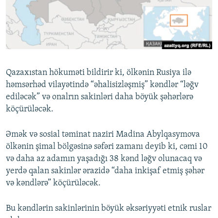
İNFOQRAFIKA
AZƏRBAYCAN ƏDƏBIYYATI KITABXANASI
MISSIYAMIZ
BIZI IZLƏ
KARIKATURA
İSLAM VƏ DEMOKRATIYA
PEŞƏ ETIKASI VƏ JURNALISTIKA STANDARTLARIMIZ
İZ - MƏDƏNIYYƏT PROQRAMI
MATERIALLARIMIZDAN ISTIFADƏ
AZADLIQRADIOSU MOBIL TELEFONUNUZDA
RFE/RL-in bütün saytları
Qazaxıstan hökuməti bildirir ki, ölkənin Rusiya ilə
BIZIMLƏ ƏLAQƏ
həmsərhəd vilayətində “əhalisizləşmiş” kəndlər “ləğv
ediləcək” və onalrın sakinləri daha böyük şəhərlərə
XƏBƏR BÜLLETENLƏRIMIZ
köçürüləcək.
Əmək və sosial təminat naziri Madina Abylqasymova
ölkənin şimal bölgəsinə səfəri zamanı deyib ki, cəmi 10
və daha az adamın yaşadığı 38 kənd ləğv olunacaq və
yerdə qalan sakinlər ərazidə “daha inkişaf etmiş şəhər
və kəndlərə” köçürüləcək.
Bu kəndlərin sakinlərinin böyük əksəriyyəti etnik ruslar