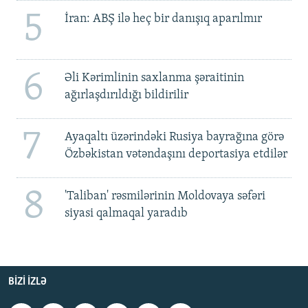
5
İran: ABŞ ilə heç bir danışıq aparılmır
6
Əli Kərimlinin saxlanma şəraitinin
ağırlaşdırıldığı bildirilir
7
Ayaqaltı üzərindəki Rusiya bayrağına görə
Özbəkistan vətəndaşını deportasiya etdilər
8
'Taliban' rəsmilərinin Moldovaya səfəri
siyasi qalmaqal yaradıb
BIZI IZLƏ