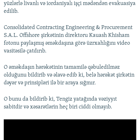
yüzlərlə livanlı və iordaniyalı işçi mədəndən evakuasiya
edilib.
Consolidated Contracting Engineering & Procurement
S.A.L. Offshore şirkətinin direktoru Kauash Khisham
fotonu paylaşmış əməkdaşına görə üzrxahlığını video
vasitəsilə çatdırıb.
O əməkdaşın hərəkətinin tamamilə qəbuledilməz
olduğunu bildirib və əlavə edib ki, belə hərəkət şirkətin
dəyər və prinsipləri ilə bir araya sığmır.
O bunu da bildirib ki, Tengiz yatağında vəziyyıt
sabitdir və xəsarətlərin heç biri ciddi olmayıb.