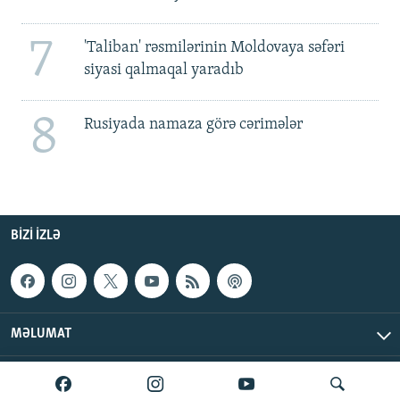
7
'Taliban' rəsmilərinin Moldovaya səfəri
siyasi qalmaqal yaradıb
8
Rusiyada namaza görə cərimələr
BIZI IZLƏ
MƏLUMAT
AzadlıqRadiosu © 2026 Inc. | Bütün hüquqlar qorunur