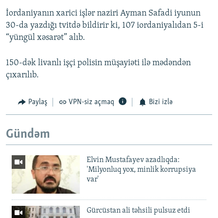
İordaniyanın xarici işlər naziri Ayman Safadi iyunun
30-da yazdığı tvitdə bildirir ki, 107 iordaniyalıdan 5-i
“yüngül xəsarət” alıb.
150-dək livanlı işçi polisin müşayiəti ilə mədəndən
çıxarılıb.
Paylaş
VPN-siz açmaq
Bizi izlə
Gündəm
Elvin Mustafayev azadlıqda:
'Milyonluq yox, minlik korrupsiya
var'
Gürcüstan ali təhsili pulsuz etdi