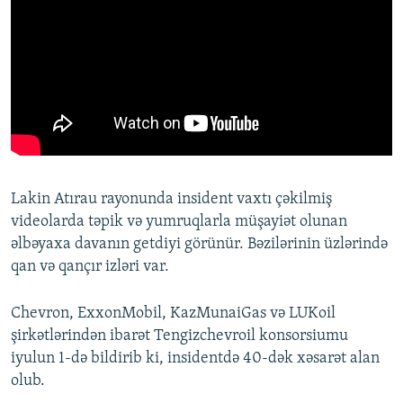
Lakin Atırau rayonunda insident vaxtı çəkilmiş
videolarda təpik və yumruqlarla müşayiət olunan
əlbəyaxa davanın getdiyi görünür. Bəzilərinin üzlərində
qan və qançır izləri var.
Chevron, ExxonMobil, KazMunaiGas və LUKoil
şirkətlərindən ibarət Tengizchevroil konsorsiumu
iyulun 1-də bildirib ki, insidentdə 40-dək xəsarət alan
olub.