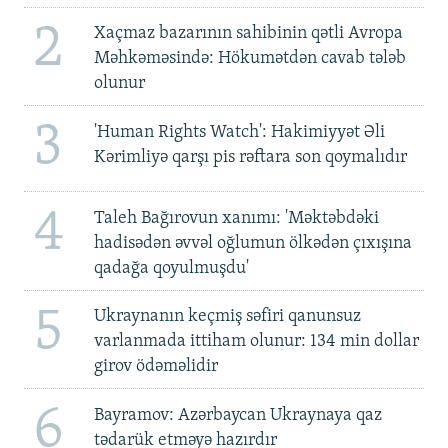
2
Xaçmaz bazarının sahibinin qətli Avropa
Məhkəməsində: Hökumətdən cavab tələb
olunur
3
'Human Rights Watch': Hakimiyyət Əli
Kərimliyə qarşı pis rəftara son qoymalıdır
4
Taleh Bağırovun xanımı: 'Məktəbdəki
hadisədən əvvəl oğlumun ölkədən çıxışına
qadağa qoyulmuşdu'
5
Ukraynanın keçmiş səfiri qanunsuz
varlanmada ittiham olunur: 134 min dollar
girov ödəməlidir
6
Bayramov: Azərbaycan Ukraynaya qaz
tədarük etməyə hazırdır