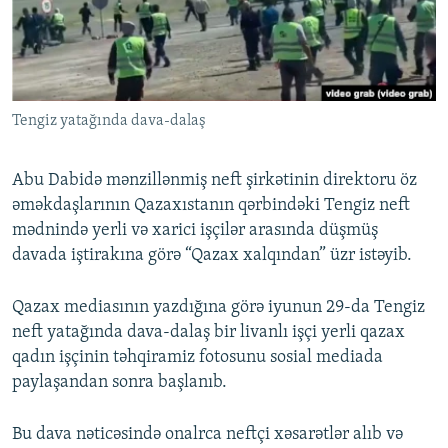
İNFOQRAFIKA
AZƏRBAYCAN ƏDƏBIYYATI KITABXANASI
MISSIYAMIZ
BIZI IZLƏ
KARIKATURA
İSLAM VƏ DEMOKRATIYA
PEŞƏ ETIKASI VƏ JURNALISTIKA STANDARTLARIMIZ
İZ - MƏDƏNIYYƏT PROQRAMI
MATERIALLARIMIZDAN ISTIFADƏ
Tengiz yatağında dava-dalaş
AZADLIQRADIOSU MOBIL TELEFONUNUZDA
RFE/RL-in bütün saytları
BIZIMLƏ ƏLAQƏ
Abu Dabidə mənzillənmiş neft şirkətinin direktoru öz
XƏBƏR BÜLLETENLƏRIMIZ
əməkdaşlarının Qazaxıstanın qərbindəki Tengiz neft
mədnində yerli və xarici işçilər arasında düşmüş
davada iştirakına görə “Qazax xalqından” üzr istəyib.
Qazax mediasının yazdığına görə iyunun 29-da Tengiz
neft yatağında dava-dalaş bir livanlı işçi yerli qazax
qadın işçinin təhqiramiz fotosunu sosial mediada
paylaşandan sonra başlanıb.
Bu dava nəticəsində onalrca neftçi xəsarətlər alıb və