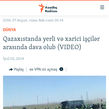
Keçid
linkləri
Əsas
2026, 07 Avqust, cümə, Bakı vaxtı 06:54
məzmuna
GÜNDƏM
DÜNYA
qayıt
#İZAHLA
Əsas
Qazaxıstanda yerli və xarici işçilər
KORRUPSIOMETR
naviqasiyaya
arasında dava olub (VIDEO)
qayıt
#ƏSLINDƏ
Axtarışa
İyul 02, 2019
FƏRQƏ BAX
keç
QANUNI DOĞRU
Paylaş
VPN-siz açmaq
ARAŞDIRMA
MULTIMEDIA
RADIO ARXIV
VIDEO
HAQQIMIZDA
FOTOQALEREYA
OXU ZALI