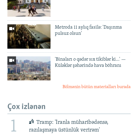
Metroda 11 aylıq fasilə: 'Daşınma
pulsuz olsun'
'Binaları o qədər sıx tikiblər ki...' —
Küləklər şəhərində hava böhranı
Bölmənin bütün materialları burada
Çox izlənən
1
Tramp: 'İranla müharibədənsə,
razılaşmaya üstünlük verirəm'