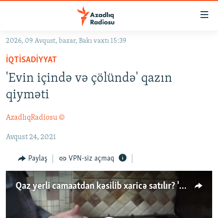
Keçid
linkləri
Əsas
2026, 09 Avqust, bazar, Bakı vaxtı 15:39
məzmuna
GÜNDƏM
İQTISADIYYAT
qayıt
#İZAHLA
Əsas
'Evin içində və çölündə' qazın
KORRUPSIOMETR
naviqasiyaya
qiyməti
qayıt
#ƏSLINDƏ
Axtarışa
AzadlıqRadiosu ©
FƏRQƏ BAX
keç
Avqust 24, 2021
QANUNI DOĞRU
ARAŞDIRMA
Paylaş
VPN-siz açmaq
MULTIMEDIA
Qaz yerli camaatdan kəsilib xaricə satılır? 'Hər çərşənbə guya qəza olur'
RADIO ARXIV
VIDEO
HAQQIMIZDA
FOTOQALEREYA
OXU ZALI