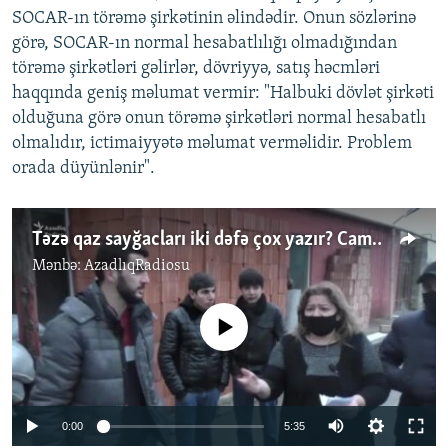
SOCAR-ın törəmə şirkətinin əlindədir. Onun sözlərinə
görə, SOCAR-ın normal hesabatlılığı olmadığından
törəmə şirkətləri gəlirlər, dövriyyə, satış həcmləri
haqqında geniş məlumat vermir: "Halbuki dövlət şirkəti
olduğuna görə onun törəmə şirkətləri normal hesabatlı
olmalıdır, ictimaiyyətə məlumat verməlidir. Problem
orada düyünlənir".
Təzə qaz sayğacları iki dəfə çox yazır? Camaat narazıdır
Mənbə:
AzadlıqRadiosu
No media source currently available
Auto
0:00
5:35