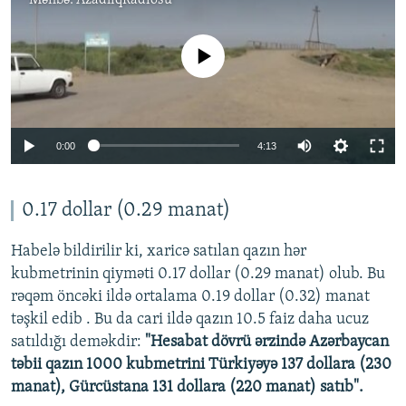
Mənbə:
AzadlıqRadiosu
No media source currently available
Auto
0:00
4:13
240p
360p
0.17 dollar (0.29 manat)
Auto
240p
360p
480p
480p
Habelə bildirilir ki, xaricə satılan qazın hər
720p
kubmetrinin qiyməti 0.17 dollar (0.29 manat) olub. Bu
720p
1080p
rəqəm öncəki ildə ortalama 0.19 dollar (0.32) manat
1080p
təşkil edib . Bu da cari ildə qazın 10.5 faiz daha ucuz
satıldığı deməkdir:
"Hesabat dövrü ərzində Azərbaycan
təbii qazın 1000 kubmetrini Türkiyəyə 137 dollara (230
manat), Gürcüstana 131 dollara (220 manat) satıb".