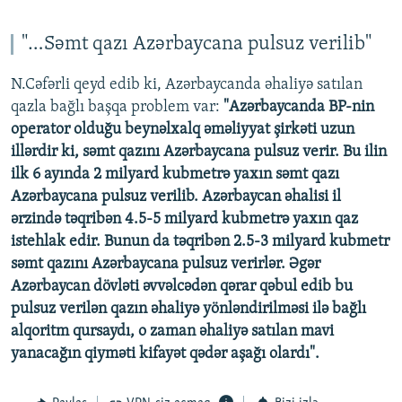
240p
360p
"…Səmt qazı Azərbaycana pulsuz verilib"
Auto
240p
360p
480p
480p
N.Cəfərli qeyd edib ki, Azərbaycanda əhaliyə satılan
720p
qazla bağlı başqa problem var:
"Azərbaycanda BP-nin
720p
1080p
operator olduğu beynəlxalq əməliyyat şirkəti uzun
1080p
illərdir ki, səmt qazını Azərbaycana pulsuz verir. Bu ilin
ilk 6 ayında 2 milyard kubmetrə yaxın səmt qazı
Azərbaycana pulsuz verilib. Azərbaycan əhalisi il
ərzində təqribən 4.5-5 milyard kubmetrə yaxın qaz
istehlak edir. Bunun da təqribən 2.5-3 milyard kubmetr
səmt qazını Azərbaycana pulsuz verirlər. Əgər
Azərbaycan dövləti əvvəlcədən qərar qəbul edib bu
pulsuz verilən qazın əhaliyə yönləndirilməsi ilə bağlı
alqoritm qursaydı, o zaman əhaliyə satılan mavi
yanacağın qiyməti kifayət qədər aşağı olardı".