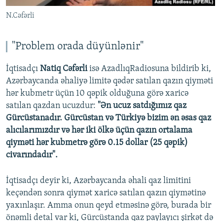
N.Cəfərli
"Problem orada düyünlənir"
İqtisadçı
Natiq Cəfərli
isə AzadlıqRadiosuna bildirib ki,
Azərbaycanda əhaliyə limitə qədər satılan qazın qiyməti
hər kubmetr üçün 10 qəpik olduğuna görə xaricə
satılan qazdan ucuzdur:
"Ən ucuz satdığımız qaz
Gürcüstanadır. Gürcüstan və Türkiyə bizim ən əsas qaz
alıcılarımızdır və hər iki ölkə üçün qazın ortalama
qiyməti hər kubmetrə görə 0.15 dollar (25 qəpik)
civarındadır".
İqtisadçı deyir ki, Azərbaycanda əhali qaz limitini
keçəndən sonra qiymət xaricə satılan qazın qiymətinə
yaxınlaşır. Amma onun qeyd etməsinə görə, burada bir
önəmli detal var ki, Gürcüstanda qaz paylayıcı şirkət də