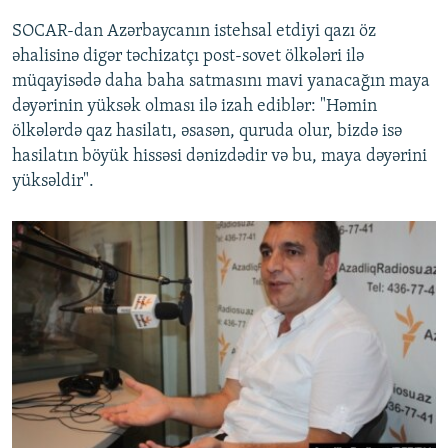
SOCAR-dan Azərbaycanın istehsal etdiyi qazı öz
əhalisinə digər təchizatçı post-sovet ölkələri ilə
müqayisədə daha baha satmasını mavi yanacağın maya
dəyərinin yüksək olması ilə izah ediblər: "Həmin
ölkələrdə qaz hasilatı, əsasən, quruda olur, bizdə isə
hasilatın böyük hissəsi dənizdədir və bu, maya dəyərini
yüksəldir".