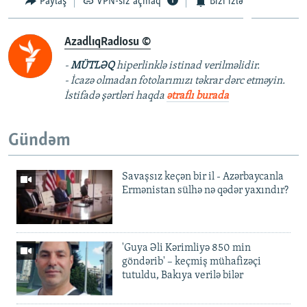
Paylaş
VPN-siz açmaq
Bizi izlə
AzadlıqRadiosu ©
-
MÜTLƏQ
hiperlinklə istinad verilməlidir.
- İcazə olmadan fotolarımızı təkrar dərc etməyin.
İstifadə şərtləri haqda
ətraflı burada
Gündəm
Savaşsız keçən bir il - Azərbaycanla
Ermənistan sülhə nə qədər yaxındır?
'Guya Əli Kərimliyə 850 min
göndərib' – keçmiş mühafizəçi
tutuldu, Bakıya verilə bilər