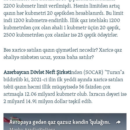
2200 kubmetr limit verilmişdi. Həmin limitdən artıq
qazın hər kubmetri 20 qəpikdən hesablanırdı. Bu limit
indi 1200 kubmetrə endirilib. İllik qaz istehlakı 1200
kubmetrdən çox olan əhali 1 kubmetr üçün 20 qəpik,
2500 kubmetrdən çox olanlar isə 25 qəpik ödəyirlər.
Bəs xaricə satılan qazın qiymətləri necədir? Xaricə qaz
əhaliyə nisbətən ucuz, yoxsa baha satılır?
Azərbaycan Dövlət Neft Şirkəti
ndən (SOCAR) "Turan"a
bildirilib ki, 2021-ci ilin ilk yeddi ayında xaricə satılan
təbii qazın həcmi illik müqayisədə 56 faizdən çox
artmaqla 12.06 milyard kubmetr olub. İxracın dəyəri isə
2 milyard 14.91 milyon dollar təşkil edib.
Avropaya gedən qaz qazsız kəndin "qulağının" dibindən keçir