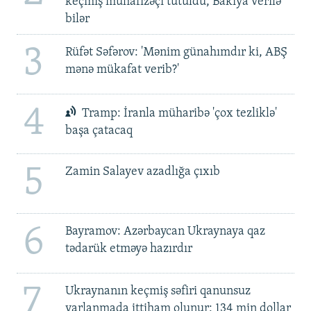
keçmiş mühafizəçi tutuldu, Bakıya verilə
bilər
3
Rüfət Səfərov: 'Mənim günahımdır ki, ABŞ
mənə mükafat verib?'
4
Tramp: İranla müharibə 'çox tezliklə'
başa çatacaq
5
Zamin Salayev azadlığa çıxıb
6
Bayramov: Azərbaycan Ukraynaya qaz
tədarük etməyə hazırdır
7
Ukraynanın keçmiş səfiri qanunsuz
varlanmada ittiham olunur: 134 min dollar