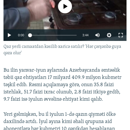
İNFOQRAFIKA
AZƏRBAYCAN ƏDƏBIYYATI KITABXANASI
MISSIYAMIZ
No media source currently available
BIZI IZLƏ
KARIKATURA
İSLAM VƏ DEMOKRATIYA
PEŞƏ ETIKASI VƏ JURNALISTIKA STANDARTLARIMIZ
İZ - MƏDƏNIYYƏT PROQRAMI
MATERIALLARIMIZDAN ISTIFADƏ
Auto
0:00
3:44
AZADLIQRADIOSU MOBIL TELEFONUNUZDA
RFE/RL-in bütün saytları
240p
Qaz yerli camaatdan kəsilib xaricə satılır? 'Hər çərşənbə guya
BIZIMLƏ ƏLAQƏ
qəza olur'
360p
XƏBƏR BÜLLETENLƏRIMIZ
480p
Auto
240p
360p
480p
Bu ilin yanvar-iyun aylarında Azərbaycanda əmtəəlik
720p
təbii qaz ehtiyatları 17 milyard 409.9 milyon kubmetr
720p
1080p
təşkil edib. Rəsmi açıqlamaya görə, onun 35.8 faizi
1080p
istehlak, 51.7 faizi ixrac olunub, 2.8 faizi itkiyə gedib,
9.7 faizi isə iyulun əvvəlinə ehtiyat kimi qalıb.
Yeri gəlmişkən, bu il iyulun 1-də qazın qiyməti ölkə
daxilində artdı. İyul ayına kimi əhali qrupuna aid
abonentlərə hər kubmetri 10 qəpikdən hesablanan