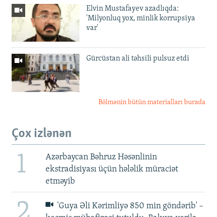
Elvin Mustafayev azadlıqda:
'Milyonluq yox, minlik korrupsiya
var'
Gürcüstan ali təhsili pulsuz etdi
Bölmənin bütün materialları burada
Çox izlənən
1
Azərbaycan Bəhruz Həsənlinin
ekstradisiyası üçün hələlik müraciət
etməyib
2
'Guya Əli Kərimliyə 850 min göndərib' –