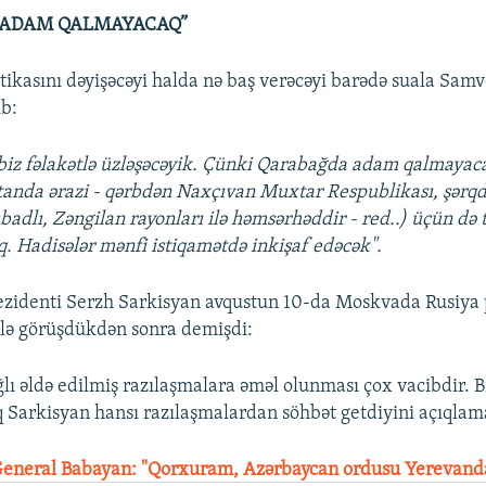
 ADAM QALMAYACAQ”
ktikasını dəyişəcəyi halda nə baş verəcəyi barədə suala Sam
ib:
biz fəlakətlə üzləşəcəyik. Çünki Qarabağda adam qalmayac
anda ərazi - qərbdən Naxçıvan Muxtar Respublikası, şərqd
badlı, Zəngilan rayonları ilə həmsərhəddir - red..) üçün də 
. Hadisələr mənfi istiqamətdə inkişaf edəcək".
ezidenti Serzh Sarkisyan avqustun 10-da Moskvada Rusiya 
lə görüşdükdən sonra demişdi:
lı əldə edilmiş razılaşmalara əməl olunması çox vacibdir. 
q Sarkisyan hansı razılaşmalardan söhbət getdiyini açıqlam
General Babayan: "Qorxuram, Azərbaycan ordusu Yerevanda 