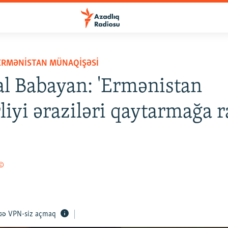
ERMƏNISTAN MÜNAQIŞƏSI
l Babayan: 'Ermənistan
liyi əraziləri qaytarmağa r
 ©
VPN-siz açmaq