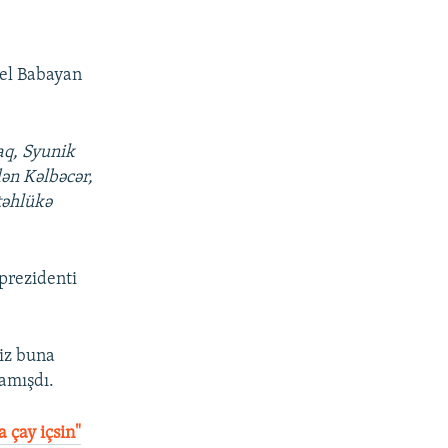
vel Babayan
aq, Syunik
ən Kəlbəcər,
təhlükə
prezidenti
Biz buna
amışdı.
çay içsin"