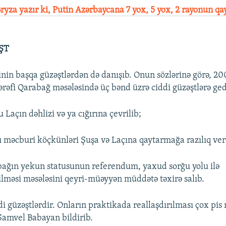
ryza yazır ki, Putin Azərbaycana 7 yox, 5 yox, 2 rayonun qa
ŞT
in başqa güzəştlərdən də danışıb. Onun sözlərinə görə, 20
ərəfi Qarabağ məsələsində üç bənd üzrə ciddi güzəştlərə ged
u Laçın dəhlizi və ya cığırına çevrilib;
ı məcburi köçkünləri Şuşa və Laçına qaytarmağa razılıq ver
bağın yekun statusunun referendum, yaxud sorğu yolu ilə
lməsi məsələsini qeyri-müəyyən müddətə təxirə salıb.
i güzəştlərdir. Onların praktikada reallaşdırılması çox pis 
- Samvel Babayan bildirib.