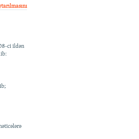
ytarılmasını
08-ci ildən
ib:
ib;
nəticələrə