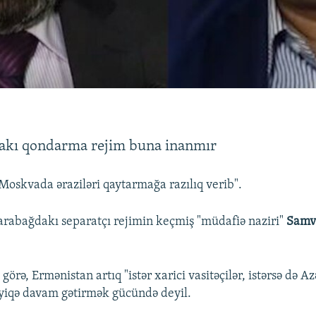
kı qondarma rejim buna inanmır
 Moskvada əraziləri qaytarmağa razılıq verib".
rabağdakı separatçı rejimin keçmiş "müdafiə naziri"
Samv
görə, Ermənistan artıq "istər xarici vasitəçilər, istərsə də 
zyiqə davam gətirmək gücündə deyil.