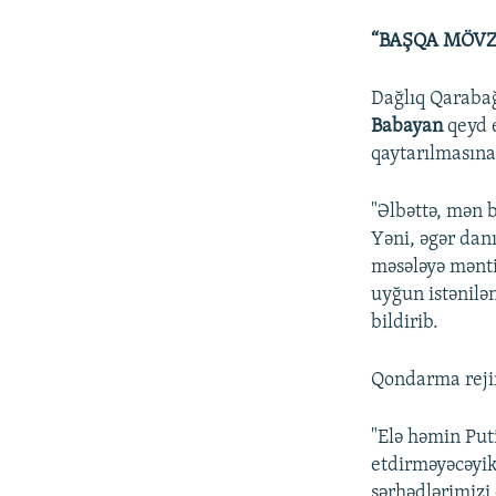
“BAŞQA MÖVZ
Dağlıq Qaraba
Babayan
qeyd e
qaytarılmasına 
"Əlbəttə, mən
Yəni, əgər danı
məsələyə mənti
uyğun istənilən
bildirib.
Qondarma rejim
"Elə həmin Put
etdirməyəcəyik
sərhədlərimiz