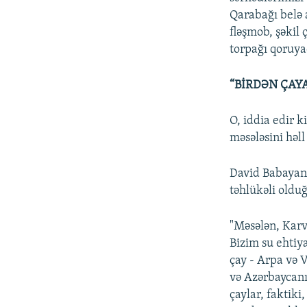
Qarabağı belə 
fləşmob, şəkil
torpağı qoruya
“BİRDƏN ÇAY
O, iddia edir k
məsələsini hə
David Babayan 
təhlükəli oldu
"Məsələn, Karv
Bizim su ehtiy
çay - Arpa və 
və Azərbaycanı
çaylar, faktik