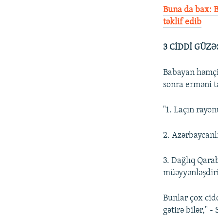
Buna da bax: B
təklif edib
3 CİDDİ GÜZƏ
Babayan həmçin
sonra erməni t
"1. Laçın rayon
2. Azərbaycanl
3. Dağlıq Qara
müəyyənləşdiri
Bunlar çox cidd
gətirə bilər," 