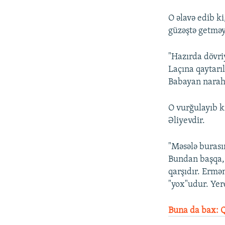
O əlavə edib k
güzəştə getməy
"Hazırda dövri
Laçına qaytarıl
Babayan naraha
O vurğulayıb k
Əliyevdir.
"Məsələ burasın
Bundan başqa, 
qarşıdır. Ermən
"yox"udur. Yere
Buna da bax: Q