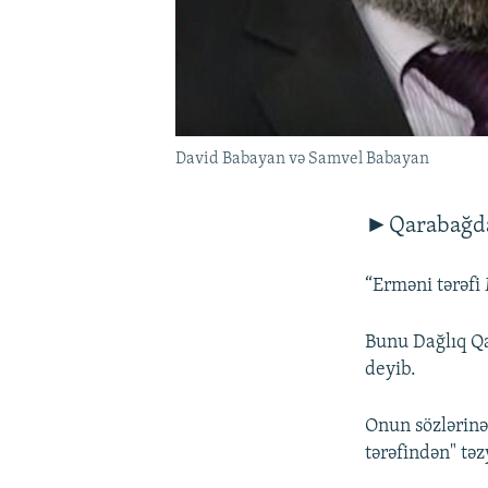
David Babayan və Samvel Babayan
►Qarabağda
“Erməni tərəfi
Bunu Dağlıq Qa
deyib.
Onun sözlərinə 
tərəfindən" tə