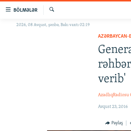
Keçid
BÖLMƏLƏR
linkləri
Axtar
Əsas
2026, 08 Avqust, şənbə, Bakı vaxtı 02:19
GÜNDƏM
məzmuna
AZƏRBAYCAN-
#İZAHLA
qayıt
Əsas
Genera
KORRUPSIOMETR
naviqasiyaya
#ƏSLINDƏ
qayıt
rəhbər
Axtarışa
FƏRQƏ BAX
keç
verib'
QANUNI DOĞRU
ARAŞDIRMA
AzadlıqRadiosu
MULTIMEDIA
Avqust 23, 2016
RADIO ARXIV
VIDEO
HAQQIMIZDA
FOTOQALEREYA
OXU ZALI
Paylaş