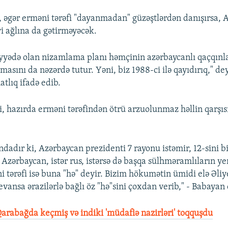
i, əgər erməni tərəfi "dayanmadan" güzəştlərdən danışırsa,
i ağlına da gətirməyəcək.
yyədə olan nizamlama planı həmçinin azərbaycanlı qaçqınl
masını da nəzərdə tutur. Yəni, biz 1988-ci ilə qayıdırıq," d
tlıq ifadə edib.
i, hazırda erməni tərəfindən ötrü arzuolunmaz həllin qarşıs
dadır ki, Azərbaycan prezidenti 7 rayonu istəmir, 12-sini bi
Azərbaycan, istər rus, istərsə də başqa sülhməramlıların ye
i tərəfi isə buna "hə" deyir. Bizim hökumətin ümidi elə Əli
vansa ərazilərlə bağlı öz "hə"sini çoxdan verib," - Babayan
arabağda keçmiş və indiki 'müdafiə nazirləri' toqquşdu