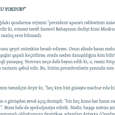
U YOXDUR?”
ğdakı qondarma rejimin "prezident aparatı rəhbərinin müa
dir ki, erməni tərəfi Samvel Babayanın dediyi kimi Moskva
razılıq verə bilməzdi.
 bunu qeyri-mümkün hesab edirəm. Onun əlində hansı məlu
şıqlar qapalı keçirilirsə, orada nədən danışıldığını kim bilir
qli yanaşaq: Yerevan neçə dəfə bəyan edib ki, o, rəsmi Ste
 variantı qəbul edir. Bu, bütün prezidentlərin yanında min d
in təmsilçisi deyir ki, "heç kim bizi güzəştə məcbur edə bi
in o görüşdən əvvəl açıq demişdi: "biz heç kimə hər hansı va
”. Bizsə hələ də spekulyasiya edirik. Nədir, başqa mövzu yo
i qorumalı olduğumuzu deyiriksə, adamları Artsaxa (Qonda