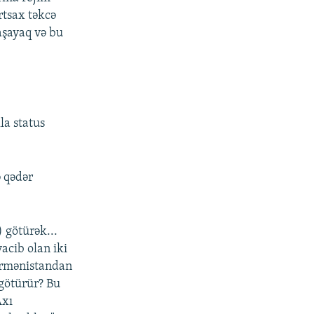
rtsax təkcə
aşayaq və bu
la status
ə qədər
 götürək...
acib olan iki
 Ermənistandan
götürür? Bu
Axı