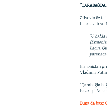
“QARABAĞDA
Əliyevin öz ta
belə cavab ver
"O halda 
(Ermənist
Laçın, Qu
yaranacaq
Ermənistan pr
Vladimir Putin
"Qarabağla bağ
hazırıq." Anca
Buna da bax: 