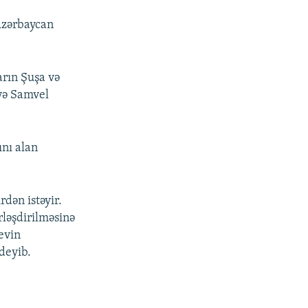
 Azərbaycan
arın Şuşa və
eyə Samvel
ını alan
rdən istəyir.
rləşdirilməsinə
yevin
 deyib.