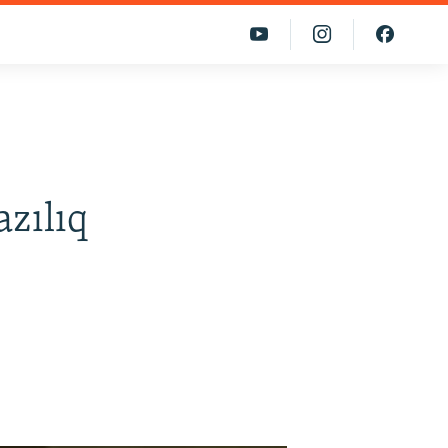
azılıq