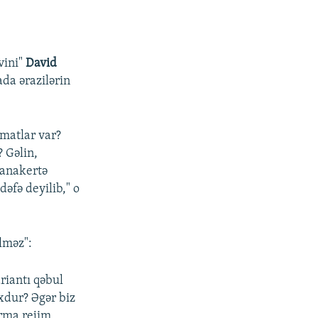
vini"
David
da ərazilərin
matlar var?
? Gəlin,
panakertə
əfə deyilib," o
lməz":
riantı qəbul
xdur? Əgər biz
rma rejim