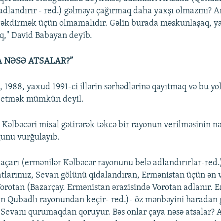
adlandırır - red.) gəlməyə çağırmaq daha yaxşı olmazmı? A
 çəkdirmək üçün olmamalıdır. Gəlin burada məskunlaşaq, y
q," David Babayan deyib.
A NƏSƏ ATSALAR?”
i, 1988, yaxud 1991-ci illərin sərhədlərinə qayıtmaq və bu yol
ll etmək mümkün deyil.
Kəlbəcəri misal gətirərək təkcə bir rayonun verilməsinin n
ğunu vurğulayıb.
açarı (ermənilər Kəlbəcər rayonunu belə adlandırırlar-red.)
atlarımız, Sevan gölünü qidalandıran, Ermənistan üçün ən v
Vorotan (Bazarçay. Ermənistan ərazisində Vorotan adlanır.
n Qubadlı rayonundan keçir- red.)- öz mənbəyini haradan 
i, Sevanı qurumaqdan qoruyur. Bəs onlar çaya nəsə atsalar? 