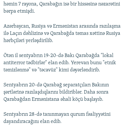
həmin 7 rayona, Qarabağın isə bir hissəsinə nəzarətini
bərpa etmişdi.
Azərbaycan, Rusiya və Ermənistan arasında razılaşma
ilə Laçın dəhlizinə və Qarabağda təmas xəttinə Rusiya
hərbçiləri yerləşdirilib.
Ötən il sentyabrın 19-20-də Bakı Qarabağda "lokal
antiterror tədbirlər" elan edib. Yerevan bunu "etnik
təmizlənmə" və "təcavüz" kimi dəyərləndirib.
Sentyabrın 20-də Qarabağ separatçıları Bakının
şərtlərinə razılaşdıqlarını bildiriblər. Daha sonra
Qarabağdan Ermənistana əhali köçü başlayıb.
Sentyabrın 28-də tanınmayan qurum fəaliyyətini
dayandıracağını elan edib.