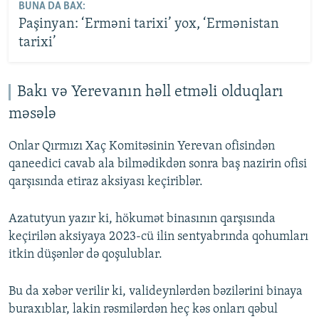
BUNA DA BAX:
Paşinyan: ‘Erməni tarixi’ yox, ‘Ermənistan
tarixi’
Bakı və Yerevanın həll etməli olduqları
məsələ
Onlar Qırmızı Xaç Komitəsinin Yerevan ofisindən
qaneedici cavab ala bilmədikdən sonra baş nazirin ofisi
qarşısında etiraz aksiyası keçiriblər.
Azatutyun yazır ki, hökumət binasının qarşısında
keçirilən aksiyaya 2023-cü ilin sentyabrında qohumları
itkin düşənlər də qoşulublar.
Bu da xəbər verilir ki, valideynlərdən bəzilərini binaya
buraxıblar, lakin rəsmilərdən heç kəs onları qəbul