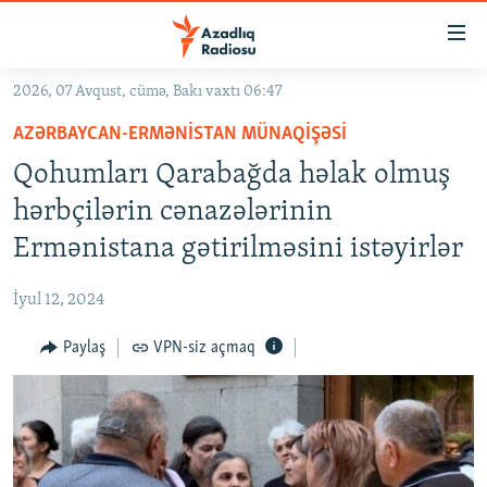
Keçid
linkləri
Əsas
2026, 07 Avqust, cümə, Bakı vaxtı 06:47
məzmuna
GÜNDƏM
AZƏRBAYCAN-ERMƏNISTAN MÜNAQIŞƏSI
qayıt
#İZAHLA
Əsas
Qohumları Qarabağda həlak olmuş
KORRUPSIOMETR
naviqasiyaya
hərbçilərin cənazələrinin
qayıt
#ƏSLINDƏ
Ermənistana gətirilməsini istəyirlər
Axtarışa
FƏRQƏ BAX
keç
İyul 12, 2024
QANUNI DOĞRU
Paylaş
VPN-siz açmaq
ARAŞDIRMA
MULTIMEDIA
RADIO ARXIV
VIDEO
HAQQIMIZDA
FOTOQALEREYA
OXU ZALI