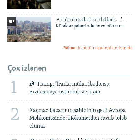
'Binaları o qədər sıx tikiblər ki...' —
Küləklər şəhərində hava böhranı
Bölmənin bütün materialları burada
Çox izlənən
1
Tramp: 'İranla müharibədənsə,
razılaşmaya üstünlük verirəm'
2
Xaçmaz bazarının sahibinin qətli Avropa
Məhkəməsində: Hökumətdən cavab tələb
olunur