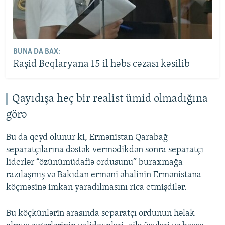
BUNA DA BAX:
Raşid Beqlaryana 15 il həbs cəzası kəsilib
Qayıdışa heç bir realist ümid olmadığına
görə
Bu da qeyd olunur ki, Ermənistan Qarabağ
separatçılarına dəstək vermədikdən sonra separatçı
liderlər “özünümüdafiə ordusunu” buraxmağa
razılaşmış və Bakıdan erməni əhalinin Ermənistana
köçməsinə imkan yaradılmasını rica etmişdilər.
Bu köçkünlərin arasında separatçı ordunun həlak