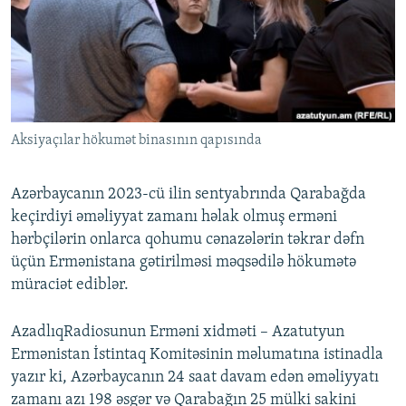
İNFOQRAFIKA
AZƏRBAYCAN ƏDƏBIYYATI KITABXANASI
MISSIYAMIZ
BIZI IZLƏ
KARIKATURA
İSLAM VƏ DEMOKRATIYA
PEŞƏ ETIKASI VƏ JURNALISTIKA STANDARTLARIMIZ
İZ - MƏDƏNIYYƏT PROQRAMI
MATERIALLARIMIZDAN ISTIFADƏ
AZADLIQRADIOSU MOBIL TELEFONUNUZDA
RFE/RL-in bütün saytları
Aksiyaçılar hökumət binasının qapısında
BIZIMLƏ ƏLAQƏ
XƏBƏR BÜLLETENLƏRIMIZ
Azərbaycanın 2023-cü ilin sentyabrında Qarabağda
keçirdiyi əməliyyat zamanı həlak olmuş erməni
hərbçilərin onlarca qohumu cənazələrin təkrar dəfn
üçün Ermənistana gətirilməsi məqsədilə hökumətə
müraciət ediblər.
AzadlıqRadiosunun Erməni xidməti – Azatutyun
Ermənistan İstintaq Komitəsinin məlumatına istinadla
yazır ki, Azərbaycanın 24 saat davam edən əməliyyatı
zamanı azı 198 əsgər və Qarabağın 25 mülki sakini