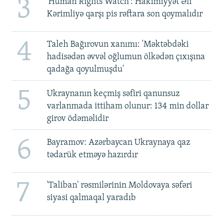
3
'Human Rights Watch': Hakimiyyət Əli
Kərimliyə qarşı pis rəftara son qoymalıdır
4
Taleh Bağırovun xanımı: 'Məktəbdəki
hadisədən əvvəl oğlumun ölkədən çıxışına
qadağa qoyulmuşdu'
5
Ukraynanın keçmiş səfiri qanunsuz
varlanmada ittiham olunur: 134 min dollar
girov ödəməlidir
6
Bayramov: Azərbaycan Ukraynaya qaz
tədarük etməyə hazırdır
7
'Taliban' rəsmilərinin Moldovaya səfəri
siyasi qalmaqal yaradıb