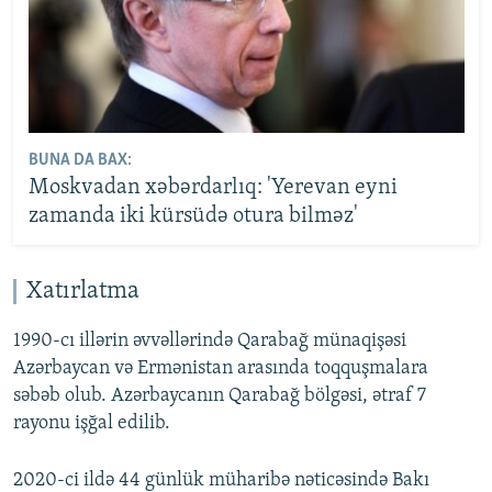
BUNA DA BAX:
Moskvadan xəbərdarlıq: 'Yerevan eyni
zamanda iki kürsüdə otura bilməz'
Xatırlatma
1990-cı illərin əvvəllərində Qarabağ münaqişəsi
Azərbaycan və Ermənistan arasında toqquşmalara
səbəb olub. Azərbaycanın Qarabağ bölgəsi, ətraf 7
rayonu işğal edilib.
2020-ci ildə 44 günlük müharibə nəticəsində Bakı