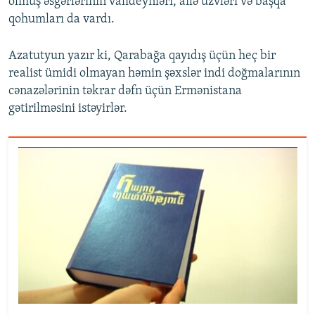
olmuş əsgərlərinin valideynləri, ailə üzvləri və başqa
qohumları da vardı.
Azatutyun yazır ki, Qarabağa qayıdış üçün heç bir
realist ümidi olmayan həmin şəxslər indi doğmalarının
cənazələrinin təkrar dəfn üçün Ermənistana
gətirilməsini istəyirlər.