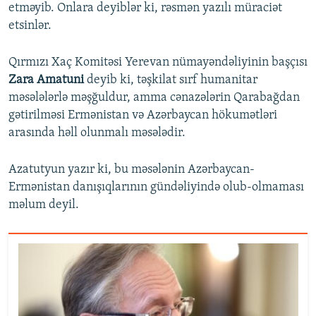
etməyib. Onlara deyiblər ki, rəsmən yazılı müraciət
etsinlər.
Qırmızı Xaç Komitəsi Yerevan nümayəndəliyinin başçısı
Zara Amatuni
deyib ki, təşkilat sırf humanitar
məsələlərlə məşğuldur, amma cənazələrin Qarabağdan
gətirilməsi Ermənistan və Azərbaycan hökumətləri
arasında həll olunmalı məsələdir.
Azatutyun yazır ki, bu məsələnin Azərbaycan-
Ermənistan danışıqlarının gündəliyində olub-olmaması
məlum deyil.