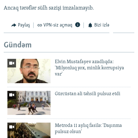
Ancaq tərəflər sülh sazişi imzalamayıb.
Paylaş
VPN-siz açmaq
Bizi izlə
Gündəm
Elvin Mustafayev azadlıqda:
'Milyonluq yox, minlik korrupsiya
var'
Gürcüstan ali təhsili pulsuz etdi
Metroda 11 aylıq fasilə: 'Daşınma
pulsuz olsun'