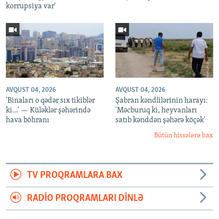
korrupsiya var'
AVQUST 04, 2026
AVQUST 04, 2026
'Binaları o qədər sıx tikiblər
Şabran kəndlilərinin harayı:
ki...' — Küləklər şəhərində
'Məcburuq ki, heyvanları
hava böhranı
satıb kənddən şəhərə köçək'
Bütün hissələrə bax
TV PROQRAMLARA BAX
RADIO PROQRAMLARI DINLƏ