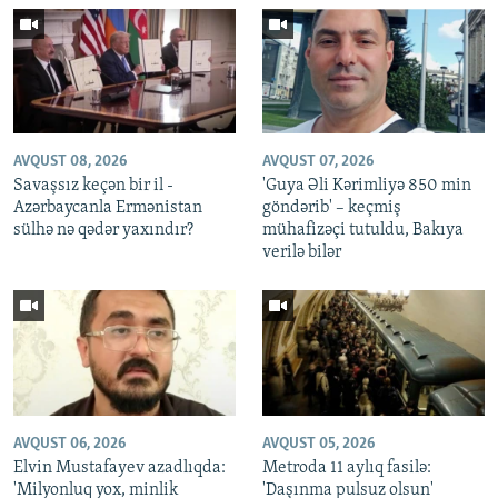
AVQUST 08, 2026
AVQUST 07, 2026
Savaşsız keçən bir il -
'Guya Əli Kərimliyə 850 min
Azərbaycanla Ermənistan
göndərib' – keçmiş
sülhə nə qədər yaxındır?
mühafizəçi tutuldu, Bakıya
verilə bilər
AVQUST 06, 2026
AVQUST 05, 2026
Elvin Mustafayev azadlıqda:
Metroda 11 aylıq fasilə:
'Milyonluq yox, minlik
'Daşınma pulsuz olsun'