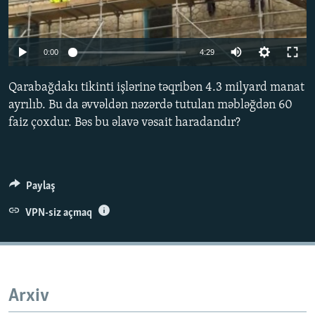
İNFOQRAFIKA
AZƏRBAYCAN ƏDƏBIYYATI KITABXANASI
MISSIYAMIZ
BIZI IZLƏ
KARIKATURA
İSLAM VƏ DEMOKRATIYA
PEŞƏ ETIKASI VƏ JURNALISTIKA STANDARTLARIMIZ
Auto
0:00
4:29
İZ - MƏDƏNIYYƏT PROQRAMI
MATERIALLARIMIZDAN ISTIFADƏ
240p
Qarabağdakı tikinti işlərinə təqribən 4.3 milyard manat
AZADLIQRADIOSU MOBIL TELEFONUNUZDA
RFE/RL-in bütün saytları
360p
ayrılıb. Bu da əvvəldən nəzərdə tutulan məbləğdən 60
BIZIMLƏ ƏLAQƏ
faiz çoxdur. Bəs bu əlavə vəsait haradandır?
480p
Auto
240p
360p
480p
XƏBƏR BÜLLETENLƏRIMIZ
720p
720p
1080p
1080p
Paylaş
VPN-siz açmaq
Arxiv