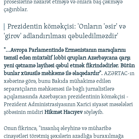
proseslərinə nəzarət etməyə və onlara baş çəkməyə
çağırıblar.
Prezidentin köməkçisi: 'Onların 'əsir' və
'girov' adlandırılması qəbuledilməzdir'
"...Avropa Parlamentində Ermənistanın maraqlarını
təmsil edən müxtəlif lobbi qrupları Azərbaycana qarşı
yeni qətnamə layihəsi qəbul etmək fikrindədirlər. Bütün
bunlar xüsusilə məhkəmə ilə əlaqədardır".
AZƏRTAC-ın
xəbərinə görə, bunu Bakıda mühakimə edilən
separatçıların məhkəməsi ilə bağlı jurnalistlərə
açıqlamasında Azərbaycan prezidentinin köməkçisi -
Prezident Administrasiyasının Xarici siyasət məsələləri
şöbəsinin müdiri
Hikmət Hacıyev
söyləyib.
Onun fikrincə, "insanlıq əleyhinə və müharibə
cinayətləri törətmiş şəxslərin azadlığa buraxılmağa