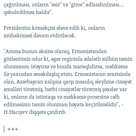
çağırılması, onların "əsir" və "girov" adlandırılması...
qəbuledilməz haldır".
Prezidentin köməkçisi əlavə edib ki, onların
mühakiməsi davam etdiriləcək.
"Amma bunun əksinə olaraq, Ermənistandan
gözləntimiz odur ki, əgər regionda ədalətli sülhün təmin
olunmasını istəyirsə və bunda maraqlıdırsa, məhkəmə
ilə yaxından əməkdaşlıq etsin. Ermənistanın ərazisində
olan, Azərbaycan xalqına qarşı insanlıq əleyhinə cinayət
əməlləri törətmiş, hərbi cinayətlər törətmiş şəxslər var
ki, onların da istintaqa və məhkəmə prosesinə cəlb
edilməsinin təmin olunması həyata keçirilməlidir", -
H.Hacıyev diqqətə çatdırıb.
+++