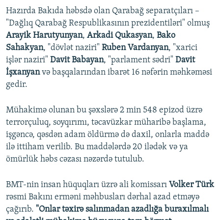
Hazırda Bakıda həbsdə olan Qarabağ separatçıları –
"Dağlıq Qarabağ Respublikasının prezidentiləri" olmuş
Arayik Harutyunyan
,
Arkadi Qukasyan
,
Bako
Sahakyan
, "dövlət naziri"
Ruben Vardanyan
, "xarici
işlər naziri"
Davit Babayan
, "parlament sədri"
Davit
İşxanyan
və başqalarından ibarət 16 nəfərin məhkəməsi
gedir.
Mühakimə olunan bu şəxslərə 2 min 548 epizod üzrə
terrorçuluq, soyqırımı, təcavüzkar müharibə başlama,
işgəncə, qəsdən adam öldürmə də daxil, onlarla maddə
ilə ittiham verilib. Bu maddələrdə 20 ilədək və ya
ömürlük həbs cəzası nəzərdə tutulub.
BMT-nin insan hüquqları üzrə ali komissarı
Volker Türk
rəsmi Bakını erməni məhbusları dərhal azad etməyə
çağırıb.
"Onlar təxirə salınmadan azadlığa buraxılmalı