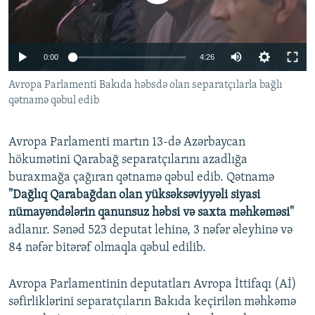
İNFOQRAFIKA
AZƏRBAYCAN ƏDƏBIYYATI KITABXANASI
MISSIYAMIZ
BIZI IZLƏ
KARIKATURA
İSLAM VƏ DEMOKRATIYA
PEŞƏ ETIKASI VƏ JURNALISTIKA STANDARTLARIMIZ
Auto
0:00
4:26
İZ - MƏDƏNIYYƏT PROQRAMI
MATERIALLARIMIZDAN ISTIFADƏ
240p
Avropa Parlamenti Bakıda həbsdə olan separatçılarla bağlı
AZADLIQRADIOSU MOBIL TELEFONUNUZDA
RFE/RL-in bütün saytları
qətnamə qəbul edib
360p
BIZIMLƏ ƏLAQƏ
480p
Auto
240p
360p
480p
XƏBƏR BÜLLETENLƏRIMIZ
Avropa Parlamenti martın 13-də Azərbaycan
720p
hökumətini Qarabağ separatçılarını azadlığa
720p
1080p
buraxmağa çağıran qətnamə qəbul edib. Qətnamə
1080p
"Dağlıq Qarabağdan olan yüksəksəviyyəli siyasi
nümayəndələrin qanunsuz həbsi və saxta məhkəməsi"
adlanır. Sənəd 523 deputat lehinə, 3 nəfər əleyhinə və
84 nəfər bitərəf olmaqla qəbul edilib.
Avropa Parlamentinin deputatları Avropa İttifaqı (Aİ)
səfirliklərini separatçıların Bakıda keçirilən məhkəmə