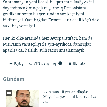
Şahramanyan yeni ilədək bu qurumun fəaliyyətini
dayandıracağını açıqlamış, ancaq Ermənistana
getdikdən sonra bu qərarından vaz keçdiyini
bildirmişdi. Qarabağdan Ermənistana əhali köçü də o
vaxt baş vermişdi.
Hər iki ölkə arasında həm Avropa İttifaqı, həm də
Rusiyanın vasitəçiliyi ilə ayrı-ayrılıqda danışıqlar
aparılsa da, hələlik, sülh sazişi imzalanmayıb.
Paylaş
VPN-siz açmaq
Bizi izlə
Gündəm
Elvin Mustafayev azadlıqda:
'Milyonluq yox, minlik korrupsiya
var'