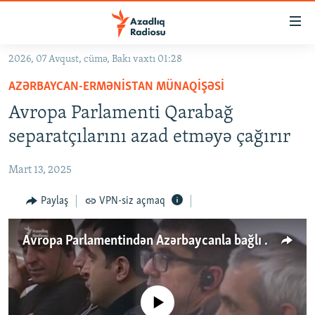
Keçid
linkləri
Əsas
2026, 07 Avqust, cümə, Bakı vaxtı 01:28
məzmuna
GÜNDƏM
AZƏRBAYCAN-ERMƏNISTAN MÜNAQIŞƏSI
qayıt
#İZAHLA
Əsas
Avropa Parlamenti Qarabağ
KORRUPSIOMETR
naviqasiyaya
separatçılarını azad etməyə çağırır
qayıt
#ƏSLINDƏ
Axtarışa
Mart 13, 2025
FƏRQƏ BAX
keç
QANUNI DOĞRU
Paylaş
VPN-siz açmaq
ARAŞDIRMA
Avropa Parlamentindən Azərbaycanla bağlı sənəd: Qarabağ separatçıları tələb olunur
MULTIMEDIA
RADIO ARXIV
VIDEO
HAQQIMIZDA
No media source currently available
FOTOQALEREYA
OXU ZALI