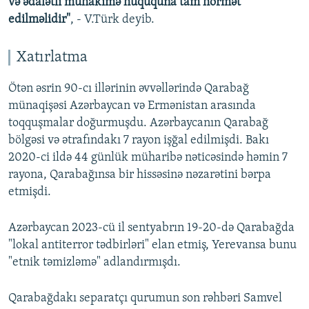
və ədalətli mühakimə hüququna tam hörmət
edilməlidir"
, - V.Türk deyib.
Xatırlatma
Ötən əsrin 90-cı illərinin əvvəllərində Qarabağ
münaqişəsi Azərbaycan və Ermənistan arasında
toqquşmalar doğurmuşdu. Azərbaycanın Qarabağ
bölgəsi və ətrafındakı 7 rayon işğal edilmişdi. Bakı
2020-ci ildə 44 günlük müharibə nəticəsində həmin 7
rayona, Qarabağınsa bir hissəsinə nəzarətini bərpa
etmişdi.
Azərbaycan 2023-cü il sentyabrın 19-20-də Qarabağda
"lokal antiterror tədbirləri" elan etmiş, Yerevansa bunu
"etnik təmizləmə" adlandırmışdı.
Qarabağdakı separatçı qurumun son rəhbəri Samvel