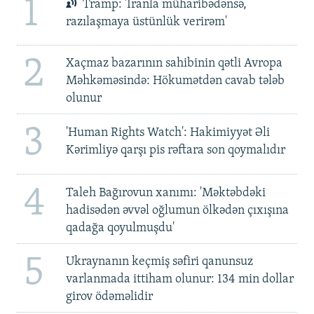
1
Tramp: 'İranla müharibədənsə,
razılaşmaya üstünlük verirəm'
2
Xaçmaz bazarının sahibinin qətli Avropa
Məhkəməsində: Hökumətdən cavab tələb
olunur
3
'Human Rights Watch': Hakimiyyət Əli
Kərimliyə qarşı pis rəftara son qoymalıdır
4
Taleh Bağırovun xanımı: 'Məktəbdəki
hadisədən əvvəl oğlumun ölkədən çıxışına
qadağa qoyulmuşdu'
5
Ukraynanın keçmiş səfiri qanunsuz
varlanmada ittiham olunur: 134 min dollar
girov ödəməlidir