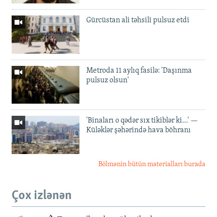
Gürcüstan ali təhsili pulsuz etdi
Metroda 11 aylıq fasilə: 'Daşınma
pulsuz olsun'
'Binaları o qədər sıx tikiblər ki...' —
Küləklər şəhərində hava böhranı
Bölmənin bütün materialları burada
Çox izlənən