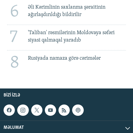
6
Əli Kərimlinin saxlanma şəraitinin
ağırlaşdırıldığı bildirilir
7
'Taliban' rəsmilərinin Moldovaya səfəri
siyasi qalmaqal yaradıb
8
Rusiyada namaza görə cərimələr
BIZI IZLƏ
MƏLUMAT