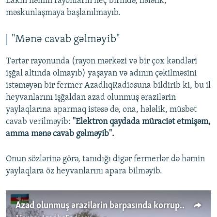
Lakin həmin rayonların heç birində, hələlik,
məskunlaşmaya başlanılmayıb.
"Mənə cavab gəlməyib"
Tərtər rayonunda (rayon mərkəzi və bir çox kəndləri
işğal altında olmayıb) yaşayan və adının çəkilməsini
istəməyən bir fermer AzadlıqRadiosuna bildirib ki, bu il
heyvanlarını işğaldan azad olunmuş ərazilərin
yaylaqlarına aparmaq istəsə də, ona, hələlik, müsbət
cavab verilməyib:
"Elektron qaydada müraciət etmişəm,
amma mənə cavab gəlməyib".
Onun sözlərinə görə, tanıdığı digər fermerlər də həmin
yaylaqlara öz heyvanlarını apara bilməyib.
Azad olunmuş ərazilərin bərpasında korrupsiya ittihamı: Bir qoyun 310 dollar alınacaq?