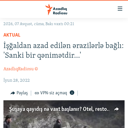
Keçid
linkləri
Əsas
2026, 07 Avqust, cümə, Bakı vaxtı 00:21
məzmuna
GÜNDƏM
AKTUAL
qayıt
#İZAHLA
Əsas
İşğaldan azad edilən ərazilərlə bağlı:
KORRUPSIOMETR
naviqasiyaya
'Sanki bir qənimətdir…'
qayıt
#ƏSLINDƏ
Axtarışa
AzadlıqRadiosu ©
FƏRQƏ BAX
keç
İyun 28, 2022
QANUNI DOĞRU
ARAŞDIRMA
Paylaş
VPN-siz açmaq
MULTIMEDIA
Şuşaya qayıdış nə vaxt başlanır? Otel, restoranlarda qiymətlər
RADIO ARXIV
VIDEO
HAQQIMIZDA
FOTOQALEREYA
OXU ZALI