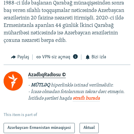
1988-ci ildə başlanan Qarabağ münaqişəsindən sonra
720p
baş verən silahlı toqquşmalar nəticəsində Azərbaycan
720p
1080p
ərazilərinin 20 faizinə nəzarəti itirmişdi. 2020-ci ildə
1080p
Ermənistanla aparılan 44 günlük İkinci Qarabağ
müharibəsi nəticəsində isə Azərbaycan ərazilərinin
çoxuna nəzarəti bərpa edib.
Paylaş
VPN-siz açmaq
Bizi izlə
AzadlıqRadiosu ©
-
MÜTLƏQ
hiperlinklə istinad verilməlidir.
- İcazə olmadan fotolarımızı təkrar dərc etməyin.
İstifadə şərtləri haqda
ətraflı burada
This item is part of
Azərbaycan-Ermənistan münaqişəsi
Aktual