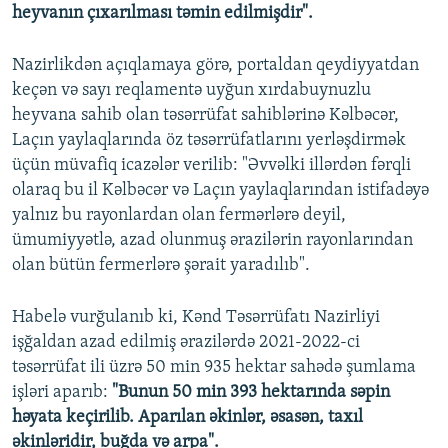
heyvanın çıxarılması təmin edilmişdir".
Nazirlikdən açıqlamaya görə, portaldan qeydiyyatdan
keçən və sayı reqlamentə uyğun xırdabuynuzlu
heyvana sahib olan təsərrüfat sahiblərinə Kəlbəcər,
Laçın yaylaqlarında öz təsərrüfatlarını yerləşdirmək
üçün müvafiq icazələr verilib: "Əvvəlki illərdən fərqli
olaraq bu il Kəlbəcər və Laçın yaylaqlarından istifadəyə
yalnız bu rayonlardan olan fermərlərə deyil,
ümumiyyətlə, azad olunmuş ərazilərin rayonlarından
olan bütün fermerlərə şərait yaradılıb".
Habelə vurğulanıb ki, Kənd Təsərrüfatı Nazirliyi
işğaldan azad edilmiş ərazilərdə 2021-2022-ci
təsərrüfat ili üzrə 50 min 935 hektar sahədə şumlama
işləri aparıb:
"Bunun 50 min 393 hektarında səpin
həyata keçirilib. Aparılan əkinlər, əsasən, taxıl
əkinləridir, buğda və arpa".