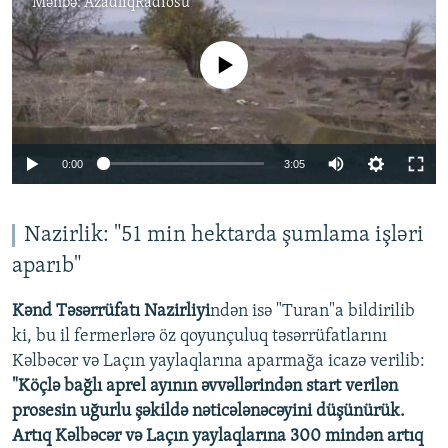
Mənbə:
AzadlıqRadiosu
No media source currently available
Auto
0:00
3:05
240p
360p
Nazirlik: "51 min hektarda şumlama işləri
aparıb"
Auto
240p
360p
480p
480p
720p
Kənd Təsərrüfatı Nazirliyi
ndən isə "Turan"a bildirilib
720p
1080p
ki, bu il fermerlərə öz qoyunçuluq təsərrüfatlarını
1080p
Kəlbəcər və Laçın yaylaqlarına aparmağa icazə verilib:
"Köçlə bağlı aprel ayının əvvəllərindən start verilən
prosesin uğurlu şəkildə nəticələnəcəyini düşünürük.
Artıq Kəlbəcər və Laçın yaylaqlarına 300 mindən artıq