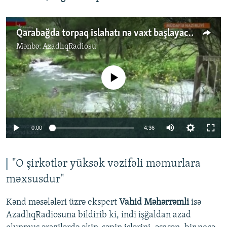
Qarabağda torpaq islahatı nə vaxt başlayacaq?
Mənbə:
AzadlıqRadiosu
No media source currently available
0:00
4:36
"O şirkətlər yüksək vəzifəli məmurlara
məxsusdur"
Kənd məsələləri üzrə ekspert
Vahid Məhərrəmli
isə
AzadlıqRadiosuna bildirib ki, indi işğaldan azad