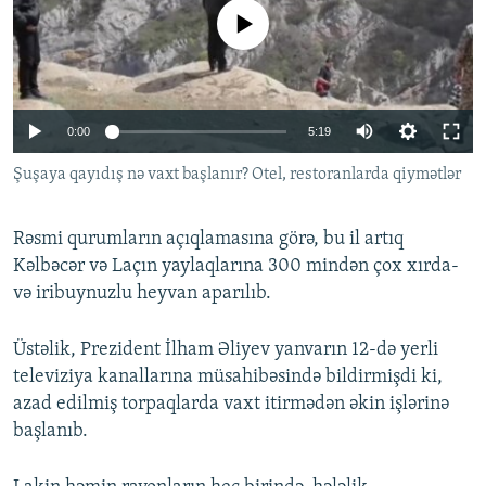
İNFOQRAFIKA
AZƏRBAYCAN ƏDƏBIYYATI KITABXANASI
MISSIYAMIZ
No media source currently available
BIZI IZLƏ
KARIKATURA
İSLAM VƏ DEMOKRATIYA
PEŞƏ ETIKASI VƏ JURNALISTIKA STANDARTLARIMIZ
İZ - MƏDƏNIYYƏT PROQRAMI
MATERIALLARIMIZDAN ISTIFADƏ
Auto
0:00
5:19
AZADLIQRADIOSU MOBIL TELEFONUNUZDA
RFE/RL-in bütün saytları
240p
Şuşaya qayıdış nə vaxt başlanır? Otel, restoranlarda qiymətlər
BIZIMLƏ ƏLAQƏ
360p
XƏBƏR BÜLLETENLƏRIMIZ
Rəsmi qurumların açıqlamasına görə, bu il artıq
720p
Auto
240p
360p
720p
Kəlbəcər və Laçın yaylaqlarına 300 mindən çox xırda-
1080p
və iribuynuzlu heyvan aparılıb.
1080p
Üstəlik, Prezident İlham Əliyev yanvarın 12-də yerli
televiziya kanallarına müsahibəsində bildirmişdi ki,
azad edilmiş torpaqlarda vaxt itirmədən əkin işlərinə
başlanıb.