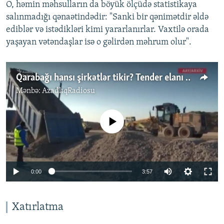
O, həmin məhsulların da böyük ölçüdə statistikaya
salınmadığı qənaətindədir: "Sanki bir qənimətdir əldə
ediblər və istədikləri kimi yararlanırlar. Vaxtilə orada
yaşayan vətəndaşlar isə o gəlirdən məhrum olur".
Qarabağı hansı şirkətlər tikir? Tender elanı verilirmi?
Mənbə:
AzadlıqRadiosu
No media source currently available
Auto
0:00
3:57
240p
360p
Xatırlatma
Auto
240p
360p
480p
480p