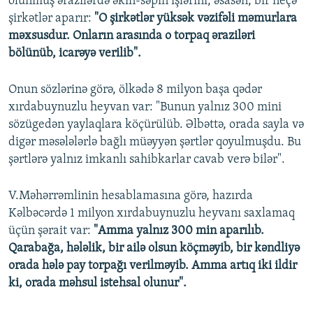
olunmuş ərazilərdə əkin-səpin işlərini, əsasən, bir neçə
şirkətlər aparır:
"O şirkətlər yüksək vəzifəli məmurlara
məxsusdur. Onların arasında o torpaq əraziləri
bölünüb, icarəyə verilib".
Onun sözlərinə görə, ölkədə 8 milyon başa qədər
xırdabuynuzlu heyvan var: "Bunun yalnız 300 mini
sözügedən yaylaqlara köçürülüb. Əlbəttə, orada sayla və
digər məsələlərlə bağlı müəyyən şərtlər qoyulmuşdu. Bu
şərtlərə yalnız imkanlı sahibkarlar cavab verə bilər".
V.Məhərrəmlinin hesablamasına görə, hazırda
Kəlbəcərdə 1 milyon xırdabuynuzlu heyvanı saxlamaq
üçün şərait var:
"Amma yalnız 300 min aparılıb.
Qarabağa, hələlik, bir ailə olsun köçməyib, bir kəndliyə
orada hələ pay torpağı verilməyib. Amma artıq iki ildir
ki, orada məhsul istehsal olunur".