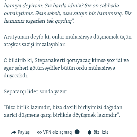
hamıya deyirəm: Siz harda idiniz? Siz ön cəbhədə
olmalıydınız. Əsas səbəb, əsas satqın biz hamımızıq. Biz
hamımız əsgərləri tək qoyduq”.
Arutyunan deyib ki, onlar mühasirəyə düşməmək üçün
atəşkəs sazişi imzalayıblar.
O bildirib ki, Stepanakerti qoruyacaq kimsə yox idi və
əgər şəhəri götürsəydilər bütün ordu mühasirəyə
düşəcəkdi.
Sepatarçı lider sonda yazır:
“Bizə birlik lazımdır, bizə daxili birliyimizi dağıdan
xarici düşmənə qarşı birlikdə döyüşmək lazımdır”.
Paylaş
VPN-siz açmaq
Bizi izlə