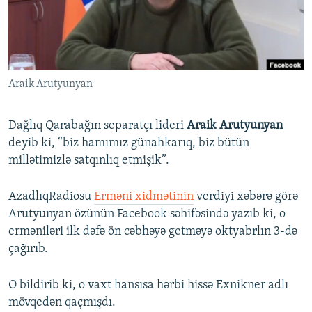
İNFOQRAFIKA
AZƏRBAYCAN ƏDƏBIYYATI KITABXANASI
MISSIYAMIZ
BIZI IZLƏ
KARIKATURA
İSLAM VƏ DEMOKRATIYA
PEŞƏ ETIKASI VƏ JURNALISTIKA STANDARTLARIMIZ
İZ - MƏDƏNIYYƏT PROQRAMI
MATERIALLARIMIZDAN ISTIFADƏ
Araik Arutyunyan
AZADLIQRADIOSU MOBIL TELEFONUNUZDA
RFE/RL-in bütün saytları
BIZIMLƏ ƏLAQƏ
Dağlıq Qarabağın separatçı lideri
Araik Arutyunyan
XƏBƏR BÜLLETENLƏRIMIZ
deyib ki, “biz hamımız günahkarıq, biz bütün
millətimizlə satqınlıq etmişik”.
AzadlıqRadiosu
Erməni xidmətinin
verdiyi xəbərə görə
Arutyunyan özünün Facebook səhifəsində yazıb ki, o
erməniləri ilk dəfə ön cəbhəyə getməyə oktyabrlın 3-də
çağırıb.
O bildirib ki, o vaxt hansısa hərbi hissə Exnikner adlı
mövqedən qaçmışdı.