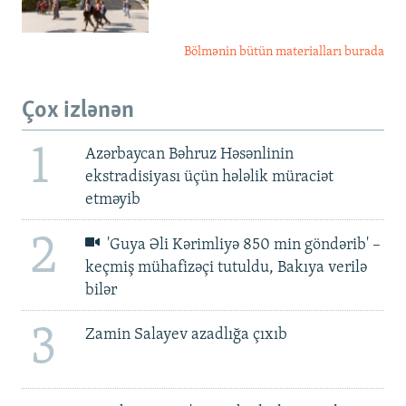
Bölmənin bütün materialları burada
Çox izlənən
1
Azərbaycan Bəhruz Həsənlinin
ekstradisiyası üçün hələlik müraciət
etməyib
2
'Guya Əli Kərimliyə 850 min göndərib' –
keçmiş mühafizəçi tutuldu, Bakıya verilə
bilər
3
Zamin Salayev azadlığa çıxıb