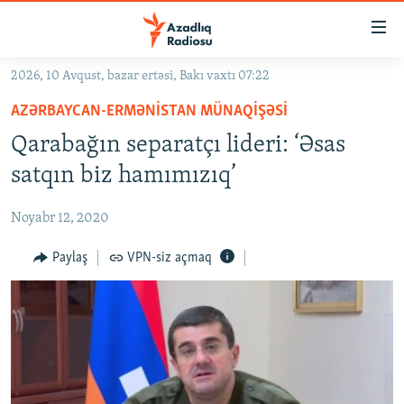
Keçid
linkləri
Əsas
2026, 10 Avqust, bazar ertəsi, Bakı vaxtı 07:22
məzmuna
GÜNDƏM
AZƏRBAYCAN-ERMƏNISTAN MÜNAQIŞƏSI
qayıt
#İZAHLA
Əsas
Qarabağın separatçı lideri: ‘Əsas
KORRUPSIOMETR
naviqasiyaya
satqın biz hamımızıq’
qayıt
#ƏSLINDƏ
Axtarışa
Noyabr 12, 2020
FƏRQƏ BAX
keç
QANUNI DOĞRU
Paylaş
VPN-siz açmaq
ARAŞDIRMA
MULTIMEDIA
RADIO ARXIV
VIDEO
HAQQIMIZDA
FOTOQALEREYA
OXU ZALI