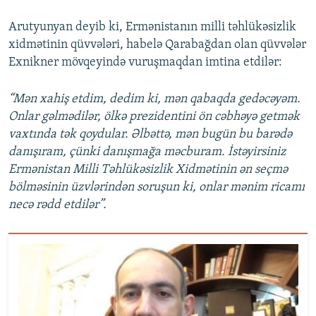
Arutyunyan deyib ki, Ermənistanın milli təhlükəsizlik
xidmətinin qüvvələri, habelə Qarabağdan olan qüvvələr
Exnikner mövqeyində vuruşmaqdan imtina etdilər:
“Mən xahiş etdim, dedim ki, mən qabaqda gedəcəyəm.
Onlar gəlmədilər, ölkə prezidentini ön cəbhəyə getmək
vaxtında tək qoydular. Əlbəttə, mən bugün bu barədə
danışıram, çünki danışmağa məcburam. İstəyirsiniz
Ermənistan Milli Təhlükəsizlik Xidmətinin ən seçmə
bölməsinin üzvlərindən soruşun ki, onlar mənim ricamı
necə rədd etdilər”.