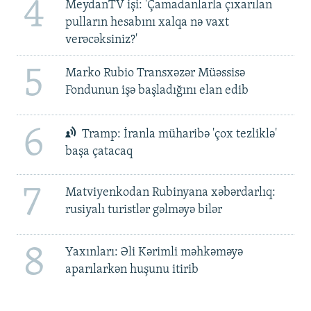
4
MeydanTV işi: 'Çamadanlarla çıxarılan
pulların hesabını xalqa nə vaxt
verəcəksiniz?'
5
Marko Rubio Transxəzər Müəssisə
Fondunun işə başladığını elan edib
6
Tramp: İranla müharibə 'çox tezliklə'
başa çatacaq
7
Matviyenkodan Rubinyana xəbərdarlıq:
rusiyalı turistlər gəlməyə bilər
8
Yaxınları: Əli Kərimli məhkəməyə
aparılarkən huşunu itirib