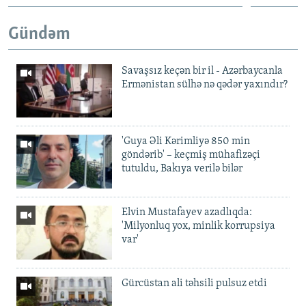
Gündəm
Savaşsız keçən bir il - Azərbaycanla
Ermənistan sülhə nə qədər yaxındır?
'Guya Əli Kərimliyə 850 min
göndərib' – keçmiş mühafizəçi
tutuldu, Bakıya verilə bilər
Elvin Mustafayev azadlıqda:
'Milyonluq yox, minlik korrupsiya
var'
Gürcüstan ali təhsili pulsuz etdi