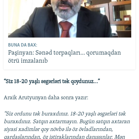
BUNA DA BAX:
Paşinyan: Sənəd torpaqları... qorumaqdan
ötrü imzalanıb
“Siz 18-20 yaşlı əsgərləri tək qoydunuz...”
Araik Arutyunyan daha sonra yazır:
“Siz ordunu tək buraxdınız. 18-20 yaşlı əsgərləri tək
buraxdınız. Satqın axtarmayın. Bugün satqın axtaran
siyasi xadimlər qoy növbə ilə öz övladlarından,
qardaşlarından, öz iştiraklarından danışsınlar. Mən