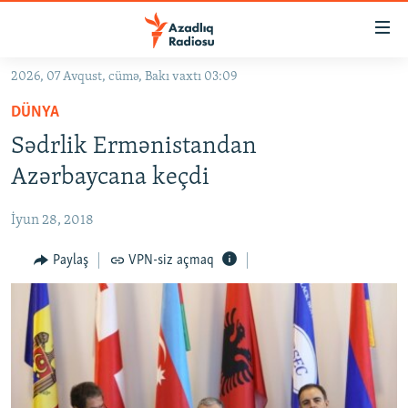
Keçid
linkləri
Əsas
2026, 07 Avqust, cümə, Bakı vaxtı 03:09
məzmuna
GÜNDƏM
DÜNYA
qayıt
#İZAHLA
Əsas
Sədrlik Ermənistandan
KORRUPSIOMETR
naviqasiyaya
Azərbaycana keçdi
qayıt
#ƏSLINDƏ
Axtarışa
İyun 28, 2018
FƏRQƏ BAX
keç
QANUNI DOĞRU
Paylaş
VPN-siz açmaq
ARAŞDIRMA
MULTIMEDIA
RADIO ARXIV
VIDEO
HAQQIMIZDA
FOTOQALEREYA
OXU ZALI