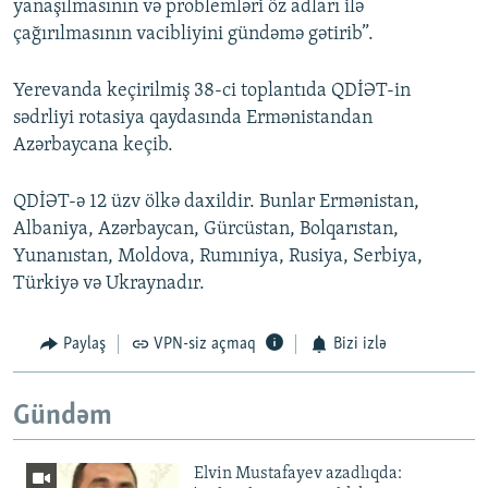
yanaşılmasının və problemləri öz adları ilə
çağırılmasının vacibliyini gündəmə gətirib”.
Yerevanda keçirilmiş 38-ci toplantıda QDİƏT-in
sədrliyi rotasiya qaydasında Ermənistandan
Azərbaycana keçib.
QDİƏT-ə 12 üzv ölkə daxildir. Bunlar Ermənistan,
Albaniya, Azərbaycan, Gürcüstan, Bolqarıstan,
Yunanıstan, Moldova, Rumıniya, Rusiya, Serbiya,
Türkiyə və Ukraynadır.
Paylaş
VPN-siz açmaq
Bizi izlə
Gündəm
Elvin Mustafayev azadlıqda: