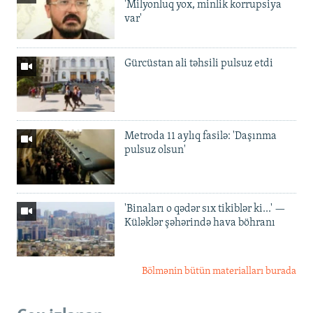
'Milyonluq yox, minlik korrupsiya
var'
Gürcüstan ali təhsili pulsuz etdi
Metroda 11 aylıq fasilə: 'Daşınma
pulsuz olsun'
'Binaları o qədər sıx tikiblər ki...' —
Küləklər şəhərində hava böhranı
Bölmənin bütün materialları burada