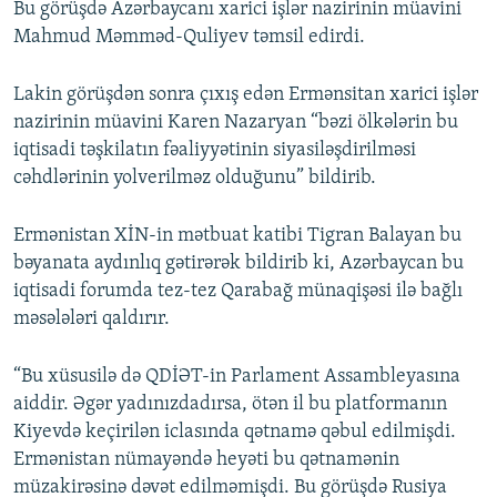
Bu görüşdə Azərbaycanı xarici işlər nazirinin müavini
Mahmud Məmməd-Quliyev təmsil edirdi.
Lakin görüşdən sonra çıxış edən Ermənsitan xarici işlər
nazirinin müavini Karen Nazaryan “bəzi ölkələrin bu
iqtisadi təşkilatın fəaliyyətinin siyasiləşdirilməsi
cəhdlərinin yolverilməz olduğunu” bildirib.
Ermənistan XİN-in mətbuat katibi Tigran Balayan bu
bəyanata aydınlıq gətirərək bildirib ki, Azərbaycan bu
iqtisadi forumda tez-tez Qarabağ münaqişəsi ilə bağlı
məsələləri qaldırır.
“Bu xüsusilə də QDİƏT-in Parlament Assambleyasına
aiddir. Əgər yadınızdadırsa, ötən il bu platformanın
Kiyevdə keçirilən iclasında qətnamə qəbul edilmişdi.
Ermənistan nümayəndə heyəti bu qətnamənin
müzakirəsinə dəvət edilməmişdi. Bu görüşdə Rusiya