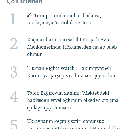
Çox izlənən
1
Tramp: 'İranla müharibədənsə,
razılaşmaya üstünlük verirəm'
2
Xaçmaz bazarının sahibinin qətli Avropa
Məhkəməsində: Hökumətdən cavab tələb
olunur
3
'Human Rights Watch': Hakimiyyət Əli
Kərimliyə qarşı pis rəftara son qoymalıdır
4
Taleh Bağırovun xanımı: 'Məktəbdəki
hadisədən əvvəl oğlumun ölkədən çıxışına
qadağa qoyulmuşdu'
5
Ukraynanın keçmiş səfiri qanunsuz
varlanmada ittiham olunur: 134 min dollar