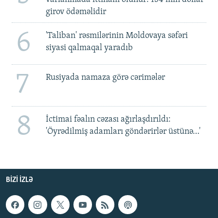
girov ödəməlidir
6
'Taliban' rəsmilərinin Moldovaya səfəri
siyasi qalmaqal yaradıb
7
Rusiyada namaza görə cərimələr
8
İctimai fəalın cəzası ağırlaşdırıldı:
'Öyrədilmiş adamları göndərirlər üstünə…'
BIZI IZLƏ