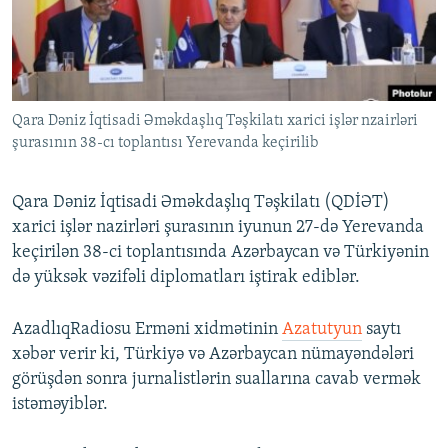
İNFOQRAFIKA
AZƏRBAYCAN ƏDƏBIYYATI KITABXANASI
MISSIYAMIZ
BIZI IZLƏ
KARIKATURA
İSLAM VƏ DEMOKRATIYA
PEŞƏ ETIKASI VƏ JURNALISTIKA STANDARTLARIMIZ
İZ - MƏDƏNIYYƏT PROQRAMI
MATERIALLARIMIZDAN ISTIFADƏ
Qara Dəniz İqtisadi Əməkdaşlıq Təşkilatı xarici işlər nzairləri
AZADLIQRADIOSU MOBIL TELEFONUNUZDA
RFE/RL-in bütün saytları
şurasının 38-cı toplantısı Yerevanda keçirilib
BIZIMLƏ ƏLAQƏ
XƏBƏR BÜLLETENLƏRIMIZ
Qara Dəniz İqtisadi Əməkdaşlıq Təşkilatı (QDİƏT)
xarici işlər nazirləri şurasının iyunun 27-də Yerevanda
keçirilən 38-ci toplantısında Azərbaycan və Türkiyənin
də yüksək vəzifəli diplomatları iştirak ediblər.
AzadlıqRadiosu Erməni xidmətinin
Azatutyun
saytı
xəbər verir ki, Türkiyə və Azərbaycan nümayəndələri
görüşdən sonra jurnalistlərin suallarına cavab vermək
istəməyiblər.