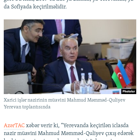
da Sofiyada keçirilməlidir.
Xarici işlər nazirinin müavini Mahmud Məmməd-Quliyev
Yerevan toplantısında
AzərTAC
xəbər verir ki, “Yerevanda keçirilən iclasda
nazir müavini Mahmud Məmməd-Quliyev çıxış edərək