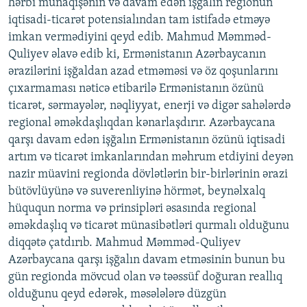
hərbi münaqişənin və davam edən işğalın regionun
iqtisadi-ticarət potensialından tam istifadə etməyə
imkan vermədiyini qeyd edib. Mahmud Məmməd-
Quliyev əlavə edib ki, Ermənistanın Azərbaycanın
ərazilərini işğaldan azad etməməsi və öz qoşunlarını
çıxarmaması nəticə etibarilə Ermənistanın özünü
ticarət, sərmayələr, nəqliyyat, enerji və digər sahələrdə
regional əməkdaşlıqdan kənarlaşdırır. Azərbaycana
qarşı davam edən işğalın Ermənistanın özünü iqtisadi
artım və ticarət imkanlarından məhrum etdiyini deyən
nazir müavini regionda dövlətlərin bir-birlərinin ərazi
bütövlüyünə və suverenliyinə hörmət, beynəlxalq
hüququn norma və prinsipləri əsasında regional
əməkdaşlıq və ticarət münasibətləri qurmalı olduğunu
diqqətə çatdırıb. Mahmud Məmməd-Quliyev
Azərbaycana qarşı işğalın davam etməsinin bunun bu
gün regionda mövcud olan və təəssüf doğuran reallıq
olduğunu qeyd edərək, məsələlərə düzgün