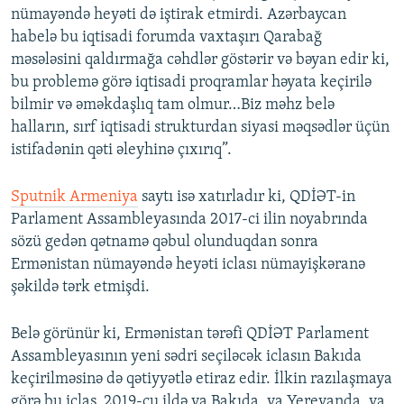
nümayəndə heyəti də iştirak etmirdi. Azərbaycan
habelə bu iqtisadi forumda vaxtaşırı Qarabağ
məsələsini qaldırmağa cəhdlər göstərir və bəyan edir ki,
bu problemə görə iqtisadi proqramlar həyata keçirilə
bilmir və əməkdaşlıq tam olmur…Biz məhz belə
halların, sırf iqtisadi strukturdan siyasi məqsədlər üçün
istifadənin qəti əleyhinə çıxırıq”.
Sputnik Armeniya
saytı isə xatırladır ki, QDİƏT-in
Parlament Assambleyasında 2017-ci ilin noyabrında
sözü gedən qətnamə qəbul olunduqdan sonra
Ermənistan nümayəndə heyəti iclası nümayişkəranə
şəkildə tərk etmişdi.
Belə görünür ki, Ermənistan tərəfi QDİƏT Parlament
Assambleyasının yeni sədri seçiləcək iclasın Bakıda
keçirilməsinə də qətiyyətlə etiraz edir. İlkin razılaşmaya
görə bu iclas, 2019-cu ildə ya Bakıda, ya Yerevanda, ya