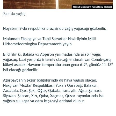
İNFOQRAFIKA
AZƏRBAYCAN ƏDƏBIYYATI KITABXANASI
MISSIYAMIZ
BIZI IZLƏ
Bakıda yağış
KARIKATURA
İSLAM VƏ DEMOKRATIYA
PEŞƏ ETIKASI VƏ JURNALISTIKA STANDARTLARIMIZ
İZ - MƏDƏNIYYƏT PROQRAMI
MATERIALLARIMIZDAN ISTIFADƏ
Noyabrın 9-da respublika ərazisində yağış yağacağı gözlənilir.
AZADLIQRADIOSU MOBIL TELEFONUNUZDA
RFE/RL-in bütün saytları
Məlumatı Ekologiya və Təbii Sərvətlər Nazirliyinin Milli
BIZIMLƏ ƏLAQƏ
Hidrometeorologiya Departamenti yayıb.
XƏBƏR BÜLLETENLƏRIMIZ
Bildirilir ki, Bakıda və Abşeron yarımadasında arabir yağış
yağacaq, bəzi yerlərdə intensiv olacağı ehtimalı var. Cənub-şərq
küləyi əsəcək. Havanın temperaturunun gecə 6-9°, gündüz 11-13°
isti olacağı gözlənilir.
Azərbaycanın əksər bölgələrində də hava yağışlı olacaq,
Naxçıvan Muxtar Respublikası, Yuxarı Qarabağ, Balakən,
Zaqatala, Qax, Şəki, Oğuz, Qəbələ, İsmayıllı, Ağsu, Şamaxı,
Siyəzən, Şabran, Xızı, Quba, Xaçmaz, Qusar rayonlarında isə
yağışın sulu qar və qara keçəcəyi entimal olunur.