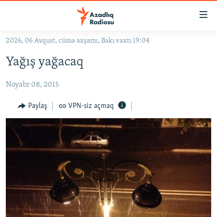
Keçid
linkləri
Əsas
2026, 06 Avqust, cümə axşamı, Bakı vaxtı 19:04
məzmuna
GÜNDƏM
Yağış yağacaq
qayıt
#İZAHLA
Əsas
Noyabr 08, 2015
KORRUPSIOMETR
naviqasiyaya
qayıt
#ƏSLINDƏ
Paylaş
VPN-siz açmaq
Axtarışa
FƏRQƏ BAX
keç
QANUNI DOĞRU
ARAŞDIRMA
MULTIMEDIA
RADIO ARXIV
VIDEO
HAQQIMIZDA
FOTOQALEREYA
OXU ZALI