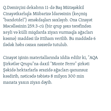
Q.Dəmirçini dekabrın 11-də Baş Mütəşəkkil
Cinayətkarlıqla Mübarizə İdarəsinin (keçmiş
"bandotdel") əməkdaşları saxlayıb. Ona Cinayət
Məcəlləsinin 259.3-cü (bir qrup şəxs tərəfindən
xeyli və külli miqdarda ziyan vurmaqla ağacları
kəsmə) maddəsi ilə ittiham verilib. Bu maddədə 6
ilədək həbs cəzası nəzərdə tutulub.
Cinayət işinin materiallarında iddia edilir ki, "AQA
Şirkətlər Qrupu"na daxil "Monte Ferro" şirkəti
Şəkidə hektarlarla ərazidə ağacları qanunsuz
kəsdirib, nəticədə təbiətə 8 milyon 300 min
manata yaxın ziyan dəyib.