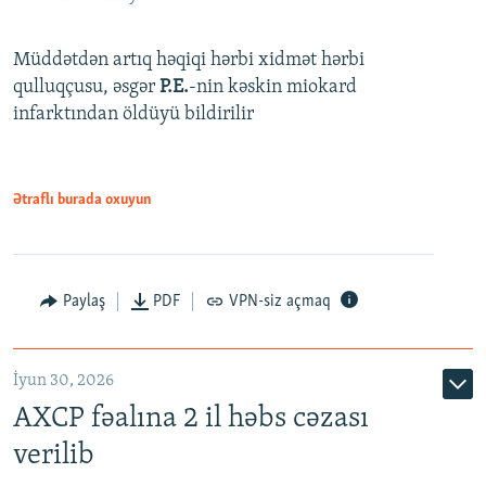
Müddətdən artıq həqiqi hərbi xidmət hərbi
qulluqçusu, əsgər
P.E.
-nin kəskin miokard
infarktından öldüyü bildirilir
Ətraflı burada oxuyun
Paylaş
PDF
VPN-siz açmaq
İyun 30, 2026
AXCP fəalına 2 il həbs cəzası
verilib