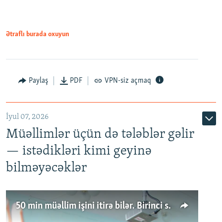
Ətraflı burada oxuyun
Paylaş
PDF
VPN-siz açmaq
İyul 07, 2026
Müəllimlər üçün də tələblər gəlir
— istədikləri kimi geyinə
bilməyəcəklər
50 min müəllim işini itirə bilər. Birinci sinfə gedənlər azalır