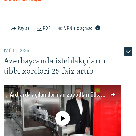
Ətraflı burada oxuyun
Paylaş
PDF
VPN-siz açmaq
İyul 16, 2026
Azərbaycanda istehlakçıların
tibbi xərcləri 25 faiz artıb
Ard-arda açılan dərman zavodları ölkənin tələbatını ödəyirmi?
No media source currently available