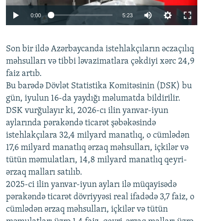
Auto
0:00
5:23
240p
Son bir ildə Azərbaycanda istehlakçıların
360p
əczaçılıq
məhsulları və tibbi ləvazimatlara çəkdiyi xərc 24,9
480p
Auto
240p
360p
480p
faiz artıb.
720p
Bu barədə Dövlət Statistika Komitəsinin (DSK) bu
720p
1080p
gün, iyulun 16-da yaydığı məlumatda bildirilir.
1080p
DSK vurğulayır ki, 2026-cı ilin yanvar-iyun
aylarında pərakəndə ticarət şəbəkəsində
istehlakçılara 32,4 milyard manatlıq, o cümlədən
17,6 milyard manatlıq ərzaq məhsulları, içkilər və
tütün məmulatları, 14,8 milyard manatlıq qeyri-
ərzaq malları satılıb.
2025-ci ilin yanvar-iyun ayları ilə müqayisədə
pərakəndə ticarət dövriyyəsi real ifadədə 3,7 faiz, o
cümlədən ərzaq məhsulları, içkilər və tütün