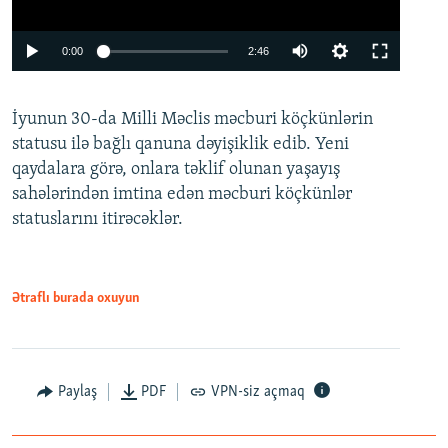
Auto
0:00
2:46
240p
İyunun 30-da Milli Məclis məcburi köçkünlərin
360p
statusu ilə bağlı qanuna dəyişiklik edib. Yeni
480p
qaydalara görə, onlara təklif olunan yaşayış
720p
sahələrindən imtina edən məcburi köçkünlər
statuslarını itirəcəklər.
1080p
Ətraflı burada oxuyun
Auto
240p
360p
480p
Paylaş
PDF
VPN-siz açmaq
720p
1080p