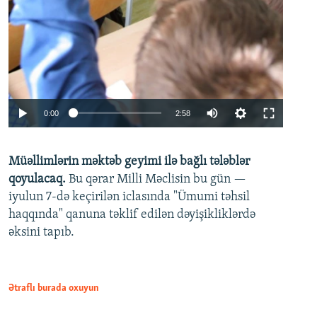
Auto
0:00
2:58
240p
Müəllimlərin məktəb geyimi ilə bağlı tələblər
360p
qoyulacaq.
Bu qərar Milli Məclisin bu gün —
480p
iyulun 7-də keçirilən iclasında "Ümumi təhsil
720p
haqqında" qanuna təklif edilən dəyişikliklərdə
əksini tapıb.
1080p
Ətraflı burada oxuyun