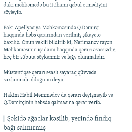
dakı məhkəmədə bu ittihamı qəbul etmədiyini
söyləyib.
Bakı Apellyasiya Məhkəməsində Q.Dəmirçi
haqqında həbs qərarından verilmiş şikayətə
baxılıb. Onun vəkili bildirib ki, Nərimanov rayon
Məhkəməsinin işadamı haqqında qərarı əsassızdır,
heç bir sübuta söykənmir və ləğv olunmalıdır.
Müstəntiqsə qərarı əsaslı sayaraq qüvvədə
saxlanmalı olduğunu deyir.
Hakim Habil Məmmədov da qərarı dəyişməyib və
Q.Dəmirçinin həbsdə qalmasına qərar verib.
Şəkidə ağaclar kəsilib, yerində fındıq
bağı salınırmış