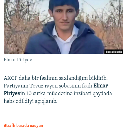
Elmar Piriyev
AXCP daha bir fəalının saxlandığını bildirib.
Partiyanın Tovuz rayon şöbəsinin fəalı
Elmar
Piriyev
in 10 sutka müddətinə inzibati qaydada
həbs edildiyi açıqlanıb.
Ətraflı burada oxuyun