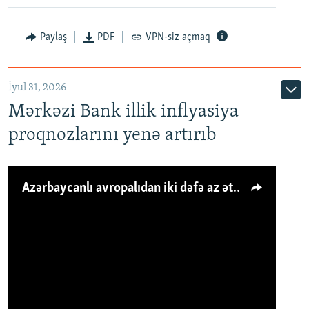
Paylaş
PDF
VPN-siz açmaq
İyul 31, 2026
Mərkəzi Bank illik inflyasiya
proqnozlarını yenə artırıb
Azərbaycanlı avropalıdan iki dəfə az ət yeyir, amma... 'Qiymət artımı qaçılmazdır'