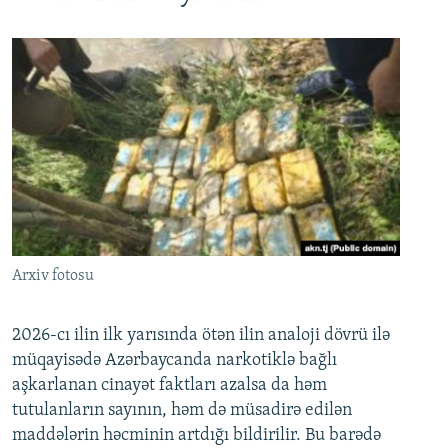
Arxiv fotosu
2026-cı ilin ilk yarısında ötən ilin analoji dövrü ilə
müqayisədə Azərbaycanda narkotiklə bağlı
aşkarlanan cinayət faktları azalsa da həm
tutulanların sayının, həm də müsadirə edilən
maddələrin həcminin artdığı bildirilir. Bu barədə