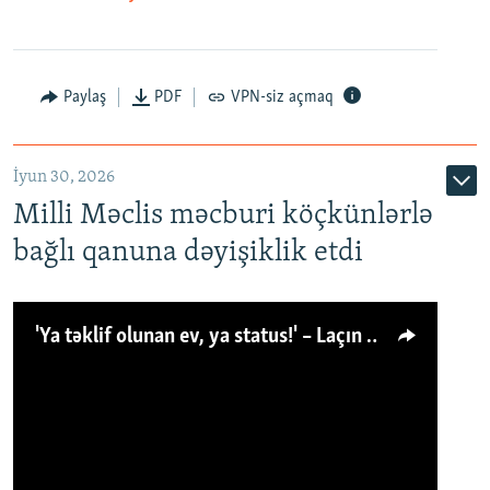
Paylaş
PDF
VPN-siz açmaq
İyun 30, 2026
Milli Məclis məcburi köçkünlərlə
bağlı qanuna dəyişiklik etdi
'Ya təklif olunan ev, ya status!' – Laçın köçkünü: 'Laçından başqa heç hara!'