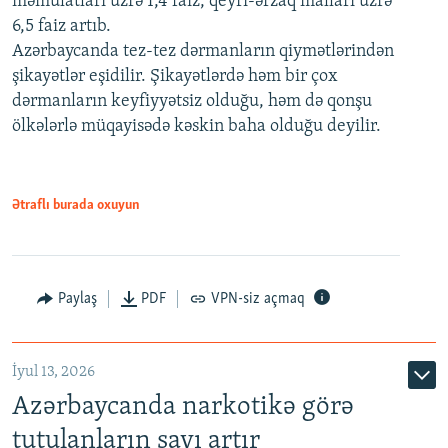
məmulatları üzrə 1,4 faiz, qeyri-ərzaq malları üzrə
6,5 faiz artıb.
Azərbaycanda tez-tez dərmanların qiymətlərindən
şikayətlər eşidilir. Şikayətlərdə həm bir çox
dərmanların keyfiyyətsiz olduğu, həm də qonşu
ölkələrlə müqayisədə kəskin baha olduğu deyilir.
Ətraflı burada oxuyun
Paylaş
PDF
VPN-siz açmaq
İyul 13, 2026
Azərbaycanda narkotikə görə
tutulanların sayı artır