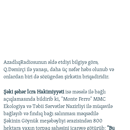
AzadlıqRadiosunun əldə etdiyi bilgiyə görə,
Q.Dəmirçi ilə yanaşı, daha üç nəfər həbs olunub və
onlardan biri də sözügedən şirkətin briqadiridir.
Şəki şəhər İcra Hakimiyyəti
isə məsələ ilə bağlı
açıqlamasında bildirib ki, "Monte Ferro" MMC
Ekologiya və Təbii Sərvətlər Nazirliyi ilə müqavilə
bağlayıb və fındıq bağı salınması məqsədilə
Şəkinin Göynük meşəbəyliyi ərazisindən 800
hektara yaxın torpaq sahəsini icarəyə götürüb:
"Bu