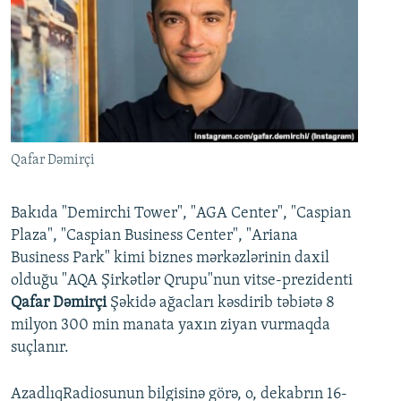
İNFOQRAFIKA
AZƏRBAYCAN ƏDƏBIYYATI KITABXANASI
MISSIYAMIZ
BIZI IZLƏ
KARIKATURA
İSLAM VƏ DEMOKRATIYA
PEŞƏ ETIKASI VƏ JURNALISTIKA STANDARTLARIMIZ
İZ - MƏDƏNIYYƏT PROQRAMI
MATERIALLARIMIZDAN ISTIFADƏ
AZADLIQRADIOSU MOBIL TELEFONUNUZDA
RFE/RL-in bütün saytları
BIZIMLƏ ƏLAQƏ
Qafar Dəmirçi
XƏBƏR BÜLLETENLƏRIMIZ
Bakıda "Demirchi Tower", "AGA Center", "Caspian
Plaza", "Caspian Business Center", "Ariana
Business Park" kimi biznes mərkəzlərinin daxil
olduğu "AQA Şirkətlər Qrupu"nun vitse-prezidenti
Qafar Dəmirçi
Şəkidə ağacları kəsdirib təbiətə 8
milyon 300 min manata yaxın ziyan vurmaqda
suçlanır.
AzadlıqRadiosunun bilgisinə görə, o, dekabrın 16-