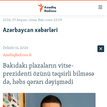
Keçid
linkləri
Əsas
2026, 07 Avqust, cümə, Bakı vaxtı 23:09
məzmuna
GÜNDƏM
Azərbaycan xəbərləri
qayıt
#İZAHLA
Əsas
KORRUPSIOMETR
naviqasiyaya
Dekabr 16, 2024
qayıt
#ƏSLINDƏ
Axtarışa
AzadlıqRadiosu ©
FƏRQƏ BAX
keç
Bakıdakı plazaların vitse-
QANUNI DOĞRU
prezidenti özünü təqsirli bilməsə
ARAŞDIRMA
də, həbs qərarı dəyişmədi
MULTIMEDIA
RADIO ARXIV
VIDEO
HAQQIMIZDA
FOTOQALEREYA
OXU ZALI