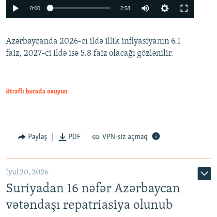
Auto
0:00
2:58
240p
Azərbaycanda 2026-cı ildə illik inflyasiyanın 6.1
360p
faiz, 2027-ci ildə isə 5.8 faiz olacağı gözlənilir.
480p
720p
1080p
Ətraflı burada oxuyun
Paylaş
PDF
VPN-siz açmaq
İyul 20, 2026
Auto
240p
360p
480p
Suriyadan 16 nəfər Azərbaycan
720p
1080p
vətəndaşı repatriasiya olunub