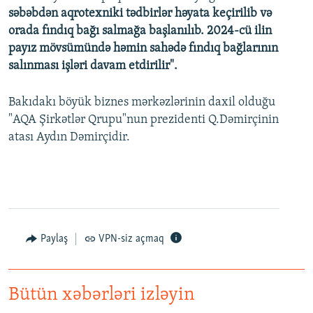
səbəbdən aqrotexniki tədbirlər həyata keçirilib və
orada fındıq bağı salmağa başlanılıb. 2024-cü ilin
payız mövsümündə həmin sahədə fındıq bağlarının
salınması işləri davam etdirilir".
Bakıdakı böyük biznes mərkəzlərinin daxil olduğu
"AQA Şirkətlər Qrupu"nun prezidenti Q.Dəmirçinin
atası Aydın Dəmirçidir.
Paylaş
VPN-siz açmaq
Bütün xəbərləri izləyin