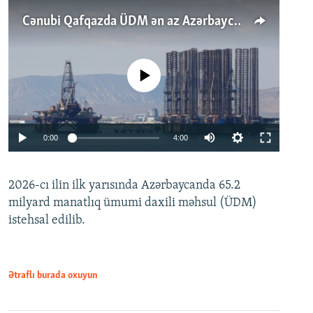
Cənubi Qafqazda ÜDM ən az Azərbaycanda artır: Qonşuları niyə Bakını qabaqlaya bilir?
No media source currently available
Auto
0:00
4:00
240p
2026-cı ilin ilk yarısında Azərbaycanda 65.2
360p
milyard manatlıq ümumi daxili məhsul (ÜDM)
480p
Auto
240p
360p
480p
istehsal edilib.
720p
720p
1080p
1080p
Ətraflı burada oxuyun