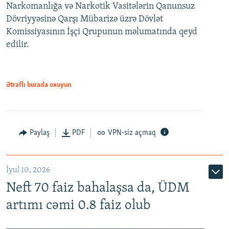
Narkomanlığa və Narkotik Vasitələrin Qanunsuz
Dövriyyəsinə Qarşı Mübarizə üzrə Dövlət
Komissiyasının İşçi Qrupunun məlumatında qeyd
edilir.
Ətraflı burada oxuyun
Paylaş
PDF
VPN-siz açmaq
İyul 10, 2026
Neft 70 faiz bahalaşsa da, ÜDM
artımı cəmi 0.8 faiz olub