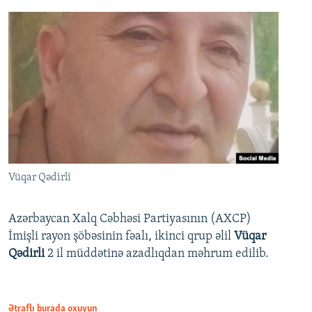
Vüqar Qədirli
Azərbaycan Xalq Cəbhəsi Partiyasının (AXCP)
İmişli rayon şöbəsinin fəalı, ikinci qrup əlil
Vüqar
Qədirli
2 il müddətinə azadlıqdan məhrum edilib.
Ətraflı burada oxuyun