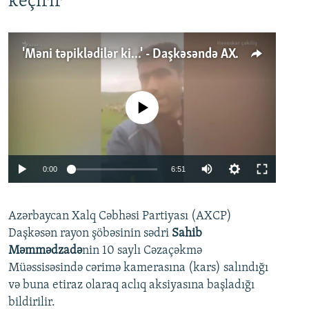
keçirir
'Məni təpiklədilər ki...' - Daşkəsəndə AXCP fəalının yaxınları onun həbsinə etiraz edirlər
No media source currently available
Auto
0:00
6:51
240p
Azərbaycan Xalq Cəbhəsi Partiyası (AXCP)
360p
Daşkəsən rayon şöbəsinin sədri
Sahib
480p
Auto
240p
360p
480p
Məmmədzadə
nin 10 saylı Cəzaçəkmə
720p
Müəssisəsində cərimə kamerasına (kars) salındığı
720p
1080p
və buna etiraz olaraq aclıq aksiyasına başladığı
1080p
bildirilir.