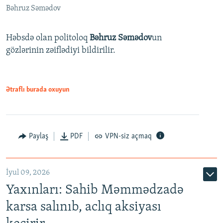
Bəhruz Səmədov
Həbsdə olan politoloq
Bəhruz Səmədov
un
gözlərinin zəiflədiyi bildirilir.
Ətraflı burada oxuyun
Paylaş
PDF
VPN-siz açmaq
İyul 09, 2026
Yaxınları: Sahib Məmmədzadə
karsa salınıb, aclıq aksiyası