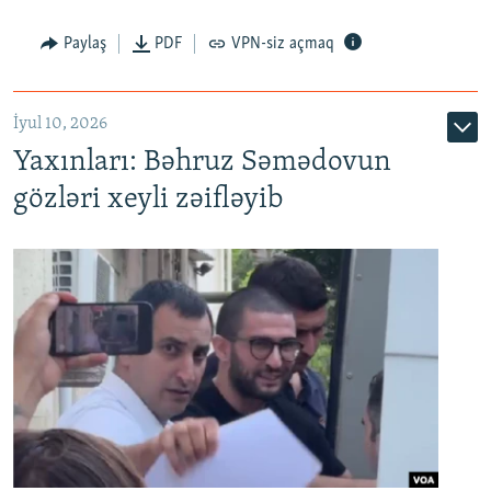
Paylaş
PDF
VPN-siz açmaq
İyul 10, 2026
Yaxınları: Bəhruz Səmədovun
gözləri xeyli zəifləyib