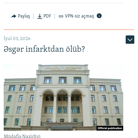
Auto
240p
360p
480p
Paylaş
PDF
VPN-siz açmaq
720p
1080p
İyul 03, 2026
Əsgər infarktdan ölüb?
Müdafiə Nazirliyi