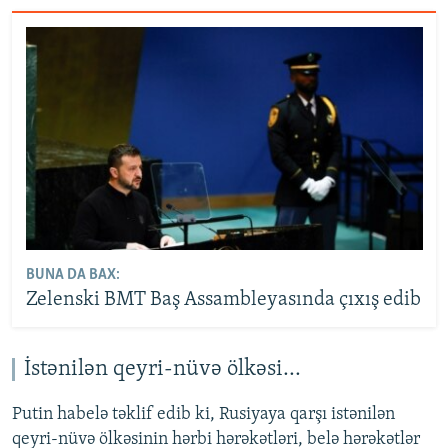
BUNA DA BAX:
Zelenski BMT Baş Assambleyasında çıxış edib
İstənilən qeyri-nüvə ölkəsi...
Putin habelə təklif edib ki, Rusiyaya qarşı istənilən
qeyri-nüvə ölkəsinin hərbi hərəkətləri, belə hərəkətlər