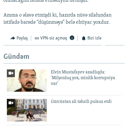
olunacağını istisna etmədiyini demişdi.
Amma o əlavə etmişdi ki, hazırda nüvə silahından
istifadə barədə “düşünməyə” belə ehtiyac yoxdur.
Paylaş
VPN-siz açmaq
Bizi izlə
Gündəm
Elvin Mustafayev azadlıqda:
'Milyonluq yox, minlik korrupsiya
var'
Gürcüstan ali təhsili pulsuz etdi