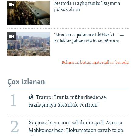
Metroda 11 aylıq fasilə: 'Daşınma
pulsuz olsun'
'Binaları o qədər sıx tikiblər ki...' —
Küləklər şəhərində hava böhranı
Bölmənin bütün materialları burada
Çox izlənən
1
Tramp: 'İranla müharibədənsə,
razılaşmaya üstünlük verirəm'
2
Xaçmaz bazarının sahibinin qətli Avropa
Məhkəməsində: Hökumətdən cavab tələb