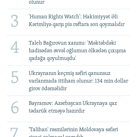
olunur
3
'Human Rights Watch': Hakimiyyət Əli
Kərimliyə qarşı pis rəftara son qoymalıdır
4
Taleh Bağırovun xanımı: 'Məktəbdəki
hadisədən əvvəl oğlumun ölkədən çıxışına
qadağa qoyulmuşdu'
5
Ukraynanın keçmiş səfiri qanunsuz
varlanmada ittiham olunur: 134 min dollar
girov ödəməlidir
6
Bayramov: Azərbaycan Ukraynaya qaz
tədarük etməyə hazırdır
7
'Taliban' rəsmilərinin Moldovaya səfəri