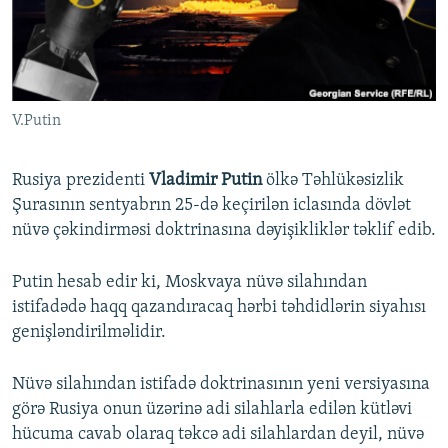
İNFOQRAFIKA
AZƏRBAYCAN ƏDƏBIYYATI KITABXANASI
MISSIYAMIZ
BIZI IZLƏ
KARIKATURA
İSLAM VƏ DEMOKRATIYA
PEŞƏ ETIKASI VƏ JURNALISTIKA STANDARTLARIMIZ
İZ - MƏDƏNIYYƏT PROQRAMI
MATERIALLARIMIZDAN ISTIFADƏ
V.Putin
AZADLIQRADIOSU MOBIL TELEFONUNUZDA
RFE/RL-in bütün saytları
BIZIMLƏ ƏLAQƏ
Rusiya prezidenti
Vladimir Putin
ölkə Təhlükəsizlik
XƏBƏR BÜLLETENLƏRIMIZ
Şurasının sentyabrın 25-də keçirilən iclasında dövlət
nüvə çəkindirməsi doktrinasına dəyişikliklər təklif edib.
Putin hesab edir ki, Moskvaya nüvə silahından
istifadədə haqq qazandıracaq hərbi təhdidlərin siyahısı
genişləndirilməlidir.
Nüvə silahından istifadə doktrinasının yeni versiyasına
görə Rusiya onun üzərinə adi silahlarla edilən kütləvi
hücuma cavab olaraq təkcə adi silahlardan deyil, nüvə