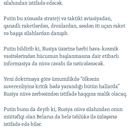
silahından istifadə edəcək.
Putin bu xüsusda strateji və taktiki aviasiyadan,
qanadlı raketlərdən, dronlardan, səsdən iti uçan raket
və başqa silahlardan danışıb.
Putin bildirib ki, Rusiya üzərinə hərbi hava-kosmik
vasitələrindən hücumun başlanmasına dair etibarlı
informasiya da nüvə cavabı ilə nəticələnəcək.
Yeni doktrinaya görə ümumilikdə “ölkənin
suverenliyinə kritik hədə yarandığı bütün hallarda”
Rusiya nüvə zərbəsindən istifadə haqqına malik olacaq.
Putin bunu da deyib ki, Rusiya nüvə silahından onun
müttəfiqi olan Belarus da belə təhlükə ilə üzləşərsə
istifadə edə bilər.