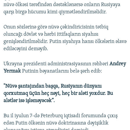
nüvə ölkəsi tərəfindən dəstəklənərsə onların Rusiyaya
qarşı birgə hücumu kimi qiymətləndirilməlidir.
Onun sözlərinə görə nüvə çəkindiricisinin tətbiq
oluncağı dövlət və hərbi ittifaqların siyahısı
genişləndirilməlidir. Putin siyahıya hansı ölkələrin əlavə
ediləcəyini deməyib.
Ukrayna prezidenti administrasiyasının rəhbəri
Andrey
Yermak
Putinin bəyanatlarını belə şərh edib:
"Nüvə şantajından başqa, Rusiyanın dünyanı
qorxutmaq üçün heç nəyi, heç bir aləti yoxdur. Bu
alətlər isə işləməyəcək”.
Bu il iyulun 7-də Peterburq iqtisadi forumunda çıxış
edən Putin ölkənin nüvə doktrinasına dəyişiklik