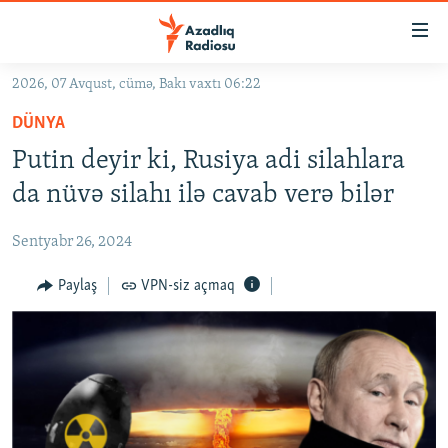
Keçid
linkləri
Əsas
2026, 07 Avqust, cümə, Bakı vaxtı 06:22
məzmuna
GÜNDƏM
DÜNYA
qayıt
#İZAHLA
Əsas
Putin deyir ki, Rusiya adi silahlara
KORRUPSIOMETR
naviqasiyaya
da nüvə silahı ilə cavab verə bilər
qayıt
#ƏSLINDƏ
Axtarışa
Sentyabr 26, 2024
FƏRQƏ BAX
keç
QANUNI DOĞRU
Paylaş
VPN-siz açmaq
ARAŞDIRMA
MULTIMEDIA
RADIO ARXIV
VIDEO
HAQQIMIZDA
FOTOQALEREYA
OXU ZALI