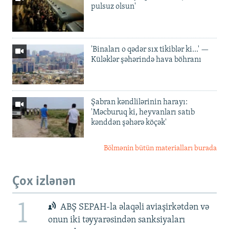
pulsuz olsun'
'Binaları o qədər sıx tikiblər ki...' —
Küləklər şəhərində hava böhranı
Şabran kəndlilərinin harayı:
'Məcburuq ki, heyvanları satıb
kənddən şəhərə köçək'
Bölmənin bütün materialları burada
Çox izlənən
1
ABŞ SEPAH-la əlaqəli aviaşirkətdən və
onun iki təyyarəsindən sanksiyaları