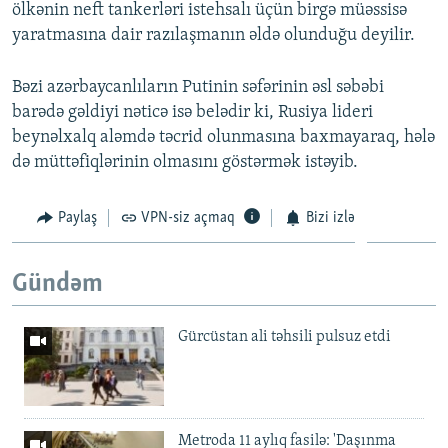
ölkənin neft tankerləri istehsalı üçün birgə müəssisə
yaratmasına dair razılaşmanın əldə olunduğu deyilir.
Bəzi azərbaycanlıların Putinin səfərinin əsl səbəbi
barədə gəldiyi nəticə isə belədir ki, Rusiya lideri
beynəlxalq aləmdə təcrid olunmasına baxmayaraq, hələ
də müttəfiqlərinin olmasını göstərmək istəyib.
Paylaş
VPN-siz açmaq
Bizi izlə
Gündəm
Gürcüstan ali təhsili pulsuz etdi
Metroda 11 aylıq fasilə: 'Daşınma