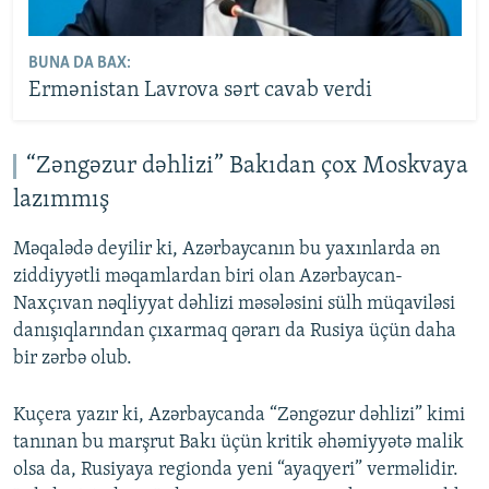
BUNA DA BAX:
Ermənistan Lavrova sərt cavab verdi
“Zəngəzur dəhlizi” Bakıdan çox Moskvaya
lazımmış
Məqalədə deyilir ki, Azərbaycanın bu yaxınlarda ən
ziddiyyətli məqamlardan biri olan Azərbaycan-
Naxçıvan nəqliyyat dəhlizi məsələsini sülh müqaviləsi
danışıqlarından çıxarmaq qərarı da Rusiya üçün daha
bir zərbə olub.
Kuçera yazır ki, Azərbaycanda “Zəngəzur dəhlizi” kimi
tanınan bu marşrut Bakı üçün kritik əhəmiyyətə malik
olsa da, Rusiyaya regionda yeni “ayaqyeri” verməlidir.