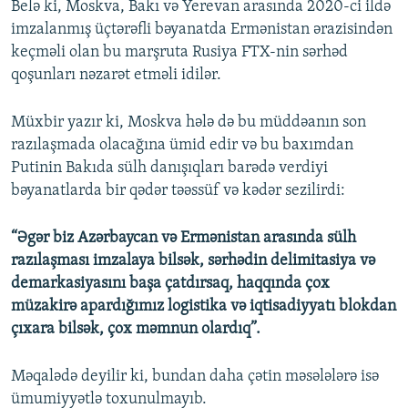
Belə ki, Moskva, Bakı və Yerevan arasında 2020-ci ildə
imzalanmış üçtərəfli bəyanatda Ermənistan ərazisindən
keçməli olan bu marşruta Rusiya FTX-nin sərhəd
qoşunları nəzarət etməli idilər.
Müxbir yazır ki, Moskva hələ də bu müddəanın son
razılaşmada olacağına ümid edir və bu baxımdan
Putinin Bakıda sülh danışıqları barədə verdiyi
bəyanatlarda bir qədər təəssüf və kədər sezilirdi:
“Əgər biz Azərbaycan və Ermənistan arasında sülh
razılaşması imzalaya bilsək, sərhədin delimitasiya və
demarkasiyasını başa çatdırsaq, haqqında çox
müzakirə apardığımız logistika və iqtisadiyyatı blokdan
çıxara bilsək, çox məmnun olardıq”.
Məqalədə deyilir ki, bundan daha çətin məsələlərə isə
ümumiyyətlə toxunulmayıb.