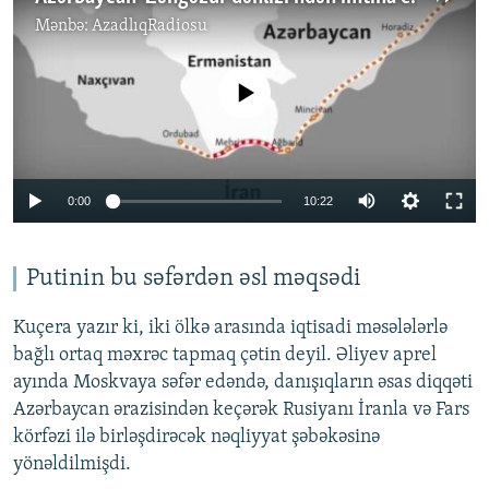
Mənbə:
AzadlıqRadiosu
No media source currently available
Auto
0:00
10:22
240p
360p
Putinin bu səfərdən əsl məqsədi
Auto
240p
360p
480p
480p
Kuçera yazır ki, iki ölkə arasında iqtisadi məsələlərlə
720p
bağlı ortaq məxrəc tapmaq çətin deyil. Əliyev aprel
720p
1080p
ayında Moskvaya səfər edəndə, danışıqların əsas diqqəti
1080p
Azərbaycan ərazisindən keçərək Rusiyanı İranla və Fars
körfəzi ilə birləşdirəcək nəqliyyat şəbəkəsinə
yönəldilmişdi.