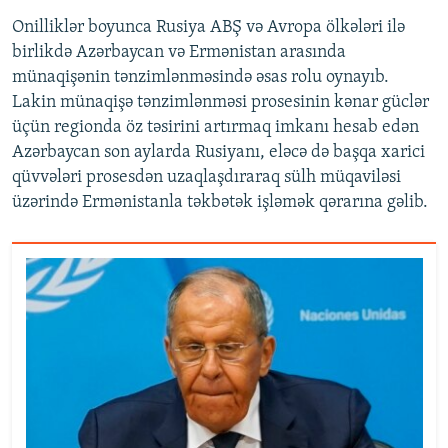
Onilliklər boyunca Rusiya ABŞ və Avropa ölkələri ilə
birlikdə Azərbaycan və Ermənistan arasında
münaqişənin tənzimlənməsində əsas rolu oynayıb.
Lakin münaqişə tənzimlənməsi prosesinin kənar güclər
üçün regionda öz təsirini artırmaq imkanı hesab edən
Azərbaycan son aylarda Rusiyanı, eləcə də başqa xarici
qüvvələri prosesdən uzaqlaşdıraraq sülh müqaviləsi
üzərində Ermənistanla təkbətək işləmək qərarına gəlib.