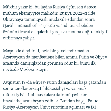
Müxbir yazır ki, bu layihə Rusiya üçün son dərəcə
mühüm əhəmiyyətə malikdir. Rusiya 2022-ci ildə
Ukraynaya tammiqyaslı müdaxilə edəndən sonra
Qərblə münasibətləri çöküb və indi bu səbəbdən
özünün ticarət əlaqələrini şərqə və cənuba doğru inkişaf
etdirməyə çalışır.
Məqalədə deyilir ki, belə bir şaxələndirmədən
Azərbaycan da mənfəətlənə bilər, amma Putin və Əliyev
arasında danışıqlardan görünən odur ki, bunu ilk
növbədə Moskva istəyir.
Avqustun 19-da Əliyev-Putin danışıqları başa çatandan
sonra tərəflər ərzaq təhlükəsizliyi və ya əmək
müfəttişliyi kimi məsələlərə dair müqavilələr
imzaladıqlarını bəyan ediblər. Bundan başqa Bakıda
Rusiya-Azərbaycan Universitetinin açılması və iki