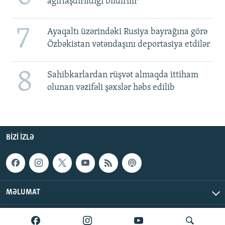
ağırlaşdırıldığı bildirilir
7
Ayaqaltı üzərindəki Rusiya bayrağına görə
Özbəkistan vətəndaşını deportasiya etdilər
8
Sahibkarlardan rüşvət almaqda ittiham
olunan vəzifəli şəxslər həbs edilib
BIZI IZLƏ
MƏLUMAT
AzadlıqRadiosu © 2026 Inc. | Bütün hüquqlar qorunur