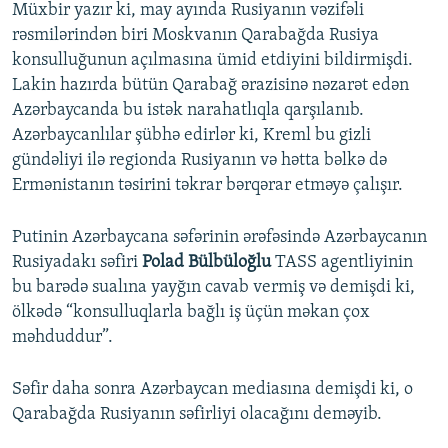
Müxbir yazır ki, may ayında Rusiyanın vəzifəli
rəsmilərindən biri Moskvanın Qarabağda Rusiya
konsulluğunun açılmasına ümid etdiyini bildirmişdi.
Lakin hazırda bütün Qarabağ ərazisinə nəzarət edən
Azərbaycanda bu istək narahatlıqla qarşılanıb.
Azərbaycanlılar şübhə edirlər ki, Kreml bu gizli
gündəliyi ilə regionda Rusiyanın və hətta bəlkə də
Ermənistanın təsirini təkrar bərqərar etməyə çalışır.
Putinin Azərbaycana səfərinin ərəfəsində Azərbaycanın
Rusiyadakı səfiri
Polad Bülbüloğlu
TASS agentliyinin
bu barədə sualına yayğın cavab vermiş və demişdi ki,
ölkədə “konsulluqlarla bağlı iş üçün məkan çox
məhduddur”.
Səfir daha sonra Azərbaycan mediasına demişdi ki, o
Qarabağda Rusiyanın səfirliyi olacağını deməyib.