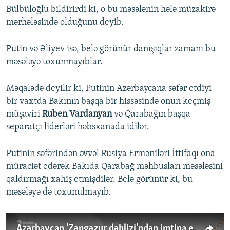
Bülbüloğlu bildirirdi ki, o bu məsələnin hələ müzakirə
mərhələsində olduğunu deyib.
Putin və Əliyev isə, belə görünür danışıqlar zamanı bu
məsələyə toxunmayıblar.
Məqalədə deyilir ki, Putinin Azərbaycana səfər etdiyi
bir vaxtda Bakının başqa bir hissəsində onun keçmiş
müşaviri
Ruben Vardanyan
və Qarabağın başqa
separatçı liderləri həbsxanada idilər.
Putinin səfərindən əvvəl Rusiya Erməniləri İttifaqı ona
müraciət edərək Bakıda Qarabağ məhbusları məsələsini
qaldırmağı xahiş etmişdilər. Belə görünür ki, bu
məsələyə də toxunulmayıb.
Azərbaycan 'Zəngəzur dəhlizi'ndən imtina edibmi?