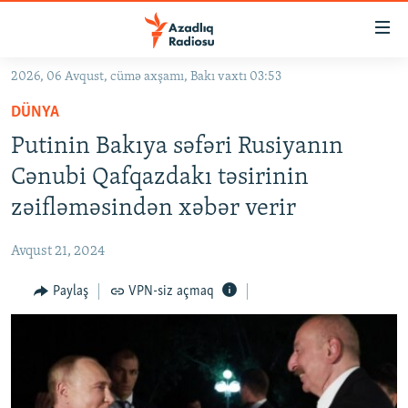
Keçid
linkləri
Əsas
2026, 06 Avqust, cümə axşamı, Bakı vaxtı 03:53
məzmuna
GÜNDƏM
DÜNYA
qayıt
#İZAHLA
Əsas
​​​​​​​Putinin Bakıya səfəri Rusiyanın
KORRUPSIOMETR
naviqasiyaya
Cənubi Qafqazdakı təsirinin
qayıt
#ƏSLINDƏ
zəifləməsindən xəbər verir
Axtarışa
FƏRQƏ BAX
keç
Avqust 21, 2024
QANUNI DOĞRU
Paylaş
VPN-siz açmaq
ARAŞDIRMA
MULTIMEDIA
RADIO ARXIV
VIDEO
HAQQIMIZDA
FOTOQALEREYA
OXU ZALI