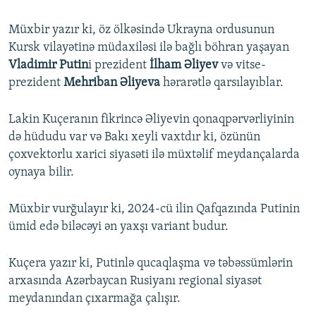
Müxbir yazır ki, öz ölkəsində Ukrayna ordusunun
Kursk vilayətinə müdaxiləsi ilə bağlı böhran yaşayan
Vladimir Putin
i prezident
İlham Əliyev
və vitse-
prezident
Mehriban Əliyeva
hərarətlə qarsılayıblar.
Lakin Kuçeranın fikrincə Əliyevin qonaqpərvərliyinin
də hüdudu var və Bakı xeyli vaxtdır ki, özünün
çoxvektorlu xarici siyasəti ilə müxtəlif meydançalarda
oynaya bilir.
Müxbir vurğulayır ki, 2024-cü ilin Qafqazında Putinin
ümid edə biləcəyi ən yaxşı variant budur.
Kuçera yazır ki, Putinlə qucaqlaşma və təbəssümlərin
arxasında Azərbaycan Rusiyanı regional siyasət
meydanından çıxarmağa çalışır.