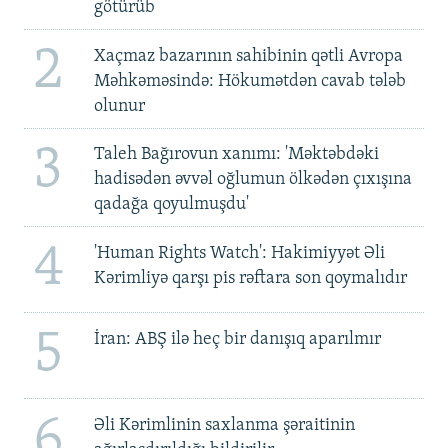
götürüb
2
Xaçmaz bazarının sahibinin qətli Avropa
Məhkəməsində: Hökumətdən cavab tələb
olunur
3
Taleh Bağırovun xanımı: 'Məktəbdəki
hadisədən əvvəl oğlumun ölkədən çıxışına
qadağa qoyulmuşdu'
4
'Human Rights Watch': Hakimiyyət Əli
Kərimliyə qarşı pis rəftara son qoymalıdır
5
İran: ABŞ ilə heç bir danışıq aparılmır
6
Əli Kərimlinin saxlanma şəraitinin