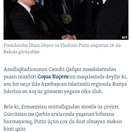
İNFOQRAFIKA
AZƏRBAYCAN ƏDƏBIYYATI KITABXANASI
MISSIYAMIZ
BIZI IZLƏ
KARIKATURA
İSLAM VƏ DEMOKRATIYA
PEŞƏ ETIKASI VƏ JURNALISTIKA STANDARTLARIMIZ
İZ - MƏDƏNIYYƏT PROQRAMI
MATERIALLARIMIZDAN ISTIFADƏ
AZADLIQRADIOSU MOBIL TELEFONUNUZDA
RFE/RL-in bütün saytları
Prezidentlər İlham Əliyev və Vladimir Putin avqustun 18-də
BIZIMLƏ ƏLAQƏ
Bakıda görüşüblər
XƏBƏR BÜLLETENLƏRIMIZ
AzadlıqRadiosunun Cənubi Qafqaz məsələlərindən
yazan müxbiri
Coşua Kuçera
nın məqaləsində deyilir ki,
son bir neçə ildə Azərbaycan təlatümlü regionda Rusiya
liderinə ən xoş üz göstərən yeganə ölkə olub.
Belə ki, Ermənistan müttəfiqindən sürətlə üz çevirir,
Gürcüstan isə Qərblə aralarında yaşanan böhrana
baxmayaraq, Putin üçün çox da dost olmayan məkan
kimi qalır.