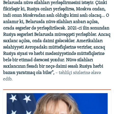
Belarusda nüvə silahları yerləşdirməsini istəyir. Çünki
fikirləşir ki, Rusiya onları yerləşdirsə, Moskva ondan,
indi onun Moskvadan asılı olduğu kimi asılı olacaq... O
anlamır ki, Belarusda nüvə silahları anbarı açılsa,
orada əsgərlər də yerləşdiriləcək. 2021-ci ilin sonundan
Rusiya əsgərləri Belarusda müvəqqəti yerləşiblər. Ancaq
saxlanc açılsa, onda daimi gələcəklər. Amerikalıları
səlahiyyəti Avropadakı müttəfiqlərinə verirlər, ancaq
Rusiya siyasi və hərbi mədəniyyətində müttəfiqlərinə
belə bir etimad dərəcəsi yoxdur. Nüvə silahları
saxlancının fəsadı bir neçə daimi əsaslı Rusiya hərbi
bazası yaratmaq ola bilər”,
– təhlilçi sözlərinə əlavə
edib.