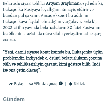
Belaruslu siyasi təhlilçi
Artyom Şraybman
qeyd edir ki,
Lukaşenka Rusiyaya loyallığını nümayiş etdirir və
bundan pul qazanır. Ancaq ekspert bu addımın
Lukaşenkaya faydalı olmadığını vurğulayır. Belə ki,
2022-ci ilin yayında belarusluların 80 faizi Rusiyanın
bu ölkənin ərazisində nüvə silahı yerləşdirməsinə qarşı
çıxırdı:
“Yəni, daxili siyasət kontekstində bu, Lukaşenka üçün
problemdir. İndiyədək o, özünü belarusluların çoxuna
sülh və təhlükəsizliyin qarantı kimi göstərə bilib. İndi
isə ona çətin olacaq”.
Paylaş
VPN-siz açmaq
Bizi izlə
Gündəm