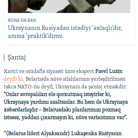
BUNA DA BAX:
Ukraynanın Rusiyadan istədiyi ‘əxlaqlı’dır,
amma ‘praktik’dirmi
Şantaj
Xarici və müdafiə siyasəti üzrə ekspert
Pavel Luzin
deyib ki,
Belarusda nüvə silahlarının yerləşdirilməsi
təkcə NATO-nu deyil, Ukraynanı da şantaj etməkdir:
“Onlar avropalıları elə qorxutmaq istəyirlər ki,
Ukraynaya yardımı azaltsınlar. Bu həm də Ukraynaya
xəbərdarlıqdır – Belarusdakı planlarımızı pozmaq
istəsəz, yaddan çıxarmayın ki, nüvə variantımız var”.
“(Belarus lideri Alyaksandr) Lukaşenka Rusiyanın