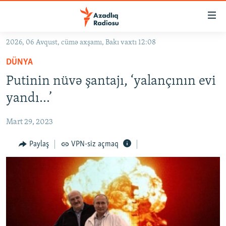
Keçid
linkləri
Əsas
2026, 06 Avqust, cümə axşamı, Bakı vaxtı 12:08
məzmuna
GÜNDƏM
DÜNYA
qayıt
#İZAHLA
Əsas
Putinin nüvə şantajı, ‘yalançının evi
KORRUPSIOMETR
naviqasiyaya
yandı...’
qayıt
#ƏSLINDƏ
Axtarışa
Mart 29, 2023
FƏRQƏ BAX
keç
QANUNI DOĞRU
Paylaş
VPN-siz açmaq
ARAŞDIRMA
MULTIMEDIA
RADIO ARXIV
VIDEO
HAQQIMIZDA
FOTOQALEREYA
OXU ZALI