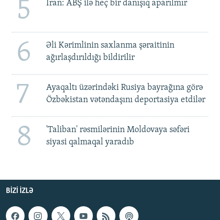
5
İran: ABŞ ilə heç bir danışıq aparılmır
6
Əli Kərimlinin saxlanma şəraitinin
ağırlaşdırıldığı bildirilir
7
Ayaqaltı üzərindəki Rusiya bayrağına görə
Özbəkistan vətəndaşını deportasiya etdilər
8
'Taliban' rəsmilərinin Moldovaya səfəri
siyasi qalmaqal yaradıb
BIZI IZLƏ