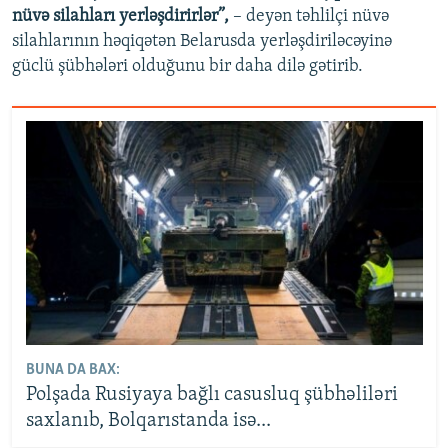
nüvə silahları yerləşdirirlər”,
– deyən təhlilçi nüvə
silahlarının həqiqətən Belarusda yerləşdiriləcəyinə
güclü şübhələri olduğunu bir daha dilə gətirib.
BUNA DA BAX:
Polşada Rusiyaya bağlı casusluq şübhəliləri
saxlanıb, Bolqarıstanda isə...