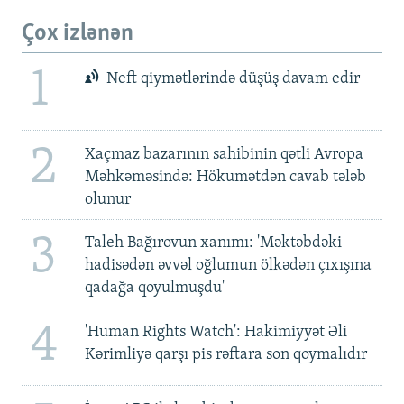
Çox izlənən
1
Neft qiymətlərində düşüş davam edir
2
Xaçmaz bazarının sahibinin qətli Avropa
Məhkəməsində: Hökumətdən cavab tələb
olunur
3
Taleh Bağırovun xanımı: 'Məktəbdəki
hadisədən əvvəl oğlumun ölkədən çıxışına
qadağa qoyulmuşdu'
4
'Human Rights Watch': Hakimiyyət Əli
Kərimliyə qarşı pis rəftara son qoymalıdır