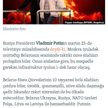
İNFOQRAFIKA
AZƏRBAYCAN ƏDƏBIYYATI KITABXANASI
MISSIYAMIZ
BIZI IZLƏ
KARIKATURA
İSLAM VƏ DEMOKRATIYA
PEŞƏ ETIKASI VƏ JURNALISTIKA STANDARTLARIMIZ
İZ - MƏDƏNIYYƏT PROQRAMI
MATERIALLARIMIZDAN ISTIFADƏ
İllüstrativ foto
AZADLIQRADIOSU MOBIL TELEFONUNUZDA
RFE/RL-in bütün saytları
BIZIMLƏ ƏLAQƏ
Rusiya Prezidenti
Vladimir Putin
in martın 25-də
XƏBƏR BÜLLETENLƏRIMIZ
televiziya müsahibəsində
deyib ki,
Moskva iyuladək
müttəfiqi Belarusun ərazisində taktiki nüvə silahları
yerləşdirə bilər. Onun sözlərinə görə, bu məqsədlə
gərəkən infrastruktur iyulun 1-dək hazır olacaq.
Belarus Hava Qüvvələrinin 10 təyyarəsi belə silahları
çatdıra bilər, üstəlik, qısamənzilli, nüvə silahı daşımağa
qadir İskander raket sistemləri də bu ölkədə
mövcuddur. Belarus Ukrayna, Rusiya, NATO üzvləri
Polşa, Litva və Latviya ilə həmsərhəddir. Putinin