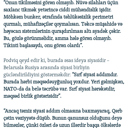
“Onun tikilməsini görən olmayıb. Nüvə silahları üçün
saxlanc tikmək yetərincə ciddi mühəndislik işidir.
Möhkəm bunker, ətrafında təhlükəsizlik perimetri
qurmalı, mühafizəçilər qoymalısan. Təkcə müşahidə və
həyəcan sistemlərinin quraşdırılması altı ayadək çəkir.
Bu, gözlə görünməlidir, amma hələ görən olmayıb.
Tikinti başlasaydı, onu görən olardı”.
Podviq qeyd edir ki, burada əsas ideya siyasidir –
Belarusla Rusiya arasında siyasi birliyin
gücləndirildiyini göstərməkdir:
“Sırf siyasi addımdır.
Burada hərbi məqsədəuyğunluq yoxdur. Yeri gəlmişkən,
NATO-da da belə təcrübə var. Sırf siyasi hərəkətdir,
məqsəd birlik göstərisidir”.
“Ancaq təmiz siyasi addım olmasına baxmayaraq, Qərb
çətin vəziyyətə düşüb. Bunun qanunsuz olduğunu deyə
bilməzlər, çünki özləri də uzun illərdir başqa ölkələrdə