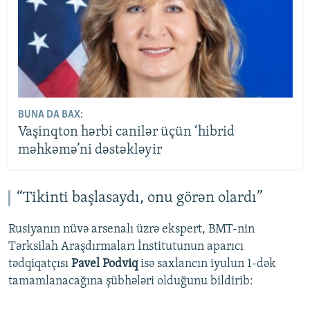
BUNA DA BAX:
Vaşinqton hərbi canilər üçün ‘hibrid
məhkəmə’ni dəstəkləyir
“Tikinti başlasaydı, onu görən olardı”
Rusiyanın nüvə arsenalı üzrə ekspert, BMT-nin
Tərksilah Araşdırmaları İnstitutunun aparıcı
tədqiqatçısı
Pavel Podviq
isə saxlancın iyulun 1-dək
tamamlanacağına şübhələri olduğunu bildirib: