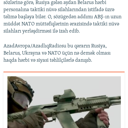
sözlərinə görə, Rusiya gələn aydan Belarus hərbi
personalına taktiki nüvə silahlarından istifadə üzrə
təlimə başlaya bilər. O, sözügedən addımı ABŞ-ın uzun
müddət NATO müttəfiqlərinin ərazisində taktiki nüvə
silahları yerləşdirməsi ilə izah edib.
AzadAvropa/AzadlıqRadiosu bu qərarın Rusiya,
Belarus, Ukrayna və NATO üçün nə demək olması
haqda hərbi və siyasi təhlilçilərlə danışıb.