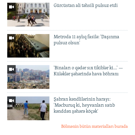
Gürcüstan ali təhsili pulsuz etdi
Metroda 11 aylıq fasilə: 'Daşınma
pulsuz olsun'
'Binaları o qədər sıx tikiblər ki...' —
Küləklər şəhərində hava böhranı
Şabran kəndlilərinin harayı:
'Məcburuq ki, heyvanları satıb
kənddən şəhərə köçək'
Bölmənin bütün materialları burada