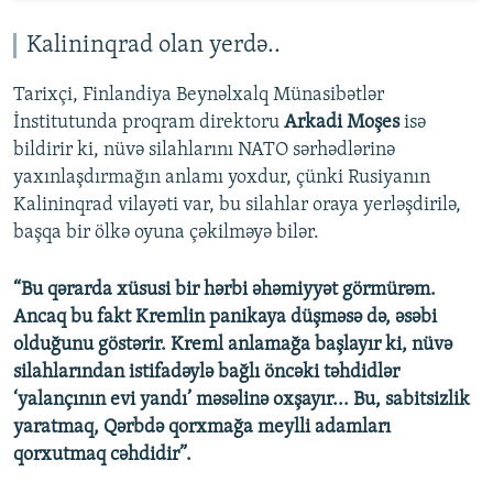
Kalininqrad olan yerdə..
Tarixçi, Finlandiya Beynəlxalq Münasibətlər
İnstitutunda proqram direktoru
Arkadi Moşes
isə
bildirir ki, nüvə silahlarını NATO sərhədlərinə
yaxınlaşdırmağın anlamı yoxdur, çünki Rusiyanın
Kalininqrad vilayəti var, bu silahlar oraya yerləşdirilə,
başqa bir ölkə oyuna çəkilməyə bilər.
“Bu qərarda xüsusi bir hərbi əhəmiyyət görmürəm.
Ancaq bu fakt Kremlin panikaya düşməsə də, əsəbi
olduğunu göstərir. Kreml anlamağa başlayır ki, nüvə
silahlarından istifadəylə bağlı öncəki təhdidlər
‘yalançının evi yandı’ məsəlinə oxşayır... Bu, sabitsizlik
yaratmaq, Qərbdə qorxmağa meylli adamları
qorxutmaq cəhdidir”.