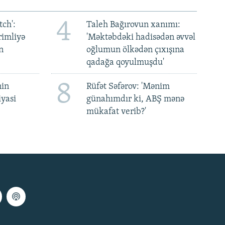
4
ch':
Taleh Bağırovun xanımı:
rimliyə
'Məktəbdəki hadisədən əvvəl
n
oğlumun ölkədən çıxışına
qadağa qoyulmuşdu'
8
nin
Rüfət Səfərov: 'Mənim
iyasi
günahımdır ki, ABŞ mənə
mükafat verib?'