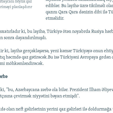
rbaycanı böyük qaz
ediblər. Bu layihə üzrə tikilməli ol
vriməyi planlaşdırır
qazını Qara Qara dənizin dibi ilə T
etməlidir.
sxatırladır ki, bu layihə, Türkiyə ötən noyabrda Rusiya hərb
n sonra dayandırılmışdı.
ir ki, layihə gerçəkləşərsə, yeni kəmər Türkiyəyə onun ehti
ıq həcmdə qaz gətirəcək.Bu isə Türkiyəni Avropaya gedən 
imi möhkəmləndirəcək.
ərbə
ki, "bu, Azərbaycana zərbə ola bilər. Prezident İlham Əliyev
atçısına çevirmək niyyətini bəyan etmişdi".
 olan neft gəlirlərinin yerini qaz gəlirləri ilə doldurmağa