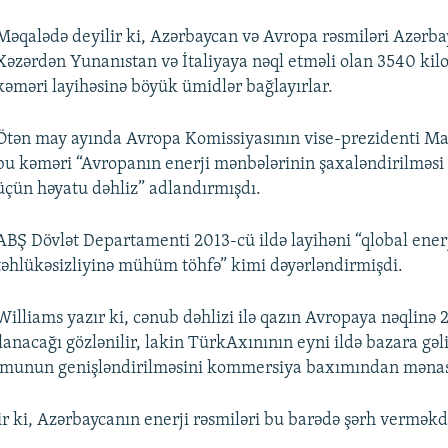
Məqalədə deyilir ki, Azərbaycan və Avropa rəsmiləri Azərba
Xəzərdən Yunanıstan və İtaliyaya nəql etməli olan 3540 kil
kəməri layihəsinə böyük ümidlər bağlayırlar.
Ötən may ayında Avropa Komissiyasının vise-prezidenti Ma
bu kəməri “Avropanın enerji mənbələrinin şaxaləndirilməsi
üçün həyatu dəhliz” adlandırmışdı.
ABŞ Dövlət Departamenti 2013-cü ildə layihəni “qlobal ener
təhlükəsizliyinə mühüm töhfə” kimi dəyərləndirmişdi.
Williams yazır ki, cənub dəhlizi ilə qazın Avropaya nəqlinə 
anacağı gözlənilir, lakin TürkAxınının eyni ildə bazara gəl
umunun genişləndirilməsini kommersiya baxımından mənası
irir ki, Azərbaycanın enerji rəsmiləri bu barədə şərh vermə