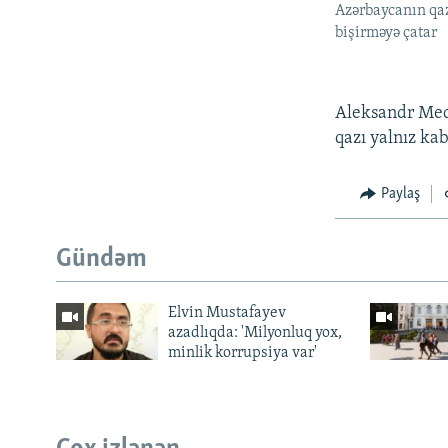
Azərbaycanın qaz
bişirməyə çatar
Aleksandr Medv
qazı yalnız ka
Paylaş
Gündəm
Elvin Mustafayev
azadlıqda: 'Milyonluq yox,
minlik korrupsiya var'