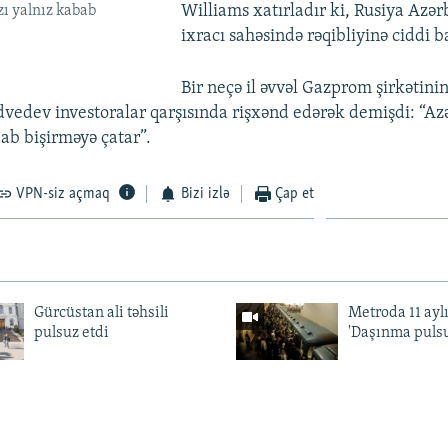
Williams xatırladır ki, Rusiya Azə
ı yalnız kabab
ixracı sahəsində rəqibliyinə ciddi 
Bir neçə il əvvəl Gazprom şirkətini
edev investoralar qarşısında rişxənd edərək demişdi: “Az
bab bişirməyə çatar”.
VPN-siz açmaq
Bizi izlə
Çap et
Gürcüstan ali təhsili
Metroda 11 aylı
pulsuz etdi
'Daşınma pulsu