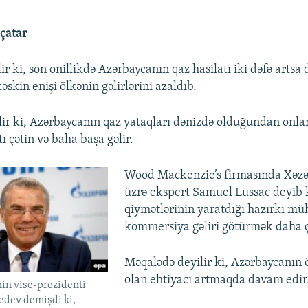
çatar
r ki, son onillikdə Azərbaycanın qaz hasilatı iki dəfə artsa 
əskin enişi ölkənin gəlirlərini azaldıb.
lir ki, Azərbaycanın qaz yataqları dənizdə olduğundan onlar
tı çətin və baha başa gəlir.
Wood Mackenzie’s firmasında Xəzər
üzrə ekspert Samuel Lussac deyib k
qiymətlərinin yaratdığı hazırkı mü
kommersiya gəliri götürmək daha ç
Məqalədə deyilir ki, Azərbaycanın
olan ehtiyacı artmaqda davam edir
in vise-prezidenti
dev demişdi ki,