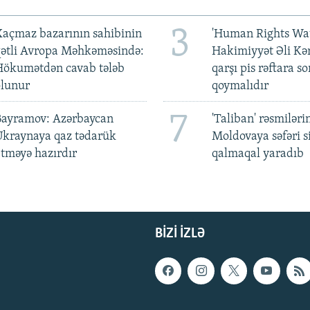
3
açmaz bazarının sahibinin
'Human Rights Wat
qətli Avropa Məhkəməsində:
Hakimiyyət Əli Kə
Hökumətdən cavab tələb
qarşı pis rəftara so
olunur
qoymalıdır
7
Bayramov: Azərbaycan
'Taliban' rəsmiləri
Ukraynaya qaz tədarük
Moldovaya səfəri s
tməyə hazırdır
qalmaqal yaradıb
BIZI IZLƏ