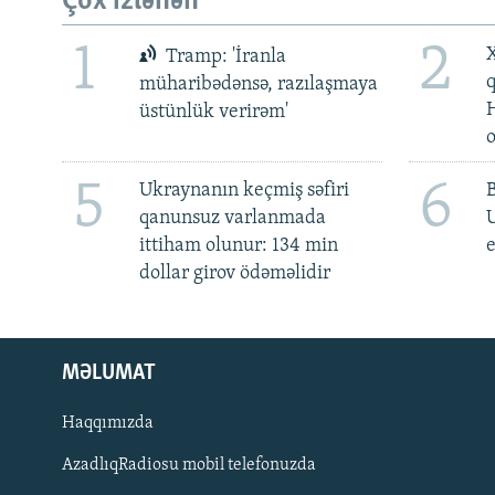
Çox izlənən
1
2
X
Tramp: 'İranla
müharibədənsə, razılaşmaya
üstünlük verirəm'
5
6
Ukraynanın keçmiş səfiri
qanunsuz varlanmada
ittiham olunur: 134 min
e
dollar girov ödəməlidir
MƏLUMAT
Haqqımızda
AzadlıqRadiosu mobil telefonuzda