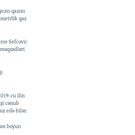
ycan qazını
ometrlik qaz
ros Sefcovic
 məqsədləri
ji
2019-cu ilin
işi cənub
z edə bilər.
kdən boyun