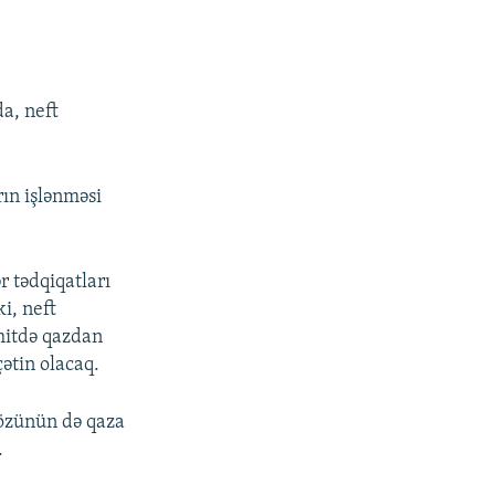
da, neft
ın işlənməsi
 tədqiqatları
i, neft
hitdə qazdan
ətin olacaq.
 özünün də qaza
.