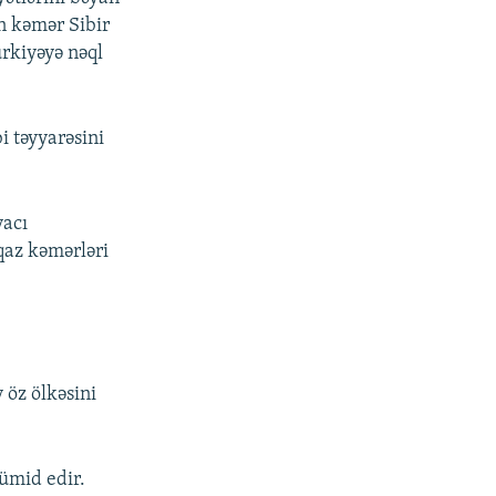
an kəmər Sibir
ürkiyəyə nəql
i təyyarəsini
yacı
qaz kəmərləri
 öz ölkəsini
 ümid edir.