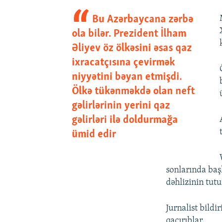
Bu Azərbaycana zərbə
ola bilər. Prezident İlham
Əliyev öz ölkəsini əsas qaz
ixracatçısına çevirmək
niyyətini bəyan etmişdi.
Ölkə tükənməkdə olan neft
gəlirlərinin yerini qaz
gəlirləri ilə doldurmağa
ümid edir
sonlarında başl
dəhlizinin tut
Jurnalist bild
qaçırıblar.