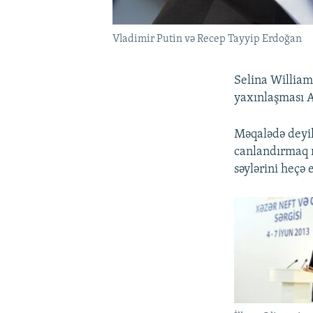
Vladimir Putin və Recep Tayyip Erdoğan
Selina William
yaxınlaşması A
Məqalədə deyil
canlandırmaq n
səylərini heçə 