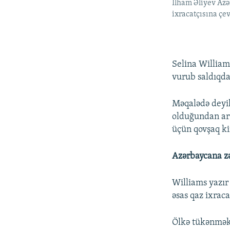
İlham Əliyev Azə
ixracatçısına çe
Selina William
vurub saldıqda
Məqalədə deyil
olduğundan art
üçün qovşaq k
Azərbaycana z
Williams yazır 
əsas qaz ixrac
Ölkə tükənməkdə