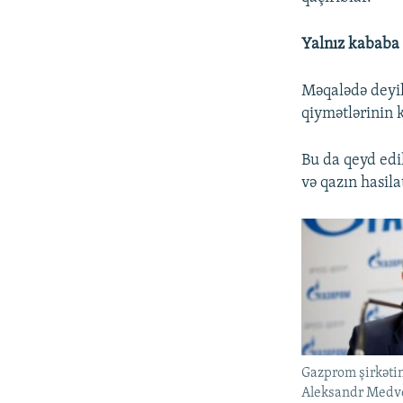
Yalnız kababa 
Məqalədə deyili
qiymətlərinin k
Bu da qeyd edi
və qazın hasila
Gazprom şirkətin
Aleksandr Medve