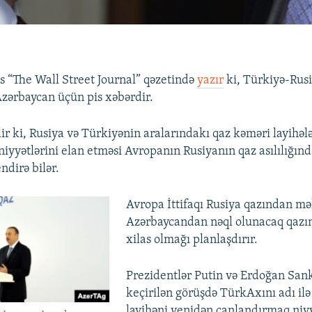
s “The Wall Street Journal” qəzetində
yazır
ki, Türkiyə-Rus
zərbaycan üçün pis xəbərdir.
ir ki, Rusiya və Türkiyənin aralarındakı qaz kəməri layihəl
iyyətlərini elan etməsi Avropanın Rusiyanın qaz asılılığı
endirə bilər.
Avropa İttifaqı Rusiya qazından m
Azərbaycandan nəql olunacaq qazı
xilas olmağı planlaşdırır.
Prezidentlər Putin və Erdoğan San
keçirilən görüşdə TürkAxını adı ilə
layihəni yenidən canlandırmaq niyy