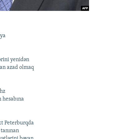
iya
ərini yenidən
ndan azad olmaq
əhz
n hesabına
kt Peterburqda
 tanınan
ətlərini bəyan