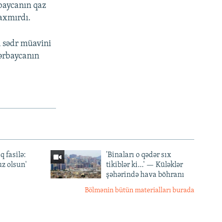
rbaycanın qaz
baxmırdı.
n sədr müavini
ərbaycanın
q fasilə:
'Binaları o qədər sıx
z olsun'
tikiblər ki...' — Küləklər
şəhərində hava böhranı
Bölmənin bütün materialları burada