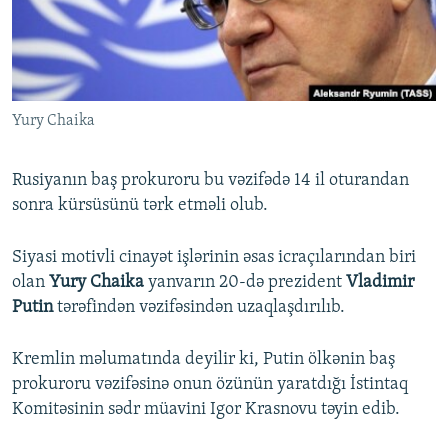
İNFOQRAFIKA
AZƏRBAYCAN ƏDƏBIYYATI KITABXANASI
MISSIYAMIZ
BIZI IZLƏ
KARIKATURA
İSLAM VƏ DEMOKRATIYA
PEŞƏ ETIKASI VƏ JURNALISTIKA STANDARTLARIMIZ
İZ - MƏDƏNIYYƏT PROQRAMI
MATERIALLARIMIZDAN ISTIFADƏ
Yury Chaika
AZADLIQRADIOSU MOBIL TELEFONUNUZDA
RFE/RL-in bütün saytları
BIZIMLƏ ƏLAQƏ
Rusiyanın baş prokuroru bu vəzifədə 14 il oturandan
XƏBƏR BÜLLETENLƏRIMIZ
sonra kürsüsünü tərk etməli olub.
Siyasi motivli cinayət işlərinin əsas icraçılarından biri
olan
Yury Chaika
yanvarın 20-də prezident
Vladimir
Putin
tərəfindən vəzifəsindən uzaqlaşdırılıb.
Kremlin məlumatında deyilir ki, Putin ölkənin baş
prokuroru vəzifəsinə onun özünün yaratdığı İstintaq
Komitəsinin sədr müavini Igor Krasnovu təyin edib.