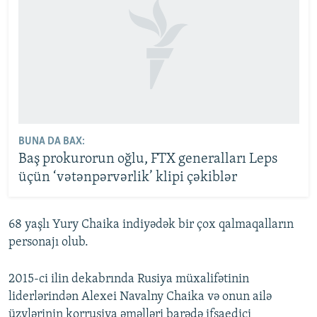
BUNA DA BAX:
Baş prokurorun oğlu, FTX generalları Leps
üçün ‘vətənpərvərlik’ klipi çəkiblər
68 yaşlı Yury Chaika indiyədək bir çox qalmaqalların
personajı olub.
2015-ci ilin dekabrında Rusiya müxalifətinin
liderlərindən Alexei Navalny Chaika və onun ailə
üzvlərinin korrusiya əməlləri barədə ifşaedici