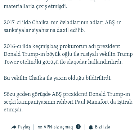
materiallarla çıxış etmişdi.
2017-ci ildə Chaika-nın övladlarının adları ABŞ-ın
sanksiyalar siyahısına daxil edilib.
2016-cı ildə keçmiş baş prokurorun adı prezident
Donald Trump-ın böyük oğlu ilə rusiyalı vəkilin Trump
Tower otelindki görüşü ilə əlaqədar hallandırılırdı.
Bu vəkilin Chaika ilə yaxın olduğu bildirilirdi.
Sözü gedən görüşdə ABŞ prezidenti Donald Trump-ın
seçki kampaniyasının rəhbəri Paul Manafort da iştirak
etmişdi.
Paylaş
VPN-siz açmaq
Bizi izlə