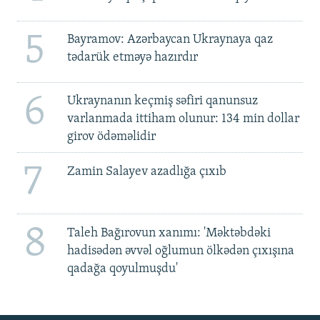
5
Bayramov: Azərbaycan Ukraynaya qaz
tədarük etməyə hazırdır
6
Ukraynanın keçmiş səfiri qanunsuz
varlanmada ittiham olunur: 134 min dollar
girov ödəməlidir
7
Zamin Salayev azadlığa çıxıb
8
Taleh Bağırovun xanımı: 'Məktəbdəki
hadisədən əvvəl oğlumun ölkədən çıxışına
qadağa qoyulmuşdu'