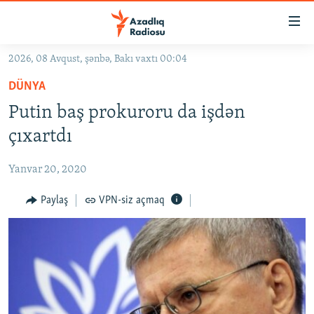
Keçid
linkləri
Əsas
2026, 08 Avqust, şənbə, Bakı vaxtı 00:04
məzmuna
GÜNDƏM
DÜNYA
qayıt
#İZAHLA
Əsas
Putin baş prokuroru da işdən
KORRUPSIOMETR
naviqasiyaya
çıxartdı
qayıt
#ƏSLINDƏ
Axtarışa
Yanvar 20, 2020
FƏRQƏ BAX
keç
QANUNI DOĞRU
Paylaş
VPN-siz açmaq
ARAŞDIRMA
MULTIMEDIA
RADIO ARXIV
VIDEO
HAQQIMIZDA
FOTOQALEREYA
OXU ZALI