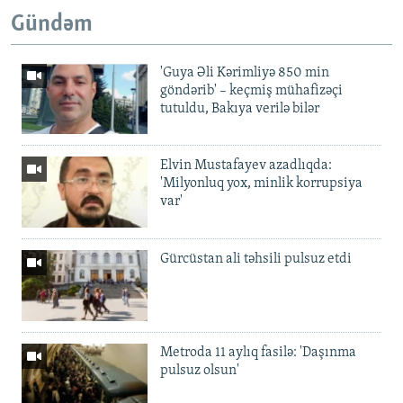
Gündəm
'Guya Əli Kərimliyə 850 min
göndərib' – keçmiş mühafizəçi
tutuldu, Bakıya verilə bilər
Elvin Mustafayev azadlıqda:
'Milyonluq yox, minlik korrupsiya
var'
Gürcüstan ali təhsili pulsuz etdi
Metroda 11 aylıq fasilə: 'Daşınma
pulsuz olsun'