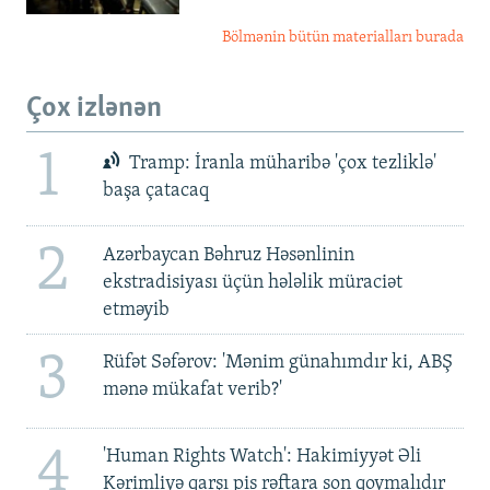
Bölmənin bütün materialları burada
Çox izlənən
1
Tramp: İranla müharibə 'çox tezliklə'
başa çatacaq
2
Azərbaycan Bəhruz Həsənlinin
ekstradisiyası üçün hələlik müraciət
etməyib
3
Rüfət Səfərov: 'Mənim günahımdır ki, ABŞ
mənə mükafat verib?'
4
'Human Rights Watch': Hakimiyyət Əli
Kərimliyə qarşı pis rəftara son qoymalıdır