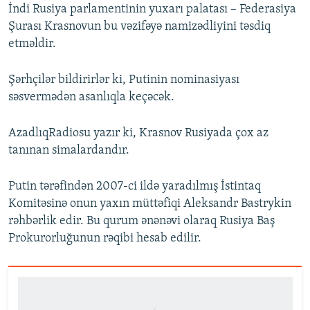
İndi Rusiya parlamentinin yuxarı palatası – Federasiya
Şurası Krasnovun bu vəzifəyə namizədliyini təsdiq
etməldir.
Şərhçilər bildirirlər ki, Putinin nominasiyası
səsvermədən asanlıqla keçəcək.
AzadlıqRadiosu yazır ki, Krasnov Rusiyada çox az
tanınan simalardandır.
Putin tərəfindən 2007-ci ildə yaradılmış İstintaq
Komitəsinə onun yaxın müttəfiqi Aleksandr Bastrykin
rəhbərlik edir. Bu qurum ənənəvi olaraq Rusiya Baş
Prokurorluğunun rəqibi hesab edilir.