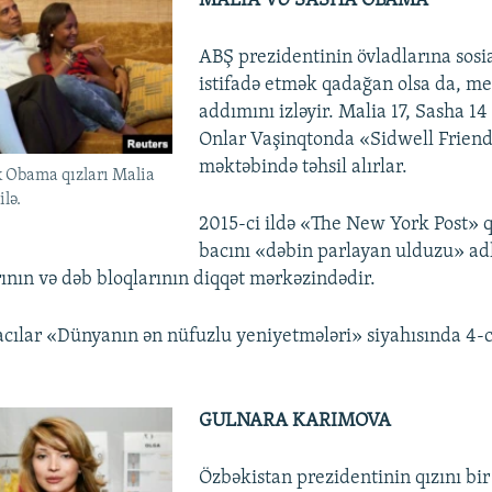
MALIA VƏ SASHA OBAMA
ABŞ prezidentinin övladlarına sosi
istifadə etmək qadağan olsa da, me
addımını izləyir. Malia 17, Sasha 14
Onlar Vaşinqtonda «Sidwell Friend
məktəbində təhsil alırlar.
 Obama qızları Malia
ilə.
2015-ci ildə «The New York Post» 
bacını «dəbin parlayan ulduzu» ad
ının və dəb bloqlarının diqqət mərkəzindədir.
acılar «Dünyanın ən nüfuzlu yeniyetmələri» siyahısında 4-c
GULNARA KARIMOVA
Özbəkistan prezidentinin qızını bir