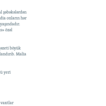
al şəbəkələrdən
dia onların hər
 yaşındadır.
s» özəl
qəzeti böyük
landırıb. Malia
ü yeri
 vaxtlar