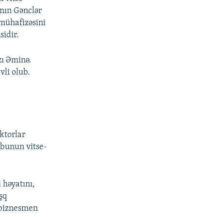
ının Gənclər
 mühafizəsini
sidir.
zı Əminə.
li olub.
ktorlar
ubunun vitse-
 həyatını,
şq
 biznesmen