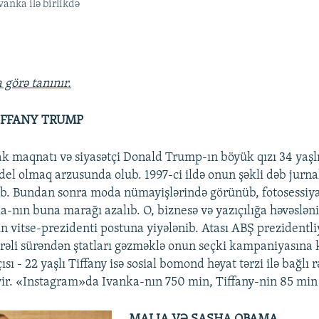
anka ilə birlikdə
 görə tanınır.
IFFANY TRUMP
 maqnatı və siyasətçi Donald Trump-ın böyük qızı 34 yaşl
el olmaq arzusunda olub. 1997-ci ildə onun şəkli dəb jurna
ib. Bundan sonra moda nümayişlərində görünüb, fotosessiya
a-nın buna marağı azalıb. O, biznesə və yazıçılığa həvəslə
n vitse-prezidenti postuna yiyələnib. Atası ABŞ prezidentli
irəli sürəndən ştatları gəzməklə onun seçki kampaniyasına
sı - 22 yaşlı Tiffany isə sosial bomond həyat tərzi ilə bağlı 
ir. «Instagram»da Ivanka-nın 750 min, Tiffany-nin 85 min iz