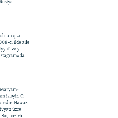
 Rusiya
sh-un qızı
08-ci ildə ailə
iyyəti və ya
Instagram»da
lı Maryam-
m izləyir. O,
iridir. Nawaz
iyyatı üzrə
. Baş nazirin