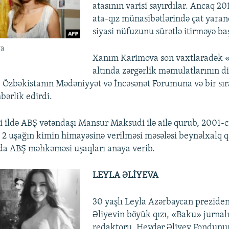
atasının varisi sayırdılar. Ancaq 20
ata-qız münasibətlərində çat yaran
siyasi nüfuzunu sürətlə itirməyə ba
va
Xanım Karimova son vaxtlaradək «
altında zərgərlik məmulatlarının di
 Özbəkistanın Mədəniyyət və İncəsənət Forumuna və bir sıra
hbərlik edirdi.
i ildə ABŞ vətəndaşı Mansur Maksudi ilə ailə qurub, 2001-ci
2 uşağın kimin himayəsinə verilməsi məsələsi beynəlxalq 
nda ABŞ məhkəməsi uşaqları anaya verib.
LEYLA ƏLİYEVA
30 yaşlı Leyla Azərbaycan preziden
Əliyevin böyük qızı, «Baku» jurnal
redaktoru, Heydər Əliyev Fondunun