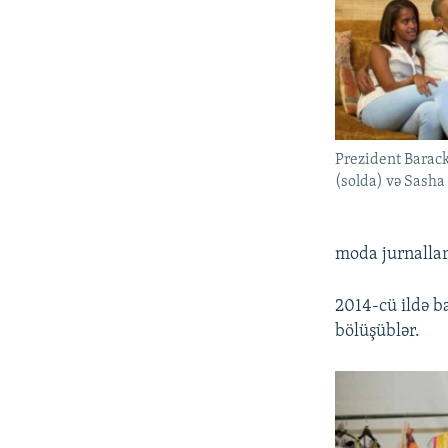
Prezident Barack
(solda) və Sasha 
moda jurnallar
2014-cü ildə b
bölüşüblər.