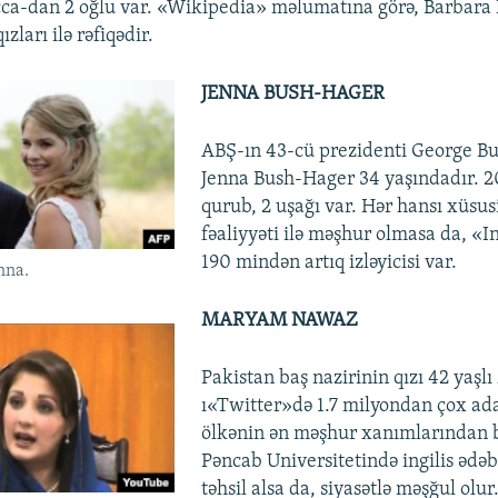
ca-dan 2 oğlu var. «Wikipedia» məlumatına görə, Barbara
zları ilə rəfiqədir.
JENNA BUSH-HAGER
ABŞ-ın 43-cü prezidenti George Bu
Jenna Bush-Hager 34 yaşındadır. 20
qurub, 2 uşağı var. Hər hansı xüsus
fəaliyyəti ilə məşhur olmasa da, «
190 mindən artıq izləyicisi var.
nna.
MARYAM NAWAZ
Pakistan baş nazirinin qızı 42 yaş
ı«Twitter»də 1.7 milyondan çox ada
ölkənin ən məşhur xanımlarından b
Pəncab Universitetində ingilis ədəb
təhsil alsa da, siyasətlə məşğul olur