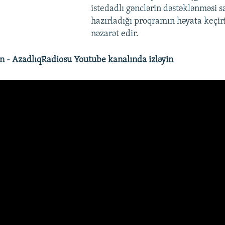
istedadlı gənclərin dəstəklənməsi 
hazırladığı proqramın həyata keçir
nəzarət edir.
 - AzadlıqRadiosu Youtube kanalında izləyin