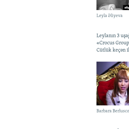
Leyla Əliyeva
Leylanın 3 uşağ
«Crocus Group»
Cütlük keçən il
Barbara Berlusc