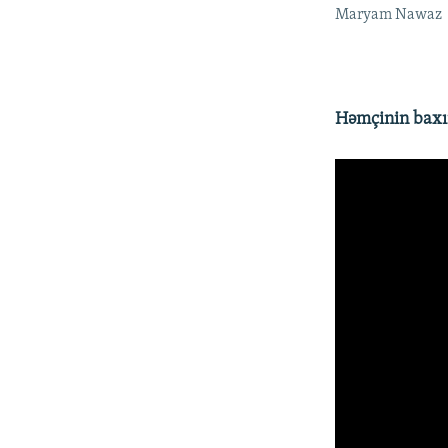
Maryam Nawaz
Həmçinin baxın