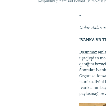
Respublikaçı namizəd Donald Trump qızı Iv
-
Onlar atalarına
IVANKA VƏ T
Daşınmaz əmlak
uşaqlıqdan mod
qabığını bəzəy
Sonralar Ivank
Organization»ı
namizədliyini 
Ivanka-nın baçı
paylaşmağı sev