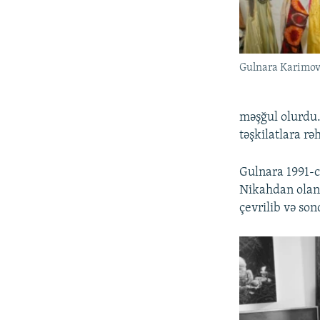
Gulnara Karimo
məşğul olurdu.
təşkilatlara rə
Gulnara 1991-c
Nikahdan olan 
çevrilib və so