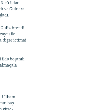
13-cü ildən
dı və Gulnara
şladı.
Guli» brendi
zaynı ilə
 digər ictimai
 ildə boşanıb.
qalmaqala
ti İlham
ının baş
 vitse-