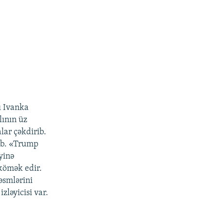
ı Ivanka
lının üz
lar çəkdirib.
nib. «Trump
yinə
 kömək edir.
rəsmlərini
ləyicisi var.