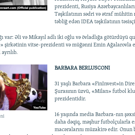
prezidenti, Rusiya Azərbaycanlılar
Təşkilatının sədri və ətraf mühitin
təbliğ edən IDEA təşkilatının təsisçi
ı var: Əli və Mikayıl adlı iki oğlu və övladlığa götürdüyü qı
 şirkətinin vitse-prezidenti və müğənni Emin Ağalarovla ev
 ayrılıb.
BARBARA BERLUSCONI
31 yaşlı Barbara «FinInvest»in Dire
Şurasının üzvü, «Milan» futbol kl
prezidentidir.
16 yaşında media Barbara-nın şəxsi
oni
daha dəqiq, məşhur futbolçularla e
macəralarını müzakirə edir. Onun