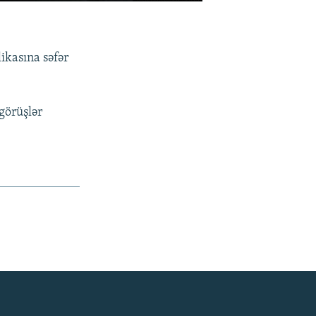
ikasına səfər
 görüşlər