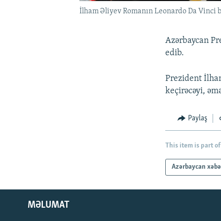
İlham Əliyev Romanın Leonardo Da Vinci 
Azərbaycan Pre
edib.
Prezident İlham
keçirəcəyi, əm
Paylaş
This item is part of
Azərbaycan xəbə
MƏLUMAT