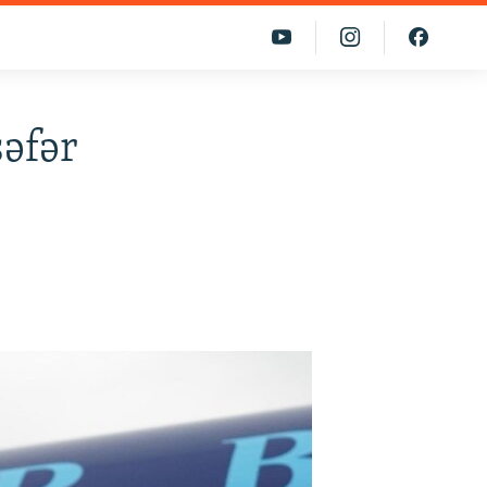
səfər