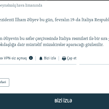
beynəlxalq hava limanında
zidenti İlham Əliyev bu gün, fevralın 19-da İtaliya Respubl
 Əliyevin bu səfər çərçivəsində İtaliya rəsmiləri ilə bir sıra
əkdaşlığa dair müxtəlif müzakirələr aparacağı gözlənilir.
VPN-siz açmaq
Bizi izlə
Çap et
rləri
BIZI IZLƏ