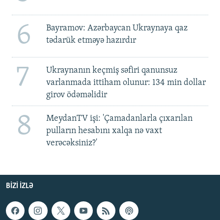
6
Bayramov: Azərbaycan Ukraynaya qaz
tədarük etməyə hazırdır
7
Ukraynanın keçmiş səfiri qanunsuz
varlanmada ittiham olunur: 134 min dollar
girov ödəməlidir
8
MeydanTV işi: 'Çamadanlarla çıxarılan
pulların hesabını xalqa nə vaxt
verəcəksiniz?'
BIZI IZLƏ