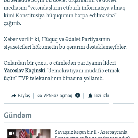
Bu sənəddə Seym bu dövlət orqanlarını və dövlət
mediasını “vətəndaşların etibarlı informaisya almaq
kimi Konstitusiya hüququnun bərpa edilməsinə”
çağırıb.
Xəbər verilir ki, Hüquq və Ədalət Partiyasının
siyasətçiləri hökumətin bu qərarını dəstəkləməyiblər.
Onlardan bir çoxu, o cümlədən partiyanın lideri
Yaroslav Kaçinski
“demokratiyanı müdafiə etmək
üçün” TVP telekanalının binasına yollanıb.
Paylaş
VPN-siz açmaq
Bizi izlə
Gündəm
Savaşsız keçən bir il - Azərbaycanla