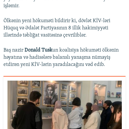
işləmir.
Ölkənin yeni hökuməti bildirir ki, dövlət KİV-ləri
Hüquq və Ədalət Partiyasının 8 illik hakimiyyəti
illərində təbliğat vasitəsinə çevriliblər.
Baş nazir
Donald Tusk
un koalisiya hökuməti ölkənin
həyatına və hadisələrə balanslı yanaşma nümayiş
etdirən yeni KİV-lərin yaradılacağını vəd edib.