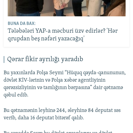
BUNA DA BAX:
Tələbələri YAP-a məcburi üzv edirlər? 'Hər
qrupdan beş nəfəri yazacağıq'
Qərar fikir ayrılığı yaradıb
Bu yaxınlarda Polşa Seymi “Hüquq qayda-qanununun,
dövlət KİV-lərinin və Polşa xəbər agentliyinin
qərəzsizliyinin və tamlığının bərpasına” dair qətnamə
qəbul edib.
Bu qətnamənin leyhinə 244, əleyhinə 84 deputat səs
verib, daha 16 deputat bitərəf qalıb.