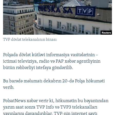
İNFOQRAFIKA
AZƏRBAYCAN ƏDƏBIYYATI KITABXANASI
MISSIYAMIZ
BIZI IZLƏ
KARIKATURA
İSLAM VƏ DEMOKRATIYA
PEŞƏ ETIKASI VƏ JURNALISTIKA STANDARTLARIMIZ
İZ - MƏDƏNIYYƏT PROQRAMI
MATERIALLARIMIZDAN ISTIFADƏ
AZADLIQRADIOSU MOBIL TELEFONUNUZDA
RFE/RL-in bütün saytları
TVP dövlət telekanalının binası
BIZIMLƏ ƏLAQƏ
XƏBƏR BÜLLETENLƏRIMIZ
Polşada dövlət kütləvi informasiya vasitələrinin –
ictimai televiziya, radio və PAP xəbər agentliyinin
bütün rəhbərliyi istefaya göndərilib.
Bu barədə məlumatı dekabrın 20-də Polşa hökuməti
verib.
PolsatNews xəbər verir ki, hökumətin bu bəyantından
yarım saat sonra TVP Info və TVP3 telekanalları
yayınlarını dayandırıblar. TVP-nin internet saytı