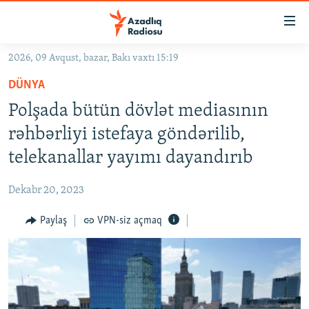
Keçid
linkləri
Əsas
2026, 09 Avqust, bazar, Bakı vaxtı 15:19
məzmuna
GÜNDƏM
DÜNYA
qayıt
#İZAHLA
Əsas
Polşada bütün dövlət mediasının
KORRUPSIOMETR
naviqasiyaya
rəhbərliyi istefaya göndərilib,
qayıt
#ƏSLINDƏ
telekanallar yayımı dayandırıb
Axtarışa
FƏRQƏ BAX
keç
Dekabr 20, 2023
QANUNI DOĞRU
Paylaş
VPN-siz açmaq
ARAŞDIRMA
MULTIMEDIA
RADIO ARXIV
VIDEO
HAQQIMIZDA
FOTOQALEREYA
OXU ZALI