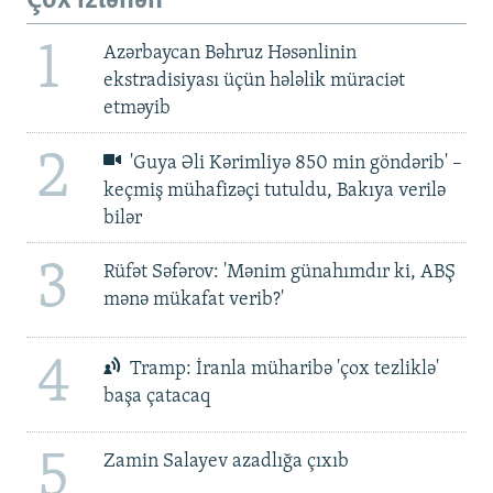
Çox izlənən
1
Azərbaycan Bəhruz Həsənlinin
ekstradisiyası üçün hələlik müraciət
etməyib
2
'Guya Əli Kərimliyə 850 min göndərib' –
keçmiş mühafizəçi tutuldu, Bakıya verilə
bilər
3
Rüfət Səfərov: 'Mənim günahımdır ki, ABŞ
mənə mükafat verib?'
4
Tramp: İranla müharibə 'çox tezliklə'
başa çatacaq
5
Zamin Salayev azadlığa çıxıb