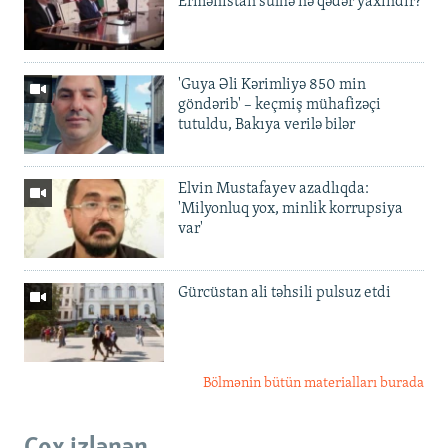
Ermənistan sülhə nə qədər yaxındır?
'Guya Əli Kərimliyə 850 min
göndərib' – keçmiş mühafizəçi
tutuldu, Bakıya verilə bilər
Elvin Mustafayev azadlıqda:
'Milyonluq yox, minlik korrupsiya
var'
Gürcüstan ali təhsili pulsuz etdi
Bölmənin bütün materialları burada