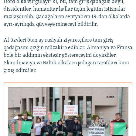
Dörd ölkə vurğulayır ki, bu, tam giriş qadağası deyil,
dissidentlər, humanitar hallar üçün legitim istisnalar
razılaşdırılıb. Qadağaların sentyabrın 19-dan ölkələrdə
ayrı-ayrılıqda qüvvəyə minəcəyi bildirilir.
Aİ üzvləri ötən ay rusiyalı ziyarətçilərə tam giriş
qadağasını qızğın müzakirə ediblər. Almaniya və Fransa
belə bir addımın əkstəsir göstərəcəyini deyirdilər.
Skandinaviya və Baltik ölkələri qadağan tərəfdarı kimi
çıxış edirdilər.