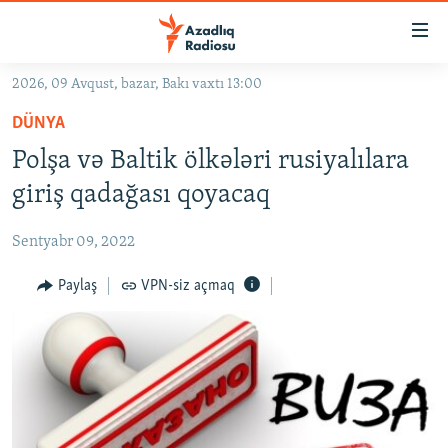
Keçid
linkləri
Əsas
2026, 09 Avqust, bazar, Bakı vaxtı 13:00
məzmuna
GÜNDƏM
DÜNYA
qayıt
#İZAHLA
Əsas
Polşa və Baltik ölkələri rusiyalılara
KORRUPSIOMETR
naviqasiyaya
giriş qadağası qoyacaq
qayıt
#ƏSLINDƏ
Axtarışa
Sentyabr 09, 2022
FƏRQƏ BAX
keç
QANUNI DOĞRU
Paylaş
VPN-siz açmaq
ARAŞDIRMA
MULTIMEDIA
RADIO ARXIV
VIDEO
HAQQIMIZDA
FOTOQALEREYA
OXU ZALI