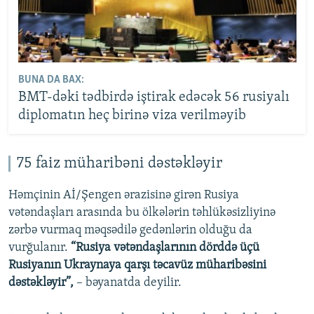
BUNA DA BAX:
BMT-dəki tədbirdə iştirak edəcək 56 rusiyalı
diplomatın heç birinə viza verilməyib
75 faiz müharibəni dəstəkləyir
Həmçinin Aİ/Şengen ərazisinə girən Rusiya
vətəndaşları arasında bu ölkələrin təhlükəsizliyinə
zərbə vurmaq məqsədilə gedənlərin olduğu da
vurğulanır.
“Rusiya vətəndaşlarının dörddə üçü
Rusiyanın Ukraynaya qarşı təcavüz müharibəsini
dəstəkləyir”,
– bəyanatda deyilir.