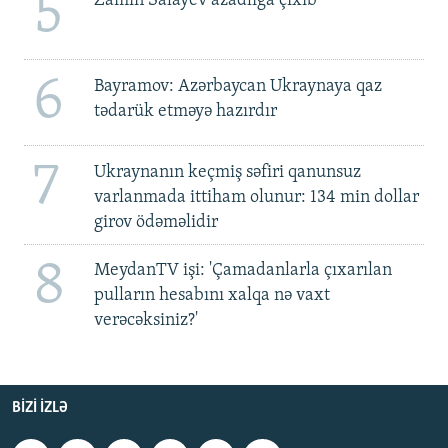
5
Zamin Salayev azadlığa çıxıb
6
Bayramov: Azərbaycan Ukraynaya qaz
tədarük etməyə hazırdır
7
Ukraynanın keçmiş səfiri qanunsuz
varlanmada ittiham olunur: 134 min dollar
girov ödəməlidir
8
MeydanTV işi: 'Çamadanlarla çıxarılan
pulların hesabını xalqa nə vaxt
verəcəksiniz?'
BIZI IZLƏ