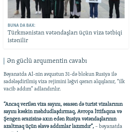
BUNA DA BAX:
Türkmənistan vətəndaşları üçün viza tətbiqi
istənilir
Ən güclü arqumentin cavabı
Bəyanatda Aİ-nin avqustun 31-də blokun Rusiya ilə
sadələşdirilmiş viza rejimini ləğvi qərarı alqışlanır, “ilk
vacib addım” adlandırılır.
“Ancaq verilən viza sayını, əsasən də turist vizalarının
sayını kəskin məhdudlaşdırmaq, Avropa İttifaqına və
Şengen ərazisinə axın edən Rusiya vətəndaşlarının
azaltmaq üçün əlavə addımlar lazımdır”,
– bəyanatda