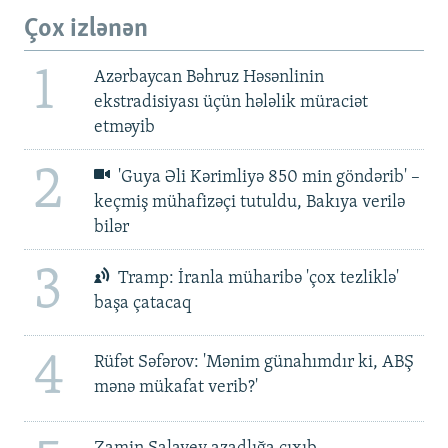
Çox izlənən
1
Azərbaycan Bəhruz Həsənlinin
ekstradisiyası üçün hələlik müraciət
etməyib
2
'Guya Əli Kərimliyə 850 min göndərib' –
keçmiş mühafizəçi tutuldu, Bakıya verilə
bilər
3
Tramp: İranla müharibə 'çox tezliklə'
başa çatacaq
4
Rüfət Səfərov: 'Mənim günahımdır ki, ABŞ
mənə mükafat verib?'