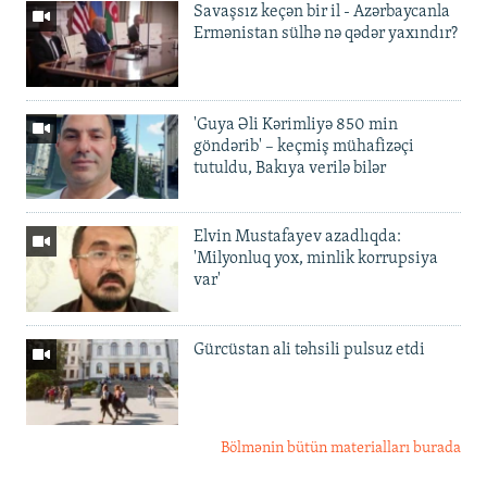
Savaşsız keçən bir il - Azərbaycanla
Ermənistan sülhə nə qədər yaxındır?
'Guya Əli Kərimliyə 850 min
göndərib' – keçmiş mühafizəçi
tutuldu, Bakıya verilə bilər
Elvin Mustafayev azadlıqda:
'Milyonluq yox, minlik korrupsiya
var'
Gürcüstan ali təhsili pulsuz etdi
Bölmənin bütün materialları burada