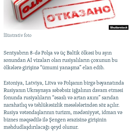
İNFOQRAFIKA
AZƏRBAYCAN ƏDƏBIYYATI KITABXANASI
MISSIYAMIZ
BIZI IZLƏ
KARIKATURA
İSLAM VƏ DEMOKRATIYA
PEŞƏ ETIKASI VƏ JURNALISTIKA STANDARTLARIMIZ
İZ - MƏDƏNIYYƏT PROQRAMI
MATERIALLARIMIZDAN ISTIFADƏ
İllüstrativ foto
AZADLIQRADIOSU MOBIL TELEFONUNUZDA
RFE/RL-in bütün saytları
BIZIMLƏ ƏLAQƏ
Sentyabrın 8-də Polşa və üç Baltik ölkəsi bu ayın
XƏBƏR BÜLLETENLƏRIMIZ
sonundan Aİ vizaları olan rusiyalıların çoxunun bu
ölkələrə girişinə “ümumi yanaşma” elan edib.
Estoniya, Latviya, Litva və Polşanın birgə bəyanatında
Rusiyanın Ukraynaya səbəbsiz işğalının davam etməsi
fonunda rusiyalıların “əsaslı və artan axını” sarıdan
narahatlıq və təhlükəsizlik məsələlərindən söz açılır.
Rusiya vətəndaşlarının turizm, mədəniyyət, idman və
biznes məqsədilə ilə Şengen ərazisinə girişinin
məhdudlaşdırılacağı qeyd olunur.