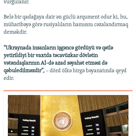
vurğulanır.
Belə bir qadağaya dair ən güclü arqument odur ki, bu,
müharibəyə görə rusiyalıların hamısını cəzalandırmaq
deməkdir.
“Ukraynada insanların işgəncə gördüyü və qətlə
yetirildiyi bir vaxtda təcavüzkar dövlətin
vətəndaşlarının Aİ-də azad səyahət etməsi də
qəbuledilməzdir”,
– dörd ölkə birgə bəyanatında qeyd
edir.