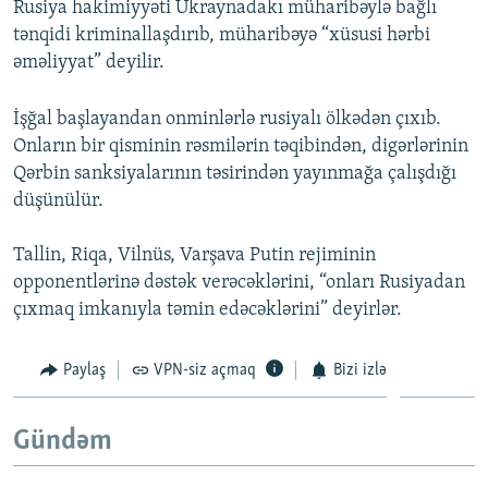
Rusiya hakimiyyəti Ukraynadakı müharibəylə bağlı
tənqidi kriminallaşdırıb, müharibəyə “xüsusi hərbi
əməliyyat” deyilir.
İşğal başlayandan onminlərlə rusiyalı ölkədən çıxıb.
Onların bir qisminin rəsmilərin təqibindən, digərlərinin
Qərbin sanksiyalarının təsirindən yayınmağa çalışdığı
düşünülür.
Tallin, Riqa, Vilnüs, Varşava Putin rejiminin
opponentlərinə dəstək verəcəklərini, “onları Rusiyadan
çıxmaq imkanıyla təmin edəcəklərini” deyirlər.
Paylaş
VPN-siz açmaq
Bizi izlə
Gündəm