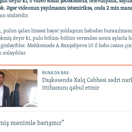
şım deyib ki, o video sosial şəbəkələrdə, televiziyada, saytla
k. Əgər videonun yayılmasını istəmiriksə, onda 2 min mana
ın sözləridir.
ki, pulun qalan hissəsi həyat yoldaşının həbsdən buraxılmas
çəkmiş deyir ki, pulu bölüm-bölüm verəndən sonra aylarla h
 gözləyiblər. Məhkəmədə A.Baxşəliyevə 10 il həbs cəzası çı
ı anlayıblar.
BUNA DA BAX:
Daşkəsəndə Xalq Cəbhəsi sədri nar
ittihamını qəbul etmir
miş mənimlə barışmır”