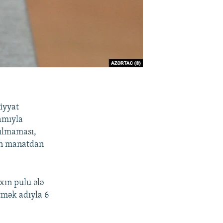
iyyat
amıyla
yılmaması,
min manatdan
xın pulu ələ
tmək adıyla 6