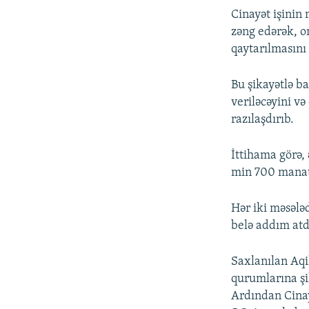
Cinayət işinin 
zəng edərək, o
qaytarılmasını 
Bu şikayətlə b
veriləcəyini v
razılaşdırıb.
İttihama görə,
min 700 manatı
Hər iki məsələ
belə addım atdı
Saxlanılan Aqi
qurumlarına şik
Ardından Cinay