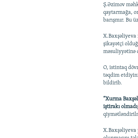
Ş.Əzimov məhkə
qaytarmağa, o
barışmır. Bu ü
X.Baxşəliyeva 
şikayətçi oldu
məsuliyyətinə c
O, istintaq dö
təqdim etdiyin
bildirib.
“Xurma Baxşəli
iştirakı olmad
qiymətləndiril
X.Baxşəliyeva 