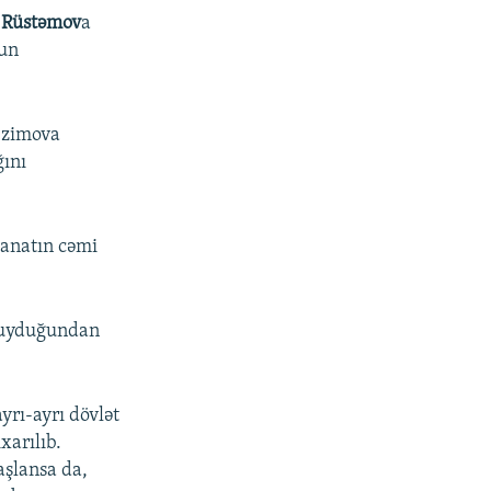
 Rüstəmov
a
nun
.Əzimova
ğını
manatın cəmi
 duyduğundan
yrı-ayrı dövlət
xarılıb.
aşlansa da,