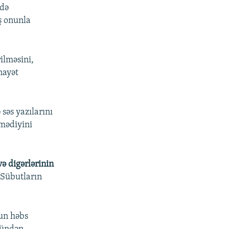
 də
ş onunla
ilməsini,
nayət
səs yazılarını
tmədiyini
ə digərlərinin
 “Sübutların
un həbs