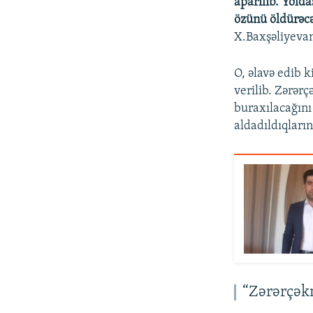
aparılıb. Yolda
özünü öldürəcə
X.Baxşəliyevan
O, əlavə edib 
verilib. Zərər
buraxılacağını
aldadıldıqların
“Zərərçək