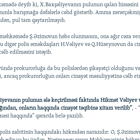
mədə deyib ki, X.Baxşəliyevanın pulunun qalan hissəsini
nunla barışmağa dəfələrlə cəhd göstərib. Amma zərərçəkmi
zdən, pul tam qaytarılmayıb.
məhkəmədə Ş.Əzimovun həbs olunmasını, ona ağır cəza ver
ğu digər polis əməkdaşları H.Vəliyev və Q.Hüseynovun da ci
əlb edilməsini istəyib.
vründə prokurorluğa da bu polislərdən şikayətçi olduğunu və 
i, ancaq prokurorluğun onları cinayət məsuliyyətinə cəlb e
yevanın pulunun ələ keçirilməsi faktında Hikmət Vəliyev v
ığından, onların haqqında cinayət təqibinə xitam verilib”
, -
məsi haqqında” qərarda belə yazılıb.
polis zabitinin haqqındakı hökmdən narazıdır. O, Ş.Əzimov