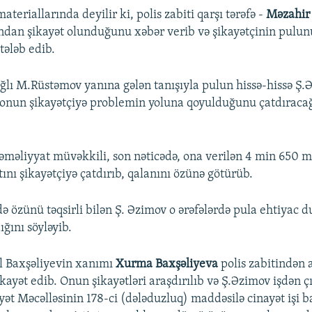
materiallarında deyilir ki, polis zabiti qarşı tərəfə -
Məzahir
ndan şikayət olunduğunu xəbər verib və şikayətçinin pulu
tələb edib.
ağlı M.Rüstəmov yanına gələn tanışıyla pulun hissə-hissə Ş
ə onun şikayətçiyə problemin yoluna qoyulduğunu çatdıraca
 əməliyyat müvəkkili, son nəticədə, ona verilən 4 min 650 
nı şikayətçiyə çatdırıb, qalanını özünə götürüb.
də özünü təqsirli bilən Ş. Əzimov o ərəfələrdə pula ehtiyac
ğını söyləyib.
l Baxşəliyevin xanımı
Xurma Baxşəliyeva
polis zabitindən a
ayət edib. Onun şikayətləri araşdırılıb və Ş.Əzimov işdən çı
ət Məcəlləsinin 178-ci (dələduzluq) maddəsilə cinayət işi b