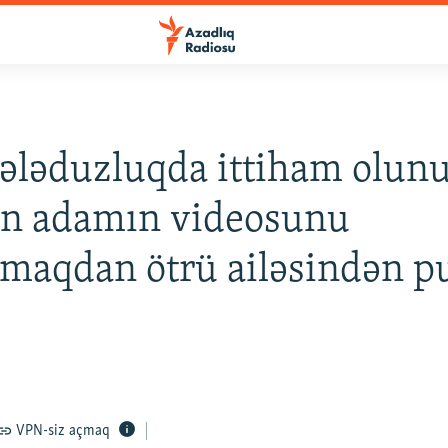
dələduzluqda ittiham olunu
an adamın videosunu
aqdan ötrü ailəsindən p
VPN-siz açmaq