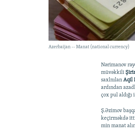
Azerbaijan -- Manat (national currency)
Nərimanov rayo
müvəkkili
Şir
saxlnılan
Aqil 
ardından azadl
çox pul aldığı 
Ş.Əzimov başqa
keçirməkdə itt
min manat alıns