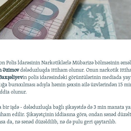
n Polis İdarəsinin Narkotiklərlə Mübarizə bölməsinin əməl
in Əzimov
dələduzluqda ittiham olunur. Onun narkotik ittih
Baxşəliyev
in polis idarəsindəki görüntülərinin mediada ya
ığa buraxılması adıyla həmin şəxsin ailə üzvlərindən 15 
iddia olunur.
 bir işdə - dələduzluqla bağlı şikayətdə də 3 min manata ya
iham edilir. Şikayətçinin iddiasına görə, ondan sənəd düzəl
a da, nə sənəd düzəldilib, nə də pulu geri qaytarılıb.