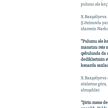
pulunu ələ keçi
X.Baxşəliyeva 
Ş.Əzimovla yan
idarənin Narko
“Pulumu ələ ke
manatını rəis 
qəbulunda da o
dediklərimin s
kənarda saxlad
X.Baxşəliyeva 
sözlərinə görə
almışdılar.
“Şirin mənə de