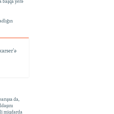
a başqa yerə
adlığın
arser'ə
arışsa da,
ldaşını
lli miqdarda