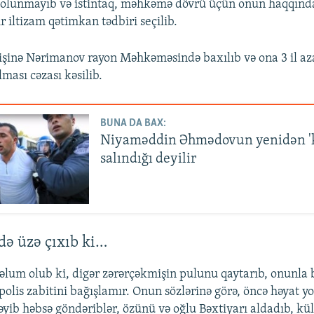
 olunmayıb və istintaq, məhkəmə dövrü üçün onun haqqınd
 iltizam qətimkan tədbiri seçilib.
n işinə Nərimanov rayon Məhkəməsində baxılıb və ona 3 il az
ması cəzası kəsilib.
BUNA DA BAX:
Niyaməddin Əhmədovun yenidən 'k
salındığı deyilir
 üzə çıxıb ki…
m olub ki, digər zərərçəkmişin pulunu qaytarıb, onunla b
olis zabitini bağışlamır. Onun sözlərinə görə, öncə həyat yo
ləyib həbsə göndəriblər, özünü və oğlu Bəxtiyarı aldadıb, kü