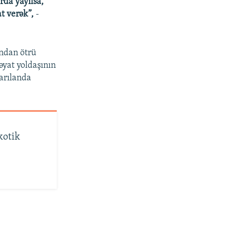
rda yayılsa,
t verək”,
-
ından ötrü
əyat yoldaşının
xarılanda
kotik