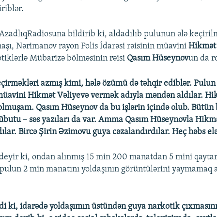
riblər.
AzadlıqRadiosuna bildirib ki, aldadılıb pulunun ələ keçiri
aşı, Nərimanov rayon Polis İdarəsi rəisinin müavini
Hikmət
tiklərlə Mübarizə bölməsinin rəisi
Qasım Hüseynov
un da r
çirməkləri azmış kimi, hələ özümü də təhqir ediblər. Pulun
müavini Hikmət Vəliyevə vermək adıyla məndən aldılar. Hi
lmuşam. Qasım Hüseynov da bu işlərin içində olub. Bütün
übutu – səs yazıları da var. Amma Qasım Hüseynovla Hikmə
ılar. Bircə Şirin Əzimovu guya cəzalandırdılar. Heç həbs elə
deyir ki, ondan alınmış 15 min 200 manatdan 5 mini qaytar
, pulun 2 min manatını yoldaşının görüntülərini yaymamaq 
di ki, idarədə yoldaşımın üstündən guya narkotik çıxmasını