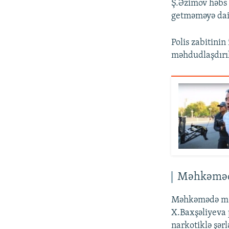
Ş.Əzimov həbs
getməməyə dair
Polis zabitini
məhdudlaşdırıl
Məhkəmədə
Məhkəmədə məlu
X.Baxşəliyeva p
narkotiklə şər