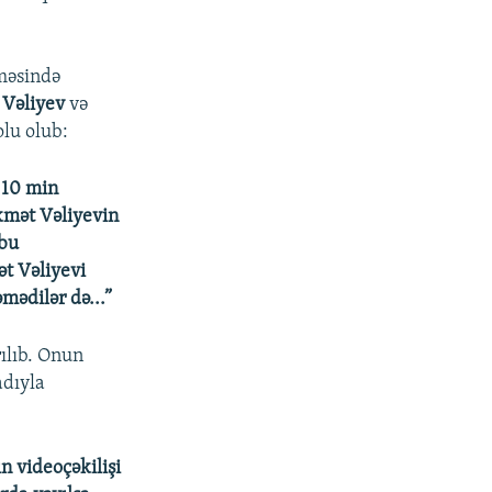
lməsində
 Vəliyev
və
olu olub:
 10 min
kmət Vəliyevin
 bu
t Vəliyevi
mədilər də...”
ılıb. Onun
adıyla
n videoçəkilişi